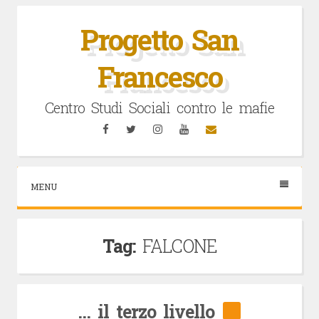
Vai
al
Progetto San
contenuto
Francesco
Centro Studi Sociali contro le mafie
Facebook
Twitter
Instagram
YouTube
Email
MENU
Tag:
FALCONE
… il terzo livello