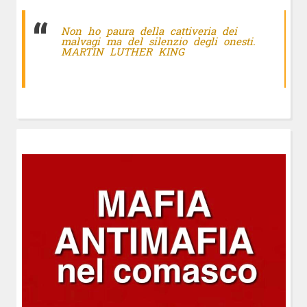
Non ho paura della cattiveria dei
malvagi ma del silenzio degli onesti.
MARTIN LUTHER KING