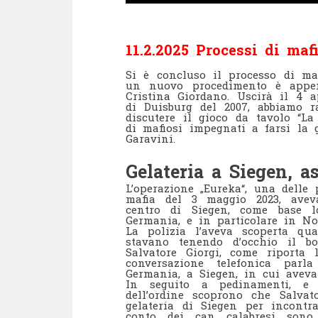
11.2.2025 Processi di ma
Si è concluso il processo di ma
un nuovo procedimento è appen
Cristina Giordano. Uscirà il 4 a
di Duisburg del 2007, abbiamo ra
discutere il gioco da tavolo “La
di mafiosi impegnati a farsi la 
Garavini.
Gelateria a Siegen, as
L’operazione „Eureka“, una delle
mafia del 3 maggio 2023, aveva 
centro di Siegen, come base lo
Germania, e in particolare in No
La polizia l’aveva scoperta qu
stavano tenendo d’occhio il bo
Salvatore Giorgi, come riporta
conversazione telefonica par
Germania, a Siegen, in cui aveva 
In seguito a pedinamenti, e v
dell’ordine scoprono che Salva
gelateria di Siegen per incontra
conto dei can calabresi sono