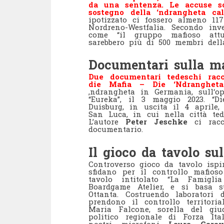
da una sentenza. Le accuse so
sostegno della ‘ndrangheta ca
ipotizzato ci fossero almeno 11
Nordreno-Westfalia. Secondo in
come “il gruppo mafioso attu
sarebbero più di 500 membri dell
Documentari sulla m
Due documentari tedeschi rac
die Mafia – Die ‘Ndrangheta
‚ndrangheta in Germania, sull‘o
“Eureka”, il 3 maggio 2023. “D
Duisburg, in uscita il 4 aprile,
San Luca, in cui nella città te
L’autore
Peter Jeschke
ci rac
documentario.
Il gioco da tavolo su
Controverso gioco da tavolo ispi
sfidano per il controllo mafioso
tavolo intitolato “La Famig
Boardgame Atelier, e si basa s
Ottanta. Costruendo laboratori
prendono il controllo territoria
Maria Falcone, sorella del giu
politico regionale di Forza Ita
nostri microfoni
Laura Garav