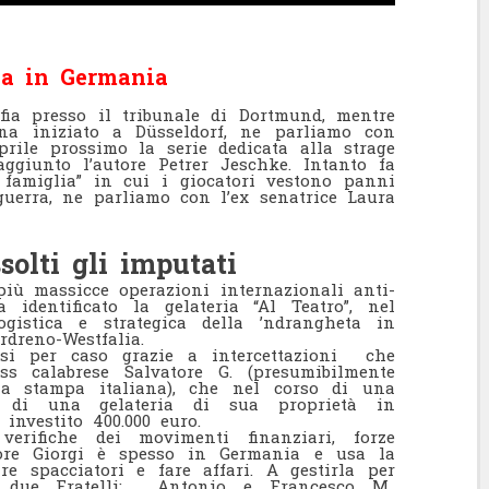
fia in Germania
fia presso il tribunale di Dortmund, mentre
a iniziato a Düsseldorf, ne parliamo con
prile prossimo la serie dedicata alla strage
ggiunto l’autore Petrer Jeschke. Intanto fa
 famiglia” in cui i giocatori vestono panni
guerra, ne parliamo con l’ex senatrice Laura
solti gli imputati
 più massicce operazioni internazionali anti-
identificato la gelateria “Al Teatro”, nel
gistica e strategica della ’ndrangheta in
rdreno-Westfalia.
asi per caso grazie a intercettazioni che
ss calabrese Salvatore G. (presumibilmente
 la stampa italiana), che nel corso di una
la di una gelateria di sua proprietà in
investito 400.000 euro.
erifiche dei movimenti finanziari, forze
tore Giorgi è spesso in Germania e usa la
re spacciatori e fare affari. A gestirla per
 due Fratelli: Antonio e Francesco M.,