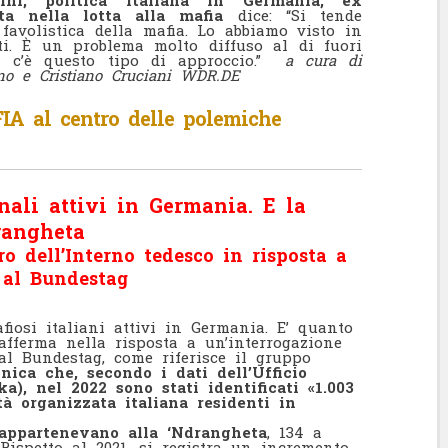
a nella lotta alla mafia
dice: “Si tende
 favolistica della mafia. Lo abbiamo visto in
ti. È un problema molto diffuso al di fuori
ia c’è questo tipo di approccio.”
a cura di
ano e Cristiano Cruciani WDR.DE
IA al centro delle polemiche
nali attivi in Germania. E la
rangheta
ro dell’Interno tedesco in risposta a
 al Bundestag
iosi italiani attivi in Germania. E’ quanto
 afferma nella risposta a un’interrogazione
al Bundestag, come riferisce il gruppo
nica che, secondo i dati dell’Ufficio
ka), nel 2022 sono stati identificati «1.003
à organizzata italiana residenti in
 appartenevano alla ‘Ndrangheta
, 134 a
Rispetto al 2021, si registra un incremento