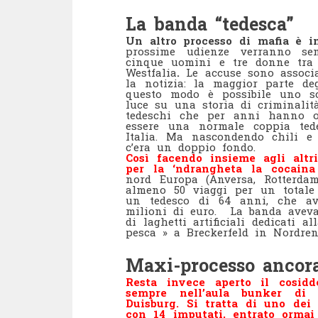
La banda “tedesca”
Un altro processo di mafia è in
prossime udienze verranno sen
cinque uomini e tre donne tra 
Westfalia
.
Le accuse sono associa
la notizia: la maggior parte deg
questo modo è possibile uno sc
luce su una storia di criminal
tedeschi che per anni hanno op
essere una normale coppia te
Italia. Ma nascondendo chili e 
c’era un doppio fondo.
Così facendo insieme agli altr
per la ‘ndrangheta la cocaina
nord Europa (Anversa, Rotterdam)
almeno 50 viaggi per un totale
un tedesco di 64 anni, che avr
milioni di euro. La banda aveva 
di laghetti artificiali dedicati 
pesca » a Breckerfeld in Nordren
Maxi-processo ancora
Resta invece aperto il cosidd
sempre nell’aula bunker di 
Duisburg. Si tratta di uno dei
con 14 imputati, entrato ormai