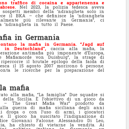
no traffico di cocaina e appartenenza e
labrese.
Nel 2023, la polizia tedesca aveva
7 sospetti membri della ‘ndrangheta solo in
vece il BKA – che definisce la ‘ndrangheta
almente più rilevante in Germania”, ci
a ‘ndrangheta in tutto il Paese.
afia in Germania
contano la mafia in Germania. “Jagd auf
 in Deutschland”,
caccia alla mafia, la
perazione antimafia più imponente d’Europa,
ie Mafiamorde von Duisburg”, la strage di
 ripercorre il brutale epilogo della faida di
desca il 15 agosto 2007 morirono 6 persone.
conta le ricerche per la preparazione del
lla mafia
rato alla mafia, “La famiglia” Due squadre si
 della Sicilia. È l’obiettivo di un gioco da
lia – The Great Mafia War” prodotto da
ulla guerra di mafia siciliana degli anni
 di droga o con l’uso di armi, i giocatori
le. Il gioco ha suscitato l’indignazione di
dice Giovanni Falcone. Alessandro Di Leo,
lia, ha chiesto di vietarne la vendita. Ai
ini, politica italiana in Germania, ex