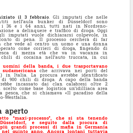
iziato il 3 febbraio
. Gli imputati che nelle
titi nell’aula bunker di Düsseldorf sono
i 36 e i 64 anni, tutti nati in Nordreno-
zione a delinquere e traffico di droga. Oggi
li imputati vuole dichiararsi colpevole, in
onto di pena. Il processo cercherà di far
ità che vede al centro un uomo e una donna
erato come corrieri di droga, fingendo di
desca di mezza età che va in vacanza in
chili di cocaina nell’auto truccata, in cui
i uomini della banda, i due trasportavano
 sudamericana
che arrivava nei porti del
 in Italia. La procura avrebbe identificato
 di 900 chili di droga. A capo della banda
ebbe incassato dai clan calabresi oltre 2
scelto come base logistica un’idilliaca area
alla pesca, che si chiamava «Il paradiso della
o-Westfalia
.
 aperto
etto “maxi-processo”, che si sta tenendo
Düsseldorf, e seguito dalla procura di
 più grandi processi di mafia in Germania
 nel quinto anno. Ancora lontani tuttavia