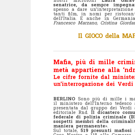
senatrice, da sempre impegnat
spesso a dare un’interpretazione
tanti film, in nomi per ristoran
dell’Italia. E anche in German
Francesco Marzano, Cristina Giord
Il GIOCO della MAF
Mafia, più di mille crimi
metà appartiene alla ‘nd
Le cifre fornite dal ministe
un’interrogazione dei Verdi
BERLINO
Sono più di mille i maf
il ministero dell’Interno tedesco
presentata dal gruppo dei Verdi 
editoriale Rnd.
Il dicastero comu
federale di polizia criminale (B
sospetti membri della criminalit
maniera permanente
».
Sul totale,
519 presunti mafiosi
Cosa Nostra e 118 alla Camorra. 