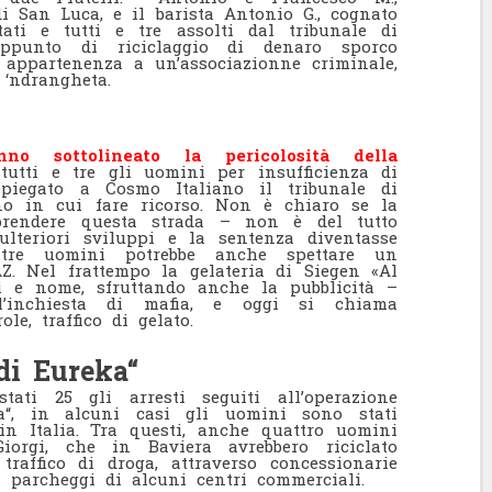
di San Luca, e il barista Antonio G., cognato
ati e tutti e tre assolti dal tribunale di
ppunto di riciclaggio di denaro sporco
e appartenenza a un’associazionne criminale,
 ‘ndrangheta.
o sottolineato la pericolosità della
tti e tre gli uomini per insufficienza di
spiegato a Cosmo Italiano il tribunale di
no in cui fare ricorso. Non è chiaro se la
rendere questa strada – non è del tutto
lteriori sviluppi e la sentenza diventasse
i tre uomini potrebbe anche spettare un
Z. Nel frattempo la gelateria di Siegen «Al
i e nome, sfruttando anche la pubblicità –
l’inchiesta di mafia, e oggi si chiama
le, traffico di gelato.
di Eureka“
ati 25 gli arresti seguiti all’operazione
ka“, in alcuni casi gli uomini sono stati
in Italia. Tra questi, anche quattro uomini
iorgi, che in Baviera avrebbero riciclato
raffico di droga, attraverso concessionarie
 parcheggi di alcuni centri commerciali.