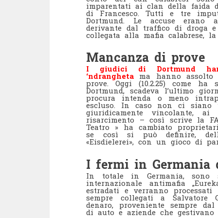
imparentati ai clan della faida 
di Francesco. Tutti e tre imput
Dortmund. Le accuse erano a
derivante dal traffico di droga 
collegata alla mafia calabrese, la
Mancanza di prove
I giudici di Dortmund hann
‘ndrangheta
ma hanno assolto tu
prove. Oggi (10.2.25) come ha 
Dortmund, scadeva l’ultimo gior
procura intenda o meno intrap
escluso. In caso non ci siano u
giuridicamente vincolante, a
risarcimento – così scrive la FA
Teatro » ha cambiato proprietar
se così si può definire, del
«Eisdielerei», con un gioco di paro
I fermi in Germania 
In totale in Germania, sono st
internazionale antimafia „Eure
estradati e verranno processati 
sempre collegati a Salvatore G
denaro, proveniente sempre dal t
di auto e aziende che gestivano