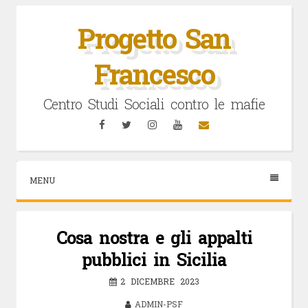
Vai
al
Progetto San
contenuto
Francesco
Centro Studi Sociali contro le mafie
Facebook
Twitter
Instagram
YouTube
Email
MENU
Cosa nostra e gli appalti
pubblici in Sicilia
2 DICEMBRE 2023
ADMIN-PSF