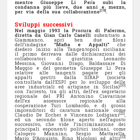
mentre Giuseppe Li Pera subì la
condanna più lieve, due anni e mezzo,
[19]
per via della sua collaborazione
.
Sviluppi successivi
Nel maggio 1993 la Procura di Palermo,
diretta da Gian Carlo Caselli
subentrato a
Giammanco, aprì ben due filoni
dell’indagine
“Mafia e Appalti”
che
diedero inizio alla Tangentopoli siciliana:
il primo derivava dalle dichiarazioni dei
collaboratori di giustizia Leonardo
Messina, Giovanni Drago, Baldassare Di
Maggio e del geometra Giuseppe Li Pera
relative alle tangenti pagate per gli
appalti gestiti dalla SIRAP (società
controllata dall’ESPI per lo sviluppo delle
[20]
aree industriali ed artigiane in Sicilia)
con l’arresto, tra gli altri, dell’ex segretario
regionale del PRI Antonino Ciavarinoe
dell’ex assessore regionale alla
cooperazione Turi Lombardo, e di grossi
imprenditori di caratura nazionale come
[21]
Claudio De Eccher e Vincenzo Lodigiani
,
ed un secondo filone aperto nell’agosto
successivo, che vide l’incriminazione dei
principali esponenti politici isolani, come
Calogero Mannino, Sergio Mattarella,
[22]
Mario D’Acquisto, Rino Nicolosi ed altri