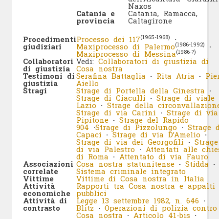
Naxos
Catania e
Catania, Ramacca,
provincia
Caltagirone
(1965-1968)
Procedimenti
Processo dei 117
·
(1986-1992)
giudiziari
Maxiprocesso di Palermo
·
(1986-?)
Maxiprocesso di Messina
Collaboratori
Vedi:
Collaboratori di giustizia di
di giustizia
Cosa nostra
Testimoni di
Serafina Battaglia
·
Rita Atria
·
Pie
giustizia
Aiello
Stragi
Strage di Portella della Ginestra
·
Strage di Ciaculli
·
Strage di viale
Lazio
·
Strage della circonvallazion
Strage di via Carini
·
Strage di via
Pipitone
·
Strage del Rapido
904
·
Strage di Pizzolungo
·
Strage d
Capaci
·
Strage di via D’Amelio
·
Strage di via dei Georgofili
·
Strage
di via Palestro
·
Attentati alle chie
di Roma
·
Attentato di via Fauro
Associazioni
Cosa nostra statunitense
·
Stidda
·
correlate
Sistema criminale integrato
Vittime
Vittime di Cosa nostra in Italia
Attività
Rapporti tra Cosa nostra e appalti
economiche
pubblici
Attività di
Legge 13 settembre 1982, n. 646
·
contrasto
Blitz
·
Operazioni di polizia contro
Cosa nostra
·
Articolo 41-bis
·