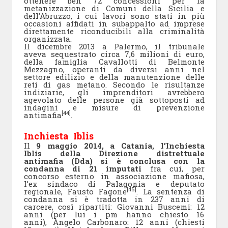
ottenere ben 72 concessioni per la
metanizzazione di Comuni della Sicilia e
dell’Abruzzo, i cui lavori sono stati in più
occasioni affidati in subappalto ad imprese
direttamente riconducibili alla criminalità
organizzata.
Il dicembre 2013 a Palermo, il tribunale
aveva sequestrato circa 7,6 milioni di euro,
della famiglia Cavallotti di Belmonte
Mezzagno, operanti da diversi anni nel
settore edilizio e della manutenzione delle
reti di gas metano. Secondo le risultanze
indiziarie, gli imprenditori avrebbero
agevolato delle persone già sottoposti ad
indagini e misure di prevenzione
[44]
antimafia
.
Inchiesta Iblis
Il
9 maggio 2014, a Catania, l’Inchiesta
Iblis della Direzione distrettuale
antimafia (Dda) si è conclusa con la
condanna di 21 imputati
fra cui, per
concorso esterno in associazione mafiosa,
l’ex sindaco di Palagonia e deputato
[45]
regionale, Fausto Fagone
. La sentenza di
condanna si è tradotta in 237 anni di
carcere, così ripartiti: Giovanni Buscemi: 12
anni (per lui i pm hanno chiesto 16
anni), Angelo Carbonaro: 12 anni (chiesti