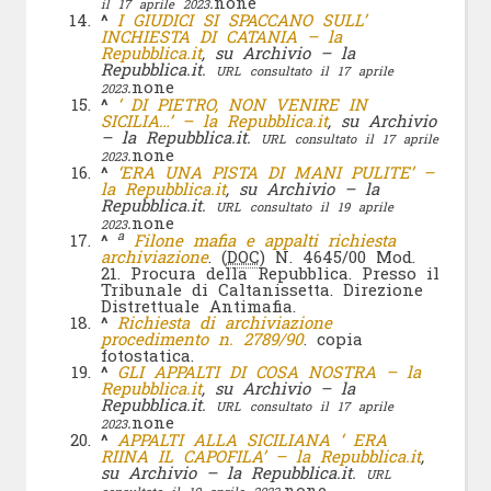
.
none
il 17 aprile 2023
^
I GIUDICI SI SPACCANO SULL’
INCHIESTA DI CATANIA – la
Repubblica.it
, su Archivio – la
Repubblica.it.
URL consultato il 17 aprile
.
none
2023
^
‘ DI PIETRO, NON VENIRE IN
SICILIA…’ – la Repubblica.it
, su Archivio
– la Repubblica.it.
URL consultato il 17 aprile
.
none
2023
^
‘ERA UNA PISTA DI MANI PULITE’ –
la Repubblica.it
, su Archivio – la
Repubblica.it.
URL consultato il 19 aprile
.
none
2023
a
^
Filone mafia e appalti richiesta
archiviazione
. (
DOC
) N. 4645/00 Mod.
21. Procura della Repubblica. Presso il
Tribunale di Caltanissetta. Direzione
Distrettuale Antimafia.
^
Richiesta di archiviazione
procedimento n. 2789/90
. copia
fotostatica.
^
GLI APPALTI DI COSA NOSTRA – la
Repubblica.it
, su Archivio – la
Repubblica.it.
URL consultato il 17 aprile
.
none
2023
^
APPALTI ALLA SICILIANA ‘ ERA
RIINA IL CAPOFILA’ – la Repubblica.it
,
su Archivio – la Repubblica.it.
URL
.
none