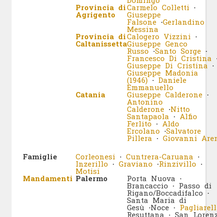
Provincia di
Carmelo Colletti
·
Agrigento
Giuseppe
Falsone
·
Gerlandino
Messina
Provincia di
Calogero Vizzini
·
Caltanissetta
Giuseppe Genco
Russo
·
Santo Sorge
·
Francesco Di Cristina
Giuseppe Di Cristina
·
Giuseppe Madonia
(1946)
·
Daniele
Emmanuello
Catania
Giuseppe Calderone
·
Antonino
Calderone
·
Nitto
Santapaola
·
Alfio
Ferlito
·
Aldo
Ercolano
·
Salvatore
Pillera
·
Giovanni Are
Famiglie
Corleonesi
·
Cuntrera-Caruana
·
Inzerillo
·
Graviano
·
Rinzivillo
·
Motisi
Mandamenti
Palermo
Porta Nuova
·
Brancaccio
·
Passo di
Rigano/Boccadifalco
·
Santa Maria di
Gesù
·
Noce
·
Pagliarell
Resuttana
·
San Loren