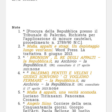
Note
^
[Procura della Repubblica presso il
Tribunale di Palermo, Richiesta per
l’applicazione di misure cautelari,
procedimento n. 2789/90 N.C.].
^
Mafia, appalti e stragi. Un depistaggio
lungo vent’anni
. Word Press. La
trattativa. 8 giugno 2013.
^
‘ BRONSON’ , IL RE DEGLI APPALTI –
la Repubblica.it
, su Archivio – la
Repubblica.it.
URL consultato il 17 aprile
.
none
2023
a
^
PALERMO, PENTITI E VELENI I
GIUDICI SCRIVONO ‘ CI VOGLIONO
FERMARE’ – la Repubblica.it
, su
Archivio – la Repubblica.it.
URL consultato
.
none
il 17 aprile 2023
^
Mafia & appalti, una verità scomoda
.
Luciano Tirinnanzi. Panorama.
Cronaca.
^
Angelo Siino
. Corriere della sera.
Cinquantamila giorni. Giorgio
Dell’Arti, Paola Bellone. 30 luglio