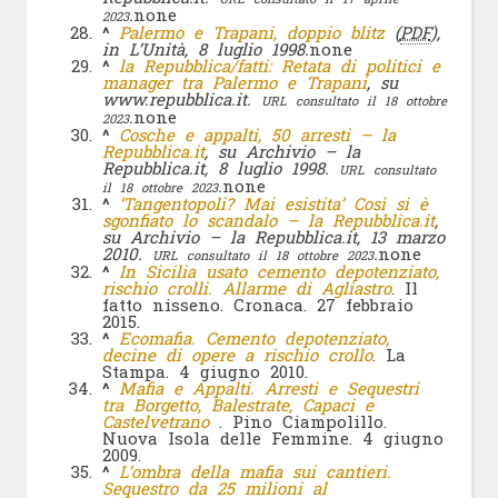
.
none
2023
^
Palermo e Trapani, doppio blitz
(
PDF
),
in L’Unità, 8 luglio 1998.
none
^
la Repubblica/fatti: Retata di politici e
manager tra Palermo e Trapani
, su
www.repubblica.it.
URL consultato il 18 ottobre
.
none
2023
^
Cosche e appalti, 50 arresti – la
Repubblica.it
, su Archivio – la
Repubblica.it, 8 luglio 1998.
URL consultato
.
none
il 18 ottobre 2023
^
‘Tangentopoli? Mai esistita’ Così si è
sgonfiato lo scandalo – la Repubblica.it
,
su Archivio – la Repubblica.it, 13 marzo
2010.
.
none
URL consultato il 18 ottobre 2023
^
In Sicilia usato cemento depotenziato,
rischio crolli. Allarme di Agliastro
. Il
fatto nisseno. Cronaca. 27 febbraio
2015.
^
Ecomafia. Cemento depotenziato,
decine di opere a rischio crollo
. La
Stampa. 4 giugno 2010.
^
Mafia e Appalti. Arresti e Sequestri
tra Borgetto, Balestrate, Capaci e
Castelvetrano
. Pino Ciampolillo.
Nuova Isola delle Femmine. 4 giugno
2009.
^
L’ombra della mafia sui cantieri.
Sequestro da 25 milioni al