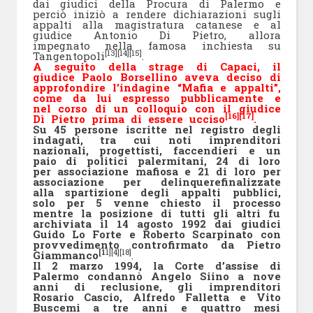
dai giudici della Procura di Palermo e
perciò iniziò a rendere dichiarazioni sugli
appalti alla magistratura catanese e al
giudice Antonio Di Pietro, allora
impegnato nella famosa inchiesta su
[13]
[14]
[15]
Tangentopoli
.
A seguito della strage di Capaci, il
giudice Paolo Borsellino aveva deciso di
approfondire l’indagine “Mafia e appalti”,
come da lui espresso pubblicamente e
nel corso di un colloquio con il giudice
[16]
[17]
Dì Pietro prima di essere ucciso
.
Su 45 persone iscritte nel registro degli
indagati, tra cui noti imprenditori
nazionali, progettisti, faccendieri e un
paio di politici palermitani, 24 di loro
per associazione mafiosa e 21 di loro per
associazione per delinquerefinalizzate
alla spartizione degli appalti pubblici,
solo per 5 venne chiesto il processo
mentre la posizione di tutti gli altri fu
archiviata il 14 agosto 1992 dai giudici
Guido Lo Forte e Roberto Scarpinato con
provvedimento controfirmato da Pietro
[1
1]
[4]
[18]
Giammanco
.
Il 2 marzo 1994, la Corte d’assise di
Palermo condannò Angelo Siino a nove
anni di reclusione, gli imprenditori
Rosario Cascio, Alfredo Falletta e Vito
Buscemi a tre anni e quattro mesi