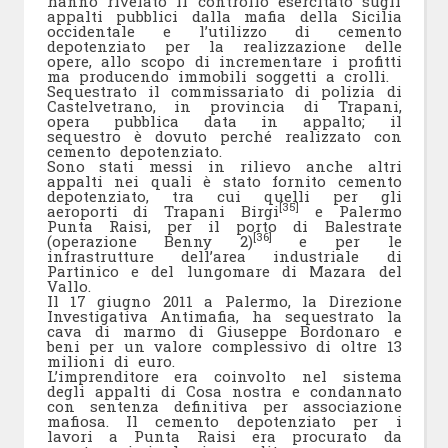
hanno rivelato il controllo esercitato sugli
appalti pubblici dalla mafia della Sicilia
occidentale e l’utilizzo di cemento
depotenziato per la realizzazione delle
opere, allo scopo di incrementare i profitti
ma producendo immobili soggetti a crolli.
Sequestrato il commissariato di polizia di
Castelvetrano, in provincia di Trapani,
opera pubblica data in appalto; il
sequestro è dovuto perché realizzato con
cemento depotenziato.
Sono stati messi in rilievo anche altri
appalti nei quali è stato fornito cemento
depotenziato, tra cui quelli per gli
[35]
aeroporti di Trapani Birgi
e Palermo
Punta Raisi, per il porto di Balestrate
[36]
(operazione Benny 2)
e per le
infrastrutture dell’area industriale di
Partinico e del lungomare di Mazara del
Vallo.
Il 17 giugno 2011 a Palermo, la Direzione
Investigativa Antimafia, ha sequestrato la
cava di marmo di Giuseppe Bordonaro e
beni per un valore complessivo di oltre 13
milioni di euro.
L’imprenditore era coinvolto nel sistema
degli appalti di Cosa nostra e condannato
con sentenza definitiva per associazione
mafiosa. Il cemento depotenziato per i
lavori a Punta Raisi era procurato da