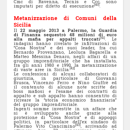
Cmc di Ravenna, Tecnis e Ccc, sono
[40]
imputati per difetto di esecuzione
.
Metanizzazione di Comuni della
Sicilia
Il
22 maggio 2013 a Palermo, la Guardia
di Finanza sequestrò 48 milioni di euro
[41]
alla mafia per appalti truccati
. Le
indagini hanno rivelato le infiltrazioni di
“Cosa Nostra” e dei suoi leader, fra cui
Bernardo Provenzano, Leoluca Bagarella e
Matteo Messina Denaro, negli affari di un
gruppo imprenditoriale che ha installato,
fra gli anni 1980 e 1990, la metanizzazione
[42]
di vaste aree in Sicilia.
Le confessioni di alcuni collaboratori di
giustizia, in particolare di Giovanni
Brusca, Vincenzo Ferro e Nino Giuffrè ed
il contenuto di alcune note scritte dei
boss mafiosi e l’esame dei contratti di
appalto e sub appalto hanno consentito di
ricreare la “storia economico finanziaria”
del gruppo imprenditoriale.
Ingenti somme investite in un affare che
si è sviluppato anche grazie alla
protezione di “Cosa Nostra” e di appoggi
politici, in particolare dell’ex sindaco di
[43]
Palermo Vito Ciancimino
, arrivando ad