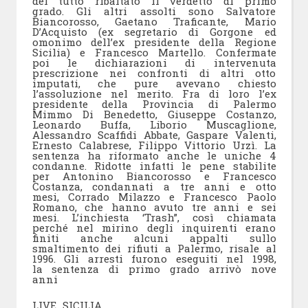
del tutto ribaltato il verdetto di primo
grado. Gli altri assolti sono Salvatore
Biancorosso, Gaetano Traficante, Mario
D’Acquisto (ex segretario di Gorgone ed
omonimo dell’ex presidente della Regione
Sicilia) e Francesco Martello. Confermate
poi le dichiarazioni di intervenuta
prescrizione nei confronti di altri otto
imputati, che pure avevano chiesto
l’assoluzione nel merito. Fra di loro l’ex
presidente della Provincia di Palermo
Mimmo Di Benedetto, Giuseppe Costanzo,
Leonardo Buffa, Liborio Muscaglione,
Alessandro Scaffidi Abbate, Gaspare Valenti,
Ernesto Calabrese, Filippo Vittorio Urzì. La
sentenza ha riformato anche le uniche 4
condanne. Ridotte infatti le pene stabilite
per Antonino Biancorosso e Francesco
Costanza, condannati a tre anni e otto
mesi, Corrado Milazzo e Francesco Paolo
Romano, che hanno avuto tre anni e sei
mesi. L’inchiesta ‘Trash”, così chiamata
perché nel mirino degli inquirenti erano
finiti anche alcuni appalti sullo
smaltimento dei rifiuti a Palermo, risale al
1996. Gli arresti furono eseguiti nel 1998,
la sentenza di primo grado arrivò nove
anni
LIVE SICILIA