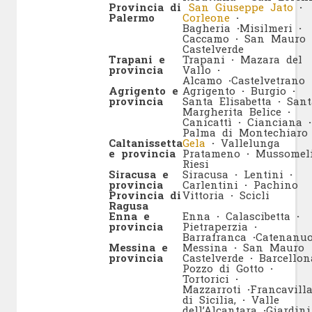
Provincia di
San Giuseppe Jato
·
Palermo
Corleone
·
Bagheria
·
Misilmeri
·
Caccamo
·
San Mauro
Castelverde
Trapani e
Trapani
·
Mazara del
provincia
Vallo
·
Alcamo
·
Castelvetrano
Agrigento e
Agrigento
·
Burgio
·
provincia
Santa Elisabetta
·
Sant
Margherita Belice
·
Canicattì
·
Cianciana
·
Palma di Montechiaro
Caltanissetta
Gela
·
Vallelunga
e provincia
Pratameno
·
Mussomel
Riesi
Siracusa e
Siracusa
·
Lentini
·
provincia
Carlentini
·
Pachino
Provincia di
Vittoria
·
Scicli
Ragusa
Enna e
Enna
·
Calascibetta
·
provincia
Pietraperzia
·
Barrafranca
·
Catenanu
Messina e
Messina
·
San Mauro
provincia
Castelverde
·
Barcellon
Pozzo di Gotto
·
Tortorici
·
Mazzarroti
·
Francavill
di Sicilia,
·
Valle
dell’Alcantara
·
Giardini