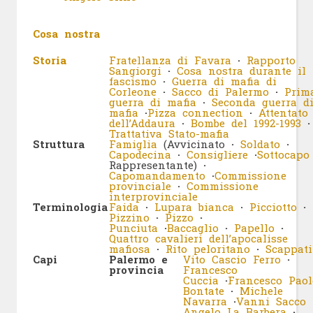
Cosa nostra
Storia
Fratellanza di Favara
·
Rapporto
Sangiorgi
·
Cosa nostra durante il
fascismo
·
Guerra di mafia di
Corleone
·
Sacco di Palermo
·
Prim
guerra di mafia
·
Seconda guerra d
mafia
·
Pizza connection
·
Attentato
dell’Addaura
·
Bombe del 1992-1993
·
Trattativa Stato-mafia
Struttura
Famiglia
(Avvicinato
·
Soldato
·
Capodecina
·
Consigliere
·
Sottocapo
Rappresentante)
·
Capomandamento
·
Commissione
provinciale
·
Commissione
interprovinciale
Terminologia
Faida
·
Lupara bianca
·
Picciotto
·
Pizzino
·
Pizzo
·
Punciuta
·
Baccaglio
·
Papello
·
Quattro cavalieri dell’apocalisse
mafiosa
·
Rito peloritano
·
Scappati
Capi
Palermo e
Vito Cascio Ferro
·
provincia
Francesco
Cuccia
·
Francesco Paol
Bontate
·
Michele
Navarra
·
Vanni Sacco
Angelo La Barbera
·