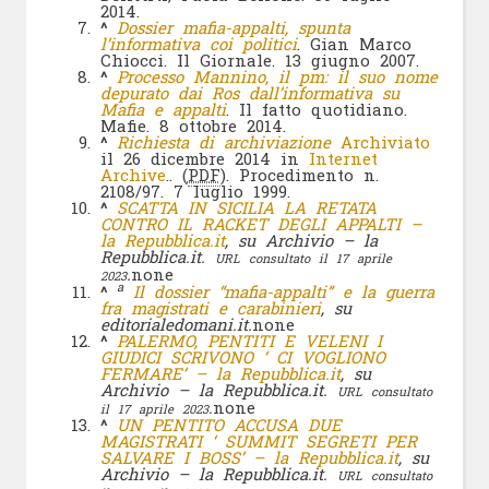
2014.
^
Dossier mafia-appalti, spunta
l’informativa coi politici
. Gian Marco
Chiocci. Il Giornale. 13 giugno 2007.
^
Processo Mannino, il pm: il suo nome
depurato dai Ros dall’informativa su
Mafia e appalti
. Il fatto quotidiano.
Mafie. 8 ottobre 2014.
^
Richiesta di archiviazione
Archiviato
il 26 dicembre 2014 in
Internet
Archive
.. (
PDF
). Procedimento n.
2108/97. 7 luglio 1999.
^
SCATTA IN SICILIA LA RETATA
CONTRO IL RACKET DEGLI APPALTI –
la Repubblica.it
, su Archivio – la
Repubblica.it.
URL consultato il 17 aprile
.
none
2023
a
^
Il dossier “mafia-appalti” e la guerra
fra magistrati e carabinieri
, su
editorialedomani.it.
none
^
PALERMO, PENTITI E VELENI I
GIUDICI SCRIVONO ‘ CI VOGLIONO
FERMARE’ – la Repubblica.it
, su
Archivio – la Repubblica.it.
URL consultato
.
none
il 17 aprile 2023
^
UN PENTITO ACCUSA DUE
MAGISTRATI ‘ SUMMIT SEGRETI PER
SALVARE I BOSS’ – la Repubblica.it
, su
Archivio – la Repubblica.it.
URL consultato