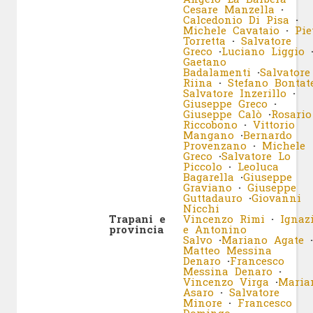
Cesare Manzella
·
Calcedonio Di Pisa
·
Michele Cavataio
·
Pie
Torretta
·
Salvatore
Greco
·
Luciano Liggio
Gaetano
Badalamenti
·
Salvatore
Riina
·
Stefano Bontat
Salvatore Inzerillo
·
Giuseppe Greco
·
Giuseppe Calò
·
Rosario
Riccobono
·
Vittorio
Mangano
·
Bernardo
Provenzano
·
Michele
Greco
·
Salvatore Lo
Piccolo
·
Leoluca
Bagarella
·
Giuseppe
Graviano
·
Giuseppe
Guttadauro
·
Giovanni
Nicchi
Trapani e
Vincenzo Rimi
·
Ignaz
provincia
e Antonino
Salvo
·
Mariano Agate
·
Matteo Messina
Denaro
·
Francesco
Messina Denaro
·
Vincenzo Virga
·
Maria
Asaro
·
Salvatore
Minore
·
Francesco
Domingo