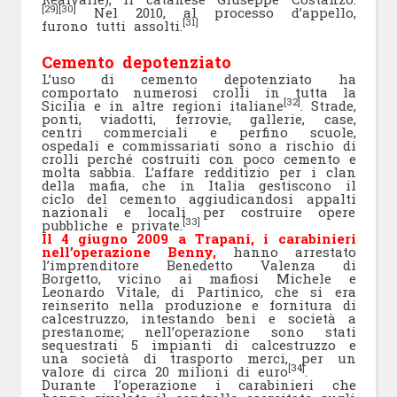
[29]
[30]
Nel 2010, al processo d’appello,
[31]
furono tutti assolti.
Cemento depotenziato
L’uso di cemento depotenziato ha
comportato numerosi crolli in tutta la
[32]
Sicilia e in altre regioni italiane
. Strade,
ponti, viadotti, ferrovie, gallerie, case,
centri commerciali e perfino scuole,
ospedali e commissariati sono a rischio di
crolli perché costruiti con poco cemento e
molta sabbia. L’affare redditizio per i clan
della mafia, che in Italia gestiscono il
ciclo del cemento aggiudicandosi appalti
nazionali e locali per costruire opere
[33]
pubbliche e private.
Il 4 giugno 2009 a Trapani, i carabinieri
nell’operazione Benny,
hanno arrestato
l’imprenditore Benedetto Valenza di
Borgetto, vicino ai mafiosi Michele e
Leonardo Vitale, di Partinico, che si era
reinserito nella produzione e fornitura di
calcestruzzo, intestando beni e società a
prestanome; nell’operazione sono stati
sequestrati 5 impianti di calcestruzzo e
una società di trasporto merci, per un
[34]
valore di circa 20 milioni di euro
.
Durante l’operazione i carabinieri che