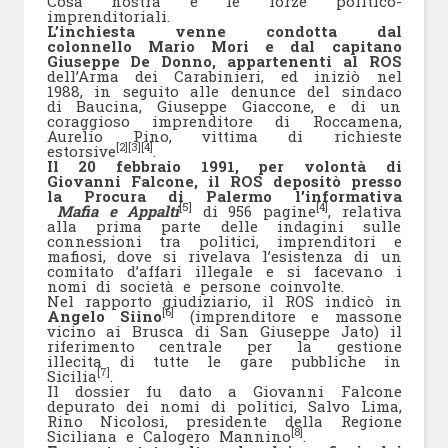
Cosa nostra e le forze politico-
imprenditoriali.
L’inchiesta venne condotta dal
colonnello Mario Mori e dal capitano
Giuseppe De Donno, appartenenti al ROS
dell’Arma dei Carabinieri, ed iniziò nel
1988, in seguito alle denunce del sindaco
di Baucina, Giuseppe Giaccone, e di un
coraggioso imprenditore di Roccamena,
Aurelio Pino, vittima di richieste
[2]
[3]
[4]
estorsive
.
Il 20 febbraio 1991, per volontà di
Giovanni Falcone, il ROS depositò presso
la Procura di Palermo l’informativa
[5]
[4]
Mafia e Appalti
di 956 pagine
, relativa
alla prima parte delle indagini sulle
connessioni tra politici, imprenditori e
mafiosi, dove si rivelava l’esistenza di un
comitato d’affari illegale e si facevano i
nomi di società e persone coinvolte.
Nel rapporto giudiziario, il ROS indicò in
[6]
Angelo Siino
(imprenditore e massone
vicino ai Brusca di San Giuseppe Jato) il
riferimento centrale per la gestione
illecita di tutte le gare pubbliche in
[7]
Sicilia
.
Il dossier fu dato a Giovanni Falcone
depurato dei nomi di politici, Salvo Lima,
Rino Nicolosi, presidente della Regione
[8]
Siciliana e Calogero Mannino
.