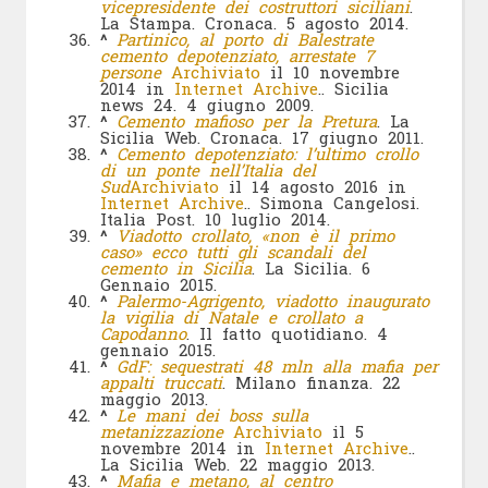
vicepresidente dei costruttori siciliani
.
La Stampa. Cronaca. 5 agosto 2014.
^
Partinico, al porto di Balestrate
cemento depotenziato, arrestate 7
persone
Archiviato
il 10 novembre
2014 in
Internet Archive
.. Sicilia
news 24. 4 giugno 2009.
^
Cemento mafioso per la Pretura
. La
Sicilia Web. Cronaca. 17 giugno 2011.
^
Cemento depotenziato: l’ultimo crollo
di un ponte nell’Italia del
Sud
Archiviato
il 14 agosto 2016 in
Internet Archive
.. Simona Cangelosi.
Italia Post. 10 luglio 2014.
^
Viadotto crollato, «non è il primo
caso» ecco tutti gli scandali del
cemento in Sicilia
. La Sicilia. 6
Gennaio 2015.
^
Palermo-Agrigento, viadotto inaugurato
la vigilia di Natale e crollato a
Capodanno
. Il fatto quotidiano. 4
gennaio 2015.
^
GdF: sequestrati 48 mln alla mafia per
appalti truccati
. Milano finanza. 22
maggio 2013.
^
Le mani dei boss sulla
metanizzazione
Archiviato
il 5
novembre 2014 in
Internet Archive
..
La Sicilia Web. 22 maggio 2013.
^
Mafia e metano, al centro