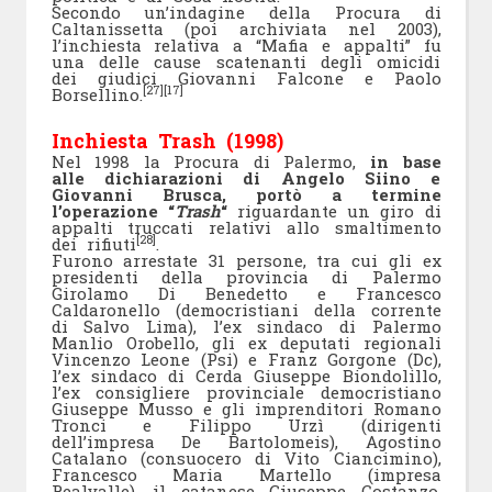
Secondo un’indagine della Procura di
Caltanissetta (poi archiviata nel 2003),
l’inchiesta relativa a “Mafia e appalti” fu
una delle cause scatenanti degli omicidi
dei giudici Giovanni Falcone e Paolo
[27]
[17]
Borsellino.
Inchiesta Trash (1998)
Nel 1998 la Procura di Palermo,
in base
alle dichiarazioni di Angelo Siino e
Giovanni Brusca, portò a termine
l’operazione “
Trash
“
riguardante un giro di
appalti truccati relativi allo smaltimento
[28]
dei rifiuti
.
Furono arrestate 31 persone, tra cui gli ex
presidenti della provincia di Palermo
Girolamo Di Benedetto e Francesco
Caldaronello (democristiani della corrente
di Salvo Lima), l’ex sindaco di Palermo
Manlio Orobello, gli ex deputati regionali
Vincenzo Leone (Psi) e Franz Gorgone (Dc),
l’ex sindaco di Cerda Giuseppe Biondolillo,
l’ex consigliere provinciale democristiano
Giuseppe Musso e gli imprenditori Romano
Tronci e Filippo Urzì (dirigenti
dell’impresa De Bartolomeis), Agostino
Catalano (consuocero di Vito Ciancimino),
Francesco Maria Martello (impresa
Realvalle), il catanese Giuseppe Costanzo.