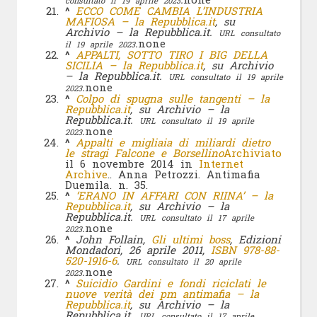
consultato il 19 aprile 2023
^
ECCO COME CAMBIA L’INDUSTRIA
MAFIOSA – la Repubblica.it
, su
Archivio – la Repubblica.it.
URL consultato
.
none
il 19 aprile 2023
^
APPALTI, SOTTO TIRO I BIG DELLA
SICILIA – la Repubblica.it
, su Archivio
– la Repubblica.it.
URL consultato il 19 aprile
.
none
2023
^
Colpo di spugna sulle tangenti – la
Repubblica.it
, su Archivio – la
Repubblica.it.
URL consultato il 19 aprile
.
none
2023
^
Appalti e migliaia di miliardi dietro
le stragi Falcone e Borsellino
Archiviato
il 6 novembre 2014 in
Internet
Archive
.. Anna Petrozzi. Antimafia
Duemila. n. 35.
^
‘ERANO IN AFFARI CON RIINA’ – la
Repubblica.it
, su Archivio – la
Repubblica.it.
URL consultato il 17 aprile
.
none
2023
^
John Follain,
Gli ultimi boss
, Edizioni
Mondadori, 26 aprile 2011,
ISBN
978-88-
520-1916-6
.
URL consultato il 20 aprile
.
none
2023
^
Suicidio Gardini e fondi riciclati le
nuove verità dei pm antimafia – la
Repubblica.it
, su Archivio – la
Repubblica.it.
URL consultato il 17 aprile