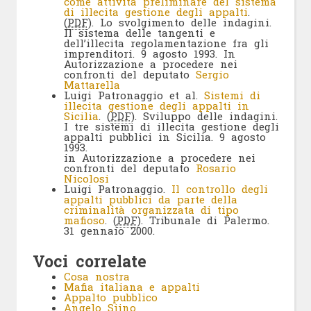
come attività preliminare del sistema
di illecita gestione degli appalti
.
(
PDF
). Lo svolgimento delle indagini.
Il sistema delle tangenti e
dell’illecita regolamentazione fra gli
imprenditori. 9 agosto 1993. In
Autorizzazione a procedere nei
confronti del deputato
Sergio
Mattarella
Luigi Patronaggio et al.
Sistemi di
illecita gestione degli appalti in
Sicilia
. (
PDF
). Sviluppo delle indagini.
I tre sistemi di illecita gestione degli
appalti pubblici in Sicilia. 9 agosto
1993.
in Autorizzazione a procedere nei
confronti del deputato
Rosario
Nicolosi
Luigi Patronaggio.
Il controllo degli
appalti pubblici da parte della
criminalità organizzata di tipo
mafioso
. (
PDF
). Tribunale di Palermo.
31 gennaio 2000.
Voci correlate
Cosa nostra
Mafia italiana e appalti
Appalto pubblico
Angelo Siino