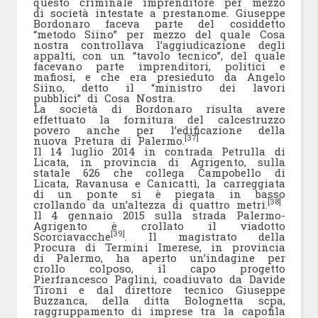
questo criminale imprenditore per mezzo
di società intestate a prestanome. Giuseppe
Bordonaro faceva parte del cosiddetto
“metodo Siino” per mezzo del quale Cosa
nostra controllava l’aggiudicazione degli
appalti, con un “tavolo tecnico”, del quale
facevano parte imprenditori, politici e
mafiosi, e che era presieduto da Angelo
Siino, detto il “ministro dei lavori
pubblici” di Cosa Nostra.
La società di Bordonaro risulta avere
effettuato la fornitura del calcestruzzo
povero anche per l’edificazione della
[37]
nuova Pretura di Palermo.
Il 14 luglio 2014 in contrada Petrulla di
Licata, in provincia di Agrigento, sulla
statale 626 che collega Campobello di
Licata, Ravanusa e Canicattì, la carreggiata
di un ponte si è piegata in basso
[38]
crollando da un’altezza di quattro metri.
Il 4 gennaio 2015 sulla strada Palermo-
Agrigento è crollato il viadotto
[39]
Scorciavacche
. Il magistrato della
Procura di Termini Imerese, in provincia
di Palermo, ha aperto un’indagine per
crollo colposo, il capo progetto
Pierfrancesco Paglini, coadiuvato da Davide
Tironi e dal direttore tecnico Giuseppe
Buzzanca, della ditta Bolognetta scpa,
raggruppamento di imprese tra la capofila