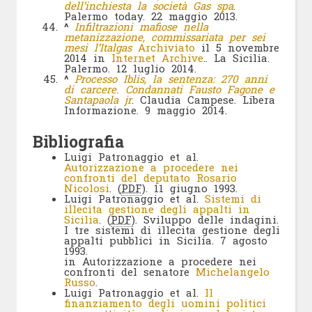
dell’inchiesta la società Gas spa
.
Palermo today. 22 maggio 2013.
^
Infiltrazioni mafiose nella
metanizzazione, commissariata per sei
mesi l’Italgas
Archiviato
il 5 novembre
2014 in
Internet Archive
.. La Sicilia.
Palermo. 12 luglio 2014.
^
Processo Iblis, la sentenza: 270 anni
di carcere. Condannati Fausto Fagone e
Santapaola jr
. Claudia Campese. Libera
Informazione. 9 maggio 2014.
Bibliografia
Luigi Patronaggio et al.
Autorizzazione a procedere nei
confronti del deputato Rosario
Nicolosi
. (
PDF
). 11 giugno 1993.
Luigi Patronaggio et al.
Sistemi di
illecita gestione degli appalti in
Sicilia
. (
PDF
). Sviluppo delle indagini.
I tre sistemi di illecita gestione degli
appalti pubblici in Sicilia. 7 agosto
1993.
in Autorizzazione a procedere nei
confronti del senatore
Michelangelo
Russo
.
Luigi Patronaggio et al.
Il
finanziamento degli uomini politici