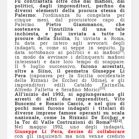
Fu contrastata oltre che dai mafiosi, dai
politici, dagli imprenditori, perfino da
diversi elementi della procura stessa di
Palermo:
l’ordinanza fu congelata per
cinque mesi, dal procuratore capo di
Palermo
Pietro Giammanco, che
sosteneva l’inutilità di una tale
inchiesta, e poi inviata a tutte le
procure della Sicilia
, fu inviata a Roma,
fu data per intero agli avvocati degli
indagati, e, come si seppe in seguito, fu
[9]
data sottobanco ai politici e ai mafiosi
,
in modo da avvisare i delinquenti mafiosi
interessati e dare loro tempo di scappare.
Il 9 luglio successivo,
furono arrestati,
oltre a Siino, il geometra Giuseppe Li
Pera
(capoarea per la Sicilia occidentale
della Rizzani De Eccher di Udine), e gli
imprenditori edili Cataldo Farinella,
[10]
Alfredo Falletta e Serafino Morici
.
All’inizio del 1992, si aggiungeranno gli
arresti di altri due imprenditori, Vito
Buscemi e Rosario Cascio, e nel giro di
pochi mesi furono indagati i titolari di
diverse imprese famose operanti su scala
nazionale, come la Rizzani De Eccher e
[11]
[12]
la Tor di Valle Costruzioni di Roma
.
Nel maggio 1992, uno degli indagati,
Giuseppe Li Pera, decise di collaborare
con gli inquirenti ma non venne creduto