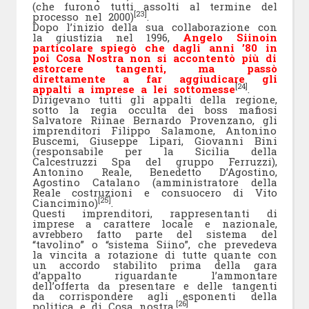
(che furono tutti assolti al termine del
[23]
processo nel 2000)
.
Dopo l’inizio della sua collaborazione con
la giustizia nel 1996,
Angelo Siinoin
particolare spiegò che dagli anni ’80 in
poi Cosa Nostra non si accontentò più di
estorcere tangenti, ma passò
direttamente a far aggiudicare gli
[24]
appalti a imprese a lei sottomesse
.
Dirigevano tutti gli appalti della regione,
sotto la regia occulta dei boss mafiosi
Salvatore Riinae Bernardo Provenzano, gli
imprenditori Filippo Salamone, Antonino
Buscemi, Giuseppe Lipari, Giovanni Bini
(responsabile per la Sicilia della
Calcestruzzi Spa del gruppo Ferruzzi),
Antonino Reale, Benedetto D’Agostino,
Agostino Catalano (amministratore della
Reale costruzioni e consuocero di Vito
[25]
Ciancimino)
.
Questi imprenditori, rappresentanti di
imprese a carattere locale e nazionale,
avrebbero fatto parte del sistema del
“tavolino” o “sistema Siino”, che prevedeva
la vincita a rotazione di tutte quante con
un accordo stabilito prima della gara
d’appalto riguardante l’ammontare
dell’offerta da presentare e delle tangenti
da corrispondere agli esponenti della
[26]
politica e di Cosa nostra.