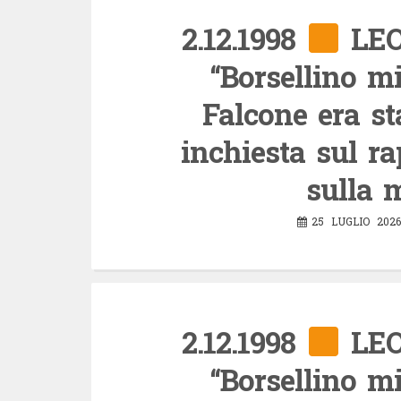
2.12.1998
LEO
“Borsellino m
Falcone era st
inchiesta sul ra
sulla 
25 LUGLIO 2026
2.12.1998
LEO
“Borsellino m