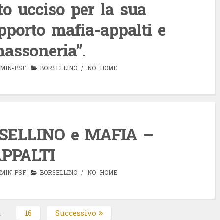
to ucciso per la sua
pporto mafia-appalti e
massoneria”.
MIN-PSF
BORSELLINO
/
NO HOME
SELLINO e MAFIA –
PPALTI
MIN-PSF
BORSELLINO
/
NO HOME
…
16
Successivo
na
Pagina