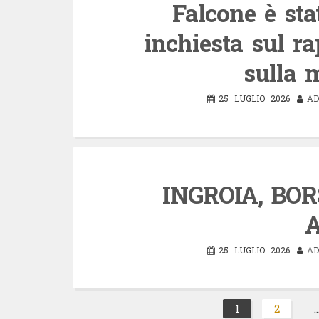
Falcone è sta
inchiesta sul ra
sulla 
25 LUGLIO 2026
AD
INGROIA, BOR
A
25 LUGLIO 2026
AD
Paginazione
1
2
Pagina
Pagi