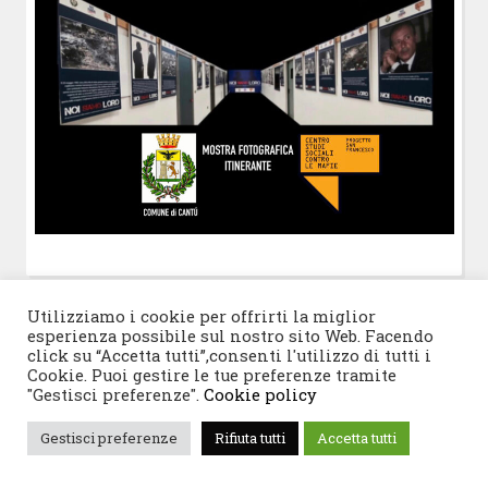
Utilizziamo i cookie per offrirti la miglior
POST-IT
di Claudio Ramaccini
esperienza possibile sul nostro sito Web. Facendo
click su “Accetta tutti”,consenti l'utilizzo di tutti i
Cookie. Puoi gestire le tue preferenze tramite
"Gestisci preferenze".
Cookie policy
Gestisci preferenze
Rifiuta tutti
Accetta tutti
© 2026 Progetto San Francesco
|
Tema WordPress:
Blogghiamo
di CrestaProject.