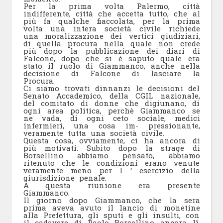
Per la prima volta Palermo, città
indifferente, città che accetta tutto, che al
più fa qualche fiaccolata, per la prima
volta una intera società civile richiede
una moralizzazione dei vertici giudiziari,
di quella procura nella quale non crede
più dopo la pubblicazione dei diari di
Falcone, dopo che si è saputo quale era
stato il ruolo di Giammanco, anche nella
decisione di Falcone di lasciare la
Procura.
Ci siamo trovati dinnanzi le decisioni del
Senato Accademico, della CGIL nazionale,
del comitato di donne che digiunano, di
ogni area politica, perchè Giammanco se
ne vada, di ogni ceto sociale, medici
infermieri, una cosa im- pressionante,
veramente tutta una società civile.
Questa cosa, ovviamente, ci ha ancora di
più motivati. Subito dopo la strage di
Borsellino abbiamo pensato, abbiamo
ritenuto che le condizioni erano venute
veramente meno per l ‘ esercizio della
giurisdizione penale.
A questa riunione era presente
Giammanco.
Il giorno dopo Giammanco, che la sera
prima aveva avuto il lancio di monetine
alla Prefettura, gli sputi e gli insulti, con
il cadavere di Paolo Borsellino ancora lì,