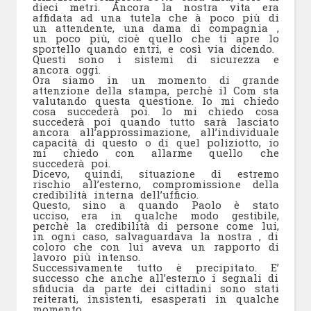
dieci metri. Ancora la nostra vita era
affidata ad una tutela che à poco più di
un attendente, una dama di compagnia ,
un poco più, cioè quello che ti apre lo
sportello quando entri, e così via dicendo.
Questi sono i sistemi di sicurezza e
ancora oggi.
Ora siamo in un momento di grande
attenzione della stampa, perchè il Com sta
valutando questa questione. Io mi chiedo
cosa succederà poi. Io mi chiedo cosa
succederà poi quando tutto sarà lasciato
ancora all’approssimazione, all’individuale
capacità di questo o di quel poliziotto, io
mi chiedo con allarme quello che
succederà poi.
Dicevo, quindi, situazione di estremo
rischio all’esterno, compromissione della
credibilità interna dell’ufficio.
Questo, sino a quando Paolo è stato
ucciso, era in qualche modo gestibile,
perchè la credibilità di persone come lui,
in ogni caso, salvaguardava la nostra , di
coloro che con lui aveva un rapporto di
lavoro più intenso.
Successivamente tutto è precipitato. E’
successo che anche all’esterno i segnali di
sfiducia da parte dei cittadini sono stati
reiterati, insistenti, esasperati in qualche
momento.