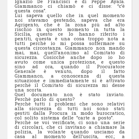
Ignazio De Francisci e di Peppe Ayala.
Giammanco ci chiamò e ci disse: “c’è
questa cosa”.
Lui sapeva quello che in quel momento
noi stavamo gestendo, sapeva che era
Agrigento, che è la zona più ad alto
rischio in questo momento in tutta la
Sicilia, questo ce lo hanno riferito i
pentiti, questa è una cosa troppo nota a
tutti perchè io mi possa soffermare su
questa circostanza. Giammanco non mando
mai, mai, quell’anonimo al Comitato di
sicurezza. Cosicchè anche dopo io ho
avuto come unica protezione, e questo
sino ad ora, quando il Procuratore
Generale è venuto, dopo il fatto
Giammanco, a conoscenza di questa
situazione e immediatamente si è attivato
perchè il Comitato di sicurezza mi desse
una scorta.
Quel documento non è stato inviato.
Perchè parlo di questo?
Perchè tutti i problemi che sono relativi
alla sicurezza di tutti noi sono stati
gestiti dalla Procura in modo burocratico,
col solito sistema delle “carte a posto”.
Perchè se voi verificate, ci sono una serie
di circolari, che ci invitano a chiamare la
polizia, la volante quando usciamo da
casa al momento dell’uscita, ecc.; a