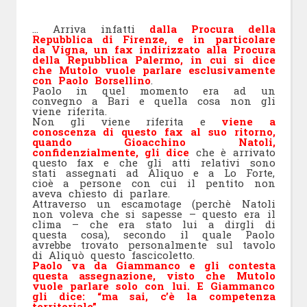
… Arriva infatti
dalla Procura della
Repubblica di Firenze, e in particolare
da Vigna, un fax indirizzato alla Procura
della Repubblica Palermo, in cui si dice
che Mutolo vuole parlare esclusivamente
con Paolo Borsellino
.
Paolo in quel momento era ad un
convegno a Bari e quella cosa non gli
viene riferita.
Non gli viene riferita e
viene a
conoscenza di questo fax al suo ritorno,
quando Gioacchino Natoli,
confidenzialmente, gli dice
che è arrivato
questo fax e che gli atti relativi sono
stati assegnati ad Aliquo e a Lo Forte,
cioè a persone con cui il pentito non
aveva chiesto di parlare.
Attraverso un escamotage (perchè Natoli
non voleva che si sapesse – questo era il
clima – che era stato lui a dirgli di
questa cosa), secondo il quale Paolo
avrebbe trovato personalmente sul tavolo
di Aliquò questo fascicoletto.
Paolo va da Giammanco e gli contesta
questa assegnazione, visto che Mutolo
vuole parlare solo con lui. E Giammanco
gli dice: “ma sai, c’è la competenza
territoriale”.