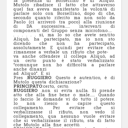
la presenza di Borsellino e di Aliquò.
Mutolo ribadisce il fatto che attraverso
quel fax aveva manifestato la volontà di
parlare solo con Borsellino, dopo di che,
secondo quanto riferito ma non solo da
Paolo (ci arriverò tra poco) alla riunione
di DA successiva…… interventi di
componenti del Gruppo senza microfono…..
. . . . . . si, ma lo so che avete sentito
Aliquò, ha partecipato, ma io non sto
dicendo che non ha partecipato,
assolutamente. E quindi per evitare che
rimanesse a verbale un rifiuto che pote-
va anche offendere il collega Aliquò, ad
un certo punto è stato verbalizzato:
“comunque non ho difficoltà a parlare
anche dinanzi
ad Aliquò”. E si
Pres .
RUGGIERO
: Questo è autentico, è di
Mutolo questa dichiarazione?
PRINCIPATO
:certo, certo.
RUGGIERO
.non si evita nulla. Si prende
atto che alla fine bene o male…… Quando
io faccio le domande vi do tutto il potere.
Io non riesco a capire questo
collegamento. Per evitare che si
verbalizzasse il rifiuto, non vedo il
collegamento, qua nessuno vuole evitare
che si verbalizzasse il rifiuto, sta di fatto
che Mutolo alla fine accettò.