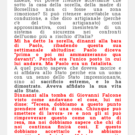
Ebbene; voi potete ritenere accettabile che
sotto la casa della sorella, della madre di
Borsellino non ci fosse una zona
rimozione? Si può ritenere accettabile una
conduzione, a che dico artigianale (perchè
c’è del buon artigianato) così
approssimativa, così inesistente di un
sistema di sicurezza nei confronti
dell’uomo più a rischio d’Italia?
Mi ha detto la sorella, dinanzi alla bara
di Paolo, ribadendo questa sua
settimanale abitudine: Paolo diceva
“prima o poi mi ammazzeranno qua
davanti”. Perchè era l’unico posto in cui
lui andava. Ma Paolo era un fatalista.
A quel punto sapeva che doveva morire e
si affidava allo Stato perché era un uomo
con un senso dello Stato impressionante,
sino al
sacrificio estremo, e lo ha
dimostrato. Aveva affidato la sua vita
allo Stato.
Dinnanzi alla tomba di Giovanni Falcone
visto come andavano el cose, lui mi
disse: “Teresa, dobbiamo a questo punto
prendere atto di una cosa. Chiunque può
smettere di lavora- re e non gli si può
rimproverare questo come un atto di
resa, ma noi dobbiamo sapere che chi di
noi continua finirà così. E questo
dobbiamo accettarlo e lo abbiamo