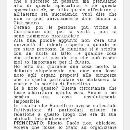
che è successo in passato, ma prendiamo
atto di questa spaccatura, e se questa
spaccatura c’è, se tutto questo all’esterno e
all’interno sta succedendo, vuol dire che
non si può univocamente dare fiducia a
Gianmanco.
C’erano poi le persone più vicine a
Giammanco che, per la verità , non si
sono nemmeno pronunciate .
Alla fine, poichè appunto non c’era una
univocità di intenti rispetto a quanto ci
era stato proposto, la riunione si à sciolta
con un nulla di fatto. …è qualche cosa
che attiene al passato ma che può essere
mol to importante per il futuro.
Ho letto sul giornale una cosa molto, la
definirei stupefacente: che cioè non fosse
noto agli organi preposti alla sicurezza
che in quella particolare via abitassero la
madre e la sorella di Borsellino.
Le è noto questo? Questa circostanza che
fosse addirittura ignoto, ecco. Anche a me
sembra una cosa assolutamente
impossibile.
Le risulta che Borsellino avesse sollecitato
l’attivazione di particolari misure in
relazione a questo luogo che era di sua
abituale frequentazione?
PRINCIPATO
: Ripeto, Paolo non chiedeva,
voleva che fosse lo Stato ad organizzare