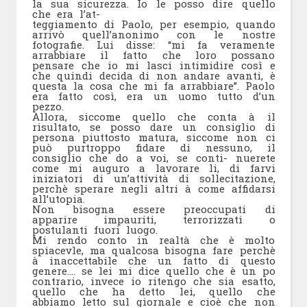
la sua sicurezza. Io le posso dire quello
che era l’at-
teggiamento di Paolo, per esempio, quando
arrivò quell’anonimo con le nostre
fotografie. Lui disse: “mi fa veramente
arrabbiare il fatto che loro possano
pensare che io mi lasci intimidire così e
che quindi decida di non andare avanti, è
questa la cosa che mi fa arrabbiare”. Paolo
era fatto così, era un uomo tutto d’un
pezzo.
Allora, siccome quello che conta à il
risultato, se posso dare un consiglio di
persona piuttosto matura, siccome non ci
può purtroppo fidare di nessuno, il
consiglio che do a voi, se conti- nuerete
come mi auguro a lavorare li, di farvi
iniziatori di un’attività di sollecitazione,
perchè sperare negli altri à come affidarsi
all’utopia.
Non bisogna essere preoccupati di
apparire impauriti, terrorizzati o
postulanti fuori luogo.
Mi rendo conto in realtà che è molto
spiacevle, ma qualcosa bisogna fare perchè
à inaccettabile che un fatto di questo
genere…. se lei mi dice quello che è un po
contrario, invece io ritengo che sia esatto,
quello che ha detto lei, quello che
abbiamo letto sul giornale e cioè che non