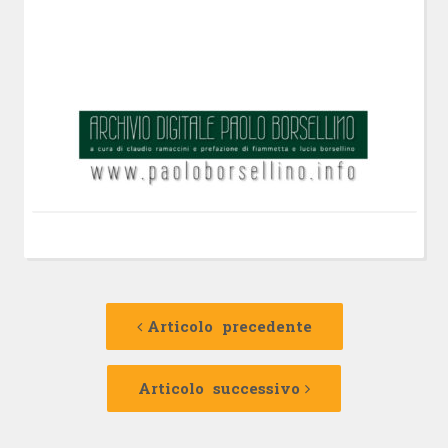
Navigazione
Articolo
precedente:
Articolo precedente
articolo
Articolo
successivo:
Articolo successivo