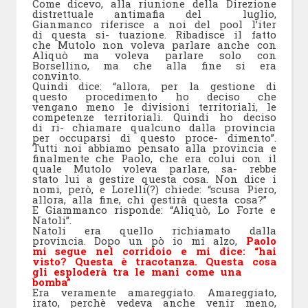
Come dicevo, alla riunione della Direzione
distrettuale antimafia del luglio,
Gianmanco riferisce a noi del pool l’iter
di questa si- tuazione. Ribadisce il fatto
che Mutolo non voleva parlare anche con
Aliquò ma voleva parlare solo con
Borsellino, ma che alla fine si era
convinto.
Quindi dice: “allora, per la gestione di
questo procedimento ho deciso che
vengano meno le divisioni territoriali, le
competenze territoriali. Quindi ho deciso
di ri- chiamare qualcuno dalla provincia
per occuparsi di questo proce- dimento”.
Tutti noi abbiamo pensato alla provincia e
finalmente che Paolo, che era colui con il
quale Mutolo voleva parlare, sa- rebbe
stato lui a gestire questa cosa. Non dice i
nomi, però, e Lorelli(?) chiede: “scusa Piero,
allora, alla fine, chi gestirà questa cosa?”
E Giammanco risponde: “Aliquò, Lo Forte e
Natoli”.
Natoli era quello richiamato dalla
provincia. Dopo un pò io mi alzo,
Paolo
mi segue nel corridoio e mi dice: “hai
visto? Questa è tracotanza. Questa cosa
gli esploderà tra le mani come una
bomba”
Era veramente amareggiato. Amareggiato,
irato, perchè vedeva anche venir meno,