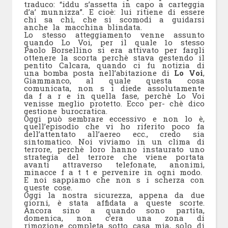
traduco: “iddu s’assetta in capo a carteggia
d’a’ munnizza”. E cioè: lui ritiene di essere
chi sa chi, che si scomodi a guidarsi
anche la macchina blindata.
Lo stesso atteggiamento venne assunto
quando Lo Voi, per il quale 1o stesso
Paolo Borsellino si era attivato per fargli
ottenere la scorta perchè stava gestendo il
pentito Calcara, quando ci fu notizia di
una bomba posta nell’abitazione di
Lo Voi
,
Giammanco, al quale questa cosa
comunicata, non s i diede assolutamente
da f a r e in quella fase, perchè Lo Voi
venisse meglio protetto. Ecco per- chè dico
gestione burocratica.
Oggi può sembrare eccessivo e non lo è,
quell’episodio che vi ho riferito poco fa
dell’attentato all’aereo ecc., credo sia
sintomatico. Noi viviamo in un clima di
terrore, perchè loro hanno instaurato uno
strategia del terrore che viene portata
avanti attraverso telefonate, anonimi,
minacce f a t t e pervenire in ogni modo.
E noi sappiamo che non s i scherza con
queste cose.
Oggi la nostra sicurezza, appena da due
giorni, è stata affidata a queste scorte.
Ancora sino a quando sono partita,
domenica, non c’era una zona di
rimozione completa sotto casa mia, solo di