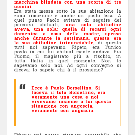
macchina blindata con una scorta di tre
uomini
.
Era stata messa sotto la sua abitazione la
zona rimozione e anche un posto fisso. A
quel punto Paolo evitava di seguire dei
percorsi abituali,
una sola abitudine
aveva, una sola: quella di recarsi ogni
domenica a casa della madre, spesso
anche durante la settimana, questa era
la sua abitudine irrinunciabile,
di questo
tutti noi sapevamo. Ripeto, era l’unico
posto in cui lui abitual mente andava. Era
l’uomo, il magistrato più a rischio, in
tutta Italia in quel momento. Non lo
sapevamo solo noi. Ad ogni convegno si
diceva: lo sapete chi à il prossimo?
Ecco è Paolo Borsellino. Si
faceva il toto Borsellino, era
veramente una cosa e noi
vivevamo insieme a lui questa
situazione con angoscia,
vera
mente con angoscia
.