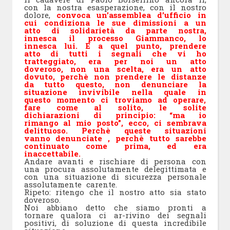
con la nostra esasperazione, con il nostro
dolore,
convoca un’assemblea d’ufficio in
cui condiziona le sue dimissioni a un
atto di solidarietà da parte nostra,
innesca il processo Giammanco, lo
innesca lui. E a quel punto, prendere
atto di tutti i segnali che vi ho
tratteggiato, era per noi un atto
doveroso, non una scelta, era un atto
dovuto, perchè non prendere le distanze
da tutto questo, non denunciare la
situ
azione invivibile nella quale in
questo momento ci troviamo ad operare,
fare come al solito, le soli
te
dichiarazioni di principio: “ma io
rimango al mio posto”, ec
co, ci sembrava
delittuoso. Perchè queste situazioni
vanno denunciate
, perchè
tutto sarebbe
continuato come prima, ed era
inaccettabile.
Andare avanti e rischiare di persona con
una procura assolutamente delegittimata e
con una situazione di sicurezza personale
assolutamente carente.
Ripeto: ritengo che il nostro atto sia stato
doveroso.
Noi abbiano detto che siamo pronti a
tornare qualora ci ar-rivino dei segnali
positivi, di soluzione di questa incredibile