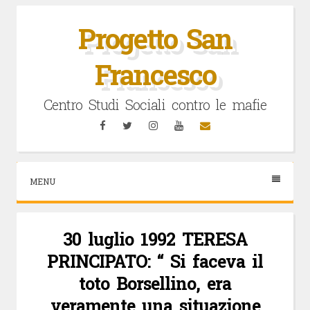
Vai
al
Progetto San
contenuto
Francesco
Centro Studi Sociali contro le mafie
Facebook
Twitter
Instagram
YouTube
Email
MENU
30 luglio 1992 TERESA
PRINCIPATO: “ Si faceva il
toto Borsellino, era
veramente una situazione