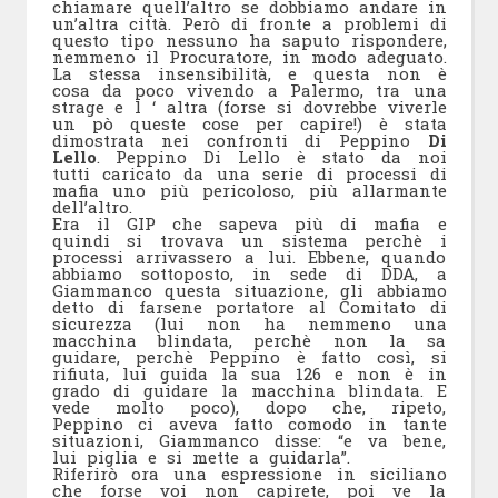
chiamare quell’altro se dobbiamo andare in
un’altra città. Però di fronte a problemi di
questo tipo nessuno ha saputo rispondere,
nemmeno il Procuratore, in modo adeguato.
La stessa insensibilità, e questa non è
cosa da poco vivendo a Palermo, tra una
strage e l ‘ altra (forse si dovrebbe viverle
un pò queste cose per capire!) è stata
dimostrata nei confronti di Peppino
Di
Lello
. Peppino Di Lello è stato da noi
tutti caricato da una serie di processi di
mafia uno più pericoloso, più allarmante
dell’altro.
Era il GIP che sapeva più di mafia e
quindi si trovava un sistema perchè i
processi arrivassero a lui. Ebbene, quando
abbiamo sottoposto, in sede di DDA, a
Giammanco questa situazione, gli abbiamo
detto di farsene portatore al Comitato di
sicurezza (lui non ha nemmeno una
macchina blindata, perchè non la sa
guidare, perchè Peppino è fatto così, si
rifiuta, lui guida la sua 126 e non è in
grado di guidare la macchina blindata. E
vede molto poco), dopo che, ripeto,
Peppino ci aveva fatto comodo in tante
situazioni, Giammanco disse: “e va bene,
lui piglia e si mette a guidarla”.
Riferirò ora una espressione in siciliano
che forse voi non capirete, poi ve la