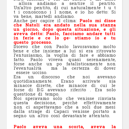
allora andiamo a sentire il pentito.
Un’altro pentito, di cui naturalmente t u t
t i conoscono i l nome, e io ho detto: Si
va bene, martedì andiamo.
Anche per capire il clima:
Paolo mi disse
che Natoli era andato nella sua stanza
un giorno, dopo questa situazione, e gli
aveva detto: Paolo, facciamo andare tutti
in ferie e ce lo ge- stiamo io e tu
questo processo.
Dicevo che con Paolo lavoravamo molto
bene e che insieme a lui si era ritrovato
l’entusiasmo, la voglia di fare e abbiamo
fatto. Paolo viveva quasi serenamente,
forse anche un po fatalisticamente non
l’eventualità ma la certezza di dover
essere ucciso.
Era un discorso che noi avevano
quotidianamente. Erano arrivate sia
minacce dirette, che minacce di cui le
forse di B.G avevano riferito . Era solo
questione di tempo.
Noi speravamo solo che venisse rinviata
questa decisione, perchè effettivamente
non ci aspettavamo che a soli due mesi
dalla strage di Capaci venisse portato a
segno un altro così devastante attentato.
Paolo aveva
una scorta, aveva la