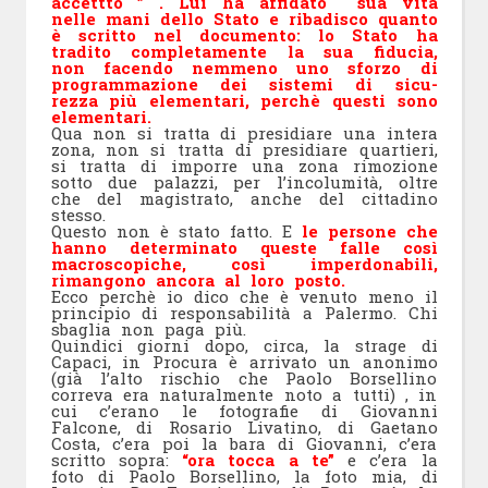
accettt
o ” . Lui ha affidato
sua vita
nelle mani dello Stato e ribadisco quanto
è scritto nel
documento: lo Stato ha
tradito completamente la sua fiducia,
non facendo nemmeno uno sforzo di
programmazione dei sistemi di sicu-
rezza più elementari, perchè questi sono
elementari.
Qua non si tratta di presidiare una intera
zona, non si tratta di presidiare quartieri,
si tratta di imporre una zona rimozione
sotto due palazzi, per l’incolumità, oltre
che del magistrato, anche del cittadino
stesso.
Questo non è stato fatto. E
le persone che
hanno determinato queste falle così
macroscopiche, così imperdonabili,
rimangono ancora al loro posto.
Ecco perchè io dico che è venuto meno il
principio di responsabilità a Palermo. Chi
sbaglia non paga ріù.
Quindici giorni dopo, circa, la strage di
Capaci, in Procura è arrivato un anonimo
(già l’alto rischio che Paolo Borsellino
correva era naturalmente noto a tutti) , in
cui c’erano le fotografie di Giovanni
Falcone, di Rosario Livatino, di Gaetano
Costa, c’era poi la bara di Giovanni, c’era
scritto sopra:
“ora
tocca a te”
e c’era la
foto di Paolo Borsellino, la foto mia, di