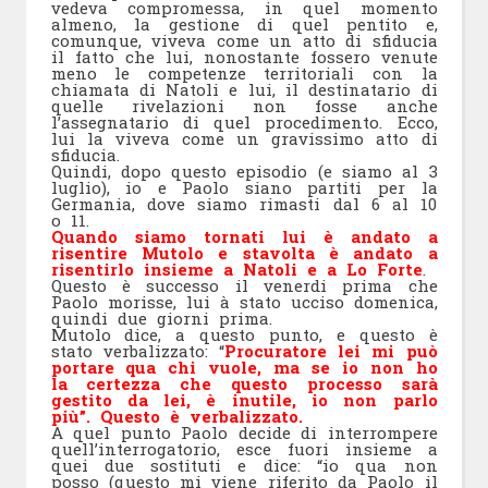
vedeva compromessa, in quel momento
almeno, la gestione di quel pentito e,
comunque, viveva come un atto di sfiducia
il fatto che lui, nonostante fossero venute
meno le competenze territoriali con la
chiamata di Natoli e lui, il destinatario di
quelle rivelazioni non fosse anche
l’assegnatario di quel procedimento. Ecco,
lui la viveva come un gravissimo atto di
sfiducia.
Quindi, dopo questo episodio (e siamo al 3
luglio), io e Paolo siano partiti per la
Germania, dove siamo rimasti dal 6 al 10
o 11.
Quando siamo tornati lui è andato a
risentire Mutolo e stavolta è andato a
risentirlo insieme a Natoli e a Lo Forte
.
Questo è successo il venerdi prima che
Paolo morisse, lui à stato ucciso domenica,
quindi due giorni prima.
Mutolo dice, a questo punto, e questo è
stato verbalizzato: “
Procuratore lei mi può
portare qua chi vuole, ma se io non ho
la certezza che questo processo sarà
gestito da lei, è inutile, io non parlo
più”. Questo è verbalizzato.
A quel punto Paolo decide di interrompere
quell’interrogatorio, esce fuori insieme a
quei due sostituti e dice: “io qua non
posso (questo mi viene riferito da Paolo il