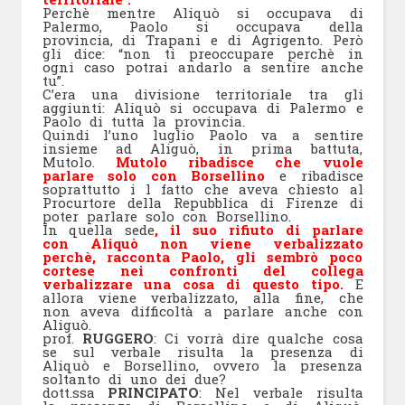
Perchè mentre Aliquò si occupava di
Palermo, Paolo si occupava della
provincia, di Trapani e di Agrigento. Però
gli dice: “non ti preoccupare perchè in
ogni caso potrai andarlo a sentire anche
tu”.
C’era una divisione territoriale tra gli
aggiunti: Aliquò si occupava di Palermo e
Paolo di tutta la provincia.
Quindi l’uno luglio Paolo va a sentire
insieme ad Aliguò, in prima battuta,
Mutolo.
Mutolo ribadisce che vuole
parlare solo con Borsellino
e ribadisce
soprattutto i l fatto che aveva chiesto al
Procurtore della Repubblica di Firenze di
poter parlare solo con Borsellino.
In quella sede
, il suo rifiuto di parlare
con Aliquò non viene verbalizzato
perchè, racconta Paolo, gli sembrò poco
cortese nei confronti del collega
verbalizzare una cosa di questo tipo.
E
allora viene verbalizzato, alla fine, che
non aveva difficoltà a parlare anche con
Aliguò.
prof.
RUGGERO
: Ci vorrà dire qualche cosa
se sul verbale risulta la presenza di
Aliquò e Borsellino, ovvero la presenza
soltanto di uno dei due?
dott.ssa
PRINCIPATO
: Nel verbale risulta