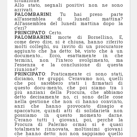
situazione.
Allo stato, segnali positivi non ne sono
arrivati.
PALOMBARINI
: Tu hai preso parte
all’assemblea di lunedì mattina?
All’assemblea del lunedi mattina dopo la
c’eri?
PRINCIPATO
: Certo.
PALOMBARINI
: morte di Borsellino, E,
come devo dire, si è chiusa, hanno riferito
molti colleghi, su invito di un procuratore
aggiunto che ha detto: bè, visto che à un
documento… Ecco, esattamente in che
termini, non l’intero svolgimento, ma
l’essenza e la conclusione di questa
riunione?
PRINCIPATO
: Praticamente ci sono stati,
diciamo, tre gruppi. C’eravamo noi, quelli
che poi sarebbero stati i firmatari di
questo docu-mento, che poi siamo tra i
più anziani della Procura, che abbiamo
detto decisamente no, ci sono delle cose
nella gestione che non ci hanno convinto,
anzi che hanno provocato disagio e
spaccature, quindi atti di solidarietà non
possiamo in questo momento darne.
C’erano tutti i giovani, poi, perchè la
Procura di Palermo ormai si è quasi
totalmente rinnovata, moltissimi giovani
che hanno detto: noi non sappiamo quello