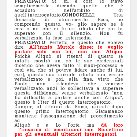
PRINCIPATO
: Si, si, è così. Io stavo
semplicemente dicendo quello che è
accaduto nell’ambito di
quell’interrogatorio.
CONDORELLI
: Una
domanda di chiarimento. Ecco, io
comprendo questo, vo- glio sapere se è
così o no: che ci fu un rifiuto che poi fu
superato con il silenzio,. Non fu
verbalizzata la fase intermedia.
PRINCIPATO
: Perfetto, è questo che volevo
dire.
All’inizio Mutolo disse: io voglio
parlare solo con lei, non con Aliquo
.
Poichè Aliquò si risentì di questo (e
infatti mostrò un pò le sue credenziali
dicendo che aveva fatto il maxi-processo e
così via, che si poteva fidare anche di lui,
ecc.), questo suo iniziale rifiuto non venne
verbalizzato e poi, alla fine, visto che
Paolo non intendeva che venisse
verbalizzato, anzi lo sollecitava a superare
questa diffidenza, venne verbalizzato “non
ho difficoltà a parlare anche con Aliquò”,
questo è l’iter di questo interrogatorio.
Dunque, al ritorno da Roma, quindi dopo
questo primo interrogatorio, Giammanco
mantiene l’assegnazione del procedimento
ad
Aliquò e a Lo Forte, ma
dà loro
l’incarico di coordinarsi con Borsellino
per gli eventuali ulteriori interrogatori
.