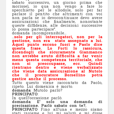
sabato successivo, un giorno prima che
morisse), io qua non vengo a fare lo
specchietto per le allodole, solo per far
parlare il pentito che altrimenti con voi
non parla se io devocontinuare devo avere
assicurazioni che finalmente, nonostante
queste diffidenze, alle decisioni successive
io possa partecipare”.
domanda incomprensibile…
…
solo per gli interrogatori, non per la
gestione, non era stato assegnato a lui.
Aquel punto escono fuori e Paolo dice
questa frase. Lo Forti lo rassicura,
dicendogli che sicuramente Gianmanco
non avrebbe avuto difficoltà a far venir
meno questa competenza territoriale, che
non si preoccupasse, ecc. Quindi
rientrano dentro e viene verbalizzato
che viene data assicurazione al Nutolo
che il procuratore Borsellino potrà
gestire anche il processo.
Tutto questo viene raccontato da Paolo,
ripeto. Lui domenica è morto.
domanda
: Mutolo parlò?
PRINCIPATO
:
In quell’occasione parlò.
domanda
:
E’ solo una domanda di
precisazione. Parlò sabato con te?
,
PRINCIPATO
Fino all’una e mezzo siamo
stati insieme e lui mi salutò e mi disse