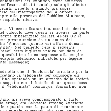
dichiarazioni dell’imputato, come ammesso
ell’esame dibattimentale) solo gli ulteriori
ggiunti, rispetto a quanto già sopra
corso dell’interrogatorio del 4 ottobre 1993
mpre alla presenza del Pubblico Ministero,
o imputato riferiva:
e a Vincenzo Scarantino, occultato dentro
el cubicolo dove questi si trovava, da parte
gime differenziato dell’art. 41-bis O.P. (e
, come preannunciato da un amico del
stra “Vincenzo quando vai all’aria domani
llo”). Nel biglietto c’era il seguente
hina”; detto biglietto veniva poi dato da
é quest’ultimo lo consegnasse alla moglie,
capito telefonico indicatole, per leggere
detto messaggio;
riotta che il “telefonista” arrestato per la
rcettato la telefonata per conoscere gli
ellino operando su un armadio della società
o soggetto era il fratello di un grosso boss
 il “telefonista”, comunque, Scarantino non
ntino, gli aveva commissionato il furto
la strage, era Salvatore Profeta; Andriotta
tale riguardo, con la paura di menzionare
re criminale, spiegando che rammentava il