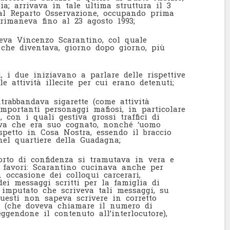
ia; arrivava in tale ultima struttura il 3
al Reparto Osservazione, occupando prima
 rimaneva fino al 23 agosto 1993;
eva Vincenzo Scarantino, col quale
 che diventava, giorno dopo giorno, più
 i due iniziavano a parlare delle rispettive
le attività illecite per cui erano detenuti;
trabbandava sigarette (come attività
importanti personaggi mafiosi, in particolare
, con i quali gestiva grossi traffici di
eva che era suo cognato, nonché ‘uomo
spetto in Cosa Nostra, essendo il braccio
 nel quartiere della Guadagna;
porto di confidenza si tramutava in vera e
 favori: Scarantino cucinava anche per
n occasione dei colloqui carcerari,
ei messaggi scritti per la famiglia di
o imputato che scriveva tali messaggi, su
questi non sapeva scrivere in corretto
ta (che doveva chiamare il numero di
leggendone il contenuto all’interlocutore),