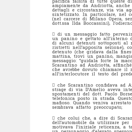
pacifica falsità di tutte queste 
ampiamente da Andriotta, anche n
dettagli e circostanze, via via a
sintetizzato. In particolare, nel 
(nel carcere di Milano Opera, se
dott.ssa Ilda Boccassini), l’odiern
 di un messaggio fatto pervenir
un panino e gettato all’interno d
di alcuni detenuti sottoposti al re
ristretti nell’apposita sezione)
detenuto (che gridava dalla fine
mattina, trovi un panino, mangiati
messaggio: “guidala forte la macc
Scarantino ad Andriotta, affinch
che avrebbe dovuto chiamare il re
all’interlocutore il testo del pre
 che Scarantino confidava ad And
strage di via D’Amelio aveva inte
spostamenti del dott. Paolo Bors
telefonica posto in strada. Quest
mafioso. Quando veniva arrestato
sembrava affatto preoccupato;
 che colui che, a dire di Scara
dell’automobile da utilizzare per 
motivava l’iniziale reticenza, a 
un personaggio d’elevato spesso