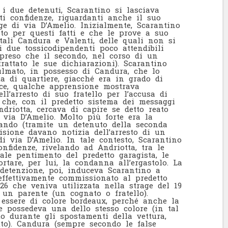
 i due detenuti, Scarantino si lasciava
i confidenze, riguardanti anche il suo
ge di via D’Amelio. Inizialmente, Scarantino
to per questi fatti e che le prove a suo
 tali Candura e Valenti, delle quali non si
i due tossicodipendenti poco attendibili
ppreso che il secondo, nel corso di un
rattato le sue dichiarazioni). Scarantino
ilmato, in possesso di Candura, che lo
a di quartiere, giacché era in grado di
ece, qualche apprensione mostrava
l’arresto di suo fratello per l’accusa di
o che, con il predetto sistema dei messaggi
driotta, cercava di capire se detto reato
 via D’Amelio. Molto più forte era la
ando (tramite un detenuto della seconda
isione davano notizia dell’arresto di un
di via D’Amelio. In tale contesto, Scarantino
onfidenze, rivelando ad Andriotta, tra le
ale pentimento del predetto garagista, le
tare, per lui, la condanna all’ergastolo. La
detenzione, poi, induceva Scarantino a
effettivamente commissionato al predetto
26 che veniva utilizzata nella strage del 19
i un parente (un cognato o fratello).
 essere di colore bordeaux, perché anche la
e possedeva una dello stesso colore (in tal
o durante gli spostamenti della vettura,
to). Candura (sempre secondo le false