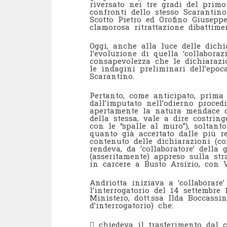
riversato nei tre gradi del primo
confronti dello stesso Scarantin
Scotto Pietro ed Orofino Giusepp
clamorosa ritrattazione dibattime
Oggi, anche alla luce delle dich
l’evoluzione di quella ‘collaboraz
consapevolezza che le dichiarazi
le indagini preliminari dell’epo
Scarantino.
Pertanto, come anticipato, prima 
dall’imputato nell’odierno proce
apertamente la natura mendace de
della stessa, vale a dire costring
con le “spalle al muro”), soltan
quanto già accertato dalle più r
contenuto delle dichiarazioni (c
rendeva, da ‘collaboratore’ della 
(asseritamente) appreso sulla str
in carcere a Busto Arsizio, con 
Andriotta iniziava a ‘collaborare’
l’interrogatorio del 14 settembre
Ministero, dott.ssa Ilda Boccassin
d’interrogatorio) che:
 chiedeva il trasferimento dal c