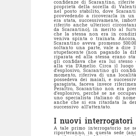
confidenze di Scarantino, riferite
proprietà della sorella di Valent
nel posto stabilito, dove Scaran
provvedendo a ricoverarla in un 
era stata, successivamente, imbott
riferito anche ulteriori circostan
da Scarantino), in merito al furt
che la stessa non era in condizio
veniva spinta o trainata. Ancora,
Scarantino aveva promesso 500.0
soltanto una parte, vale a dire 15
stupefacente (non pagando la diff
riparata ed alla stessa erano sta
gli confidava che era lui stesso
alla via D’Amelio. Circa il luogo
d’esplosivo, Scarantino gli confi
momento, riferiva di una locali
possedeva dei maiali, e successiv
garagista, faceva invece riferime
Peraltro, Scarantino non era pre
d’esplosivo, perché se ne occupa
uno specialista italiano di nome
anche che si era ritardata la de
successivo all’attentato.
I nuovi interrogatori
A tale primo interrogatorio ne se
riporteranno, in questa sede (an