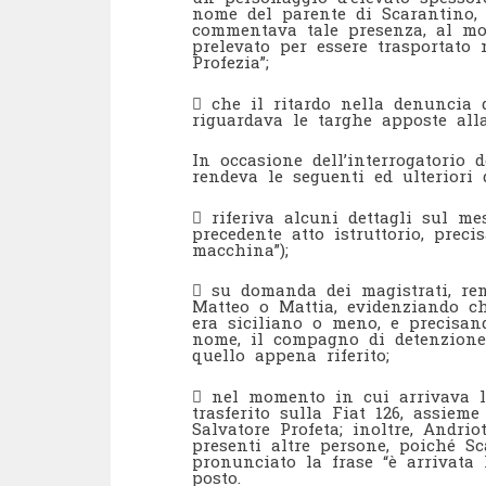
nome del parente di Scarantino, 
commentava tale presenza, al mo
prelevato per essere trasportato n
Profezia”;
 che il ritardo nella denuncia d
riguardava le targhe apposte alla
In occasione dell’interrogatorio 
rendeva le seguenti ed ulteriori 
 riferiva alcuni dettagli sul m
precedente atto istruttorio, prec
macchina”);
 su domanda dei magistrati, ren
Matteo o Mattia, evidenziando ch
era siciliano o meno, e precisan
nome, il compagno di detenzion
quello appena riferito;
 nel momento in cui arrivava l
trasferito sulla Fiat 126, assiem
Salvatore Profeta; inoltre, Andri
presenti altre persone, poiché Sc
pronunciato la frase “è arrivata 
posto.