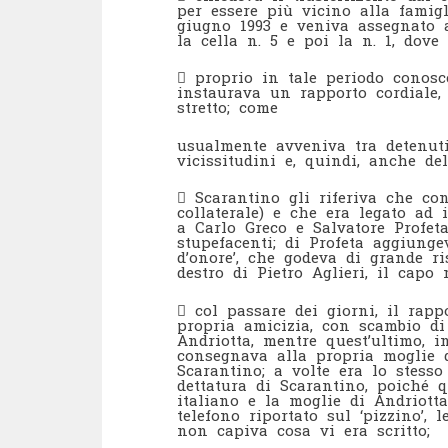
per essere più vicino alla famigl
giugno 1993 e veniva assegnato 
la cella n. 5 e poi la n. 1, dove
 proprio in tale periodo conosc
instaurava un rapporto cordiale,
stretto; come
usualmente avveniva tra detenuti,
vicissitudini e, quindi, anche del
 Scarantino gli riferiva che con
collaterale) e che era legato ad 
a Carlo Greco e Salvatore Profeta
stupefacenti; di Profeta aggiung
d’onore’, che godeva di grande ri
destro di Pietro Aglieri, il capo
 col passare dei giorni, il rap
propria amicizia, con scambio di
Andriotta, mentre quest’ultimo, i
consegnava alla propria moglie d
Scarantino; a volte era lo stess
dettatura di Scarantino, poiché 
italiano e la moglie di Andriot
telefono riportato sul ‘pizzino’, 
non capiva cosa vi era scritto;