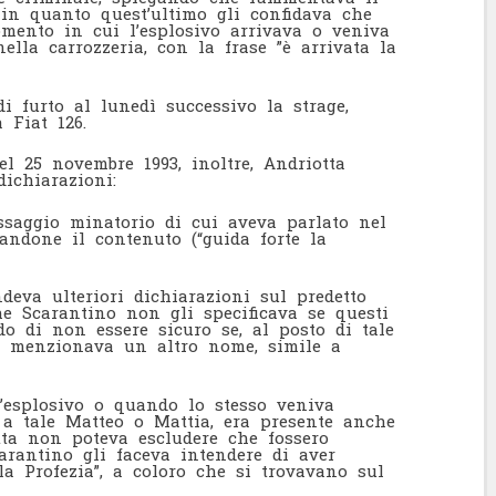
in quanto quest’ultimo gli confidava che
mento in cui l’esplosivo arrivava o veniva
ella carrozzeria, con la frase ”è arrivata la
i furto al lunedì successivo la strage,
 Fiat 126.
del 25 novembre 1993, inoltre, Andriotta
dichiarazioni:
essaggio minatorio di cui aveva parlato nel
isandone il contenuto (“guida forte la
deva ulteriori dichiarazioni sul predetto
e Scarantino non gli specificava se questi
do di non essere sicuro se, al posto di tale
e menzionava un altro nome, simile a
’esplosivo o quando lo stesso veniva
e a tale Matteo o Mattia, era presente anche
otta non poteva escludere che fossero
arantino gli faceva intendere di aver
la Profezia”, a coloro che si trovavano sul