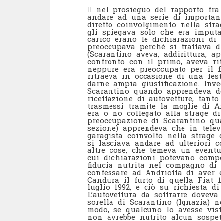
 nel prosieguo del rapporto fra
andare ad una serie di important
diretto coinvolgimento nella stra
gli spiegava solo che era imputa
carico erano le dichiarazioni di
preoccupava perché si trattava d
(Scarantino aveva, addirittura, a
confronto con il primo, aveva rit
neppure era preoccupato per il f
ritraeva in occasione di una fest
darne ampia giustificazione. Inv
Scarantino quando apprendeva del
ricettazione di autovetture, tant
trasmessi tramite la moglie di An
era o no collegato alla strage di
preoccupazione di Scarantino qu
sezione) apprendeva che in telev
garagista coinvolto nella strage 
si lasciava andare ad ulteriori c
altre cose, che temeva un eventu
cui dichiarazioni potevano compor
fiducia nutrita nel compagno di 
confessare ad Andriotta di aver 
Candura il furto di quella Fiat 1
luglio 1992, e ciò su richiesta d
L’autovettura da sottrarre doveva
sorella di Scarantino (Ignazia) n
modo, se qualcuno lo avesse vist
non avrebbe nutrito alcun sospet