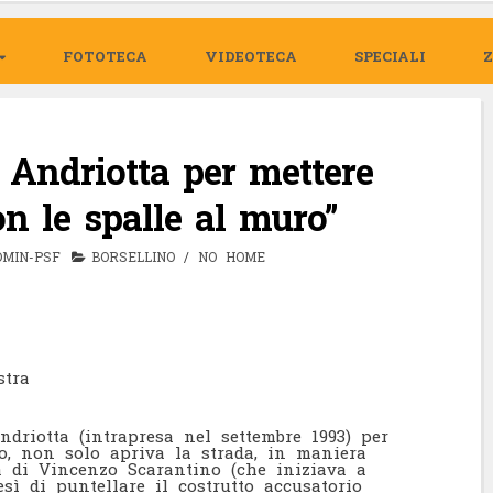
FOTOTECA
VIDEOTECA
SPECIALI
Andriotta per mettere
n le spalle al muro”
DMIN-PSF
BORSELLINO
/
NO HOME
stra
driotta (intrapresa nel settembre 1993) per
o, non solo apriva la strada, in maniera
a di Vincenzo Scarantino (che iniziava a
sì di puntellare il costrutto accusatorio