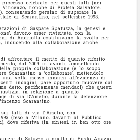
 processo celebrato per questi fatti (nei
o Vincenzo, nonché di Profeta Salvatore,
e), consentendo persino di superare la
ntale di Scarantino, nel settembre 1998.
iarazioni di Gaspare Spatuzza, la genesi e
ione’, devono esser rivisitate, con la
oni di Andriotta costituivano la svolta per
ca, inducendo alla collaborazione anche
di affrontare il merito di quanto riferito
dimento, dal 2009 in avanti, ammettendo
lla propria collaborazione (e lo scopo
ere Scarantino a ‘collaborare’, mettendolo
to una volta messo innanzi all’evidenza di
ecenti indagini, pare opportuno muovere dal
ome detto, pacificamente mendaci) che questi
giustizia, in relazione a quanto
age di via D’Amelio, durante la detenzione
Vincenzo Scarantino.
 sui fatti di via D’Amelio, con
 1993 (reso a Milano, davanti al Pubblico
i), dove riferiva (in sintesi, in ben otto ore
arcere di Saluzzo a quello di Busto Arsizio,