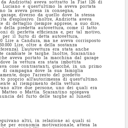
 da Andriotta) aveva sottratto la Fiat 126 di
i Luciano e quest’ultimo la aveva portata
tino la aveva presa in consegna,
garage, diverso da quello dove la stessa
ita d’esplosivo. Inoltre, Andriotta aveva
ze di dettaglio (sempre apprese, a suo dire,
o della predetta autovettura, come il fatto
ni di perfetta efficienza e, per tal motivo,
 per il furto di detta autovettura,
00 Lire a Candura, ma ne aveva corrisposto
0.000 Lire, oltre a della sostanza
erenza). L’autovettura era stata anche
te cambiate le targhe. Inoltre, Scarantino
 che aveva portato la macchina dal garage
 dove la vettura era stata imbottita
dava cose contrastanti, giacché, in un primo
tà di campagna dove la sua famiglia
amente, dopo l’arresto del predetto
nto proprio all’autorimessa di quest’ultimo.
sente al riempimento della vettura
vano altre due persone, uno dei quali era
 Matteo o Mattia. Scarantino spiegava
nuncia del furto delle targhe al lunedì
guivano altri, in relazione ai quali si
che per economia motivazionale, attesa la