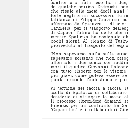
confronto a tratti teso fra i due
da qualche sorriso. Entrambi han
che risale alla metà degli anni ’
forte negli anni successivi. Tut
latitanza di Filippo Graviano, 
affermato da Spatuzza – di aver f
Cannella, per il trasporto dell’e
di Capaci. Tutino ha detto che i
mentre Spatuzza ha sostenuto ch
pochi giorni. Al rientro di Tutin
provveduto al trasporto dell’esplo
“Non sapevamo nulla sulla strag
sapevamo soltanto che non biso
affermato i due senza contraddirs
morì il giudice Giovanni Falcone
con tutto rispetto per le vittim
più gravi, come poteva essere se
punta, quando l’autostrada è part
Al termine del faccia a faccia, T
scelta di Spatuzza di collaborare
desiderio di stringere la mano a
Il processo riprenderà domani, s
Firenze, per un confronto fra S
“Capaci bis” e i collaboratori Gi