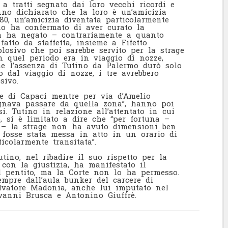
, a tratti segnato dai loro vecchi ricordi e
no dichiarato che la loro è un’amicizia
80, un’amicizia diventata particolarmente
ino ha confermato di aver curato la
ma ha negato – contrariamente a quanto
atto da staffetta, insieme a Fifetto
splosivo che poi sarebbe servito per la strage
n quel periodo era in viaggio di nozze,
e l’assenza di Tutino da Palermo durò solo
o dal viaggio di nozze, i tre avrebbero
sivo.
e di Capaci mentre per via d’Amelio
gnava passare da quella zona”, hanno poi
i. Tutino in relazione all’attentato in cui
, si è limitato a dire che “per fortuna –
e – la strage non ha avuto dimensioni ben
 fosse stata messa in atto in un orario di
icolarmente transitata”.
utino, nel ribadire il suo rispetto per la
 con la giustizia, ha manifestato il
l pentito, ma la Corte non lo ha permesso.
empre dall’aula bunker del carcere di
alvatore Madonia, anche lui imputato nel
ovanni Brusca e Antonino Giuffrè.