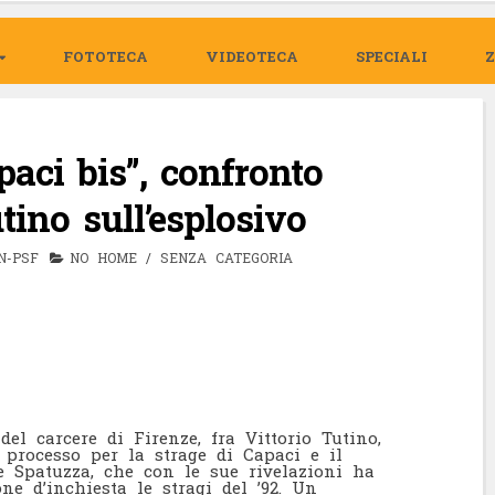
FOTOTECA
VIDEOTECA
SPECIALI
aci bis”, confronto
ino sull’esplosivo
N-PSF
NO HOME
/
SENZA CATEGORIA
del carcere di Firenze, fra Vittorio Tutino,
 processo per la strage di Capaci e il
re Spatuzza, che con le sue rivelazioni ha
e d’inchiesta le stragi del ’92. Un