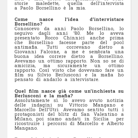
storie
maledette, quella dell’intervista
a
Paolo Borsellino è la mia.
Come nasce l’idea d’intervistare
Borsellino?
Conoscevo da anni Paolo Borsellino, lo
seguivo dagli anni ’80. Me lo aveva
presentato Rocco Chinnici anche prima
che Borsellino facesse parte del pool
antimafia. Tutti correvano dietro a
Giovanni Falcone, a me è sembrata una
buona idea correre dietro a Borsellino.
Avevamo un ottimo rapporto. Non so se di
amicizia, ma sicuramente un ottimo
rapporto. Così visto che dovevamo fare un
film su Silvio Berlusconi e la mafia ho
pensato di andarlo a intervistare.
Quel film nasce già come un’inchiesta su
Berlusconi e la mafia?
Assolutamente sì. Io avevo avuto notizia
delle indagini su Vittorio Mangano e
Marcello Dell’Utri. Avevamo sentito tutti i
protagonisti del blitz di San Valentino a
Milano, poi siamo andati in Sicilia per
ricostruire i percorsi di Marcello e Alberto
Mangano.