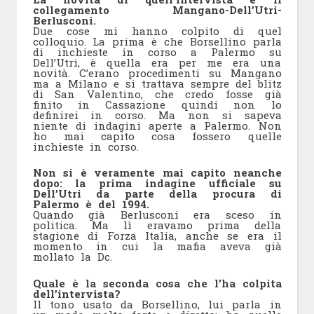
collegamento Mangano-Dell’Utri-
Berlusconi.
Due cose mi hanno colpito di quel
colloquio. La prima è che Borsellino parla
di inchieste in corso a Palermo su
Dell’Utri, è quella era per me era una
novità. C’erano procedimenti su Mangano
ma a Milano e si trattava sempre del blitz
di San Valentino, che credo fosse già
finito in Cassazione quindi non lo
definirei in corso. Ma non si sapeva
niente di indagini aperte a Palermo. Non
ho mai capito cosa fossero quelle
inchieste in corso.
Non si è veramente mai capito neanche
dopo: la prima indagine ufficiale su
Dell’Utri da parte della procura di
Palermo è del 1994.
Quando già Berlusconi era sceso in
politica. Ma lì eravamo prima della
stagione di Forza Italia, anche se era il
momento in cui la mafia aveva già
mollato la Dc.
Quale è la seconda cosa che l’ha colpita
dell’intervista?
Il tono usato da Borsellino, lui parla in