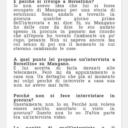
E perché si rivolge a Borsellino?
Io non avevo idea che lui si fosse
occupato di Mangano per una storia di
estorsioni. Sono andato a trovarlo in
procura qualche giorno prima
dell’intervista e mi dice: Sì, su Mangano
ho delle cose da dire. Io ero andato
spesso in procura in passato ma ricordo
che all’epoca ho trovato l’ambiente un po’
cupo, pesante. Non si sapeva ancora ma
col senno di poi era il momento in cui
stavano cambiando le cose.
A quel punto lei propone un’intervista a
Borsellino su Mangano.
E lui accetta di farla davanti alle
telecamere. Però mi dà appuntamento a
casa sua. Un dettaglio che già al momento
mi colpì perché di interviste a casa sua
non ne avevo mai fatte.
Perché non si fece intervistare in
procura?
Onestamente, non lo so. Perché non voleva
essere sentito, ascoltato o visto in
procura? Questo non lo so. D’altra parte
era un’intervista video.
La novità di quell’intervista è il