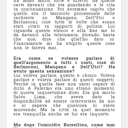
un modo molto forte e diretto: ha quelle
carte davanti che sta guardando e le cita
in continuazione. Poi avremmo capito che
quello era il fascicolo processuale delle
inchieste su Mangano, Dell’Utri e
Berlusconi, cioè tutte le volte che erano
stati citati in rapporti di polizia. Lui
riguarda questo elenco e alla fine me lo
dà davanti alla telecamera, dicendo: basta
che non dice che gliel’ho dato io.
Francamente mi ha stupito: queste cose
non le faceva mai.
Era come se volesse parlare di
quell’argomento a tutti i costi, cioè di
Berlusconi, Mangano e Dell’Utri? Ha
avuto questa sensazione?
Lui voleva parlare, questo è chiaro. Voleva
parlare e voleva parlare di questi soggetti.
Perché in quella fase non sarei capace di
dirlo. A Palermo era uno strano momento:
di quieta inquietudine direi. Era già morto
Salvo Lima, che aveva dato la
disponibilità ad essere intervistato da noi
e si sapeva che qualcosa si stava
muovendo. Ma la città in quel momento
era tranquilla anche se lui era inquieto.
Ma dopo l’omicidio Borsellino, come mai