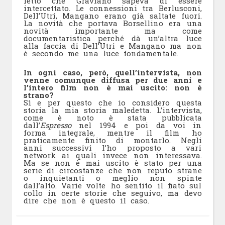
letto che Graviano sapeva di essere
intercettato. Le connessioni tra Berlusconi,
Dell’Utri, Mangano erano già saltate fuori.
La novità che portava Borsellino era una
novità importante ma come
documentaristica perché dà un’altra luce
alla faccia di Dell’Utri e Mangano ma non
è secondo me una luce fondamentale.
In ogni caso, però, quell’intervista, non
venne comunque diffusa per due anni e
l’intero film non è mai uscito: non è
strano?
Sì e per questo che io considero questa
storia la mia storia maledetta. L’intervista,
come è noto è stata pubblicata
dall’
Espresso
nel 1994 e poi da voi in
forma integrale, mentre il film ho
praticamente finito di montarlo. Negli
anni successivi l’ho proposto a vari
network ai quali invece non interessava.
Ma se non è mai uscito è stato per una
serie di circostanze che non reputo strane
o inquietanti o meglio non spinte
dall’alto. Varie volte ho sentito il fiato sul
collo in certe storie che seguivo, ma devo
dire che non è questo il caso.