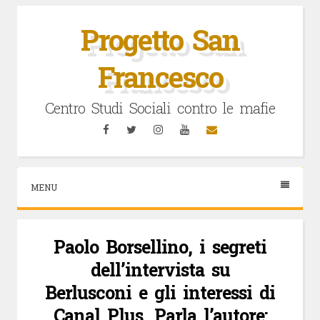
Vai
al
Progetto San
contenuto
Francesco
Centro Studi Sociali contro le mafie
Facebook
Twitter
Instagram
YouTube
Email
MENU
Paolo Borsellino, i segreti
dell’intervista su
Berlusconi e gli interessi di
Canal Plus. Parla l’autore: