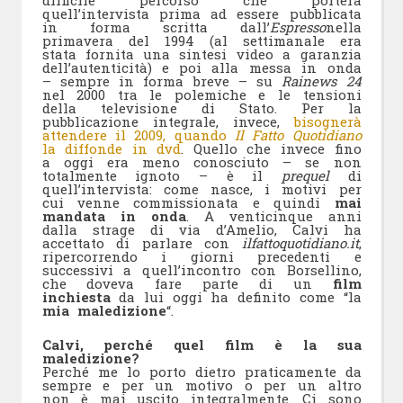
difficile percorso che porterà
quell’intervista prima ad essere pubblicata
in forma scritta dall’
Espresso
nella
primavera del 1994 (al settimanale era
stata fornita una sintesi video a garanzia
dell’autenticità) e poi alla messa in onda
– sempre in forma breve – su
Rainews 24
nel 2000 tra le polemiche e le tensioni
della televisione di Stato. Per la
pubblicazione integrale, invece,
bisognerà
attendere il 2009, quando
Il Fatto Quotidiano
la diffonde in dvd
. Quello che invece fino
a oggi era meno conosciuto – se non
totalmente ignoto – è il
prequel
di
quell’intervista: come nasce, i motivi per
cui venne commissionata e quindi
mai
mandata in onda
. A venticinque anni
dalla strage di via d’Amelio, Calvi ha
accettato di parlare con
ilfattoquotidiano.it
,
ripercorrendo i giorni precedenti e
successivi a quell’incontro con Borsellino,
che doveva fare parte di un
film
inchiesta
da lui oggi ha definito come “la
mia maledizione
“.
Calvi, perché quel film è la sua
maledizione?
Perché me lo porto dietro praticamente da
sempre e per un motivo o per un altro
non è mai uscito integralmente. Ci sono