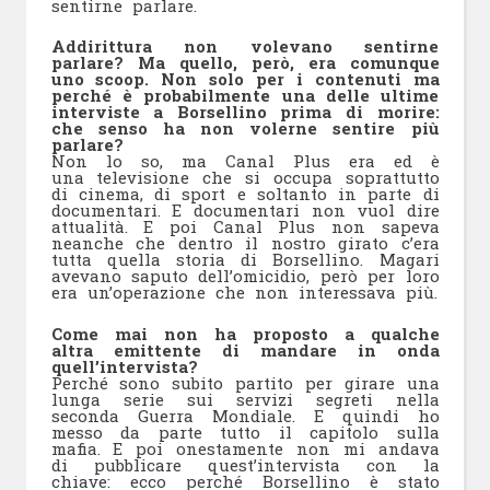
sentirne parlare.
Addirittura non volevano sentirne
parlare? Ma quello, però, era comunque
uno scoop. Non solo per i contenuti ma
perché è probabilmente una delle ultime
interviste a Borsellino prima di morire:
che senso ha non volerne sentire più
parlare?
Non lo so, ma Canal Plus era ed è
una televisione che si occupa soprattutto
di cinema, di sport e soltanto in parte di
documentari. E documentari non vuol dire
attualità. E poi Canal Plus non sapeva
neanche che dentro il nostro girato c’era
tutta quella storia di Borsellino. Magari
avevano saputo dell’omicidio, però per loro
era un’operazione che non interessava più.
Come mai non ha proposto a qualche
altra emittente di mandare in onda
quell’intervista?
Perché sono subito partito per girare una
lunga serie sui servizi segreti nella
seconda Guerra Mondiale. E quindi ho
messo da parte tutto il capitolo sulla
mafia. E poi onestamente non mi andava
di pubblicare quest’intervista con la
chiave: ecco perché Borsellino è stato