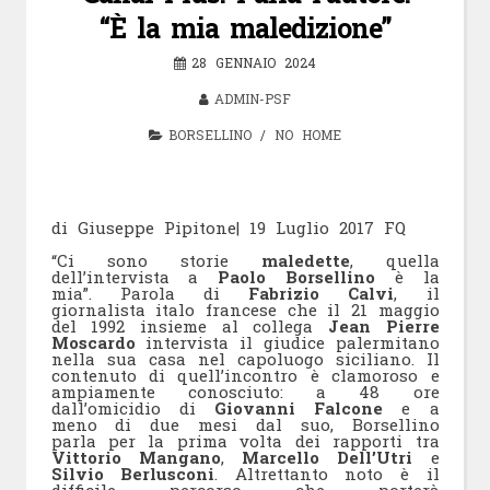
“È la mia maledizione”
28 GENNAIO 2024
ADMIN-PSF
BORSELLINO
/
NO HOME
di Giuseppe Pipitone
| 19 Luglio 2017 FQ
“Ci sono storie
maledette
, quella
dell’intervista a
Paolo Borsellino
è la
mia”. Parola di
Fabrizio Calvi
, il
giornalista italo francese che il 21 maggio
del 1992 insieme al collega
Jean Pierre
Moscardo
intervista il giudice palermitano
nella sua casa nel capoluogo siciliano. Il
contenuto di quell’incontro è clamoroso e
ampiamente conosciuto: a 48 ore
dall’omicidio di
Giovanni Falcone
e a
meno di due mesi dal suo, Borsellino
parla per la prima volta dei rapporti tra
Vittorio Mangano
,
Marcello Dell’Utri
e
Silvio Berlusconi
. Altrettanto noto è il