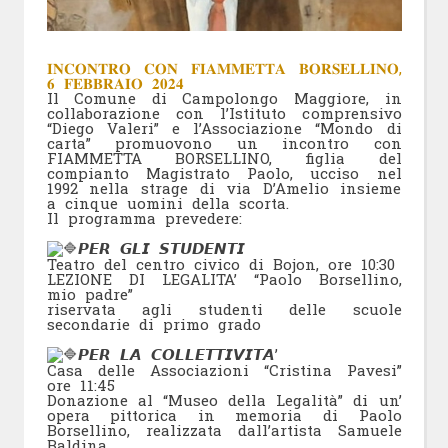
𝐈𝐍𝐂𝐎𝐍𝐓𝐑𝐎 𝐂𝐎𝐍 𝐅𝐈𝐀𝐌𝐌𝐄𝐓𝐓𝐀 𝐁𝐎𝐑𝐒𝐄𝐋𝐋𝐈𝐍𝐎,
𝟔 𝐅𝐄𝐁𝐁𝐑𝐀𝐈𝐎 𝟐𝟎𝟐𝟒
Il Comune di Campolongo Maggiore, in
collaborazione con l’Istituto comprensivo
“Diego Valeri” e l’Associazione “Mondo di
carta” promuovono un incontro con
FIAMMETTA BORSELLINO, figlia del
compianto Magistrato Paolo, ucciso nel
1992 nella strage di via D’Amelio insieme
a cinque uomini della scorta.
Il programma prevedere:
𝙋𝙀𝙍 𝙂𝙇𝙄 𝙎𝙏𝙐𝘿𝙀𝙉𝙏𝙄
Teatro del centro civico di Bojon, ore 10:30
LEZIONE DI LEGALITA’ “Paolo Borsellino,
mio padre”
riservata agli studenti delle scuole
secondarie di primo grado
𝙋𝙀𝙍 𝙇𝘼 𝘾𝙊𝙇𝙇𝙀𝙏𝙏𝙄𝙑𝙄𝙏𝘼’
Casa delle Associazioni “Cristina Pavesi”
ore 11:45
Donazione al “Museo della Legalità” di un’
opera pittorica in memoria di Paolo
Borsellino, realizzata dall’artista Samuele
Baldina.