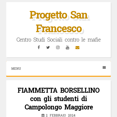
Vai
al
Progetto San
contenuto
Francesco
Centro Studi Sociali contro le mafie
Facebook
Twitter
Instagram
YouTube
Email
MENU
FIAMMETTA BORSELLINO
con gli studenti di
Campolongo Maggiore
2 FEBBRAIO 2024