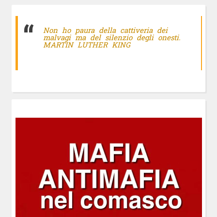
Non ho paura della cattiveria dei
malvagi ma del silenzio degli onesti.
MARTIN LUTHER KING