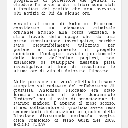
chiedere l’intervento dei militari sono stati
i familiari del pentito che non avevano
più notizie di lui da alcune ore.
Accanto al corpo di Antonino Filocamo,
considerato un elemento criminale
orbitante attorno alla cosca Serraino, è
stato trovato dello spago che, da una
prima ricostruzione investigativa, sarebbe
stato presumibilmente utilizzato per
portare a compimento il progetto
suicidario. L’indagine, avviata prontamente
dalle forze dell’ordine pugliesi, non
tralascerà di sviluppare nessuna pista
investigativa al fine di ricostruire le
ultime ore di vita di Antonino Filocamo.
Nelle prossime ore verrà effettuato l’esame
autoptico sul cadavere del collaboratore di
giustizia. Antonino Filocamo era stato
fermato durante il blitz denominato
“Pedigree” per il reato di associazione di
stampo mafioso. E appena il mese scorso,
il neo collaboratore di giustizia aveva reso
sconcertanti dichiarazioni ai giudici della
Direzione distrettuale antimafia reggina
circa l’omicidio di Nino Gullì nel 2008.
REGGIO TODAY