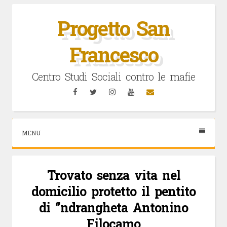
Vai
al
Progetto San
contenuto
Francesco
Centro Studi Sociali contro le mafie
Facebook
Twitter
Instagram
YouTube
Email
MENU
Trovato senza vita nel
domicilio protetto il pentito
di ‘’ndrangheta Antonino
Filocamo