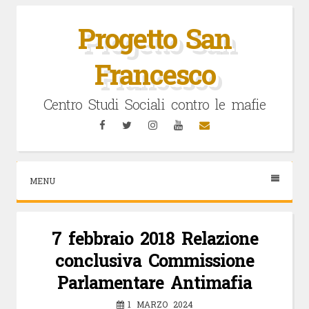
Vai
al
Progetto San
contenuto
Francesco
Centro Studi Sociali contro le mafie
Facebook
Twitter
Instagram
YouTube
Email
MENU
7 febbraio 2018 Relazione
conclusiva Commissione
Parlamentare Antimafia
1 MARZO 2024