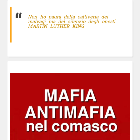
Non ho paura della cattiveria dei
malvagi ma del silenzio degli onesti.
MARTIN LUTHER KING