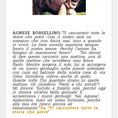
AGNESE BORSELLINO:
“Ti racconterò tutte le
storie che potrò. Così il nostro sarà un
romanzo che non finirà mai, sino a quando
io vivrò. La lieta novella manterrà sempre
fresco il nostro amore. Perché l’amore ha
bisogno di mantenersi fresco”. “Ho deciso
di fare questo racconto una mattina, una di
quelle mattine che avrebbero reso felice
Paolo. Mentre sorgeva il sole, lui si accorgeva
di un nuovo germoglio nelle piante sistemate
con cura sul balcone della nostra casa di via
Cilea. Sorrideva, rideva anche di gusto.
Quante volte l’ho guardato strano in quelle
mattine. Gli chiedevo: ‘Paolo a chi sorridi’?
Mi diceva: ‘Sorrido a fratello sole, perché oggi
ci donerà un’altra bella giornata’ E
accarezzava i nuovi germogli: ‘Sai, Agnese’,
sussurrava, ‘sono un uomo fortunato, perché
alla mia età riesco ancora ad
emozionarmi’.
”
Da “Ti racconterò tutte le
storie che potrò”