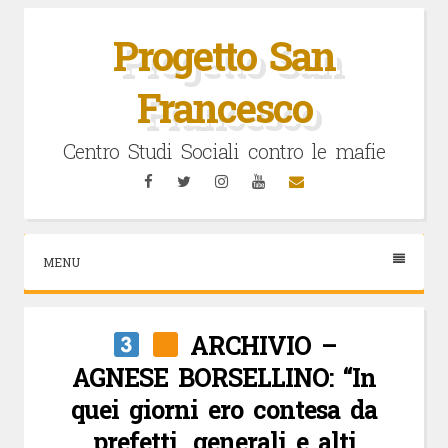
Vai
al
Progetto San
contenuto
Francesco
Centro Studi Sociali contro le mafie
Facebook
Twitter
Instagram
YouTube
Email
MENU
ARCHIVIO –
AGNESE BORSELLINO: “In
quei giorni ero contesa da
prefetti, generali e alti