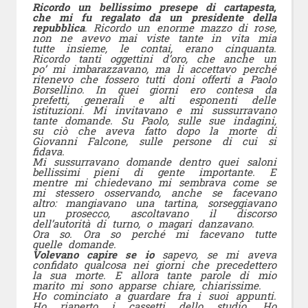
Ricordo un bellissimo presepe di cartapesta,
che mi fu regalato da un presidente della
repubblica
. Ricordo un enorme mazzo di rose,
non ne avevo mai viste tante in vita mia
tutte insieme, le contai, erano cinquanta.
Ricordo tanti oggettini d’oro, che anche un
po’ mi imbarazzavano, ma li accettavo perché
ritenevo che fossero tutti doni offerti a Paolo
Borsellino. In quei giorni ero contesa da
prefetti, generali e alti esponenti delle
istituzioni. Mi invitavano e mi sussurravano
tante domande. Su Paolo, sulle sue indagini,
su ciò che aveva fatto dopo la morte di
Giovanni Falcone, sulle persone di cui si
fidava.
Mi sussurravano domande dentro quei saloni
bellissimi pieni di gente importante. E
mentre mi chiedevano mi sembrava come se
mi stessero osservando, anche se facevano
altro: mangiavano una tartina, sorseggiavano
un prosecco, ascoltavano il discorso
dell’autorità di turno, o magari danzavano.
Ora so. Ora so perché mi facevano tutte
quelle domande.
Volevano capire se io
sapevo, se mi aveva
confidato qualcosa nei giorni che precedettero
la sua morte. E allora tante parole di mio
marito mi sono apparse chiare, chiarissime.
Ho cominciato a guardare fra i suoi appunti.
Ho riaperto i cassetti dello studio. Ho