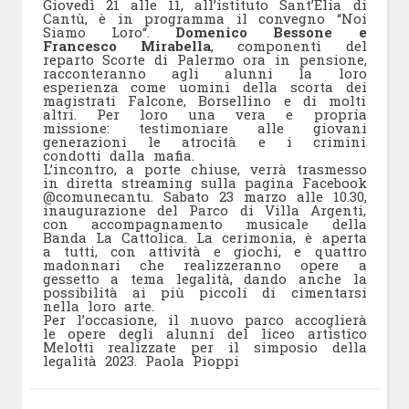
Giovedì 21 alle 11, all’istituto Sant’Elia di
Cantù, è in programma il convegno “Noi
Siamo Loro“.
Domenico Bessone e
Francesco Mirabella
, componenti del
reparto Scorte di Palermo ora in pensione,
racconteranno agli alunni la loro
esperienza come uomini della scorta dei
magistrati Falcone, Borsellino e di molti
altri. Per loro una vera e propria
missione: testimoniare alle giovani
generazioni le atrocità e i crimini
condotti dalla mafia.
L’incontro, a porte chiuse, verrà trasmesso
in diretta streaming sulla pagina Facebook
@comunecantu. Sabato 23 marzo alle 10.30,
inaugurazione del Parco di Villa Argenti,
con accompagnamento musicale della
Banda La Cattolica. La cerimonia, è aperta
a tutti, con attività e giochi, e quattro
madonnari che realizzeranno opere a
gessetto a tema legalità, dando anche la
possibilità ai più piccoli di cimentarsi
nella loro arte.
Per l’occasione, il nuovo parco accoglierà
le opere degli alunni del liceo artistico
Melotti realizzate per il simposio della
legalità 2023. Paola Pioppi