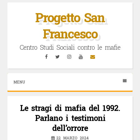
Vai
al
Progetto San
contenuto
Francesco
Centro Studi Sociali contro le mafie
Facebook
Twitter
Instagram
YouTube
Email
MENU
Le stragi di mafia del 1992.
Parlano i testimoni
dell’orrore
22 MARZO 2024