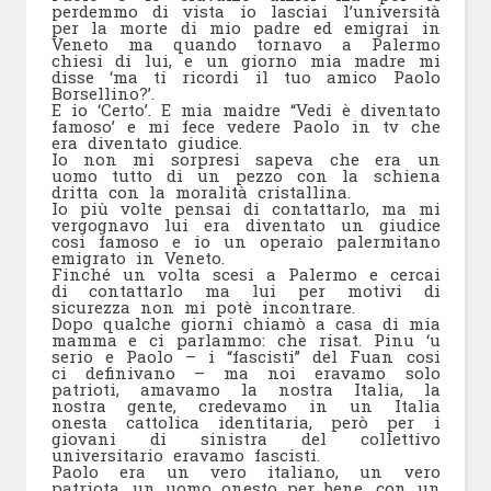
perdemmo di vista io lasciai l’università
per la morte di mio padre ed emigrai in
Veneto ma quando tornavo a Palermo
chiesi di lui, e un giorno mia madre mi
disse ‘ma ti ricordi il tuo amico Paolo
Borsellino?’.
E io ‘Certo’. E mia maidre “Vedi è diventato
famoso’ e mi fece vedere Paolo in tv che
era diventato giudice.
Io non mi sorpresi sapeva che era un
uomo tutto di un pezzo con la schiena
dritta con la moralità cristallina.
Io più volte pensai di contattarlo, ma mi
vergognavo lui era diventato un giudice
cosi famoso e io un operaio palermitano
emigrato in Veneto.
Finché un volta scesi a Palermo e cercai
di contattarlo ma lui per motivi di
sicurezza non mi potè incontrare.
Dopo qualche giorni chiamò a casa di mia
mamma e ci parlammo: che risat. Pinu ‘u
serio e Paolo – i “fascisti” del Fuan cosi
ci definivano – ma noi eravamo solo
patrioti, amavamo la nostra Italia, la
nostra gente, credevamo in un Italia
onesta cattolica identitaria, però per i
giovani di sinistra del collettivo
universitario eravamo fascisti.
Paolo era un vero italiano, un vero
patriota, un uomo onesto per bene, con un