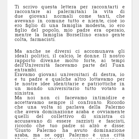
Ti scrivo questa lettera per raccontarti e
raccontare ai palermitani la vita di
due giovani normali come tanti, che
avevano in comune tutto e niente, cioè io
ero figlio di una famiglia modesta, io ero
figlio del popolo, mio padre era operaio,
mentre la famiglia Borsellino erano gente
colta, farmacisti.
Ma anche se diversi ci accomunava gli
ideali politici, il calcio, le donne. Il nostro
rapporto divenne molto forte, ai tempi
dell’Università facevamo parte del Fuan
entrambi.
Eravamo giovani universitari di destra, io
e tu padre e qualche altro lottavamo per
le nostre idee identitarie e patriottiche in
un mondo universitario tutto votato a
sinistra.
Ma noi non ci facevamo intimidire e
accettavamo sempre il confronto. Ricordo
che una volta si parlava della Palermo
che aveva dominazione araba e ovviamente
quelli del collettivo di sinistra ci
accusavano di essere razzisti e fascisti,
ricordo che tuo padre si alzò e disse:
‘Giusto Palermo ha avuto dominazione
araba, ma se oggi Palermo è una città