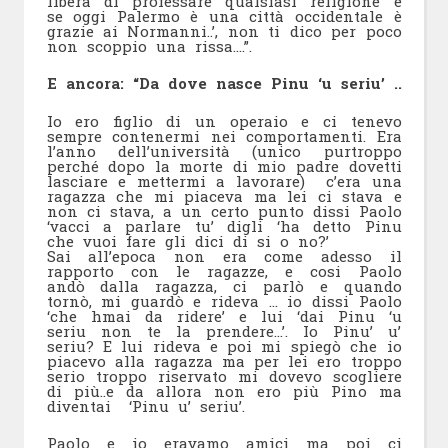
libera di professare qualsiasi religione e
se oggi Palermo è una città occidentale è
grazie ai Normanni..’, non ti dico per poco
non scoppio una rissa….”.
E ancora: “Da dove nasce Pinu ‘u seriu’ ..
Io ero figlio di un operaio e ci tenevo
sempre contenermi nei comportamenti. Era
l’anno dell’università (unico purtroppo
perché dopo la morte di mio padre dovetti
lasciare e mettermi a lavorare) c’era una
ragazza che mi piaceva ma lei ci stava e
non ci stava, a un certo punto dissi Paolo
‘vacci a parlare tu’ digli ‘ha detto Pinu
che vuoi fare gli dici di si o no?’
Sai all’epoca non era come adesso il
rapporto con le ragazze, e cosi Paolo
andò dalla ragazza, ci parlò e quando
tornò, mi guardò e rideva … io dissi Paolo
‘che hmai da ridere’ e lui ‘dai Pinu ‘u
seriu non te la prendere…’. Io Pinu’ u’
seriu? E lui rideva e poi mi spiegò che io
piacevo alla ragazza ma per lei ero troppo
serio troppo riservato mi dovevo scogliere
di più..e da allora non ero più Pino ma
diventai ‘Pinu u’ seriu’.
Paolo e io eravamo amici ma poi ci