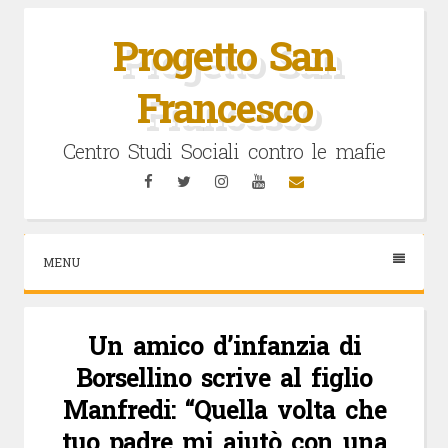
Vai
al
Progetto San
contenuto
Francesco
Centro Studi Sociali contro le mafie
Facebook
Twitter
Instagram
YouTube
Email
MENU
Un amico d’infanzia di
Borsellino scrive al figlio
Manfredi: “Quella volta che
tuo padre mi aiutò con una