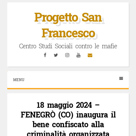
Vai
al
Progetto San
contenuto
Francesco
Centro Studi Sociali contro le mafie
Facebook
Twitter
Instagram
YouTube
Email
MENU
18 maggio 2024 –
FENEGRÒ (CO) inaugura il
bene confiscato alla
criminalità organizzata