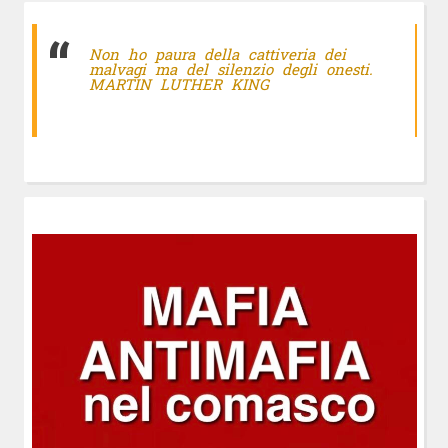
Non ho paura della cattiveria dei
malvagi ma del silenzio degli onesti.
MARTIN LUTHER KING