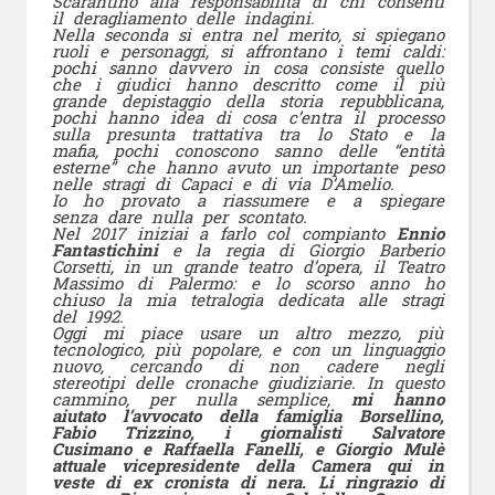
Scarantino alla responsabilità di chi consentì
il deragliamento delle indagini.
Nella seconda si entra nel merito, si spiegano
ruoli e personaggi, si affrontano i temi caldi:
pochi sanno davvero in cosa consiste quello
che i giudici hanno descritto come il più
grande depistaggio della storia repubblicana,
pochi hanno idea di cosa c’entra il processo
sulla presunta trattativa tra lo Stato e la
mafia, pochi conoscono sanno delle “entità
esterne” che hanno avuto un importante peso
nelle stragi di Capaci e di via D’Amelio.
Io ho provato a riassumere e a spiegare
senza dare nulla per scontato.
Nel 2017 iniziai a farlo col compianto
Ennio
Fantastichini
e la regia di Giorgio Barberio
Corsetti, in un grande teatro d’opera, il Teatro
Massimo di Palermo: e lo scorso anno ho
chiuso la mia tetralogia dedicata alle stragi
del 1992.
Oggi mi piace usare un altro mezzo, più
tecnologico, più popolare, e con un linguaggio
nuovo, cercando di non cadere negli
stereotipi delle cronache giudiziarie. In questo
cammino, per nulla semplice,
mi hanno
aiutato l’avvocato della famiglia Borsellino,
Fabio Trizzino, i giornalisti Salvatore
Cusimano e Raffaella Fanelli, e Giorgio Mulè
attuale vicepresidente della Camera qui in
veste di ex cronista di nera. Li ringrazio di