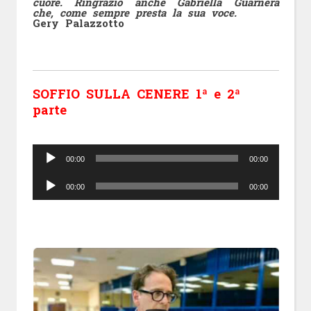
cuore. Ringrazio anche Gabriella Guarnera
che, come sempre presta la sua voce.
Gery Palazzotto
SOFFIO SULLA CENERE 1ª e 2ª
parte
Audio
Player
00:00
00:00
Audio
Player
00:00
00:00