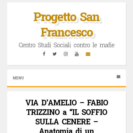
Vai
al
Progetto San
contenuto
Francesco
Centro Studi Sociali contro le mafie
Facebook
Twitter
Instagram
YouTube
Email
MENU
VIA D’AMELIO – FABIO
TRIZZINO a “IL SOFFIO
SULLA CENERE –
Anatomia di un