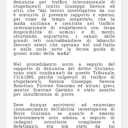
denunzia per traffico internazionale di
stupefacenti contro Giuseppe Savoca ed
altri, che “dal lavoro investigativo da cui
è scaturito il presente rapporto è emerso,
per come da tempo sospettato, che la
mafia siciliana è rientrata nel traffico
internazionale di stupefacenti con larga
disponibilità di uomini e di mezzi,
sfruttando, soprattutto, i canali delle
grandi reti contrabbandiere di tabacchi
lavorati esteri che operano nel sud-Italia
e nelle isole sotto la ferrea guida di
grossi nomi della mafia”.
Nel procedimento sorto a seguito del
rapporto di denunzia del dottor Giuliano,
sono stati condannati da questo Tribunale,
1’11.6.1985, perché colpevoli di traffico di
stupefacenti, Savoca Giuseppe, Savoca
Rosolino, Pirrone Giacomo ed alcuni greci,
mentre Scavone Gaetano è stato assolto
per insufficienza di prove.
Deve dunque ascriversi ad ennesimo
riconoscimento dell’abilità investigativa di
Boris Giuliano, se quanto è emerso
faticosamente solo adesso, a seguito di
indagini istruttorie complesse e
defatiganti, era già stato da lui