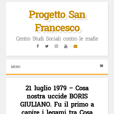
Vai
al
Progetto San
contenuto
Francesco
Centro Studi Sociali contro le mafie
Facebook
Twitter
Instagram
YouTube
Email
MENU
21 luglio 1979 – Cosa
nostra uccide BORIS
GIULIANO. Fu il primo a
capire i legami tra Cosa