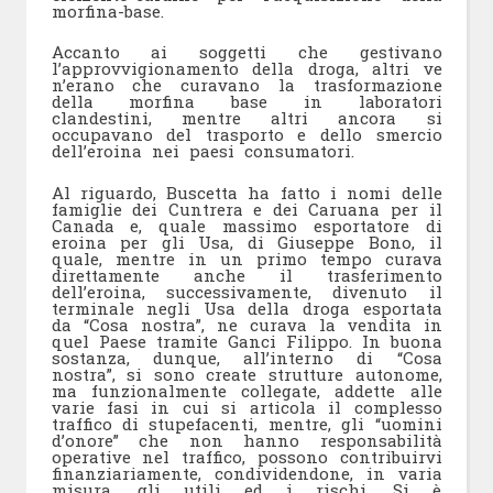
morfina-base.
Accanto ai soggetti che gestivano
l’approvvigionamento della droga, altri ve
n’erano che curavano la trasformazione
della morfina base in laboratori
clandestini, mentre altri ancora si
occupavano del trasporto e dello smercio
dell’eroina nei paesi consumatori.
Al riguardo, Buscetta ha fatto i nomi delle
famiglie dei Cuntrera e dei Caruana per il
Canada e, quale massimo esportatore di
eroina per gli Usa, di Giuseppe Bono, il
quale, mentre in un primo tempo curava
direttamente anche il trasferimento
dell’eroina, successivamente, divenuto il
terminale negli Usa della droga esportata
da “Cosa nostra”, ne curava la vendita in
quel Paese tramite Ganci Filippo. In buona
sostanza, dunque, all’interno di “Cosa
nostra”, si sono create strutture autonome,
ma funzionalmente collegate, addette alle
varie fasi in cui si articola il complesso
traffico di stupefacenti, mentre, gli “uomini
d’onore” che non hanno responsabilità
operative nel traffico, possono contribuirvi
finanziariamente, condividendone, in varia
misura, gli utili ed i rischi. Si è