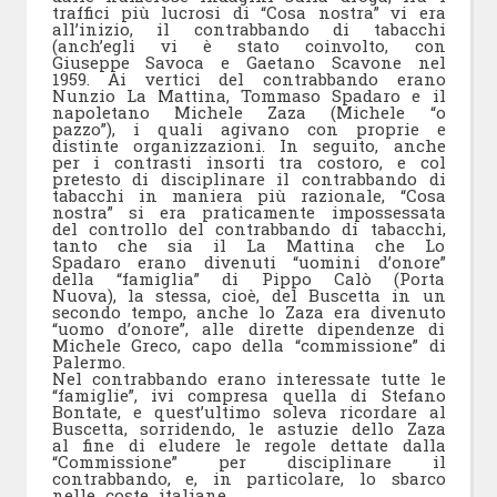
traffici più lucrosi di “Cosa nostra” vi era
all’inizio, il contrabbando di tabacchi
(anch’egli vi è stato coinvolto, con
Giuseppe Savoca e Gaetano Scavone nel
1959. Ai vertici del contrabbando erano
Nunzio La Mattina, Tommaso Spadaro e il
napoletano Michele Zaza (Michele “o
pazzo”), i quali agivano con proprie e
distinte organizzazioni. In seguito, anche
per i contrasti insorti tra costoro, e col
pretesto di disciplinare il contrabbando di
tabacchi in maniera più razionale, “Cosa
nostra” si era praticamente impossessata
del controllo del contrabbando di tabacchi,
tanto che sia il La Mattina che Lo
Spadaro erano divenuti “uomini d’onore”
della “famiglia” di Pippo Calò (Porta
Nuova), la stessa, cioè, del Buscetta in un
secondo tempo, anche lo Zaza era divenuto
“uomo d’onore”, alle dirette dipendenze di
Michele Greco, capo della “commissione” di
Palermo.
Nel contrabbando erano interessate tutte le
“famiglie”, ivi compresa quella di Stefano
Bontate, e quest’ultimo soleva ricordare al
Buscetta, sorridendo, le astuzie dello Zaza
al fine di eludere le regole dettate dalla
“Commissione” per disciplinare il
contrabbando, e, in particolare, lo sbarco
nelle coste italiane.