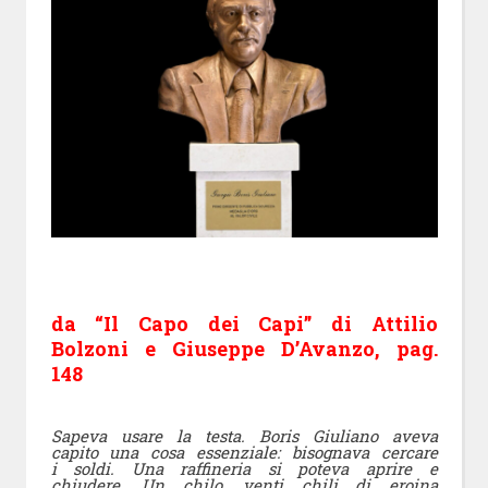
da “Il Capo dei Capi” di Attilio
Bolzoni e Giuseppe D’Avanzo, pag.
148
Sapeva usare la testa. Boris Giuliano aveva
capito una cosa essenziale: bisognava cercare
i soldi. Una raffineria si poteva aprire e
chiudere. Un chilo, venti chili di eroina