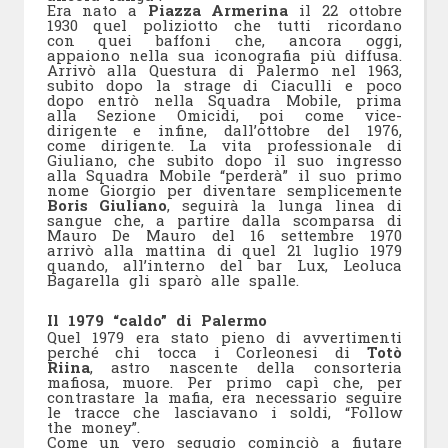
Era nato a
Piazza Armerina
il 22 ottobre
1930 quel poliziotto che tutti ricordano
con quei baffoni che, ancora oggi,
appaiono nella sua iconografia più diffusa.
Arrivò alla Questura di Palermo nel 1963,
subito dopo la strage di Ciaculli e poco
dopo entrò nella Squadra Mobile, prima
alla Sezione Omicidi, poi come vice-
dirigente e infine, dall’ottobre del 1976,
come dirigente. La vita professionale di
Giuliano, che subito dopo il suo ingresso
alla Squadra Mobile “perderà” il suo primo
nome Giorgio per diventare semplicemente
Boris Giuliano
, seguirà la lunga linea di
sangue che, a partire dalla scomparsa di
Mauro De Mauro del 16 settembre 1970
arrivò alla mattina di quel 21 luglio 1979
quando, all’interno del bar Lux, Leoluca
Bagarella gli sparò alle spalle.
Il 1979 “caldo” di Palermo
Quel 1979 era stato pieno di avvertimenti
perché chi tocca i Corleonesi di
Totò
Riina
, astro nascente della consorteria
mafiosa, muore. Per primo capì che, per
contrastare la mafia, era necessario seguire
le tracce che lasciavano i soldi, “Follow
the money”.
Come un vero segugio cominciò a fiutare