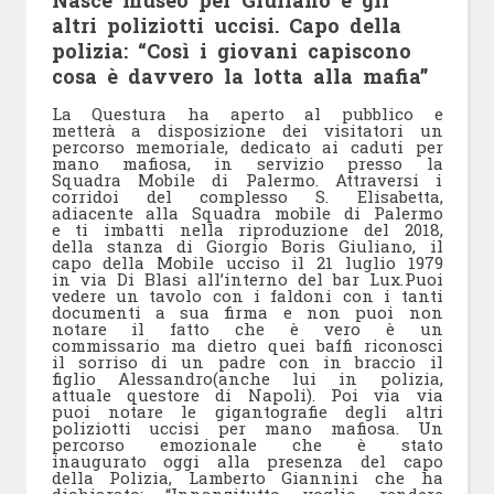
Nasce museo per Giuliano e gli
altri poliziotti uccisi. Capo della
polizia: “Così i giovani capiscono
cosa è davvero la lotta alla mafia”
La Questura ha aperto al pubblico e
metterà a disposizione dei visitatori un
percorso memoriale, dedicato ai caduti per
mano mafiosa, in servizio presso la
Squadra Mobile di Palermo. Attraversi i
corridoi del complesso S. Elisabetta,
adiacente alla Squadra mobile di Palermo
e ti imbatti nella riproduzione del 2018,
della stanza di Giorgio Boris Giuliano, il
capo della Mobile ucciso il 21 luglio 1979
in via Di Blasi all’interno del bar Lux.
Puoi
vedere un tavolo con i faldoni con i tanti
documenti a sua firma e non puoi non
notare il fatto che è vero è un
commissario ma dietro quei baffi riconosci
il sorriso di un padre con in braccio il
figlio Alessandro(anche lui in polizia,
attuale questore di Napoli).
Poi via via
puoi notare le gigantografie degli altri
poliziotti uccisi per mano mafiosa. Un
percorso emozionale che è stato
inaugurato oggi alla presenza del capo
della Polizia, Lamberto Giannini che ha