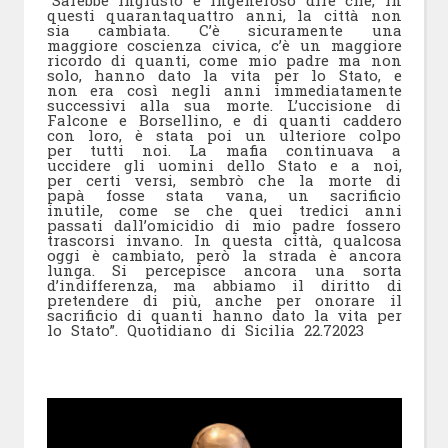
questi quarantaquattro anni, la città non
sia cambiata. C’è sicuramente una
maggiore coscienza civica, c’è un maggiore
ricordo di quanti, come mio padre ma non
solo, hanno dato la vita per lo Stato, e
non era così negli anni immediatamente
successivi alla sua morte. L’uccisione di
Falcone e Borsellino, e di quanti caddero
con loro, è stata poi un ulteriore colpo
per tutti noi. La mafia continuava a
uccidere gli uomini dello Stato e a noi,
per certi versi, sembrò che la morte di
papà fosse stata vana, un sacrificio
inutile, come se che quei tredici anni
passati dall’omicidio di mio padre fossero
trascorsi invano. In questa città, qualcosa
oggi è cambiato, però la strada è ancora
lunga. Si percepisce ancora una sorta
d’indifferenza, ma abbiamo il diritto di
pretendere di più, anche per onorare il
sacrificio di quanti hanno dato la vita per
lo Stato”. Quotidiano di Sicilia 22.72023