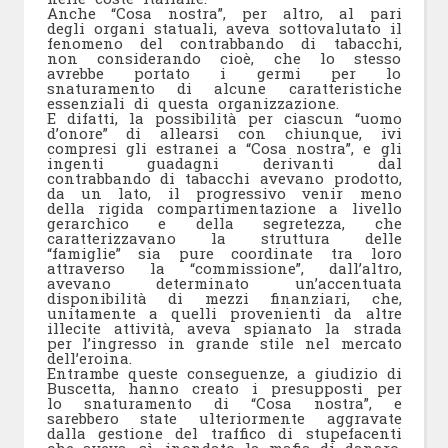
Anche “Cosa nostra”, per altro, al pari
degli organi statuali, aveva sottovalutato il
fenomeno del contrabbando di tabacchi,
non considerando cioè, che lo stesso
avrebbe portato i germi per lo
snaturamento di alcune caratteristiche
essenziali di questa organizzazione.
E difatti, la possibilità per ciascun “uomo
d’onore” di allearsi con chiunque, ivi
compresi gli estranei a “Cosa nostra”, e gli
ingenti guadagni derivanti dal
contrabbando di tabacchi avevano prodotto,
da un lato, il progressivo venir meno
della rigida compartimentazione a livello
gerarchico e della segretezza, che
caratterizzavano la struttura delle
“famiglie” sia pure coordinate tra loro
attraverso la “commissione”, dall’altro,
avevano determinato un’accentuata
disponibilità di mezzi finanziari, che,
unitamente a quelli provenienti da altre
illecite attività, aveva spianato la strada
per l’ingresso in grande stile nel mercato
dell’eroina.
Entrambe queste conseguenze, a giudizio di
Buscetta, hanno creato i presupposti per
lo snaturamento di “Cosa nostra”, e
sarebbero state ulteriormente aggravate
dalla gestione del traffico di stupefacenti