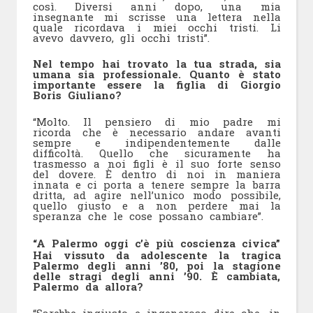
così. Diversi anni dopo, una mia
insegnante mi scrisse una lettera nella
quale ricordava i miei occhi tristi. Li
avevo davvero, gli occhi tristi”.
Nel tempo hai trovato la tua strada, sia
umana sia professionale. Quanto è stato
importante essere la figlia di Giorgio
Boris Giuliano?
“Molto. Il pensiero di mio padre mi
ricorda che è necessario andare avanti
sempre e indipendentemente dalle
difficoltà. Quello che sicuramente ha
trasmesso a noi figli è il suo forte senso
del dovere. È dentro di noi in maniera
innata e ci porta a tenere sempre la barra
dritta, ad agire nell’unico modo possibile,
quello giusto e a non perdere mai la
speranza che le cose possano cambiare”.
“A Palermo oggi c’è più coscienza civica”
Hai vissuto da adolescente la tragica
Palermo degli anni ’80, poi la stagione
delle stragi degli anni ’90. È cambiata,
Palermo da allora?
“Sarebbe ingiusto e ingeneroso dire che, in