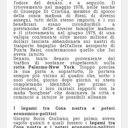
l’odore del denaro, e a seguirlo. Il
ritrovamento nel maggio 1978, nelle tasche
di Giuseppe Di Cristina, membro di spicco
della cosca mafiosa di Riesi, di diversi
assegni, tutti dello stesso importo, e i cui
beneficiari erano riconducibili a
prestanome delle diverse famiglie mafiose,
e il ritrovamento, nel giugno 1979, di una
valigia contenente oltre mezzo milione di
dollari lasciata abbandonata sui nastri di
trasporto bagaglio dell’allora aeroporto di
Punta Raisi, confermarono quello che lui
aveva intuito.
Denaro, tanto denaro proveniente dal
traffico di sostanze stupefacenti sulla
rotta Palermo-New York
. Troppo precisa
la sua pista e, soprattutto, lo portava
sempre più vicino al quadro che, sotto i
suoi occhi, giorno dopo giorno, si stava
completando. Identificò per primo i
corleonesi, i loro iniziali rapporti con la
mafia “borghese” che dominava la città e
cominciò a intuire le possibili alleanze.
I legami tra Cosa nostra e poteri
economico-politici
Giorgio Boris Giuliano, per primo, aveva
capito quanti e quali fossero i
legami tra
Cosa nostra e i poteri economico-politici