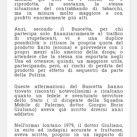
riprodotta, in sostanza, la stessa
situazione del contrabbando di tabacchi,
ma in misura molto maggiore e con
profitti enormemente più alti.
Anzi, secondo il Buscetta, per chi
partecipa solo finanziariamente al traffico
di stupefacenti, vi è una duplice
possibilità: o ritirare la propria quota del
prodotto finito (eroina) e provvedere con i
propri mezzi allo smercio della droga; o
attendere che la stessa sia esportata negli
Usa ed ottenere, quindi, un maggiore utile,
partecipando, però, ai rischi di perdita del
prodotto per effetto di sequestri da parte
della Polizia.
Queste affermazioni del Buscetta hanno
trovato riscontri notevolissimi e ricalcano
quanto un fedele e sventurato servitore
dello Stato ( il dirigente della Squadra
Mobile di Palermo, dottor Giorgio Boris
Giuliano) aveva già scritto diversi anni
addietro.
Nell’ormai lontano 1979, il dottor Giuliano,
in esito ad indagini accurate e fruttuose,
aveva scritto, proprio in un rapporto di