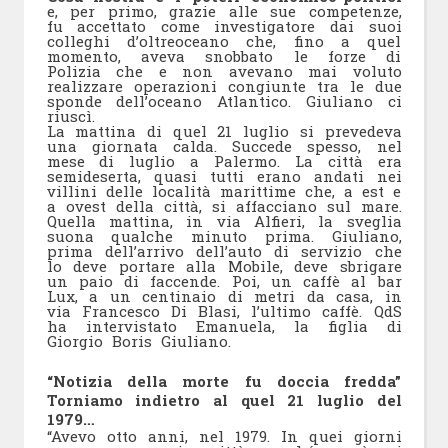
e, per primo, grazie alle sue competenze,
fu accettato come investigatore dai suoi
colleghi d’oltreoceano che, fino a quel
momento, aveva snobbato le forze di
Polizia che e non avevano mai voluto
realizzare operazioni congiunte tra le due
sponde dell’oceano Atlantico. Giuliano ci
riuscì.
La mattina di quel 21 luglio si prevedeva
una giornata calda. Succede spesso, nel
mese di luglio a Palermo. La città era
semideserta, quasi tutti erano andati nei
villini delle località marittime che, a est e
a ovest della città, si affacciano sul mare.
Quella mattina, in via Alfieri, la sveglia
suona qualche minuto prima. Giuliano,
prima dell’arrivo dell’auto di servizio che
lo deve portare alla Mobile, deve sbrigare
un paio di faccende. Poi, un caffè al bar
Lux, a un centinaio di metri da casa, in
via Francesco Di Blasi, l’ultimo caffè. QdS
ha intervistato Emanuela, la figlia di
Giorgio Boris Giuliano.
“Notizia della morte fu doccia fredda”
Torniamo indietro al quel 21 luglio del
1979…
“Avevo otto anni, nel 1979. In quei giorni