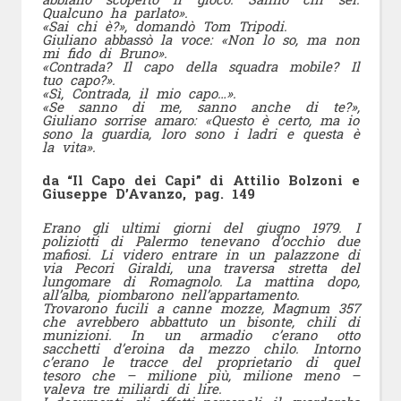
Qualcuno ha parlato».
«Sai chi è?», domandò Tom Tripodi.
Giuliano abbassò la voce: «Non lo so, ma non
mi fido di Bruno».
«Contrada? Il capo della squadra mobile? Il
tuo capo?».
«Sì, Contrada, il mio capo…».
«Se sanno di me, sanno anche di te?»,
Giuliano sorrise amaro: «Questo è certo, ma io
sono la guardia, loro sono i ladri e questa è
la vita».
da “Il Capo dei Capi” di Attilio Bolzoni e
Giuseppe D’Avanzo, pag. 149
Erano gli ultimi giorni del giugno 1979. I
poliziotti di Palermo tenevano d’occhio due
mafiosi. Li videro entrare in un palazzone di
via Pecori Giraldi, una traversa stretta del
lungomare di Romagnolo. La mattina dopo,
all’alba, piombarono nell’appartamento.
Trovarono fucili a canne mozze, Magnum 357
che avrebbero abbattuto un bisonte, chili di
munizioni. In un armadio c’erano otto
sacchetti d’eroina da mezzo chilo. Intorno
c’erano le tracce del proprietario di quel
tesoro che – milione più, milione meno –
valeva tre miliardi di lire.