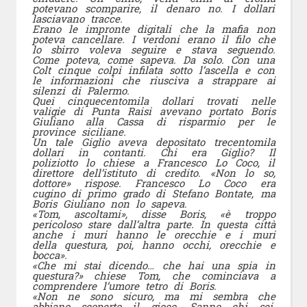
potevano scomparire, il denaro no. I dollari
lasciavano tracce.
Erano le impronte digitali che la mafia non
poteva cancellare. I verdoni erano il filo che
lo sbirro voleva seguire e stava seguendo.
Come poteva, come sapeva. Da solo. Con una
Colt cinque colpi infilata sotto l’ascella e con
le informazioni che riusciva a strappare ai
silenzi di Palermo.
Quei cinquecentomila dollari trovati nelle
valigie di Punta Raisi avevano portato Boris
Giuliano alla Cassa di risparmio per le
province siciliane.
Un tale Giglio aveva depositato trecentomila
dollari in contanti. Chi era Giglio? Il
poliziotto lo chiese a Francesco Lo Coco, il
direttore dell’istituto di credito. «Non lo so,
dottore» rispose. Francesco Lo Coco era
cugino di primo grado di Stefano Bontate, ma
Boris Giuliano non lo sapeva.
«Tom, ascoltami», disse Boris, «è troppo
pericoloso stare dall’altra parte. In questa città
anche i muri hanno le orecchie e i muri
della questura, poi, hanno occhi, orecchie e
bocca».
«Che mi stai dicendo… che hai una spia in
questura?» chiese Tom, che cominciava a
comprendere l’umore tetro di Boris.
«Non ne sono sicuro, ma mi sembra che
abbiano scoperto il gioco. Sanno chi sei.