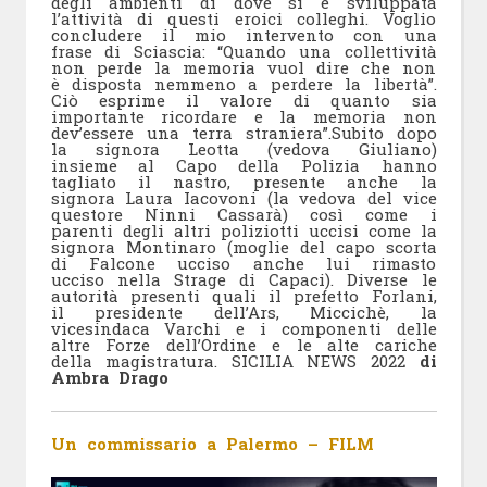
degli ambienti di dove si è sviluppata
l’attività di questi eroici colleghi. Voglio
concludere il mio intervento con una
frase di Sciascia: “Quando una collettività
non perde la memoria vuol dire che non
è disposta nemmeno a perdere la libertà”.
Ciò esprime il valore di quanto sia
importante ricordare e la memoria non
dev’essere una terra straniera”.Subito dopo
la signora Leotta (vedova Giuliano)
insieme al Capo della Polizia hanno
tagliato il nastro, presente anche la
signora Laura Iacovoni (la vedova del vice
questore Ninni Cassarà) così come i
parenti degli altri poliziotti uccisi come la
signora Montinaro (moglie del capo scorta
di Falcone ucciso anche lui rimasto
ucciso nella Strage di Capaci). Diverse le
autorità presenti quali il prefetto Forlani,
il presidente dell’Ars, Miccichè, la
vicesindaca Varchi e i componenti delle
altre Forze dell’Ordine e le alte cariche
della magistratura. SICILIA NEWS 2022
di
Ambra Drago
Un commissario a Palermo – FILM