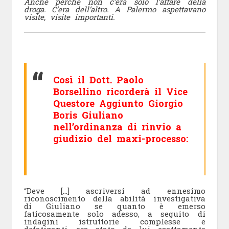
Anche perché non c’era solo l’affare della
droga. C’era dell’altro. A Palermo aspettavano
visite, visite importanti.
Così il Dott. Paolo
Borsellino ricorderà il Vice
Questore Aggiunto Giorgio
Boris Giuliano
nell’ordinanza di rinvio a
giudizio del maxi-processo:
“Deve […] ascriversi ad ennesimo
riconoscimento della abilità investigativa
di Giuliano se quanto è emerso
faticosamente solo adesso, a seguito di
indagini istruttorie complesse e
defatiganti, era stato da lui esattamente