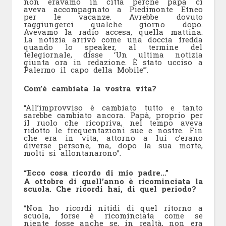
non eravamo in città perché papà ci
aveva accompagnato a Piedimonte Etneo
per le vacanze. Avrebbe dovuto
raggiungerci qualche giorno dopo.
Avevamo la radio accesa, quella mattina.
La notizia arrivò come una doccia fredda
quando lo speaker, al termine del
telegiornale, disse ‘Un ultima notizia
giunta ora in redazione. È stato ucciso a
Palermo il capo della Mobile’”.
Com’è cambiata la vostra vita?
“All’improvviso è cambiato tutto e tanto
sarebbe cambiato ancora. Papà, proprio per
il ruolo che ricopriva, nel tempo aveva
ridotto le frequentazioni sue e nostre. Fin
che era in vita, attorno a lui c’erano
diverse persone, ma, dopo la sua morte,
molti si allontanarono”.
“Ecco cosa ricordo di mio padre…”
A ottobre di quell’anno è ricominciata la
scuola. Che ricordi hai, di quel periodo?
“Non ho ricordi nitidi di quel ritorno a
scuola, forse è ricominciata come se
niente fosse anche se, in realtà, non era