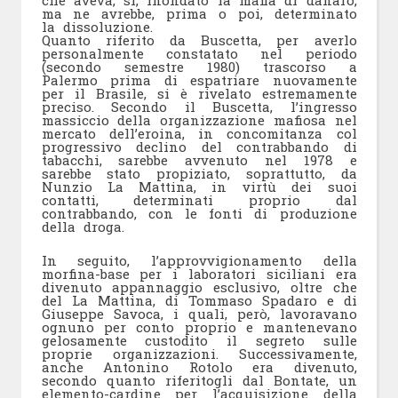
che aveva, sì, inondato la mafia di danaro,
ma ne avrebbe, prima o poi, determinato
la dissoluzione.
Quanto riferito da Buscetta, per averlo
personalmente constatato nel periodo
(secondo semestre 1980) trascorso a
Palermo prima di espatriare nuovamente
per il Brasile, si è rivelato estremamente
preciso. Secondo il Buscetta, l’ingresso
massiccio della organizzazione mafiosa nel
mercato dell’eroina, in concomitanza col
progressivo declino del contrabbando di
tabacchi, sarebbe avvenuto nel 1978 e
sarebbe stato propiziato, soprattutto, da
Nunzio La Mattina, in virtù dei suoi
contatti, determinati proprio dal
contrabbando, con le fonti di produzione
della droga.
In seguito, l’approvvigionamento della
morfina-base per i laboratori siciliani era
divenuto appannaggio esclusivo, oltre che
del La Mattina, di Tommaso Spadaro e di
Giuseppe Savoca, i quali, però, lavoravano
ognuno per conto proprio e mantenevano
gelosamente custodito il segreto sulle
proprie organizzazioni. Successivamente,
anche Antonino Rotolo era divenuto,
secondo quanto riferitogli dal Bontate, un
elemento-cardine per l’acquisizione della