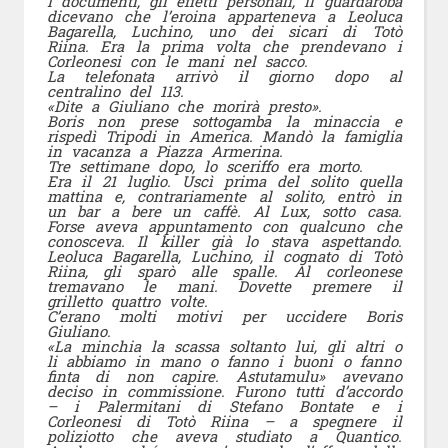
I documenti, gli effetti personali, il guardaroba
dicevano che l’eroina apparteneva a Leoluca
Bagarella, Luchino, uno dei sicari di Totò
Riina. Era la prima volta che prendevano i
Corleonesi con le mani nel sacco.
La telefonata arrivò il giorno dopo al
centralino del 113.
«Dite a Giuliano che morirà presto».
Boris non prese sottogamba la minaccia e
rispedì Tripodi in America. Mandò la famiglia
in vacanza a Piazza Armerina.
Tre settimane dopo, lo sceriffo era morto.
Era il 21 luglio. Uscì prima del solito quella
mattina e, contrariamente al solito, entrò in
un bar a bere un caffè. Al Lux, sotto casa.
Forse aveva appuntamento con qualcuno che
conosceva. Il killer già lo stava aspettando.
Leoluca Bagarella, Luchino, il cognato di Totò
Riina, gli sparò alle spalle. Al corleonese
tremavano le mani. Dovette premere il
grilletto quattro volte.
C’erano molti motivi per uccidere Boris
Giuliano.
«La minchia la scassa soltanto lui, gli altri o
li abbiamo in mano o fanno i buoni o fanno
finta di non capire. Astutamulu» avevano
deciso in commissione. Furono tutti d’accordo
– i Palermitani di Stefano Bontate e i
Corleonesi di Totò Riina – a spegnere il
poliziotto che aveva studiato a Quantico.