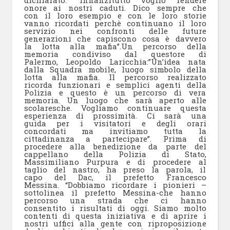
dichiarato: “Innanzitutto voglio rendere
onore ai nostri caduti. Dico sempre che
con il loro esempio e con le loro storie
vanno ricordati perchè continuano il loro
servizio nei confronti delle future
generazioni che capiscono cosa è davvero
la lotta alla mafia”.
Un percorso della
memoria condiviso dal questore di
Palermo, Leopoldo Laricchia:”Un’idea nata
dalla Squadra mobile, luogo simbolo della
lotta alla mafia. Il percorso realizzato
ricorda funzionari e semplici agenti della
Polizia e questo è un percorso di vera
memoria. Un luogo che sarà aperto alle
scolaresche. Vogliamo continuare questa
esperienza di prossimità. Ci sarà una
guida per i visitatori e degli orari
concordati ma invitiamo tutta la
cittadinanza a partecipare”. Prima di
procedere alla benedizione da parte del
cappellano della Polizia di Stato,
Massimiliano Purpura e di procedere al
taglio del nastro, ha preso la parola, il
capo del Dac, il prefetto Francesco
Messina.
“Dobbiamo ricordare i pionieri –
sottolinea il prefetto Messina-che hanno
percorso una strada che ci hanno
consentito i risultati di oggi. Siamo molto
contenti di questa iniziativa e di aprire i
nostri uffici alla gente con riproposizione