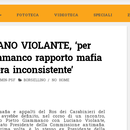
FOTOTECA
VIDEOTECA
SPECIALI
IANO VIOLANTE, ‘per
mmanco rapporto mafia
era inconsistente’
MIN-PSF
BORSELLINO
/
NO HOME
afia e appalti del Ros dei Carabinieri del
o avrebbe definito, nel corso di un incontro,
mo Pietro Giammanco con Luciano Violante,
to Presidente della Commissione antimafia.
rima volta, è lo stesso ex Presidente della