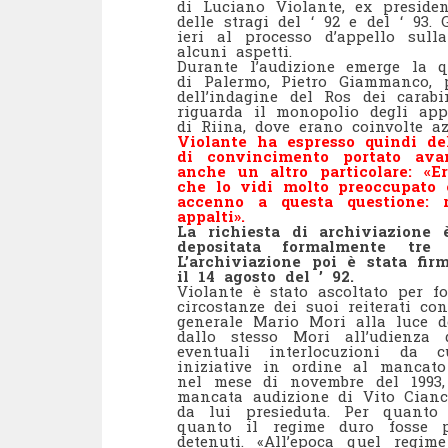
di Luciano Violante, ex preside
delle stragi del ‘ 92 e del ‘ 93.
ieri al processo d’appello sull
alcuni aspetti.
Durante l’audizione emerge la q
di Palermo, Pietro Giammanco, p
dell’indagine del Ros dei carabi
riguarda il monopolio degli appa
di Riina, dove erano coinvolte az
Violante ha espresso quindi del
di convincimento portato av
anche un altro particolare: «
che lo vidi molto preoccupato
accenno a questa questione: r
appalti».
La richiesta di archiviazione 
depositata formalmente tre
L’archiviazione poi è stata f
il 14 agosto del ’ 92.
Violante è stato ascoltato per f
circostanze dei suoi reiterati con
generale Mario Mori alla luce d
dallo stesso Mori all’udienza
eventuali interlocuzioni da c
iniziative in ordine al mancato
nel mese di novembre del 1993,
mancata audizione di Vito Cian
da lui presieduta. Per quanto
quanto il regime duro fosse p
detenuti. «All’epoca quel regi