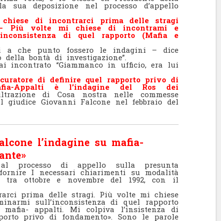
la sua deposizione nel processo d’appello
chiese di incontrarci prima delle stragi
 – Più volte mi chiese di incontrami e
inconsistenza di quel rapporto (Mafia e
ri a che punto fossero le indagini – dice
 della bontà di investigazione”.
i incontrato “Giammanco in ufficio, era lui
curatore di definire quel rapporto privo di
afia-Appalti è l’indagine del Ros dei
ltrazione di Cosa nostra nelle commesse
 al giudice Giovanni Falcone nel febbraio del
Falcone l’indagine su mafia-
ante»
a al processo di appello sulla presunta
r fornire I necessari chiarimenti su modalità
i, tra ottobre e novembre del 1992, con il
rci prima delle stragi. Più volte mi chiese
minarmi sull’inconsistenza di quel rapporto
 mafia- appalti. Mi colpiva l’insistenza di
porto privo di fondamento». Sono le parole