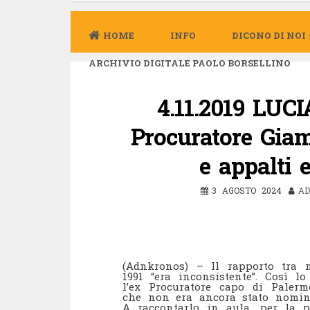
HOME
INFO
DICONO DI NOI
ARCHIVIO DIGITALE PAOLO BORSELLINO
4.11.2019 LUC
Procuratore Gia
e appalti 
3 AGOSTO 2024
AD
(Adnkronos) – Il rapporto tra m
1991 “era inconsistente”. Così l
l’ex Procuratore capo di Paler
che non era ancora stato nomina
A raccontarlo in aula, per la p