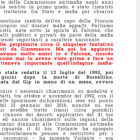
nte della Commissione antimafia negli anni
 Già sentito in primo grado, è stato risentito
a trattativa fra Stato e mafia per chiarire
uestione inedita dell’ex capo della Procura
roprio sul dossier mafia appalti. Parliamo
nieri, nata sotto la spinta di Falcone, che
lti pubblici e privati da parte della mafia
iende importanti a carattere nazionale.
le perplessità circa il singolare tentativo
anti da Giammanco. Ma poi ha aggiunto
Eravamo molto amici io e Falcone, ricordo
 come mai lo avevo visto prima e fece un
iteneva importante quell’indagine mafia-
è stata redatta il 13 luglio del 1992, poi
 giorni dopo la morte di Borsellino.
irmata dal Gip in meno di un mese, ovvero
ornire i necessari chiarimenti su modalità e
tatti, tra ottobre e novembre del 1992, con il
elle spontanee dichiarazioni rese sul punto
 del 21 gennaio del 2016; nonché su sue
ui avrebbe tratto timori circa possibili
 rinnovo dei decreti applicativi del 41 bis
 ed ancora chiarimenti sulle ragioni della
cimino dinnanzi alla Commissione antimafia
 riguarda il 41 bis, Violante ha spiegato
articolarmente penoso e restrittivo per i
me carcerario – ha spiegato Violante – era