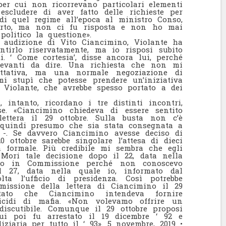
er cui non ricorrevano particolari elementi
escludere di aver fatto delle richieste per
di quel regime all’epoca al ministro Conso,
orto, ma non ci fu risposta e non ho mai
politico la questione».
 audizione di Vito Ciancimino, Violante ha
ntirlo riservatamente, ma io risposi subito
i. ‘ Come cortesia’, disse ancora lui, perché
levanti da dire. Una richiesta che non mi
ttativa, ma una normale negoziazione di
i stupì che potesse prendere un’iniziativa
 Violante, che avrebbe spesso portato a dei
 intanto, ricordano i tre distinti incontri,
e. «Ciancimino chiedeva di essere sentito
ettera il 29 ottobre. Sulla busta non c’è
 quindi presumo che sia stata consegnata a
-. Se davvero Ciancimino avesse deciso di
 ottobre sarebbe singolare l’attesa di dieci
ta formale. Più credibile mi sembra che egli
Mori tale decisione dopo il 22, data nella
to in Commissione perché non conoscevo
l 27, data nella quale io, informato dal
ta l’ufficio di presidenza. Così potrebbe
missione della lettera di Ciancimino il 29
ntato che Ciancimino intendeva fornire
micidi di mafia. «Non volevamo offrire un
iscutibile. Comunque il 29 ottobre proposi
lui poi fu arrestato il 19 dicembre ‘ 92 e
iziaria per tutto il ‘ 93».
5 novembre, 2019 •