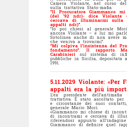
Camera Violante, nel corso del
sulla trattativa Stato-mafia.
“Il Procuratore Giammanco mi 
(del ’92 ndr)- dice Violante
cercava di illuminarmi sulla 
appalti ndr)”
.
“Io poi chiesi al generale Mo
ancora Violante – e lui mi parlò
Sotolinea anche di non avere ma
che veniva a trovarmi”.
“Mi colpiva l’insistenza del Pro
fondamento”. Il rapporto M
Carabinieri
sul sistema di infi
pubbliche in Sicilia, depositata
1991.
5.11.2029 Violante: «Per 
appalti era la più import
L’ex presidente dell’antimafi
trattativa. È stato ascoltato pe
e circostanze dei suoi contatt
generale Mario Mori.
«Giammanco mi chiese di incontra
di incontrami e cercava di illu
riferendosi appunto all’indagine
Giammanco di definire quel rap