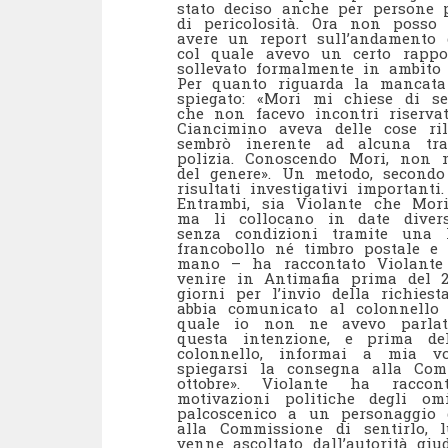
stato deciso anche per persone p
di pericolosità. Ora non posso 
avere un report sull’andamento 
col quale avevo un certo rapp
sollevato formalmente in ambito 
Per quanto riguarda la mancata
spiegato: «Mori mi chiese di se
che non facevo incontri riservat
Ciancimino aveva delle cose ri
sembrò inerente ad alcuna tra
polizia. Conoscendo Mori, non m
del genere». Un metodo, secondo
risultati investigativi importanti.
Entrambi, sia Violante che Mori,
ma li collocano in date divers
senza condizioni tramite una l
francobollo né timbro postale e
mano – ha raccontato Violante 
venire in Antimafia prima del 20
giorni per l’invio della richies
abbia comunicato al colonnello 
quale io non ne avevo parla
questa intenzione, e prima de
colonnello, informai a mia vol
spiegarsi la consegna alla Com
ottobre». Violante ha racco
motivazioni politiche degli o
palcoscenico a un personaggio d
alla Commissione di sentirlo, 
venne ascoltato dall’autorità giud