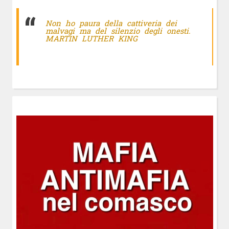
Non ho paura della cattiveria dei
malvagi ma del silenzio degli onesti.
MARTIN LUTHER KING