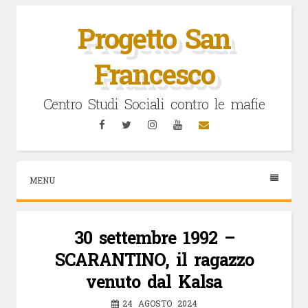
Vai
al
Progetto San
contenuto
Francesco
Centro Studi Sociali contro le mafie
Facebook
Twitter
Instagram
YouTube
Email
MENU
30 settembre 1992 –
SCARANTINO, il ragazzo
venuto dal Kalsa
24 AGOSTO 2024