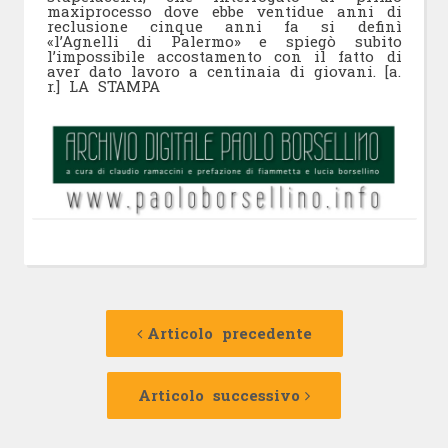
maxiprocesso dove ebbe ventidue anni di
reclusione cinque anni fa si definì
«l’Agnelli di Palermo» e spiegò subito
l’impossibile accostamento con il fatto di
aver dato lavoro a centinaia di giovani. [a.
r.] LA STAMPA
Navigazione
Articolo
precedente:
Articolo precedente
articolo
Articolo
successivo:
Articolo successivo