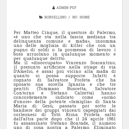
ADMIN-PSF
BORSELLINO
/
NO HOME
Per Matteo Cinque, il questore di Palermo,
«è uno che sta nella fascia mediana tra
delinquenza comune e mafia», insomma
uno delle migliaia di killer che con un
pugno di soldi o la promessa di lavoro i
boss arruolano in qualunque momento e
per qualunque delitto.
Ma il «disoccupato» Vincenzo Scarantino,
il presunto artificiere nella strage di via
D’Amelio, è assai più vicino alla mafia di
quanto si possa supporre. Infatti è
cognato di Salvatore Profeta che ha
sposato sua sorella Ignazia e che tre
pentiti (Tommaso Buscetta, Salvatore
Contorno e Stefano Calzetta) hanno
concordemente indicato come «uomo
d’onore» della potente «famiglia» di Santa
Maria di Gesù, passato poi sotto le
bandiere dei gruppi vincenti capeggiati dai
corleonesi di Totò Riina. Profeta saltò
dall’altra parte dopo che il 24 aprile 1981
fu assassinato Stefano Bontade, il numero
uno di cosa nostra a Palermo. Eliminato