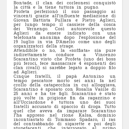
Bontade, il clan dei corleonesi conquistò
la città e la tiene tuttora in pugno.
Profeta perfezionò il suo passaggio ai
vincenti grazie all’influente mediazione di
Giovan Battista Pullara e Pietro Aglieri,
per lungo tempo il cassiere della cosca
dei Vernengo. Così autorevole questo
Aglieri da essere indicato con una
telefonata anonima dopo l’esplosione del
19 luglio in via D’Amelio come uno degli
organizzatori della strage.
Attendibile o no, la «soffiata» sia pure
indirettamente conduce a Vincenzo
Scarantino visto che Profeta (uno dei boss
più feroci, fece massacrare 4 esponenti dei
clan rivali) si sarebbe legato a doppio filo
ad Aglieri.
Cinque fratelli, il papà Antonino un
tempo pescatore morto sei anni fa nel
crollo della catapecchia in cui alloggiava,
Scarantino è sposato con Rosalia Vasile di
25 anni e ha tre figli. Scarantino è stato
più volte in prigione fin da ragazzino e
all’Ucciardone è tuttora uno dei suoi
fratelli accusato di spaccio di droga. Tutto
quel che aveva da imparare Scarantino
l’ha appreso nel rione Kalsa, dominio
incontrastato di Tommaso Spadaro, il ras
del contrabbando di sigarette e poi degli
stupefacenti, che interrogato al primo