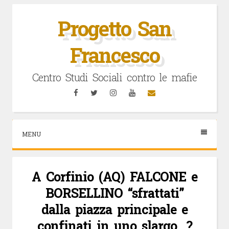
Vai
al
Progetto San
contenuto
Francesco
Centro Studi Sociali contro le mafie
Facebook
Twitter
Instagram
YouTube
Email
MENU
A Corfinio (AQ) FALCONE e
BORSELLINO “sfrattati”
dalla piazza principale e
confinati in uno slargo…?