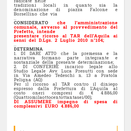
radicate nelle
tradizioni locali in quanto sia la
denominazione di piazza Falcone e
Borsellino che via
…
CONSIDERATO
che l’amministrazione
comunale, avverso al provvedimento del
Prefetto, intende
presentare ricorso al TAR dell’Aquila ai
sensi del D.Lgs. 2 Luglio 2010 n°104;
…
DETERMINA
1. DI DARE ATTO che la premessa e la
narrativa formano parte integrante e
sostanziale della presente determinazione;
2. DI CONFERIRE incarico legale allo
Studio Legale Avv. Luca Presutti con sede
in Via Amedeo Tedeschi n. 13 a Pratola
Peligna (AQ)
Per il ricorso al TAR contro il diniego
espresso dalla Prefettura di L’Aquila al
costo oneri compresi di € 4.886,00
(Quattromilaottocentottantasei/00);
DI ASSUMERE impegno di spesa di
complessivi EURO 4.886,00