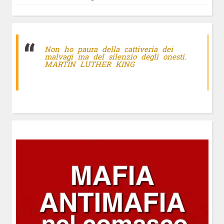
Non ho paura della cattiveria dei
malvagi ma del silenzio degli onesti.
MARTIN LUTHER KING