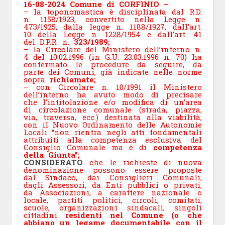
16-08-2024 Comune di CORFINIO –
– la toponomastica è disciplinata dal R.D.
n. 1158/1923, convertito nella Legge n.
473/1925,
dalla legge n. 1188/1927, dall’art.
10 della Legge n. 1228/1954 e dall’art. 41
del D.P.R. n.
323/1989;
– la Circolare del Ministero dell’interno n.
4 del 10.02.1996 (in G.U. 23.03.1996 n. 70) ha
confermato le procedure da seguire, da
parte dei Comuni, già indicate nelle norme
sopra
richiamate;
– con Circolare n. 10/1991 il Ministero
dell’interno ha avuto modo di precisare
che
l’intitolazione e/o modifica di un’area
di circolazione comunale (strada, piazza,
via, traversa,
ecc.) destinata alla viabilità,
con il Nuovo Ordinamento delle Autonomie
Locali “non rientra
negli atti fondamentali
attribuiti alla competenza esclusiva del
Consiglio Comunale ma è di
competenza
della Giunta”;
CONSIDERATO
che le richieste di nuova
denominazione possono essere proposte
dal Sindaco, dai
Consiglieri Comunali,
dagli Assessori, da Enti pubblici o privati,
da Associazioni, a carattere
nazionale o
locale, partiti politici, circoli, comitati,
scuole, organizzazioni sindacali, singoli
cittadini
residenti nel Comune (o che
abbiano un legame documentabile con il