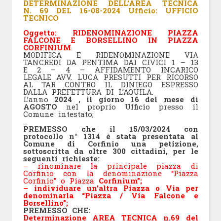
DETERMINAZIONE DELL’AREA TECNICA
N. 69 DEL 16-08-2024 Ufficio: UFFICIO
TECNICO
Oggetto: RIDENOMINAZIONE PIAZZA
FALCONE E BORSELLINO IN PIAZZA
CORFINIUM
.
MODIFICA E RIDENOMINAZIONE VIA
TANCREDI DA PENTIMA DAI CIVICI 1 – 13
E 2 – 4 – AFFIDAMENTO INCARICO
LEGALE AVV. LUCA PRESUTTI PER RICORSO
AL TAR CONTRO IL DINIEGO ESPRESSO
DALLA PREFETTURA DI L’AQUILA.
L’anno
2024 , il giorno 16 del mese di
AGOSTO
nel proprio Ufficio presso il
Comune intestato;
…
PREMESSO che il 15/03/2024 con
protocollo n° 1314 è stata presentata al
Comune di Corfinio una
petizione,
sottoscritta da oltre 300 cittadini, per le
seguenti richieste:
– rinominare la principale piazza di
Corfinio con la denominazione “Piazza
Corfinio” o Piazza
Corfinium”;
– individuare un’altra Piazza o Via per
denominarla “Piazza / Via Falcone e
Borsellino”;
PREMESSO CHE:
Determinazione AREA TECNICA n.69 del