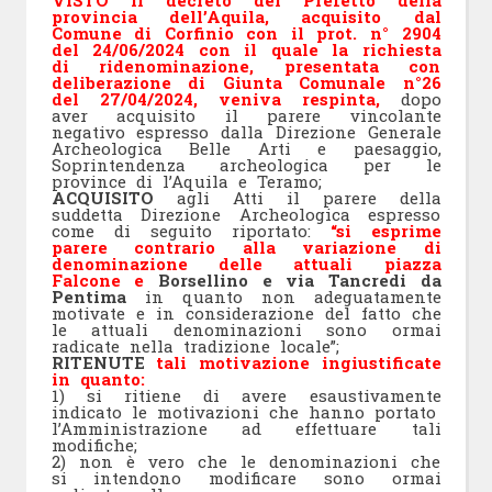
VISTO il decreto del Prefetto della
provincia dell’Aquila, acquisito dal
Comune di Corfinio con il prot. n° 2904
del 24/06/2024 con il quale la richiesta
di ridenominazione, presentata con
deliberazione di Giunta Comunale n°26
del 27/04/2024, veniva respinta,
dopo
aver acquisito il parere vincolante
negativo espresso dalla Direzione Generale
Archeologica Belle Arti e paesaggio,
Soprintendenza archeologica per le
province di l’Aquila e Teramo;
ACQUISITO
agli Atti il parere della
suddetta Direzione Archeologica espresso
come di seguito riportato:
“si esprime
parere contrario alla variazione di
denominazione delle attuali piazza
Falcone e
Borsellino e via Tancredi da
Pentima
in quanto non adeguatamente
motivate e in considerazione del fatto che
le attuali denominazioni sono ormai
radicate nella tradizione locale”;
RITENUTE
tali motivazione ingiustificate
in quanto:
1) si ritiene di avere esaustivamente
indicato le motivazioni che hanno portato
l’Amministrazione ad effettuare tali
modifiche;
2) non è vero che le denominazioni che
si intendono modificare sono ormai