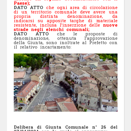
Paese);
DATO ATTO
che ogni area di circolazione
di un territorio comunale deve avere una
propria distinta
denominazione, da
indicarsi su apposite targhe di materiale
resistente, inclusa l’inserzione delle
nuove
strade negli elenchi comunali;
DATO ATTO
che le proposte di
denominazione, ottenuta l’approvazione
della Giunta, sono inoltrate al Prefetto con
il relativo incartamento:
Delibera di Giunta Comunale n° 26 del