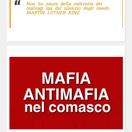
Non ho paura della cattiveria dei
malvagi ma del silenzio degli onesti.
MARTIN LUTHER KING