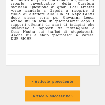
reparto investigativo della Questura
siciliana. Questione di gradi. Così Linares
viene mandato a Napoli, a ricoprire il
ruolo di direttore alla Dia di Napoli.Anni
dopo, stessa sorta per Giovanni Leuci,
anche lui in aria di “promozione” dopo i
rapporti ottenuti da anni di indagini che
svelavano i rapporti tra ‘ndrangheta e
Cosa Nostra sui traffici di stupefacenti.
Anche lui è stato “promosso”, a Varese.
DUE RIGHE
Navigazione
Articolo
precedente:
Articolo precedente
articolo
Articolo
successivo:
Articolo successivo