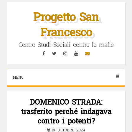
Vai
al
Progetto San
contenuto
Francesco
Centro Studi Sociali contro le mafie
Facebook
Twitter
Instagram
YouTube
Email
MENU
DOMENICO STRADA:
trasferito perché indagava
contro i potenti?
13 OTTOBRE 2024