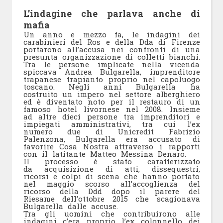
L’indagine che parlava anche di
mafia
Un anno e mezzo fa, le indagini dei
carabinieri del Ros e della Dda di Firenze
portarono all’accusa nei confronti di una
presunta organizzazione di colletti bianchi.
Tra le persone implicate nella vicenda
spiccava Andrea Bulgarella, imprenditore
trapanese trapianto proprio nel capoluogo
toscano. Negli anni Bulgarella ha
costruito un impero nel settore alberghiero
ed è diventato noto per il restauro di un
famoso hotel livornese nel 2008. Insieme
ad altre dieci persone tra imprenditori e
impiegati amministrativi, tra cui l’ex
numero due di Unicredit Fabrizio
Palenzona, Bulgarella era accusato di
favorire Cosa Nostra attraverso i rapporti
con il latitante Matteo Messina Denaro.
Il processo è stato caratterizzato
da acquisizione di atti, dissequestri,
ricorsi e colpi di scena che hanno portato
nel maggio scorso all’accoglienza del
ricorso della Ddd dopo il parere del
Riesame dell’ottobre 2015 che scagionava
Bulgarella dalle accuse.
Tra gli uomini che contribuirono alle
indagini c’era proprio l’ex colonnello dei