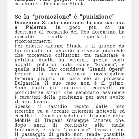
carabinieri Domenico Strada.
Se la “promozione” è “punizione”
Domenico Strada cominciò la sua carriera
a Palermo
. In poco più di un
decennio al comando del Ros fiorentino ha
raccolto risultati importanti e
riconoscimenti.
Per citarne alcune, Strada e il gruppo da
lui guidato ha lavorato a diverse inchieste
che toccavano collusioni tra malaffare e
politica: quella su Verdini; quella sugli
appalti pubblici nota come “Sistema”; e
quella sulla Tav cosiddetta “Grandi Opere”.
Eppure la sua carriera investigativa
termina proprio in parallelo al processo
Bulgarella. Il suo caso non è il primo.
Sono molti gli inquirenti coinvolti in
coincidenze simili che sembrano assumere
i caratteri della penitenza per aver svolto
il loro lavoro.
Spesso il fastidio recato dalle loro
ricerche va a toccare interessi notevoli ed
eccellenti. Come accaduto al dirigente della
Mobile di Trapani Giuseppe Linares che,
dopo anni di contrasto alla mafia
trapanese, è stato “promosso”. Peccato che
il passaggio di grado non rende possibile
a Linares di poter continuare a guidare il