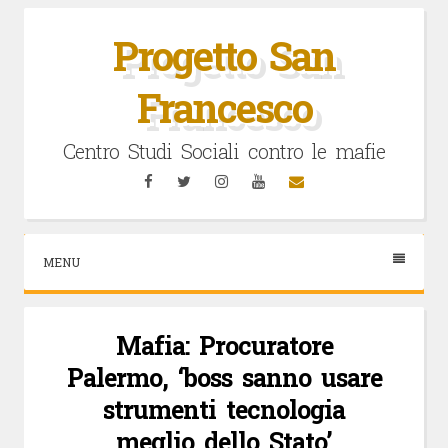
Vai
al
Progetto San
contenuto
Francesco
Centro Studi Sociali contro le mafie
Facebook
Twitter
Instagram
YouTube
Email
MENU
Mafia: Procuratore
Palermo, ‘boss sanno usare
strumenti tecnologia
meglio dello Stato’