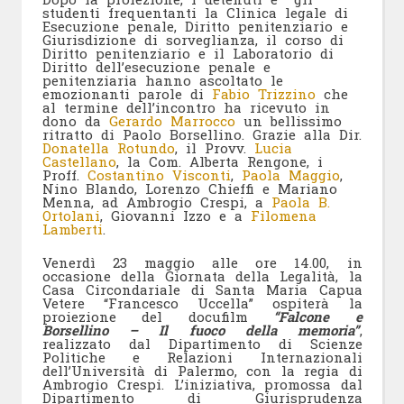
studenti frequentanti la Clinica legale di
Esecuzione penale, Diritto penitenziario e
Giurisdizione di sorveglianza, il corso di
Diritto penitenziario e il Laboratorio di
Diritto dell’esecuzione penale e
penitenziaria hanno ascoltato le
emozionanti parole di
Fabio Trizzino
che
al termine dell’incontro ha ricevuto in
dono da
Gerardo Marrocco
un bellissimo
ritratto di Paolo Borsellino. Grazie alla Dir.
Donatella Rotundo
, il Provv.
Lucia
Castellano
, la Com. Alberta Rengone, i
Proff.
Costantino Visconti
,
Paola Maggio
,
Nino Blando, Lorenzo Chieffi e Mariano
Menna, ad Ambrogio Crespi, a
Paola B.
Ortolani
, Giovanni Izzo e a
Filomena
Lamberti
.
Venerdì 23 maggio alle ore 14.00, in
occasione della Giornata della Legalità, la
Casa Circondariale di Santa Maria Capua
Vetere “Francesco Uccella” ospiterà la
proiezione del docufilm
“Falcone e
Borsellino – Il fuoco della memoria”
,
realizzato dal Dipartimento di Scienze
Politiche e Relazioni Internazionali
dell’Università di Palermo, con la regia di
Ambrogio Crespi. L’iniziativa, promossa dal
Dipartimento di Giurisprudenza