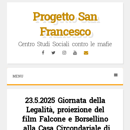
Vai
al
Progetto San
contenuto
Francesco
Centro Studi Sociali contro le mafie
Facebook
Twitter
Instagram
YouTube
Email
MENU
23.5.2025 Giornata della
Legalità, proiezione del
film Falcone e Borsellino
alla Casa Circondariale di