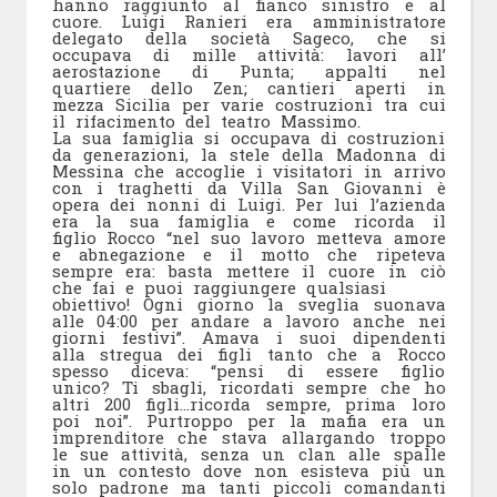
hanno raggiunto al fianco sinistro e al
cuore. Luigi Ranieri era amministratore
delegato della società Sageco, che si
occupava di mille attività: lavori all’
aerostazione di Punta; appalti nel
quartiere dello Zen; cantieri aperti in
mezza Sicilia per varie costruzioni tra cui
il rifacimento del teatro Massimo.
La sua famiglia si occupava di costruzioni
da generazioni, la stele della Madonna di
Messina che accoglie i visitatori in arrivo
con i traghetti da Villa San Giovanni è
opera dei nonni di Luigi. Per lui l’azienda
era la sua famiglia e come ricorda il
figlio Rocco “nel suo lavoro metteva amore
e abnegazione e il motto che ripeteva
sempre era: basta mettere il cuore in ciò
che fai e puoi raggiungere qualsiasi
obiettivo! Ogni giorno la sveglia suonava
alle 04:00 per andare a lavoro anche nei
giorni festivi”. Amava i suoi dipendenti
alla stregua dei figli tanto che a Rocco
spesso diceva: “pensi di essere figlio
unico? Ti sbagli, ricordati sempre che ho
altri 200 figli…ricorda sempre, prima loro
poi noi”. Purtroppo per la mafia era un
imprenditore che stava allargando troppo
le sue attività, senza un clan alle spalle
in un contesto dove non esisteva più un
solo padrone ma tanti piccoli comandanti