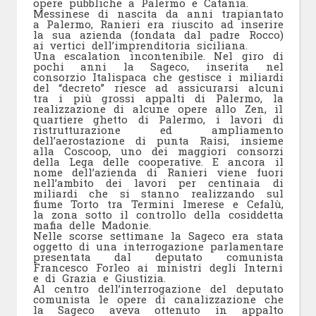
opere pubbliche a Palermo e Catania.
Messinese di nascita da anni trapiantato
a Palermo, Ranieri era riuscito ad inserire
la sua azienda (fondata dal padre Rocco)
ai vertici dell’imprenditoria siciliana.
Una escalation incontenibile. Nel giro di
pochi anni la Sageco, inserita nel
consorzio Italispaca che gestisce i miliardi
del “decreto” riesce ad assicurarsi alcuni
tra i più grossi appalti di Palermo, la
realizzazione di alcune opere allo Zen, il
quartiere ghetto di Palermo, i lavori di
ristrutturazione ed ampliamento
dell’aerostazione di punta Raisi, insieme
alla Coscoop, uno dei maggiori consorzi
della Lega delle cooperative. E ancora il
nome dell’azienda di Ranieri viene fuori
nell’ambito dei lavori per centinaia di
miliardi che si stanno realizzando sul
fiume Torto tra Termini Imerese e Cefalù,
la zona sotto il controllo della cosiddetta
mafia delle Madonie.
Nelle scorse settimane la Sageco era stata
oggetto di una interrogazione parlamentare
presentata dal deputato comunista
Francesco Forleo ai ministri degli Interni
e di Grazia e Giustizia.
Al centro dell’interrogazione del deputato
comunista le opere di canalizzazione che
la Sageco aveva ottenuto in appalto