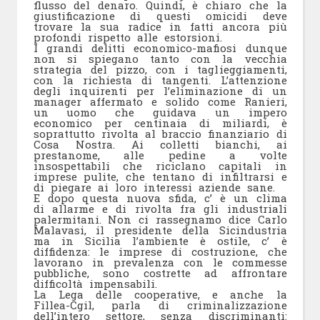
flusso del denaro. Quindi, è chiaro che la
giustificazione di questi omicidi deve
trovare la sua radice in fatti ancora più
profondi rispetto alle estorsioni.
I grandi delitti economico-mafiosi dunque
non si spiegano tanto con la vecchia
strategia del pizzo, con i taglieggiamenti,
con la richiesta di tangenti. L’attenzione
degli inquirenti per l’eliminazione di un
manager affermato e solido come Ranieri,
un uomo che guidava un impero
economico per centinaia di miliardi, è
soprattutto rivolta al braccio finanziario di
Cosa Nostra. Ai colletti bianchi, ai
prestanome, alle pedine a volte
insospettabili che riciclano capitali in
imprese pulite, che tentano di infiltrarsi e
di piegare ai loro interessi aziende sane.
E dopo questa nuova sfida, c’ è un clima
di allarme e di rivolta fra gli industriali
palermitani. Non ci rassegnamo dice Carlo
Malavasi, il presidente della Sicindustria
ma in Sicilia l’ambiente è ostile, c’ è
diffidenza: le imprese di costruzione, che
lavorano in prevalenza con le commesse
pubbliche, sono costrette ad affrontare
difficoltà impensabili.
La Lega delle cooperative, e anche la
Fillea-Cgil, parla di criminalizzazione
dell’intero settore, senza discriminanti: