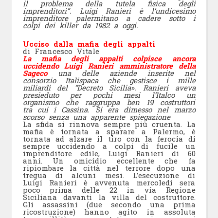
il problema della tutela fisica degli
imprenditori”. Luigi Ranieri è l’undicesimo
imprenditore palermitano a cadere sotto i
colpi dei killer da 1982 a oggi.
Ucciso dalla mafia degli appalti
di Francesco Vitale
La mafia degli appalti colpisce ancora
uccidendo Luigi Ranieri amministratore della
Sageco
una delle aziende inserite nel
consorzio Italispaca che gestisce i mille
miliardi del “Decreto Sicilia». Ranieri aveva
presieduto per pochi mesi l’Italco un
organismo che raggruppa ben 19 costruttori
tra cui i Cassina. Si era dimesso nel marzo
scorso senza una apparente spiegazione
La sfida si rinnova sempre più cruenta. La
mafia è tornata a sparare a Palermo, è
tornata ad alzare il tiro con la ferocia di
sempre uccidendo a colpi di fucile un
imprenditore edile, Luigi Ranieri di 60
anni. Un omicidio eccellente che fa
ripiombare la città nel terrore dopo una
tregua di alcuni mesi. L’esecuzione di
Luigi Ranieri è avvenuta mercoledi sera
poco prima delle 22 in via Regione
Siciliana davanti la villa del costruttore.
Gli assassini (due secondo una prima
ricostruzione) hanno agito in assoluta