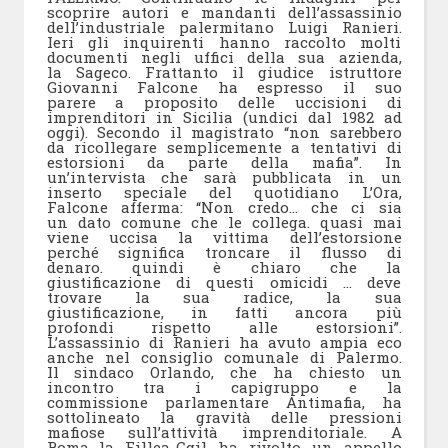
scoprire autori e mandanti dell’assassinio
dell’industriale palermitano Luigi Ranieri.
Ieri gli inquirenti hanno raccolto molti
documenti negli uffici della sua azienda,
la Sageco. Frattanto il giudice istruttore
Giovanni Falcone ha espresso il suo
parere a proposito delle uccisioni di
imprenditori in Sicilia (undici dal 1982 ad
oggi). Secondo il magistrato “non sarebbero
da ricollegare semplicemente a tentativi di
estorsioni da parte della mafia”. In
un’intervista che sarà pubblicata in un
inserto speciale del quotidiano L’Ora,
Falcone afferma: “Non credo… che ci sia
un dato comune che le collega. quasi mai
viene uccisa la vittima dell’estorsione
perché significa troncare il flusso di
denaro. quindi è chiaro che la
giustificazione di questi omicidi … deve
trovare la sua radice, la sua
giustificazione, in fatti ancora più
profondi rispetto alle estorsioni”.
L’assassinio di Ranieri ha avuto ampia eco
anche nel consiglio comunale di Palermo.
Il sindaco Orlando, che ha chiesto un
incontro tra i capigruppo e la
commissione parlamentare Antimafia, ha
sottolineato la gravità delle pressioni
mafiose sull’attività imprenditoriale. A
Roma la Fillea-Cgil ha rivolto un appello