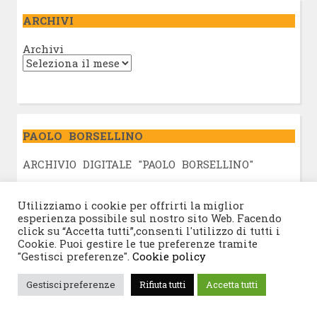
ARCHIVI
Archivi
PAOLO BORSELLINO
ARCHIVIO DIGITALE "PAOLO BORSELLINO"
L
a denuncia di Fiammetta Borsellino
Utilizziamo i cookie per offrirti la miglior
Dalla Kalsa alla toga, la storia di Giovanni
esperienza possibile sul nostro sito Web. Facendo
Falcone e Paolo Borsellino
click su “Accetta tutti”,consenti l'utilizzo di tutti i
Cookie. Puoi gestire le tue preferenze tramite
Ti racconterò tutte le storie che potrò. Di
"Gestisci preferenze".
Cookie policy
Agnese Borsellino
Gestisci preferenze
Rifiuta tutti
Accetta tutti
Biblioteca Paolo Borsellino