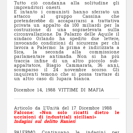
Tutto ciò condanna alla solitudine gli
imprenditori onesti.
E intanto i comunisti hanno sferrato un
attacco al gruppo Cassina che
pretenderebbe di accaparrarsi a trattativa
privata un appalto da 100 miliardi per la
costruzione di una sopraelevata sulla
circonvallazione. Da Palazzo delle Aquile il
sindaco Orlando ha spedito due lettere,
invocando condizioni di sicurezza per chi
lavora a Palermo: la prima è indirizzata a
Sica, la seconda alla commissione
parlamentare antimafia. Non si ha più
traccia infine di un altro piccolo sub-
appaltatore, Biagio Cammarata, 36 anni,
scomparso il 24 novembre scorso. Gli
inquirenti temono che si possa trattare di
un altro caso di lupara bianca.
Dicembre 14, 1988 VITTIME DI MAFIA
Articolo da L’Unità del 17 Dicembre 1988
Falcone: «Non solo ricatti dietro le
uccisioni di industriali siciliani»
Indagini sul delitto Ranieri
PALERMO. Continuano le indagini per