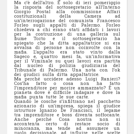
Ma c’è dell’altro. È solo di ieri pomeriggio
la risposta del sottosegretario all’Interno
Giorgio Postal alla commissione Affari
costituzionali della Camera ad
un’interrogazione del comunista Francesco
Forleo sugli appalti di Palermo. Forleo
chiedeva a chi erano stati affidati i lavori
per la costruzione di una galleria sul
fiume Torto e il sottosegretario ha
spiegato che la ditta appaltatrice si era
avvalsa di persone non coinvolte con la
mafia. L’appalto era stato vinto dalla
Sageco e, quattro mesi fa, un’informativa
per il Viminale su quei lavori era partita
dal nucleo di polizia giudiziaria del
Tribunale di Palermo. Una nota con l’ok
dei giudici sulla ditta appaltatrice.
Ma perché uccidere adesso Luigi Ranieri?
Cos’ha fatto o cosa non ha fatto
l’imprenditore per morire ammazzato? È un
pianeta dove è difficile indagare e dove la
mafia punta tutte le sue carte.
Quando le cosche s’infiltrano nel pacchetto
azionario di un’impresa, spiega il giudice
istruttore Ignazio De Francisci, il legame
tra imprenditore e boss diventa soffocante.
Anche perché Cosa nostra non si
accontenta certo di restare socio di
minoranza, ma tende ad assumere un
ruolo decisionale, ad influire nelle scelte