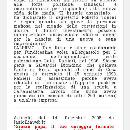
alle forze politiche, sindacali e
imprenditoriali per rispondere alla nuova
sfida della mafia. “Il brutale assassinio –
ha dichiarato il segretario Roberto Tonini
– segna quanto sia grave la presenza
mafiosa nel mondo delle costruzioni in
Sicilia. I futuri investimenti possono
rappresentare un’occasione storica anche
per la nascita di una nuova e sana
imprenditoria”.
.
PALERMO . Totò Riina è stato condannato
per l’undicesima volta all’ergastolo per l’
uccisione dell’imprenditore edile
palermitano Luigi Ranieri, nel 1988. Stessa
pena a Salvatore Biondino, che guidava
l’auto di Riina quando il capo di Cosa
nostra fu arrestato il 15 gennaio 1993.
Ranieri fu assassinato perchè aveva
rifiutato di rinunciare all’appalto pubblico
per la realizzazione di una scuola a
Caltanissetta. Lavoro che Riina aveva
promesso (in cambio di oltre 200 milioni)
a un’altra impresa.
Articolo del 14 Dicembre 2008 da
lasiciliaweb.it
“Grazie papà, il tuo coraggio fermato