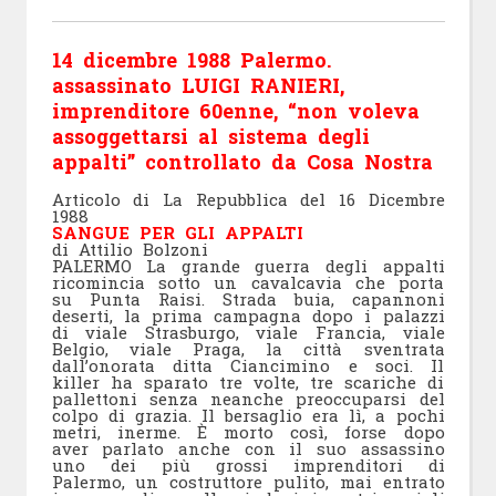
14 dicembre 1988 Palermo.
assassinato LUIGI RANIERI,
imprenditore 60enne, “non voleva
assoggettarsi al sistema degli
appalti” controllato da Cosa Nostra
Articolo di La Repubblica del 16 Dicembre
1988
SANGUE PER GLI APPALTI
di Attilio Bolzoni
PALERMO La grande guerra degli appalti
ricomincia sotto un cavalcavia che porta
su Punta Raisi. Strada buia, capannoni
deserti, la prima campagna dopo i palazzi
di viale Strasburgo, viale Francia, viale
Belgio, viale Praga, la città sventrata
dall’onorata ditta Ciancimino e soci. Il
killer ha sparato tre volte, tre scariche di
pallettoni senza neanche preoccuparsi del
colpo di grazia. Il bersaglio era lì, a pochi
metri, inerme. È morto così, forse dopo
aver parlato anche con il suo assassino
uno dei più grossi imprenditori di
Palermo, un costruttore pulito, mai entrato