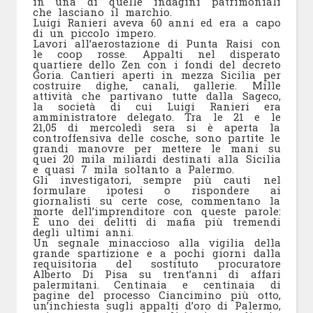
in una di quelle indagini patrimoniali
che lasciano il marchio.
Luigi Ranieri aveva 60 anni ed era a capo
di un piccolo impero.
Lavori all’aerostazione di Punta Raisi con
le coop rosse. Appalti nel disperato
quartiere dello Zen con i fondi del decreto
Goria. Cantieri aperti in mezza Sicilia per
costruire dighe, canali, gallerie. Mille
attività che partivano tutte dalla Sageco,
la società di cui Luigi Ranieri era
amministratore delegato. Tra le 21 e le
21,05 di mercoledì sera si è aperta la
controffensiva delle cosche, sono partite le
grandi manovre per mettere le mani su
quei 20 mila miliardi destinati alla Sicilia
e quasi 7 mila soltanto a Palermo.
Gli investigatori, sempre più cauti nel
formulare ipotesi o rispondere ai
giornalisti su certe cose, commentano la
morte dell’imprenditore con queste parole:
È uno dei delitti di mafia più tremendi
degli ultimi anni.
Un segnale minaccioso alla vigilia della
grande spartizione e a pochi giorni dalla
requisitoria del sostituto procuratore
Alberto Di Pisa su trent’anni di affari
palermitani. Centinaia e centinaia di
pagine del processo Ciancimino più otto,
un’inchiesta sugli appalti d’oro di Palermo,