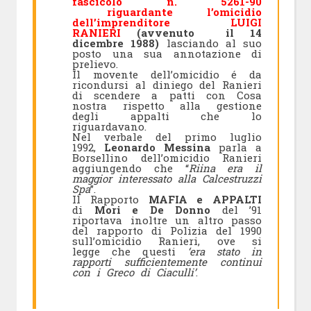
fascicolo n. 5261-90
riguardante l’omicidio
dell’imprenditore
LUIGI
RANIERI
(avvenuto
il 14
dicembre 1988)
lasciando al suo
posto una sua annotazione di
prelievo.
Il movente dell’omicidio é da
ricondursi al diniego del Ranieri
di scendere a patti con Cosa
nostra rispetto alla gestione
degli appalti che lo
riguardavano.
Nel verbale del primo luglio
1992,
Leonardo Messina
parla a
Borsellino dell’omicidio Ranieri
aggiungendo che “
Riina era il
maggior interessato alla Calcestruzzi
Spa
”.
Il Rapporto
MAFIA e APPALTI
di
Mori e De Donno
del ’91
riportava inoltre un altro passo
del rapporto di Polizia del 1990
sull’omicidio Ranieri, ove si
legge che questi
‘era stato in
rapporti sufficientemente continui
con i Greco di Ciaculli’
.