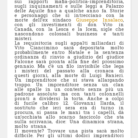
sui rapporti mafia-politica-imprenditoria,
sugli inquinamenti e sulle leggi a Palazzo
delle Aquile fino a qualche anno fa. Storie
e personaggi che si intrecciano con la
morte dell’ex sindaco
Giuseppe Insalaco
,
con gli investimenti di don Vito in
Canada, con la Lesca e la Icem, sigle che
nascondono colossali business e tanti
misteri.
La requisitoria sugli appalti miliardari di
Vito Ciancimino sarà depositata molto
probabilmente entro Natale e la sentenza
ordinanza di rinvio a giudizio del giudice
Falcone sarà pronta alla fine del prossimo
gennaio. Ma c’è un filo invisibile che lega
i misteri del passato alla cronaca di
questi giorni, alla morte di Luigi Ranieri.
Un imprenditore che si stava allargando
troppo. Un imprenditore senza un clan
alle spalle in un contesto senza più un
padrone assoluto ma con tanti colonnelli
pronti a dividersi la torta. Anche a colpi
di fucile calibro 12. Giovanni Ilarda, il
sostituto che ieri sera era di turno in
procura, si passa le mani tra i capelli, dà
un’occhiata allo scarno fascicolo che sta
sulla scrivania, dice: Una dinamica strana,
molto strana.
Il movente? Trovare una pista sarà molto
difficile. Per gli ultimi dodici imprenditori