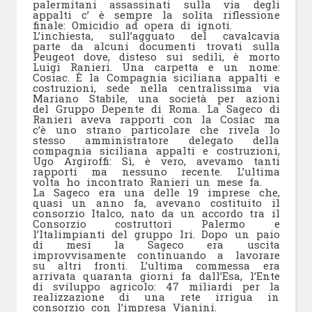
palermitani assassinati sulla via degli
appalti c’ è sempre la solita riflessione
finale: Omicidio ad opera di ignoti.
L’inchiesta, sull’agguato del cavalcavia
parte da alcuni documenti trovati sulla
Peugeot dove, disteso sui sedili, è morto
Luigi Ranieri. Una carpetta e un nome:
Cosiac. È la Compagnia siciliana appalti e
costruzioni, sede nella centralissima via
Mariano Stabile, una società per azioni
del Gruppo Depente di Roma. La Sageco di
Ranieri aveva rapporti con la Cosiac ma
c’è uno strano particolare che rivela lo
stesso amministratore delegato della
compagnia siciliana appalti e costruzioni,
Ugo Argiroffi: Sì, è vero, avevamo tanti
rapporti ma nessuno recente. L’ultima
volta ho incontrato Ranieri un mese fa.
La Sageco era una delle 19 imprese che,
quasi un anno fa, avevano costituito il
consorzio Italco, nato da un accordo tra il
Consorzio costruttori Palermo e
l’Italimpianti del gruppo Iri. Dopo un paio
di mesi la Sageco era uscita
improvvisamente continuando a lavorare
su altri fronti. L’ultima commessa era
arrivata quaranta giorni fa dall’Esa, l’Ente
di sviluppo agricolo: 47 miliardi per la
realizzazione di una rete irrigua in
consorzio con l’impresa Vianini.