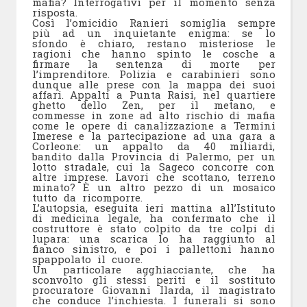
mafia? Interrogativi per il momento senza
risposta.
Così l’omicidio Ranieri somiglia sempre
più ad un inquietante enigma: se lo
sfondo è chiaro, restano misteriose le
ragioni che hanno spinto le cosche a
firmare la sentenza di morte per
l’imprenditore. Polizia e carabinieri sono
dunque alle prese con la mappa dei suoi
affari. Appalti a Punta Raisi, nel quartiere
ghetto dello Zen, per il metano, e
commesse in zone ad alto rischio di mafia
come le opere di canalizzazione a Termini
Imerese e la partecipazione ad una gara a
Corleone: un appalto da 40 miliardi,
bandito dalla Provincia di Palermo, per un
lotto stradale, cui la Sageco concorre con
altre imprese. Lavori che scottano, terreno
minato? È un altro pezzo di un mosaico
tutto da ricomporre.
L’autopsia, eseguita ieri mattina all’Istituto
di medicina legale, ha confermato che il
costruttore è stato colpito da tre colpi di
lupara: una scarica lo ha raggiunto al
fianco sinistro, e poi i pallettoni hanno
spappolato il cuore.
Un particolare agghiacciante, che ha
sconvolto gli stessi periti e il sostituto
procuratore Giovanni Ilarda, il magistrato
che conduce l’inchiesta. I funerali si sono