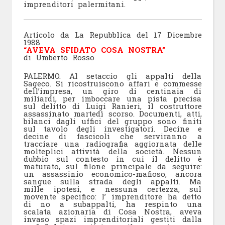
imprenditori palermitani.
Articolo da La Repubblica del 17 Dicembre
1988
“AVEVA SFIDATO COSA NOSTRA”
di Umberto Rosso
PALERMO. Al setaccio gli appalti della
Sageco. Si ricostruiscono affari e commesse
dell’impresa, un giro di centinaia di
miliardi, per imboccare una pista precisa
sul delitto di Luigi Ranieri, il costruttore
assassinato martedì scorso. Documenti, atti,
bilanci dagli uffici del gruppo sono finiti
sul tavolo degli investigatori. Decine e
decine di fascicoli che serviranno a
tracciare una radiografia aggiornata delle
molteplici attività della società. Nessun
dubbio sul contesto in cui il delitto è
maturato, sul filone principale da seguire:
un assassinio economico-mafioso, ancora
sangue sulla strada degli appalti. Ma
mille ipotesi, e nessuna certezza, sul
movente specifico: l’ imprenditore ha detto
di no a subappalti, ha respinto una
scalata azionaria di Cosa Nostra, aveva
invaso spazi imprenditoriali gestiti dalla