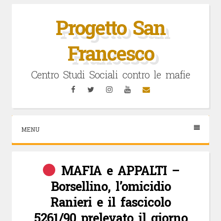
Vai
al
Progetto San
contenuto
Francesco
Centro Studi Sociali contro le mafie
Facebook
Twitter
Instagram
YouTube
Email
MENU
MAFIA e APPALTI –
Borsellino, l’omicidio
Ranieri e il fascicolo
5261/90 prelevato il giorno