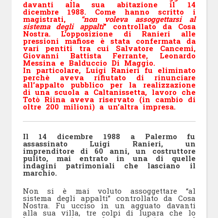
davanti alla sua abitazione il 14
dicembre 1988. Come hanno scritto i
magistrati,
“non voleva assoggettarsi al
sistema degli appalti
” controllato da Cosa
Nostra. L’opposizione di Ranieri alle
pressioni mafiose è stata confermata da
vari pentiti tra cui Salvatore Cancemi,
Giovanni Battista Ferrante, Leonardo
Messina e Balduccio Di Maggio.
In particolare,
Luigi Ranieri fu eliminato
perchè aveva rifiutato di rinunciare
all’appalto pubblico per la realizzazione
di una scuola a Caltanissetta, lavoro che
Totò Riina aveva riservato (in cambio di
oltre 200 milioni) a un’altra impresa.
Il 14 dicembre 1988 a Palermo fu
assassinato Luigi Ranieri, un
imprenditore di 60 anni, un costruttore
pulito, mai entrato in una di quelle
indagini patrimoniali che lasciano il
marchio.
Non si è mai voluto assoggettare “al
sistema degli appalti” controllato da Cosa
Nostra. Fu ucciso in un agguato davanti
alla sua villa, tre colpi di lupara che lo