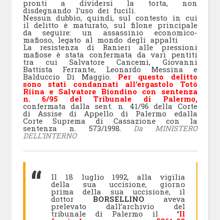
pronti a dividersi la torta, non
disdegnando l’uso dei fucili.
Nessun dubbio, quindi, sul contesto in cui
il delitto è maturato, sul filone principale
da seguire: un assassinio economico-
mafioso, legato al mondo degli appalti
La resistenza di Ranieri alle pressioni
mafiose è stata confermata da vari pentiti
tra cui Salvatore Cancemi, Giovanni
Battista Ferrante, Leonardo Messina e
Balduccio Di Maggio.
Per questo delitto
sono stati condannati all’ergastolo Totò
Riina e Salvatore Biondino con sentenza
n. 6/95 del Tribunale di Palermo,
confermata dalla sent. n. 41/96 della Corte
di Assise di Appello di Palermo edalla
Corte Suprema di Cassazione con la
sentenza n. 573/1998.
Da MINISTERO
DELL’INTERNO
Il 18 luglio 1992, alla vigilia
della sua uccisione, giorno
prima della sua uccisione, il
dottor
BORSELLINO
aveva
prelevato dall’archivio del
tribunale di Palermo il “
Il