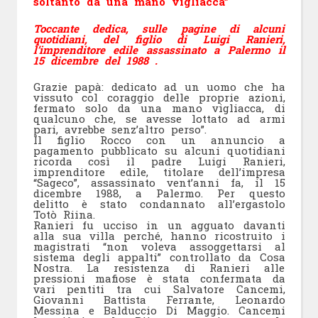
soltanto da una mano vigliacca”
Toccante dedica, sulle pagine di alcuni
quotidiani, del figlio di Luigi Ranieri,
l’imprenditore edile assassinato a Palermo il
15 dicembre del 1988
.
Grazie papà: dedicato ad un uomo che ha
vissuto col coraggio delle proprie azioni,
fermato solo da una mano vigliacca, di
qualcuno che, se avesse lottato ad armi
pari, avrebbe senz’altro perso”.
Il figlio Rocco con un annuncio a
pagamento pubblicato su alcuni quotidiani
ricorda così il padre Luigi Ranieri,
imprenditore edile, titolare dell’impresa
“Sageco”, assassinato vent’anni fa, il 15
dicembre 1988, a Palermo. Per questo
delitto è stato condannato all’ergastolo
Totò Riina.
Ranieri fu ucciso in un agguato davanti
alla sua villa perché, hanno ricostruito i
magistrati “non voleva assoggettarsi al
sistema degli appalti” controllato da Cosa
Nostra. La resistenza di Ranieri alle
pressioni mafiose è stata confermata da
vari pentiti tra cui Salvatore Cancemi,
Giovanni Battista Ferrante, Leonardo
Messina e Balduccio Di Maggio. Cancemi