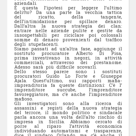
aziendali.
È questa l’ipotesi per leggere l’ultimo
delitto? Da una parte la vecchia tattica
del ricatto, della tangente,
dell’intimidazione per spillare denaro.
Dall’altra la nuova strategia dei clan:
entrare nelle aziende pulite e gestite da
insospettabili per riciclare poi colossali
somme di denaro provenienti dal traffico
degli stupefacenti.
Siamo passati ad un’altra fase, aggiunge il
sostituto procuratore Alberto Di Pisa,
prima investivano in negozi, in attività
commerciali, attraverso dei prestanome.
Adesso sarà più difficile scovarli.
Dello stesso parere sono i sostituti
procuratori Guido Lo Forte e Giuseppe
Ajala. Quest’ultimo, sui rapporti mafia-
imprenditoria fa queste distinzioni: C’è l’
imprenditore succube, l’imprenditore
favoreggiatore, ma c’è anche l’imprenditore
mafioso.
Gli investigatori sono alla ricerca di
assassini e registi della nuova strategia
del terrore, il mondo politico e sindacale
parla ancora una volta dell’alto rischio di
impresa in Sicilia. Abbiamo cercato di
porre al riparo l’attività economica
individuando automatismi e trasparenze,
dice il sindaco Orlando, ma c’è anche il