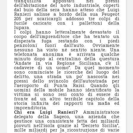
tranquillità appostati nei pressi
dell’abitazione del noto industriale, coperti
dal buio della sera hanno atteso che Luigi
Ranieri salisse a bordo della sua Peugeot
205 per scaricargli addosso tre colpi di
fucile caricato con i pallettoni della
lupara.
I colpi hanno letteralmente devastato il
corpo dell’imprenditore che ha tentato un
disperata fuga restando con i piedi
penzoloni fuori dall’auto. Ovviamente
nessuno ha visto né sentito niente. Una
telefonata anonima è arrivata qualche
minuto dopo al centralino della questura
“Andate in via Regione Siciliana, c’è il
cadavere di un uomo”. Da quel momento
sono cominciate le ricerche del luogo del
delitto, una strada un po’ nascosta nei
pressi dello svincolo dell’autostrada per
l’aeroporto di Punta Raisi. Quando gli
uomini della mobile hanno identificato la
vittima si sono resi conto di essere di
fronte ad un altro terribile capitolo della
storia infinita dei rapporti tra mafia ed
imprenditoria.
Chi era Luigi Ranieri?
Amministratore
delegato della Sageco, una azienda che
gestisce una consistente fetta dei miliardi
piovuti nell’isola grazie al “Decreto Sicilia”,
mille miliardi per la ricostruzione di varie