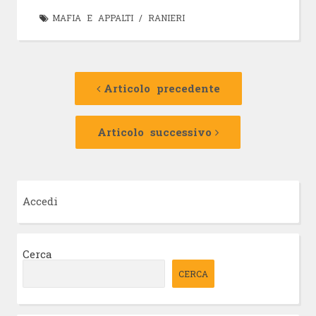
MAFIA E APPALTI
/
RANIERI
Navigazione
Articolo
precedente:
Articolo precedente
articolo
Articolo
successivo:
Articolo successivo
Accedi
Cerca
CERCA