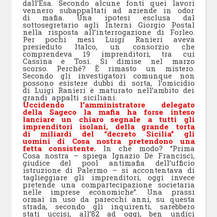
dall’Esa. Secondo alcune fonti quei lavori
vennero subappaltati ad aziende in odor
di mafia. Una ipotesi esclusa dal
sottosegretario agli Interni Giorgio Postal
nella risposta all’interrogazione di Forleo.
Per pochi mesi Luigi Ranieri aveva
presieduto Italco, un consorzio che
comprendeva 19 imprenditori, tra cui
Cassina e Tosi. Si dimise nel marzo
scorso. Perché? È rimasto un mistero.
Secondo gli investigatori comunque non
possono esistere dubbi di sorta, l’omicidio
di Luigi Ranieri è maturato nell’ambito dei
grandi appalti siciliani.
Uccidendo l’amministratore delegato
della Sageco la mafia ha forse inteso
lanciare un chiaro segnale a tutti gli
imprenditori isolani, della grande torta
di miliardi del “decreto Sicilia” gli
uomini di Cosa nostra pretendono una
fetta consistente.
In che modo? “Prima
Cosa nostra – spiega Ignazio De Francisci,
giudice del pool antimafia dell’ufficio
istruzione di Palermo – si accontentava di
taglieggiare gli imprenditori, oggi invece
pretende una compartecipazione societaria
nelle imprese economiche”. Una prassi
ormai in uso da parecchi anni, su questa
strada, secondo gli inquirenti, sarebbero
stati uccisi, all’82 ad oggi, ben undici