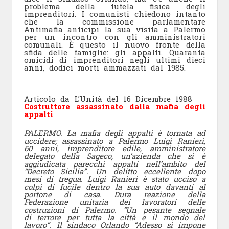
problema della tutela fisica degli
imprenditori. I comunisti chiedono intanto
che la commissione parlamentare
Antimafia anticipi la sua visita a Palermo
per un incontro con gli amministratori
comunali. È questo il nuovo fronte della
sfida delle famiglie: gli appalti. Quaranta
omicidi di imprenditori negli ultimi dieci
anni, dodici morti ammazzati dal 1985.
Articolo da L’Unità del 16 Dicembre 1988
Costruttore assassinato dalla mafia degli
appalti
PALERMO. La mafia degli appalti è tornata ad
uccidere; assassinato a Palermo Luigi Ranieri,
60 anni, imprenditore edile, amministratore
delegato della Sageco, un’azienda che si è
aggiudicata parecchi appalti nell’ambito del
“Decreto Sicilia”. Un delitto eccellente dopo
mesi di tregua. Luigi Ranieri è stato ucciso a
colpi di fucile dentro la sua auto davanti al
portone di casa. Dura reazione della
Federazione unitaria dei lavoratori delle
costruzioni di Palermo. “Un pesante segnale
di terrore per tutta la città e il mondo del
lavoro”. Il sindaco Orlando “Adesso si impone