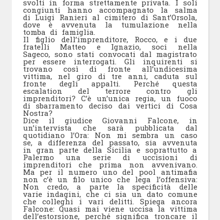
svolti in forma strettamente privata. I soli
congiunti hanno accompagnato la salma
di Luigi Ranieri al cimitero di Sant’Orsola,
dove è avvenuta la tumulazione nella
tomba di famiglia.
Il figlio dell’imprenditore, Rocco, e i due
fratelli Matteo e Ignazio, soci nella
Sageco, sono stati convocati dal magistrato
per essere interrogati. Gli inquirenti si
trovano così di fronte all’undicesima
vittima, nel giro di tre anni, caduta sul
fronte degli appalti. Perché questa
escalation del terrore contro gli
imprenditori? C’è un’unica regia, un fuoco
di sbarramento deciso dai vertici di Cosa
Nostra?
Dice il giudice Giovanni Falcone, in
un’intervista che sarà pubblicata dal
quotidiano l’Ora: Non mi sembra un caso
se, a differenza del passato, sia avvenuta
in gran parte della Sicilia e soprattutto a
Palermo una serie di uccisioni di
imprenditori che prima non avvenivano.
Ma per il numero uno del pool antimafia
non c’è un filo unico che lega l’offensiva:
Non credo, a parte la specificità delle
varie indagini, che ci sia un dato comune
che colleghi i vari delitti. Spiega ancora
Falcone: Quasi mai viene uccisa la vittima
dell’estorsione, perché significa troncare il