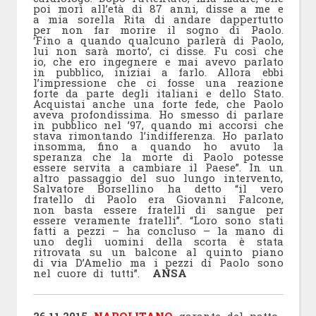
poi morì all’età di 87 anni, disse a me e
a mia sorella Rita di andare dappertutto
per non far morire il sogno di Paolo.
‘Fino a quando qualcuno parlerà di Paolo,
lui non sarà morto’, ci disse. Fu così che
io, che ero ingegnere e mai avevo parlato
in pubblico, iniziai a farlo. Allora ebbi
l’impressione che ci fosse una reazione
forte da parte degli italiani e dello Stato.
Acquistai anche una forte fede, che Paolo
aveva profondissima. Ho smesso di parlare
in pubblico nel ’97, quando mi accorsi che
stava rimontando l’indifferenza. Ho parlato
insomma, fino a quando ho avuto la
speranza che la morte di Paolo potesse
essere servita a cambiare il Paese”. In un
altro passaggio del suo lungo intervento,
Salvatore Borsellino ha detto “il vero
fratello di Paolo era Giovanni Falcone,
non basta essere fratelli di sangue per
essere veramente fratelli”. “Loro sono stati
fatti a pezzi – ha concluso – la mano di
uno degli uomini della scorta è stata
ritrovata su un balcone al quinto piano
di via D’Amelio ma i pezzi di Paolo sono
nel cuore di tutti”.
ANSA
26.11.2015
NAPOLITANO
garante del patto