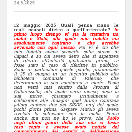
24.8.2025
12 maggio 2025 Quali pensa siano le
reali causali dietro a quell’attentato?
In
primo luogo ritengo vi sia la trattativa tra
mafia e Stato, alla quale mio fratello era
assolutamente contrario e che avrebbe
avversato con ogni mezzo.
Poi vi è ciò che
mio fratello aveva scoperto sulla strage di
Capaci e su cui aveva detto che si aspettava
di riferire all’autorità giudiziaria prima, se
fosse stato il caso, di riferirne in pubblico.
Sono in particolare queste parole, pronunciate
il 25 di giugno in un incontro pubblico alla
biblioteca comunale di Palermo, che
determinano la sua condanna a morte. Paolo
non verrà mai sentito dalla Procura di
Caltanissetta, alla quale verrà invece, dopo la
sua morte, chiamato irritualmente a
collaborare alle indagini quel Bruno Contrada
[allora numero due del SISDE, ndr] del quale,
pochi giorni prima, Gaspare Mutolo gli aveva
rivelato la collusione con la mafia. Penso
anche, ma non ne ho le prove, che
Paolo
negli ultimi giorni della sua vita si fosse
reso conto o avesse avuto notizie del
coinvolgimento dei servizi e dell’eversione