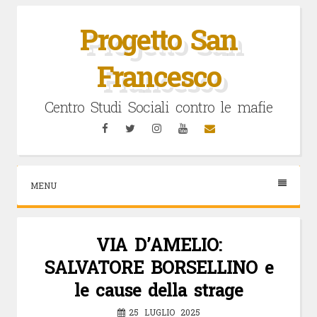
Vai
al
Progetto San
contenuto
Francesco
Centro Studi Sociali contro le mafie
Facebook
Twitter
Instagram
YouTube
Email
MENU
VIA D’AMELIO:
SALVATORE BORSELLINO e
le cause della strage
25 LUGLIO 2025