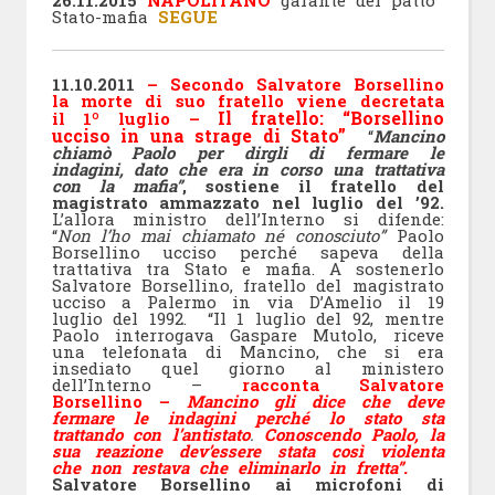
Stato-mafia
SEGUE
11.10.2011
– Secondo Salvatore Borsellino
la morte di suo fratello viene decretata
Il fratello: “Borsellino
il 1º luglio –
ucciso in una strage di Stato”
“
Mancino
chiamò Paolo per dirgli di fermare le
indagini, dato che era in corso una trattativa
con la mafia”
, sostiene il fratello del
magistrato ammazzato nel luglio del ’92.
L’allora ministro dell’Interno si difende:
“
Non l’ho mai chiamato né conosciuto”
Paolo
Borsellino ucciso perché sapeva della
trattativa tra Stato e mafia. A sostenerlo
Salvatore Borsellino, fratello del magistrato
ucciso a Palermo in via D’Amelio il 19
luglio del 1992.
“Il 1 luglio del 92, mentre
Paolo interrogava Gaspare Mutolo, riceve
una telefonata di Mancino, che si era
insediato quel giorno al ministero
dell’Interno –
racconta Salvatore
Borsellino –
Mancino gli dice che deve
fermare le indagini perché lo stato sta
trattando con l’antistato
.
Conoscendo Paolo, la
sua reazione dev’essere stata così violenta
che non restava che eliminarlo in fretta”.
Salvatore Borsellino ai microfoni di