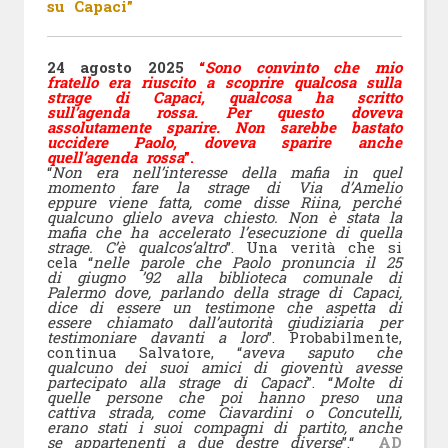
su Capaci”
24 agosto 2025
“
Sono convinto che mio
fratello era riuscito a scoprire qualcosa sulla
strage di Capaci, qualcosa ha scritto
sull’agenda rossa. Per questo doveva
assolutamente sparire. Non sarebbe bastato
uccidere Paolo, doveva sparire anche
quell’agenda rossa
”.
“
Non era nell’interesse della mafia in quel
momento fare la strage di Via d’Amelio
eppure viene fatta, come disse Riina, perché
qualcuno glielo aveva chiesto. Non è stata la
mafia che ha accelerato l’esecuzione di quella
strage. C’è qualcos’altro
”. Una verità che si
cela “
nelle parole che Paolo pronuncia il 25
di giugno ’92 alla biblioteca comunale di
Palermo dove, parlando della strage di Capaci,
dice di essere un testimone che aspetta di
essere chiamato dall’autorità giudiziaria per
testimoniare davanti a loro
”. Probabilmente,
continua Salvatore, “
aveva saputo che
qualcuno dei suoi amici di gioventù avesse
partecipato alla strage di Capaci
”. “
Molte di
quelle persone che poi hanno preso una
cattiva strada, come Ciavardini o Concutelli,
erano stati i suoi compagni di partito, anche
se appartenenti a due destre diverse
”.“
AD