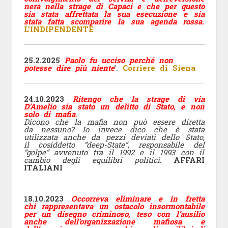
nera nella strage di Capaci e che per questo
sia stata affrettata la sua esecuzione e sia
stata fatta scomparire la sua agenda rossa.
L’INDIPENDENTE
25.2.2025
Paolo fu ucciso perché non
potesse dire più niente
’
.
Corriere di Siena
24.10.2023
Ritengo che la strage di via
D’Amelio sia stato un delitto di Stato, e non
solo di mafia
.
Dicono che la mafia non può essere diretta
da nessuno? Io invece dico che è stata
utilizzata anche da pezzi deviati dello Stato,
il cosiddetto “deep-State”, responsabile del
“golpe” avvenuto tra il 1992 e il 1993 con il
cambio degli equilibri politici
.
AFFARI
ITALIANI
18.10.2023
Occorreva eliminare e in fretta
chi rappresentava un ostacolo insormontabile
per un disegno criminoso, teso con l’ausilio
anche dell’organizzazione mafiosa e