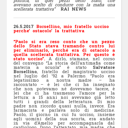
politica, di quei pezzi dello Stato, che
avevano scelto di condurre con la mafia una
scellerata trattativa”
RAI NEWS
26.5.2017
Borsellino, mio fratello ucciso
perche’ ostacolo’ la trattativa
“Paolo si era reso conto che un pezzo
dello Stato stava tramando contro lui
per eliminarlo, perché era di ostacolo a
quella scellerata trattativa. Per questo è
stato ucciso”.
A dirlo, stamane, nel corso
del convegno “La storia dell’antimafia come
materia a scuola” è stato
Salvatore
Borsellino
, fratello del magistrato ucciso
nel luglio del ’92 a Palermo. “Paolo era
legatissimo a nostra madre – ha
raccontato – è lei che ci ha insegnato
che non potevamo né dovevamo tacere, è
lei che ci ha trasmesso l’amore per la
lettura: a 15 anni noi avevamo già letto
tutti i grandi della letteratura. Di mio
padre non ricordo quasi nulla, invece. Era
farmacista e parlava solo di medicine.
Paolo, il giorno in cui fu ucciso, insieme
agli uomini della sua scorta, era andato
in via d’Amelio per accompagnarla dal
cardiologo. Dopo l’attentato, mia madre, che