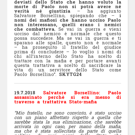
deviati dello Stato che hanno voluto la
morte di Paolo non si potrà avere né
verità né giustizia
– ha aggiunto
Salvatore Borsellino, spiegando che –
i
nomi dei mafiosi che hanno ucciso Paolo
non interessano, quelli erano i nemici
che combatteva.
Se vai in guerra e vieni
ucciso dal nemico è normale che questo
possa succedere. Ma se vai in guerra e ti
sparano alle spalle, questo non è normale
– ha proseguito il fratello del giudice
prima di concludere – Io voglio i nomi di
chi all’interno dello Stato ha scelto di
trattare con la mafia e per portare avanti
questa trattativa a scelto di sacrificare la
vita di un servitore dello Stato come
Paolo Borsellino”.
SKYTG24
19.7.2018
Salvatore Borsellino: Paolo
assassinato perchè si era messo di
traverso a trattativa Stato-mafia
“Mio fratello, ne sono convinto, è stato ucciso
con un piano affrettato rispetto a quella che
sarebbe stata la sua eliminazione, che sarebbe
arrivata in ogni caso, per mano della mafia,
ma che è stata sollecitata da parte di quella