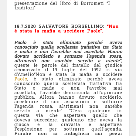
presentazione del libro di Borrometi “I
traditori”
19.7.2020 SALVATORE BORSELLINO:
“Non
è stata la mafia a uccidere Paolo”.
Paolo è stato eliminato perché aveva
conosciuto quella scellerata trattativa tra Stato
e mafia e non l’avrebbe mai accettata
.
Hanno
dovuto ucciderlo e sottrarre l’agenda rossa,
altrimenti non sarebbe servito a niente”
,
queste le parole del fratello del giudice
ammazzato il 19 luglio del 1992 in via
d’Amelio“Non è stata la mafia a uccidere
Paolo
, è stato eliminato perché aveva
conosciuto quella scellerata trattativa tra
Stato e mafia e non l’avrebbe mai
accettata, l’avrebbe denunciata all’opinione
pubblica. Allora hanno dovuto ucciderlo,
accelerare il suo assassinio e sottrarre
l’agenda rossa, altrimenti non sarebbe
servito a niente”. “C’era qualcuno in
questa via che aspettava quello che
doveva succedere, qualcuno che aveva la
giacca e la cravatta e aspettava
l’esplosione per sottrarre quell’agenda.
Finché non si indagherà sui pezzi