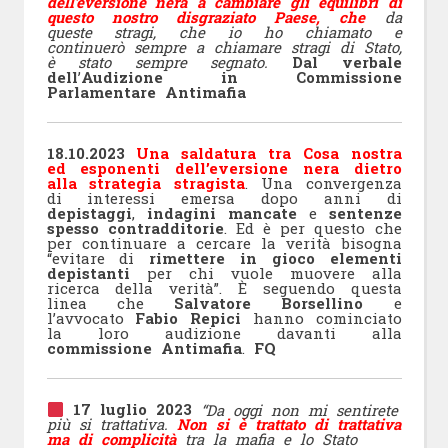
dell’eversione nera a cambiare gli equilibri di
questo nostro disgraziato Paese, che
da
queste stragi, che io ho chiamato e
continuerò sempre a chiamare stragi di Stato,
è stato sempre segnato.
Dal verbale
dell
’
Audizione in Commissione
Parlamentare Antimafia
18.10.2023
Una saldatura tra Cosa nostra
ed esponenti dell’eversione nera dietro
alla strategia stragista
. Una convergenza
di interessi emersa dopo anni di
depistaggi
,
indagini mancate
e
sentenze
spesso contradditorie
. Ed è per questo che
per continuare a cercare la verità bisogna
“evitare di
rimettere in gioco elementi
depistanti
per chi vuole muovere alla
ricerca della verità”. È seguendo questa
linea che
Salvatore Borsellino
e
l’avvocato
Fabio Repici
hanno cominciato
la loro audizione davanti alla
commissione Antimafia
.
FQ
17 luglio 2023
“Da oggi non mi sentirete
più si trattativa.
Non si è trattato di trattativa
ma di complicità
tra la mafia e lo Stato