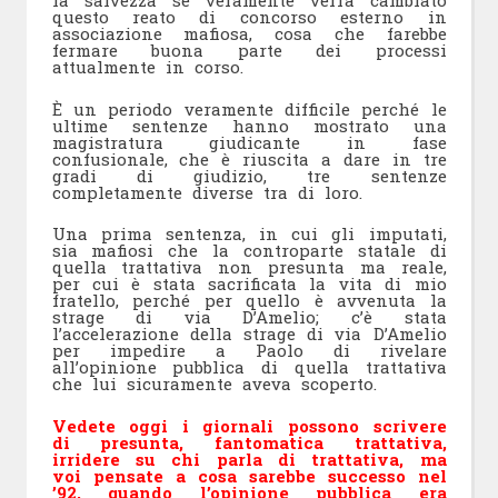
la salvezza se veramente verrà cambiato
questo reato di concorso esterno in
associazione mafiosa, cosa che farebbe
fermare buona parte dei processi
attualmente in corso.
È un periodo veramente difficile perché le
ultime sentenze hanno mostrato una
magistratura giudicante in fase
confusionale, che è riuscita a dare in tre
gradi di giudizio, tre sentenze
completamente diverse tra di loro.
Una prima sentenza, in cui gli imputati,
sia mafiosi che la controparte statale di
quella trattativa non presunta ma reale,
per cui è stata sacrificata la vita di mio
fratello, perché per quello è avvenuta la
strage di via D’Amelio; c’è stata
l’accelerazione della strage di via D’Amelio
per impedire a Paolo di rivelare
all’opinione pubblica di quella trattativa
che lui sicuramente aveva scoperto.
Vedete oggi i giornali possono scrivere
di presunta, fantomatica trattativa,
irridere su chi parla di trattativa, ma
voi pensate a cosa sarebbe successo nel
’92, quando l’opinione pubblica era