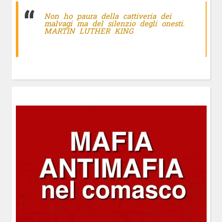
Non ho paura della cattiveria dei
malvagi ma del silenzio degli onesti.
MARTIN LUTHER KING