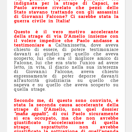
indignata per la strage di Capaci, se
Paolo avesse rivelato che pezzi dello
Stato stavano trattando con gli assassini
di Giovanni Falcone? Ci sarebbe stata la
guerra civile in Italia!
Questo è il vero motivo accelerante
della strage di via D’Amelio insieme con
il volere impedire che Paolo andasse a
testimoniare a
Caltanissetta, dove aveva
chiesto di essere, di potere testimoniare
davanti ai giudici per quello che aveva
scoperto; lui che era il migliore amico di
Falcone, lui che era stato l’unico ad avere
letto, in vita, il diario nella sua interezza
di Giovanni Falcone, aveva chiesto
espressamente di poter deporre davanti
all’autorità giudiziaria su quello che
sapeva e su quello che aveva scoperto su
quella strage.
Secondo me, di questo sono convinto, è
stata la seconda causa accelerante della
strage di D’Amelio, non quel dossier
“mafia appalti”,
di cui Paolo sicuramente
si era occupato, ma che non avrebbe
giustificato l’accelerazione di quella
strage; soprattutto non avrebbe
giustificato la sottrazione di quell’agenda