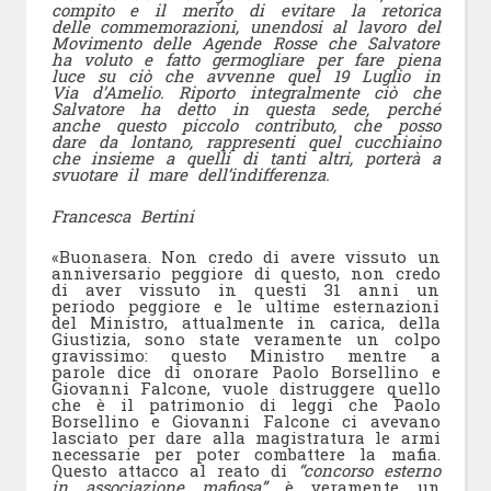
compito e il merito di evitare la retorica
delle commemorazioni, unendosi al lavoro del
Movimento delle Agende Rosse che Salvatore
ha voluto e fatto germogliare per fare piena
luce su ciò che avvenne quel 19 Luglio in
Via d’Amelio. Riporto integralmente ciò che
Salvatore ha detto in questa sede, perché
anche questo piccolo contributo, che posso
dare da lontano, rappresenti quel cucchiaino
che insieme a quelli di tanti altri, porterà a
svuotare il mare dell’indifferenza.
Francesca Bertini
«Buonasera. Non credo di avere vissuto un
anniversario peggiore di questo, non credo
di aver vissuto in questi 31 anni un
periodo peggiore e le ultime esternazioni
del Ministro, attualmente in carica, della
Giustizia, sono state veramente un colpo
gravissimo: questo Ministro mentre a
parole dice di onorare Paolo Borsellino e
Giovanni Falcone, vuole distruggere quello
che è il patrimonio di leggi che Paolo
Borsellino e Giovanni Falcone ci avevano
lasciato per dare alla magistratura le armi
necessarie per poter combattere la mafia.
Questo attacco al reato di
“concorso esterno
in associazione mafiosa”
è veramente un