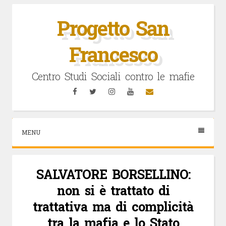
Vai
al
Progetto San
contenuto
Francesco
Centro Studi Sociali contro le mafie
Facebook
Twitter
Instagram
YouTube
Email
MENU
SALVATORE BORSELLINO:
non si è trattato di
trattativa ma di complicità
tra la mafia e lo Stato