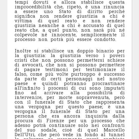
tempi dovuti e allora stabilisce questa
improcedibilità che, ripeto, è una rinuncia
a essere uno Stato di diritto perché
significa non rendere giustizia a chi è
vittima di quel reato e non rendere
giustizia neanche a chi è accusato di quel
reato che, a quel punto, non sarà più né
colpevole né innocente, semplicemente il
processo non potrà più essere condotto.
Inoltre si stabilisce un doppio binario per
la giustizia: la giustizia verso i poveri
cristi che non possono permettersi schiere
di avvocati, che non si possono permettere
di pagare testimoni per testimoniare il
falso, come più volte purtroppo è successo
da parte di certi personaggi nel nostro
paese e quindi potranno procrastinare
all’infinito i processi di cui sono imputati
fino ad arrivare alla possibilità di
intervenire, per morte sopravvenuta, però
con il funerale di Stato che rappresenta
una vergogna per questo paese; è una
vergogna il funerale di Stato per una
persona che era ancora inquisita dalla
procura di Firenze per un processo che
adesso potrà continuare solo nei confronti
del suo sodale, cioè di quel Marcello
Dell’Utri, che però vede in fondo al tunnel