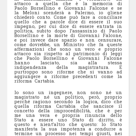
attacco a quella che è la memoria di
Paolo Borsellino e Giovanni Falcone e se
la Meloni scenderà a Palermo, io gliene
chiederò conto. Come può fare a conciliare
quello che a parole dice di essere il suo
impegno, per cui dice di essere entrata in
politica, subito dopo l’assassinio di Paolo
Borsellino e la morte di Giovanni Falcone,
e poi invece dare spazio e non censurare,
come dovrebbe, un Ministro che fa queste
affermazioni che sono un vero e proprio
attacco sia rispetto al patrimonio di leggi
che Paolo Borsellino e Giovanni Falcone
hanno lasciato, sia alla stessa
indipendenza della magistratura. E
purtroppo sono riforme che si vanno ad
aggiungere a riforme precedenti come la
riforma Cartabia.
Io sono un ingegnere, non sono né un
magistrato né un politico, però, proprio
perché ragiono secondo la logica, dico che
quella riforma Cartabia che sancisce il
concetto della improcedibilità, che è per
me una vera e propria rinuncia dello
Stato a essere uno Stato di diritto, è
questo e nient’altro che questo: lo Stato
manifesta la sua impotenza a condurre a
termine un processo nei tempi giusti, nei