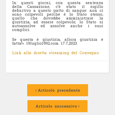
In questi giorni, con questa sentenza
della Cassazione, c’è stato il sigillo
definitivo a questo patto di sangue: non ci
sono colpevoli perché è lo Stato stesso,
quello che dovrebbe amministrare la
giustizia, ad essere colpevole; lo Stato si
autoassolve ed assolve anche i suoi
complici.
Se questa è giustizia, allora giustizia è
fatta!» 19luglio1992.com 17.7,2023
Link alla diretta streaming del Convegno
Navigazione
Articolo
precedente:
Articolo precedente
articolo
Articolo
successivo:
Articolo successivo