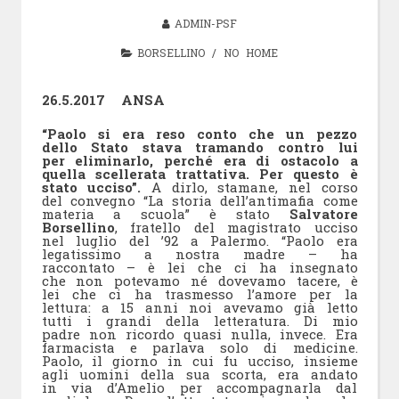
ADMIN-PSF
BORSELLINO
/
NO HOME
26.5.2017 ANSA
“Paolo si era reso conto che un pezzo
dello Stato stava tramando contro lui
per eliminarlo, perché era di ostacolo a
quella scellerata trattativa. Per questo è
stato ucciso”.
A dirlo, stamane, nel corso
del convegno “La storia dell’antimafia come
materia a scuola” è stato
Salvatore
Borsellino
, fratello del magistrato ucciso
nel luglio del ’92 a Palermo. “Paolo era
legatissimo a nostra madre – ha
raccontato – è lei che ci ha insegnato
che non potevamo né dovevamo tacere, è
lei che ci ha trasmesso l’amore per la
lettura: a 15 anni noi avevamo già letto
tutti i grandi della letteratura. Di mio
padre non ricordo quasi nulla, invece. Era
farmacista e parlava solo di medicine.
Paolo, il giorno in cui fu ucciso, insieme
agli uomini della sua scorta, era andato
in via d’Amelio per accompagnarla dal