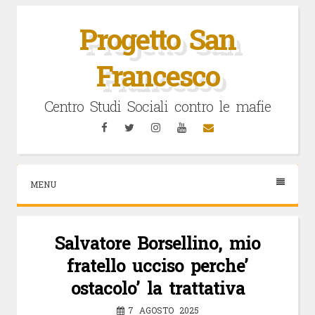
Vai
al
Progetto San
contenuto
Francesco
Centro Studi Sociali contro le mafie
Facebook
Twitter
Instagram
YouTube
Email
MENU
Salvatore Borsellino, mio
fratello ucciso perche’
ostacolo’ la trattativa
7 AGOSTO 2025