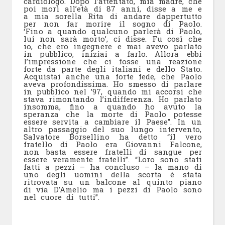
cardiologo. Dopo l’attentato, mia madre, che
poi morì all’età di 87 anni, disse a me e
a mia sorella Rita di andare dappertutto
per non far morire il sogno di Paolo.
‘Fino a quando qualcuno parlerà di Paolo,
lui non sarà morto’, ci disse. Fu così che
io, che ero ingegnere e mai avevo parlato
in pubblico, iniziai a farlo. Allora ebbi
l’impressione che ci fosse una reazione
forte da parte degli italiani e dello Stato.
Acquistai anche una forte fede, che Paolo
aveva profondissima. Ho smesso di parlare
in pubblico nel ’97, quando mi accorsi che
stava rimontando l’indifferenza. Ho parlato
insomma, fino a quando ho avuto la
speranza che la morte di Paolo potesse
essere servita a cambiare il Paese”. In un
altro passaggio del suo lungo intervento,
Salvatore Borsellino ha detto “il vero
fratello di Paolo era Giovanni Falcone,
non basta essere fratelli di sangue per
essere veramente fratelli”. “Loro sono stati
fatti a pezzi – ha concluso – la mano di
uno degli uomini della scorta è stata
ritrovata su un balcone al quinto piano
di via D’Amelio ma i pezzi di Paolo sono
nel cuore di tutti”.