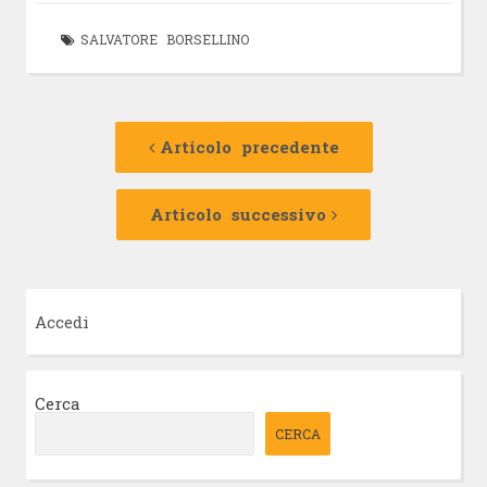
SALVATORE BORSELLINO
Navigazione
Articolo
precedente:
Articolo precedente
articolo
Articolo
successivo:
Articolo successivo
Accedi
Cerca
CERCA