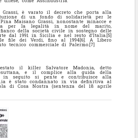
 difese, come Assindustria.
Grassi, è varato il decreto che porta alla
tituzione di un fondo di solidarietà per le
a Pina Maisano Grassi, nonostante minacce e
tta per la legalità in nome del marito,
 fianco della società civile in sostegno delle
te dal 1991 in Sicilia e nel resto d’Italia.[5]
e file dei Verdi, fino al 1994[6]. A Libero
tuto tecnico commerciale di Palermo.[7]
restato il killer Salvatore Madonia, detto
esuttana, e il complice alla guida della
in seguito si pente e contribuisce alla
nia è stato condannato in via definitiva al
pola di Cosa Nostra (sentenza del 18 aprile