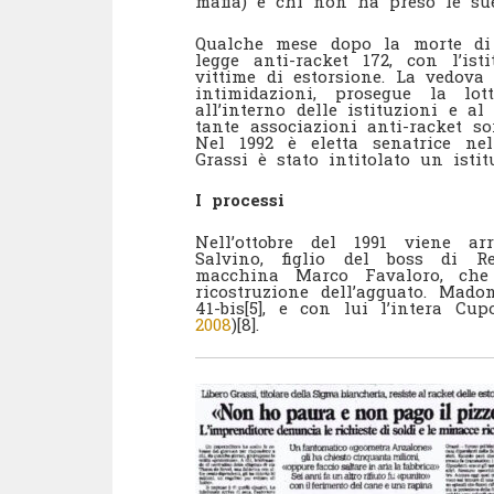
mafia) e chi non ha preso le sue
Qualche mese dopo la morte di 
legge anti-racket 172, con l’is
vittime di estorsione. La vedov
intimidazioni, prosegue la lo
all’interno delle istituzioni e al
tante associazioni anti-racket sor
Nel 1992 è eletta senatrice nell
Grassi è stato intitolato un isti
I processi
Nell’ottobre del 1991 viene ar
Salvino, figlio del boss di R
macchina Marco Favaloro, che 
ricostruzione dell’agguato. Mado
41-bis[5], e con lui l’intera Cu
2008
)[8].