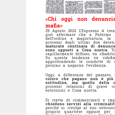
«Chi oggi non denunci
mafia»
29 Agosto 2022 L’Espresso
A tre
può affermare che a Palermo s
dell’ordine e magistratura, la 
processi degli ultimi due dece
maturate centinaia di denunc
sono opposti a Cosa nostra
. T
capillarmente diffuso, va ribadi
Su questa tendenza va ridefin
approfondendo le condotte di 
persino a negarne l’evidenza.
Oggi, a differenza del passato,
coloro che pagano non è più 
solitudine, ma quello della 
processi relazioni di grave 
estorsioni e Cosa nostra.
Si tratta di commercianti e im
chiedono servizi alla criminali
perché si rivolge al suo estorso
proprio quartiere oppure per r