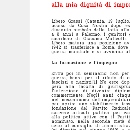
alla mia dignità di impre
Libero Grassi (Catania, 19 lugli
ucciso da Cosa Nostra dopo es
divenuto simbolo della lotta alla
a 8 anni a Palermo, i genitori 
sacrificio di Giacomo Matteotti
Libero matura una posizione avv
1942 si trasferisce a Roma, dove
guerra mondiale e si avvicina al 
La formazione e l’impegno
Entra poi in seminario: non per 
guerra, bensì per il rifiuto di 
fascisti e nazisti.[1] Ne esce do
però alla facoltà di giurispru
l’intenzione di divenire diplo
commerciante. Negli anni cinqua
nel meccanismo dell’imprenditori
per aprire uno stabilimento tess
fondazione del Partito Radica
scrivere articoli politici per 
alla politica attiva con il Part
nominato, nella seconda metà d
seno al consiglio di amministraz
(si dimette nel giugno 1969), e 