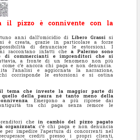
a il pizzo è connivente con la
ntuno anni dall’omicidio di
Libero Grassi
si
i è creata, grazie in particolare a forze
possibilità di denunciare le estorsioni. I
nni raccontano infatti che
a Palermo sono
e di commercianti e imprenditori che si
uttavia, a fronte di un fenomeno non più
to come c’è ancora chi paga e non denuncia.
ita l’analisi e aggiornata la narrazione,
chi corrisponde le estorsioni e si ostina
il tema che investe la maggior parte di
quello della paura né tanto meno della
connivenza
. Emergono a più riprese dai
contiguità tra chi paga senza remore le
prenditori che
in cambio del pizzo pagato
tà organizzata
: c’è chi paga e non denuncia
re per impedire l’apertura di concorrenti nel
ecuperare crediti presso i propri clienti,