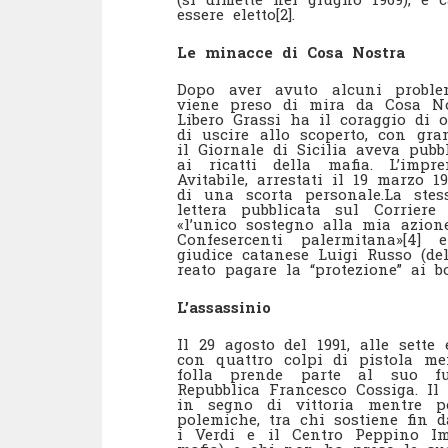
essere eletto[2].
Le minacce di Cosa Nostra
Dopo aver avuto alcuni proble
viene preso di mira da Cosa No
Libero Grassi ha il coraggio di o
di uscire allo scoperto, con gra
il Giornale di Sicilia aveva pubbl
ai ricatti della mafia. L’impre
Avitabile, arrestati il 19 marzo 1
di una scorta personale.La stes
lettera pubblicata sul Corrier
«l’unico sostegno alla mia azione
Confesercenti palermitana»[4] 
giudice catanese Luigi Russo (de
reato pagare la “protezione” ai b
L’assassinio
Il 29 agosto del 1991, alle sett
con quattro colpi di pistola me
folla prende parte al suo fun
Repubblica Francesco Cossiga. Il 
in segno di vittoria mentre 
polemiche, tra chi sostiene fin da
i Verdi e il Centro Peppino Imp