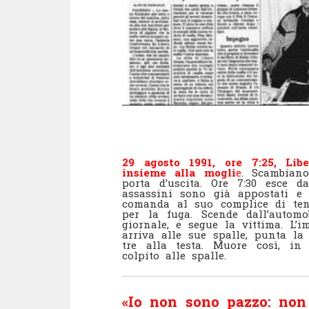
29 agosto 1991, ore 7:25, Lib
insieme alla mogli
e
. Scambian
porta d’uscita. Ore 7:30 esce d
assassini sono già appostati e 
comanda al suo complice di tene
per la fuga. Scende dall’automo
giornale, e segue la vittima. L’i
arriva alle sue spalle, punta la
tre alla testa. Muore così, in u
colpito alle spalle.
«Io non sono pazzo: non