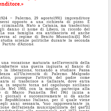
nditore.»
o1924 – Palermo, 29 agosto1991) imprenditore
sersi opposto a una richiesta di pizzo. È
 criminalità. Nato a Catania, ma trasferitosi
gli danno il nome di Libero, in ricordo del
. La sua famiglia era antifascista ed anche
ersa al regime di Benito Mussolini[1]. Nel
 studia scienze politiche durante la seconda
Partito d’Azione.
una vocazione maturata nell’avversità della
combattere una guerra ingiusta al fianco di
po la liberazione, tornando a studiare. Passa
denza all’Università di Palermo. Malgrado
matico, prosegue l’attività del padre come
nta si trasferisce a Gallarate, dove entra
a; in seguito torna nel capoluogo siciliano
ile. Nel 1955, con la moglie, partecipa alla
le di Marco Pannella. Nel 1961 inizia a
vari giornali e successivamente si dà anche
ito Repubblicano Italiano, per il quale viene
egli anni sessanta, “suo rappresentante in
ione dell’azienda municipalizzata del gas”[1]
candidandosi alle provinciali nel 1972 senza