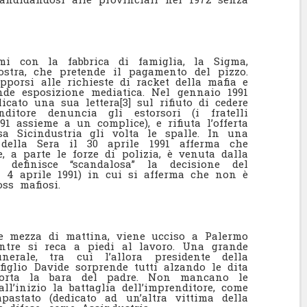
mi con la fabbrica di famiglia, la Sigma,
stra, che pretende il pagamento del pizzo.
pporsi alle richieste di racket della mafia e
nde esposizione mediatica. Nel gennaio 1991
icato una sua lettera[3] sul rifiuto di cedere
nditore denuncia gli estorsori (i fratelli
991 assieme a un complice), e rifiuta l’offerta
sa Sicindustria gli volta le spalle. In una
e della Sera il 30 aprile 1991 afferma che
, a parte le forze di polizia, è venuta dalla
e definisce “scandalosa” la decisione del
l 4 aprile 1991) in cui si afferma che non è
oss mafiosi.
e e mezza di mattina, viene ucciso a Palermo
ntre si reca a piedi al lavoro. Una grande
erale, tra cui l’allora presidente della
figlio Davide sorprende tutti alzando le dita
porta la bara del padre. Non mancano le
ll’inizio la battaglia dell’imprenditore, come
astato (dedicato ad un’altra vittima della