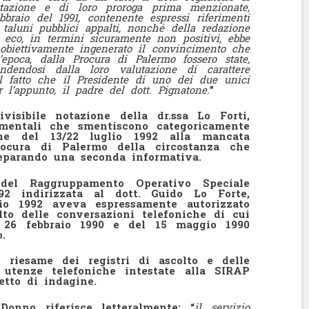
ettazione e di loro proroga prima menzionate,
bbraio del 1991, contenente espressi riferimenti
taluni pubblici appalti, nonché della redazione
a eco, in termini sicuramente non positivi, ebbe
 obiettivamente ingenerato il convincimento che
ll’epoca, dalla Procura di Palermo fossero state,
ndendosi dalla loro valutazione di carattere
al fatto che il Presidente di uno dei due unici
r l’appunto, il padre del dott. Pignatone.
”
visibile notazione della dr.ssa Lo Forti,
umentali che smentiscono categoricamente
ione del 13/22 luglio 1992 alla mancata
ocura di Palermo della circostanza che
reparando una seconda informativa.
l Raggruppamento Operativo Speciale
92 indirizzata al dott. Guido Lo Forte,
io 1992 aveva espressamente autorizzato
olto delle conversazioni telefoniche di cui
l 26 febbraio 1990 e del 15 maggio 1990
.
el riesame dei registri di ascolto e delle
e utenze telefoniche intestate alla SIRAP
etto di indagine.
onno riferisce letteralmente: “
il servizio