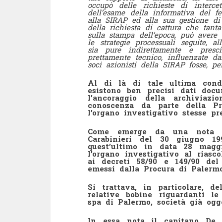
occupò delle richieste di interc
dell’esame della informativa del fe
alla SIRAP ed alla sua gestione di 
della richiesta di cattura che tant
sulla stampa dell’epoca, può avere
le strategie processuali seguite, a
sia pure indirettamente e presci
prettamente tecnico, influenzate d
soci azionisti della SIRAP fosse, pe
Al di là di tale ultima condi
esistono ben precisi dati doc
l’ancoraggio della archiviaz
conoscenza da parte della Pr
l’organo investigativo stesse p
Come emerge da una nota de
Carabinieri del 30 giugno 19
quest’ultimo in data 28 magg
l’organo investigativo al riasc
ai decreti 58/90 e 149/90 de
emessi dalla Procura di Palermo
Si trattava, in particolare, d
relative bobine riguardanti l
spa di Palermo, società già ogg
In essa nota il capitano De D