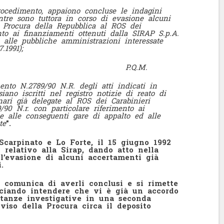
procedimento, appaiono concluse le indagini
ntre sono tuttora in corso di evasione alcuni
a Procura della Repubblica al ROS dei
nto ai finanziamenti ottenuti dalla SIRAP S.p.A.
 alle pubbliche amministrazioni interessate
.1991);
Q.M.
nto N.2789/90 N.R. degli atti indicati in
ano iscritti nel registro notizie di reato di
nari già delegate al ROS dei Carabinieri
/90 N.r. con particolare riferimento ai
e alle conseguenti gare di appalto ed alle
te
”.
carpinato e Lo Forte, il 15 giugno 1992
 relativo alla Sirap, dando atto nella
l’evasione di alcuni accertamenti già
.
 comunica di averli conclusi e si rimette
asciando intendere che vi è già un accordo
ultanze investigative in una seconda
viso della Procura circa il deposito