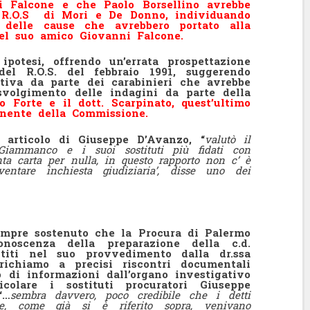
i Falcone e che Paolo Borsellino avrebbe
l R.O.S di Mori e De Donno, individuando
 delle cause che avrebbero portato alla
del suo amico Giovanni Falcone.
potesi, offrendo un’errata prospettazione
del R.O.S. del febbraio 1991, suggerendo
ativa da parte dei carabinieri che avrebbe
svolgimento delle indagini da parte della
Lo Forte e il dott. Scarpinato, quest’ultimo
nente della Commissione.
 articolo di Giuseppe D’Avanzo, “
valutò il
Giammanco e i suoi sostituti più fidati con
nta carta per nulla, in questo rapporto non c’ è
entare inchiesta giudiziaria’, disse uno dei
empre sostenuto che la Procura di Palermo
oscenza della preparazione della c.d.
titi nel suo provvedimento dalla dr.ssa
 richiamo a precisi riscontri documentali
o di informazioni dall’organo investigativo
ticolare i sostituti procuratori Giuseppe
“…
sembra davvero, poco credibile che i detti
re, come già si è riferito sopra, venivano