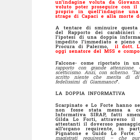
un’indagine voluta da Giovann
voluto poter proseguire con i
proprio in quell’indagine una
strage di Capaci e alla morte 
A tentare di sminuire questa i
del Rapporto dei carabinieri 
l’ipotesi di una doppia inform
impedito l’immediato e pieno 
Procura di Palermo,
il dott. 
oggi senatore del M5S e compo
Falcone- come riportato in un
rapporto con grande attenzione. 
scetticismo. Anzi, con scherno. ‘Ta
scritto niente che merita di div
fedelissimi di Giammanco
”.
LA DOPPIA INFORMATIVA
Scarpinato e Lo Forte hanno s
non fosse stata messa a con
Informativa SIRAP, fatti smen
Gilda Lo Forti, attraverso il
attestanti il doveroso passaggi
all’organo requirente, in par
Pignatone e Guido Lo Forte: 
magistrati requirenti – che pu