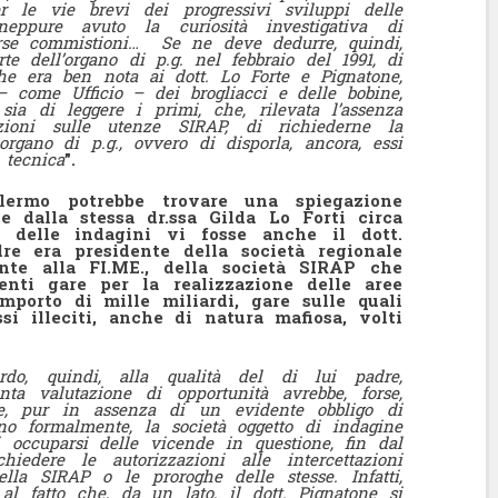
r le vie brevi dei progressivi sviluppi delle
eppure avuto la curiosità investigativa di
erse commistioni… Se ne deve dedurre, quindi,
e dell’organo di p.g. nel febbraio del 1991, di
iche era ben nota ai dott. Lo Forte e Pignatone,
 – come Ufficio – dei brogliacci e delle bobine,
ia di leggere i primi, che, rilevata l’assenza
tazioni sulle utenze SIRAP, di richiederne la
organo di p.g., ovvero di disporla, ancora, essi
 tecnica
”.
alermo potrebbe trovare una spiegazione
se dalla stessa dr.ssa Gilda Lo Forti circa
i delle indagini vi fosse anche il dott.
re era presidente della società regionale
mente alla FI.ME., della società SIRAP che
nti gare per la realizzazione delle aree
mporto di mille miliardi, gare sulle quali
si illeciti, anche di natura mafiosa, volti
rdo, quindi, alla qualità del di lui padre,
nta valutazione di opportunità avrebbe, forse,
one, pur in assenza di un evidente obbligo di
no formalmente, la società oggetto di indagine
i occuparsi delle vicende in questione, fin dal
iedere le autorizzazioni alle intercettazioni
ella SIRAP o le proroghe delle stesse. Infatti,
 al fatto che, da un lato, il dott. Pignatone si