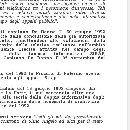
elle nuove risultanze investigative emerse, di
i telefoniche tra i personaggi d’interesse. Tali
e ed i relativi verbali saranno, salvo diverso
vamente e contestualmente alla nota informativa
mpo degli appalti pubblici
”.
, il capitano De Donno Il 30 giugno 1992
rte della conclusione della già autorizzata
colto, rimettendosi alle valutazioni della
osito delle relative risultanze nell’ambito
nente illecite attività nel campo degli
ta della famosa informativa SIRAP,
l Capitano De Donno il 05 settembre del
gno del 1992 la Procura di Palermo aveva
ento agli appalti Sirap.
 stralcio del 15 giugno 1992 disposto dai
 e Lo Forte, il cui contenuto offre una
 alla teoria della doppia informativa dagli
tificazione della necessità di archiviare
lio del 1992.
essi scrivono “
Letti gli atti del procedimento
confronti di Siino Angelo ed altri per il reato