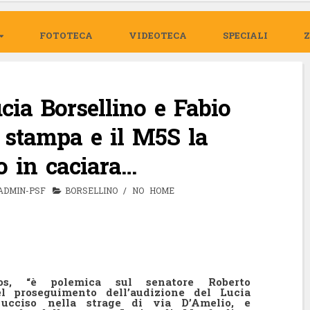
FOTOTECA
VIDEOTECA
SPECIALI
cia Borsellino e Fabio
a stampa e il M5S la
o in caciara…
ADMIN-PSF
BORSELLINO
/
NO HOME
s, “è polemica sul senatore Roberto
l proseguimento dell’audizione del Lucia
e ucciso nella strage di via D’Amelio, e