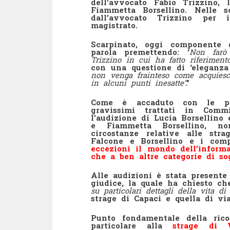
dell’avvocato Fabio Trizzino,
Fiammetta Borsellino. Nelle s
dall’avvocato Trizzino per 
magistrato.
Scarpinato, oggi componente d
parola premettendo: ‘
Non farò 
Trizzino in cui ha fatto riferiment
con una questione di ‘eleganza 
non venga frainteso come acquiesce
in alcuni punti inesatte’
.”
Come è accaduto con le pre
gravissimi trattati in Comm
l’audizione di Lucia Borsellino 
e Fiammetta Borsellino, no
circostanze relative alle str
Falcone e Borsellino e i comp
eccezioni il mondo dell’informa
che a ben altre categorie di so
Alle audizioni è stata presente
giudice, la quale ha chiesto ch
su particolari dettagli della vita d
strage di Capaci e quella di vi
Punto fondamentale della rico
particolare alla
strage di V