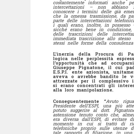
costantemente informati anche pe
intercettazioni – non abbiano n
conoscere i termini delle già em
che la omessa trasmissione, da part
parte delle intercettazioni telefon
i quali erano, inoltre, in possesso
sicché erano bene in condizione, s
delle trascrizioni delle intercet
immediata trascrizione allo stesso 
stessi nelle forme della consulenza
L’inerzia della Procura di P
logica nelle perplessità espres
l’opportunità che ad occupars
Giuseppe Pignatone, il cui pad
E.S.P.I. ente azionista, unita
aveva o avrebbe bandito le ve
attrezzate per il complessivo i
si erano concentrati gli interes
alla loro manipolazione.
Conseguentemente “
Avuto rigua
Presidente dell’ESPI, una più atte
potuto suggerire al dott. Pignat
astensione tenuto conto che, alme
era diversa dall’ESPI, di evitare d
momento in cui si trattò di rich
telefoniche proprio sulle utenze d
tale rapporto di filiazione, in uno