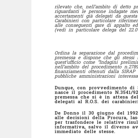
rilevato che, nell’ambito di detto 
riguardanti le persone indagate me
accertamenti già delegati da quest
Carabinieri con particolare riferime
alle conseguenti gare di appalto ed
(vedi in particolare delega del 22.07
P.
Ordina la separazione dal procedime
premessa e dispone che gli stessi si
quest’ufficio come “Indagini prelimi
nell’ambito del procedimento n.2789
finanziamenti ottenuti dalla SIRAP 
pubbliche amministrazioni interessa
Dunque, con provvedimento di S
nasce il procedimento N.3541/92
premessa che si è in attesa del
delegati al R.O.S. dei carabinieri
De Donno il 30 giugno del 1992
alle decisioni della Procura, l
per trasfondere le relative ris
informativa, salvo il diverso av
immediato delle stesse.