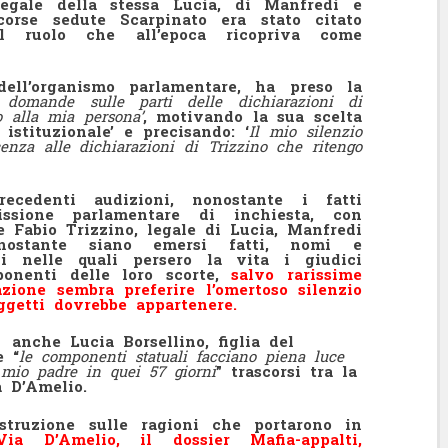
 legale della stessa Lucia, di Manfredi e
corse sedute Scarpinato era stato citato
il ruolo che all’epoca ricopriva come
ell’organismo parlamentare, ha preso la
domande sulle parti delle dichiarazioni di
o alla mia persona’
, motivando la sua scelta
istituzionale’ e precisando: ‘
Il mio silenzio
nza alle dichiarazioni di Trizzino che ritengo
cedenti audizioni, nonostante i fatti
issione parlamentare di inchiesta, con
e Fabio Trizzino, legale di Lucia, Manfredi
nostante siano emersi fatti, nomi e
agi nelle quali persero la vita i giudici
onenti delle loro scorte,
salvo rarissime
zione sembra preferire l’omertoso silenzio
ggetti dovrebbe appartenere.
 anche Lucia Borsellino, figlia del
e “
le componenti statuali facciano piena luce
i mio padre in quei 57 giorni
” trascorsi tra la
a D’Amelio.
struzione sulle ragioni che portarono in
ia D’Amelio, il dossier Mafia-appalti,