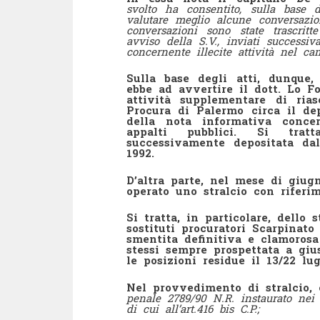
svolto ha consentito, sulla base d
valutare meglio alcune conversazion
conversazioni sono state trascritt
avviso della S.V., inviati successi
concernente illecite attività nel ca
Sulla base degli atti, dunque
ebbe ad avvertire il dott. Lo Fo
attività supplementare di rias
Procura di Palermo circa il dep
della nota informativa concer
appalti pubblici. Si trat
successivamente depositata da
1992.
D’altra parte, nel mese di giu
operato uno stralcio con riferim
Si tratta, in particolare, dello
sostituti procuratori Scarpinato
smentita definitiva e clamorosa
stessi sempre prospettata a gius
le posizioni residue il 13/22 lug
Nel provvedimento di stralcio, 
penale 2789/90 N.R. instaurato nei 
di cui all’art.416 bis C.P.;