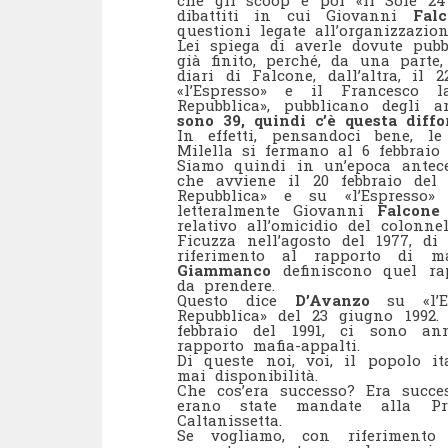
che gli scoop e poi «Il Sole 2
dibattiti in cui Giovanni
Fal
questioni legate all’organizzazion
Lei spiega di averle dovute pub
già finito, perché, da una part
diari di Falcone, dall’altra, il
«l’Espresso» e il Francesco
Repubblica», pubblicano degli a
sono 39, quindi c’è questa diffo
In effetti, pensandoci bene, 
Milella si fermano al 6 febbraio 
Siamo quindi in un’epoca antece
che avviene il 20 febbraio del 
Repubblica» e su «l’Espresso
letteralmente Giovanni
Falcone
relativo all’omicidio del colonn
Ficuzza nell’agosto del 1977, di
riferimento al rapporto di maf
Giammanco
definiscono quel rap
da prendere.
Questo dice
D’Avanzo
su «l’E
Repubblica» del 23 giugno 1992.
febbraio del 1991, ci sono an
rapporto mafia-appalti.
Di queste noi, voi, il popolo 
mai disponibilità.
Che cos’era successo? Era succ
erano state mandate alla Pro
Caltanissetta.
Se vogliamo, con riferimento