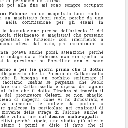
se ci pensiamo un attimo.
hé poi alla fine mi sono sempre occupato
anni
Falcone
era un magistrato fuori ruolo.
 un magistrato fuori ruolo, perché da una
ta nella commissione per gli esami in
a formulazione precisa dell’articolo 11 del
accia riferimento a magistrati che prestano
prestano le funzioni» con riferimento a
rsona offesa dal reato, per incardinare la
nza poteva anche porsi, attenzione, perché
no indagando a Palermo, non era quella la
osì la questione, su Borsellino non ci sono
lermo e per tre giorni prima che il dottor
collegamento che la Procura di Caltanissetta
anche lì bisogna un pochino smitizzare il
o facciamo,
melius re perpensa
, che Paolo
lare con Caltanissetta è dipeso da ragioni
 al fatto che il dottor
Tinebra si insedia il
a del procuratore
Celesti
, se non sbaglio,
 pieno di impegni, come vi ho dimostrato, e
veva cumulare le notizie da portare a
re qualcosa in particolare nei confronti di
l movente della strage di Falcone, anche a
rebbe voluto fare sul
dossier mafia-appalti
.
ettivi perché, ripeto, uno studio più attento
 siamo i primi a dirlo, il fatto che il