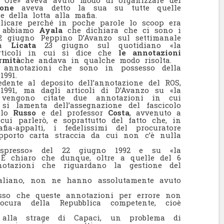
4 Ore» aveva avuto modo di organizzare dei
cone
aveva detto la sua su tutte quelle
e della lotta alla mafia.
blicare perché in poche parole lo scoop era
e, abbiamo
Ayala
che dichiara che ci sono i
 22 giugno Peppino D’Avanzo sul settimanale
 la
Licata
23 giugno sul quotidiano «la
rticoli in cui si dice che
le annotazioni
rmità
che andava in qualche modo risolta.
le annotazioni che sono in possesso della
1991.
dente al deposito dell’annotazione del ROS,
1991, ma dagli articoli di D’Avanzo su «la
» vengono citate due annotazioni in cui
si lamenta dell’assegnazione del fascicolo
ello
Russo
e del professor
Costa
, avvenuto a
 cui parlerò, e soprattutto del fatto che, in
ia-appalti, i fedelissimi del procuratore
porto carta straccia da cui non c’è nulla
spresso» del 22 giugno 1992 e su «la
 È chiaro che dunque, oltre a quelle del 6
notazioni che riguardano la gestione del
italiano, non ne hanno assolutamente avuto
esso che queste annotazioni per errore non
cura della Repubblica competente, cioè
 alla strage di Capaci, un problema di