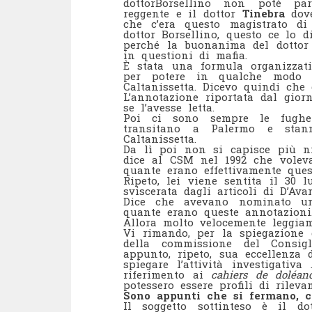
dottorBorsellino non poté par
reggente e il dottor
Tinebra
dove
che c’era questo magistrato di
dottor Borsellino, questo ce lo 
perché la buonanima del dotto
in questioni di mafia.
È stata una formula organizzati
per potere in qualche modo s
Caltanissetta. Dicevo quindi che
L’annotazione riportata dal gior
se l’avesse letta.
Poi ci sono sempre le fughe
transitano a Palermo e sta
Caltanissetta.
Da lì poi non si capisce più ni
dice al CSM nel 1992 che voleva
quante erano effettivamente ques
Ripeto, lei viene sentita il 30 
sviscerata dagli articoli di D’Ava
Dice che avevano nominato un
quante erano queste annotazioni
Allora molto velocemente leggiam
Vi rimando, per la spiegazione d
della commissione del Consigl
appunto, ripeto, sua eccellenza 
spiegare l’attività investigativa
riferimento ai
cahiers de doléan
potessero essere profili di rilev
Sono appunti che si fermano, co
Il soggetto sottinteso è il d