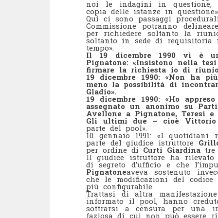
noi le indagini in questione, 
copia delle istanze in questione»
Qui ci sono passaggi procedurali
Commissione potranno delineare
per richiedere soltanto la riuni
soltanto in sede di requisitoria
tempo».
Il 19 dicembre 1990 vi è un’
Pignatone: «Insistono nella tesi
firmare la richiesta io di riuni
19 dicembre 1990: «Non ha più
meno la possibilità di incontra
Gladio».
19 dicembre 1990: «Ho appreso
assegnato un anonimo su Partini
Avellone a Pignatone, Teresi e 
Gli ultimi due – cioè Vittori
parte del pool».
10 gennaio 1991: «I quotidiani 
parte del giudice istruttore
Grill
per ordine di
Curti Giardina
tre 
Il giudice istruttore ha rilevato
di segreto d’ufficio e che l’imp
Pignatone
aveva sostenuto inve
che le modificazioni del codice
più configurabile.
Trattasi di altra manifestazion
informato il pool, hanno credut
sottrarsi a censura per una ini
faziosa di cui non può essere r