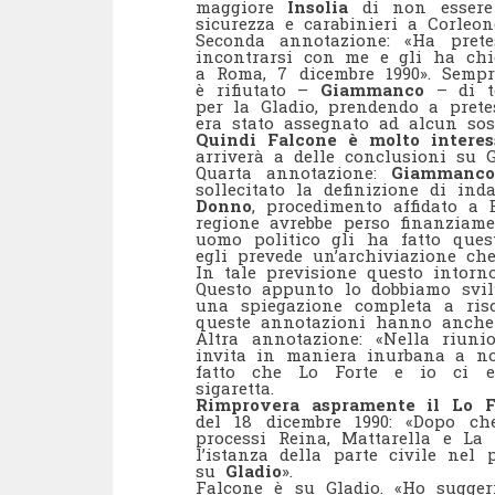
maggiore
Insolia
di non essere s
sicurezza e carabinieri a Corle
Seconda annotazione: «Ha pre
incontrarsi con me e gli ha chi
a Roma, 7 dicembre 1990». Sempre
è rifiutato –
Giammanco
– di te
per la Gladio, prendendo a prete
era stato assegnato ad alcun sost
Quindi Falcone è molto interes
arriverà a delle conclusioni su G
Quarta annotazione:
Giammanco
sollecitato la definizione di in
Donno
, procedimento affidato a
regione avrebbe perso finanziam
uomo politico gli ha fatto quest
egli prevede un’archiviazione che s
In tale previsione questo intorno
Questo appunto lo dobbiamo svi
una spiegazione completa a risc
queste annotazioni hanno anche u
Altra annotazione: «Nella riun
invita in maniera inurbana a non
fatto che Lo Forte e io ci 
sigaretta.
Rimprovera aspramente il Lo F
del 18 dicembre 1990: «Dopo ch
processi Reina, Mattarella e La 
l’istanza della parte civile nel
su
Gladio
».
Falcone è su Gladio. «Ho suggeri