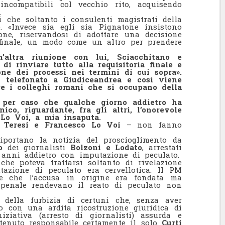
incompatibili col vecchio rito, acquisendo
.
 che soltanto i consulenti magistrati della
. «Invece sia egli sia Pignatone insistono
one, riservandosi di adottare una decisione
 finale, un modo come un altro per prendere
altra riunione con lui, Sciacchitano e
 di rinviare tutto alla requisitoria finale e
one dei processi nei termini di cui sopra».
 telefonato a Giudiceandrea e così viene
re i colleghi romani che si occupano della
 per caso che qualche giorno addietro ha
co, riguardante, fra gli altri, l’onorevole
Lo Voi, a mia insaputa.
o Teresi e Francesco Lo Voi
– non fanno
riportano la notizia del proscioglimento da
o
dei giornalisti
Bolzoni e Lodato
, arrestati
anni addietro con imputazione di peculato.
 che poteva trattarsi soltanto di rivelazione
utazione di peculato era cervellotica. Il PM
ce che l’accusa in origine era fondata ma
 penale rendevano il reato di peculato non
e della furbizia di certuni che, senza aver
o con una ardita ricostruzione giuridica di
ziativa (arresto di giornalisti) assurda e
itenuto responsabile certamente il solo
Curti