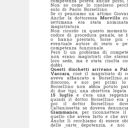
competenza poteva anche porsi, 
Non so come lo risolsero perc
solo di Paolo Borsellino.
Se ci pensiamo un attimo Giov
Anche la dottoressa
Morvillo
era
settimana era stata nomina
magistratura.
Non ricordo in questo momento l
codice di procedura penale, se f
o hanno prestato, forse più «
eventuale autore di reato o pe
competenza funzionale.
Però lì un problema di compete
non erano magistrati che stava
loro sede, ma è stata risolta c
dubbi.
Questi dischetti arrivano a Pa
Vaccara
, cioè il magistrato di 
aveva affiancato a Borsellino…
discorso, e noi per primi l
Borsellino non abbia potuto par
di due tipi, una obiettiva legata
15 luglio
e c’era una reggenz
quindi il dottor Borsellino era
poi il dottor Borsellino do
Caltanissetta se doveva denuncia
Giammanco
, per riconnettere i
quello che aveva fatto e che av
Anche lì cerchiamo di essere obi
delle carte depotenzia, e noi