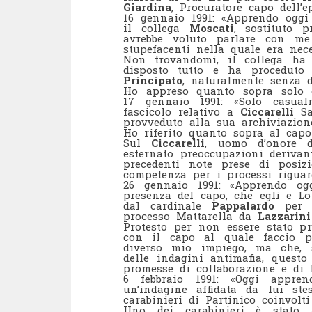
Giardina
, Procuratore capo dell’e
16 gennaio 1991: «Apprendo oggi
il collega
Moscati
, sostituto p
avrebbe voluto parlare con me
stupefacenti nella quale era nece
Non trovandomi, il collega ha
disposto tutto e ha proceduto a
Principato
, naturalmente senza d
Ho appreso quanto sopra solo 
17 gennaio 1991: «Solo casua
fascicolo relativo a
Ciccarelli
Sa
provveduto alla sua archiviazion
Ho riferito quanto sopra al capo
Sul
Ciccarelli
, uomo d’onore d
esternato preoccupazioni derivan
precedenti note prese di posi
competenza per i processi riguar
26 gennaio 1991: «Apprendo ogg
presenza del capo, che egli e Lo
dal cardinale
Pappalardo
per s
processo Mattarella da
Lazzarin
Protesto per non essere stato 
con il capo al quale faccio p
diverso mio impiego, ma che, 
delle indagini antimafia, questo
promesse di collaborazione e di l
6 febbraio 1991: «Oggi appr
un’indagine affidata da lui st
carabinieri di Partinico coinvolti 
Uno dei carabinieri è stato 