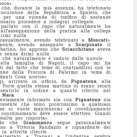
poca».
 che, durante la mia assenza, ha telefonato
rocuratore della Repubblica a Spoleto, che
 per una vicenda di traffico di sostanze
ssario procedere a indagini collegate.
 parlato con il capo che naturalmente ha
ll’assegnazione della pratica alla collega
irmi nulla.
casualmente, avendo telefonato a
Moscati
».
lmente, avendo assegnato a
Scarpinato
il
batino, ho appreso che
Sciacchitano
aveva
e senza dirmi nulla.
 che naturalmente è caduto dalle nuvole.
ella famiglia di Napoli, il capo mi ha
ti dal fatto che teme di contraddirsi con le
zione della Procura di Palermo in tema di
danti Cosa nostra».
i, arrivato in ufficio, da
Pignatone
, alla
 Forte quella stessa mattina si erano recati
entirlo in ordine a quanto riferito nel
i Nara
.
previamente informato sia con
Pignatone
sia
resente che sono prontissimo a qualsiasi
se si vuole mantenermi al coordinamento
 coordinamento deve essere effettivo. Grandi
ealtà per risposta».
endo che
Giammanco
segue personalmente
esso a Vittoria Randazzo e riguardante dei
in attività illecite.
arrestato a Trapani e l’indagine sembra