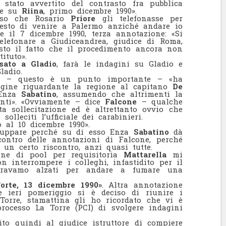
tato avvertito del contrasto fra pubblica
one su
Riina
, primo dicembre 1990».
teso che Rosario
Priore
gli telefonasse per
esto di venire a Palermo anziché andare io
 il 7 dicembre 1990, terza annotazione: «Si
lefonare a Giudiceandrea, giudice di Roma,
sto il fatto che il procedimento ancora non
ituto».
sato a Gladio
, farà le indagini su Gladio e
ladio.
– questo è un punto importante – «ha
dagine riguardante la regione al capitano
De
 Enza
Sabatino
, assumendo che altrimenti la
enti». «Ovviamente – dice
Falcone
– qualche
a sollecitazione ed è altrettanto ovvio che
olleciti l’ufficiale dei carabinieri.
 al 10 dicembre 1990».
luppare perché su di esso Enza
Sabatino
dà
ontro delle annotazioni di Falcone, perché
n certo riscontro, anzi quasi tutte.
ione di pool per requisitoria
Mattarella
mi
 interrompere i colleghi, infastidito per il
eravamo alzati per andare a fumare una
orte, 13 dicembre 1990»
. Altra annotazione
e ieri pomeriggio si è deciso di riunire i
Torre, stamattina gli ho ricordato che vi è
 processo La Torre (PCI) di svolgere indagini
to quindi al giudice istruttore di compiere