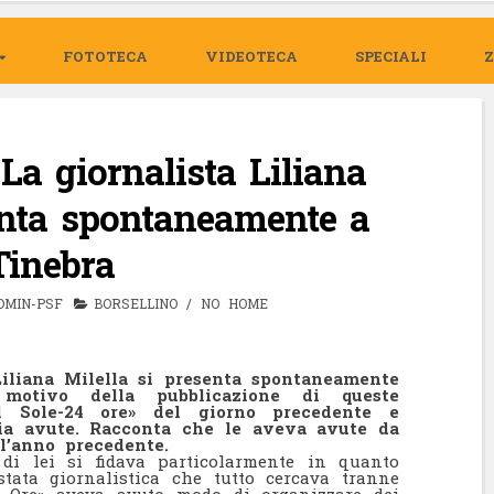
FOTOTECA
VIDEOTECA
SPECIALI
La giornalista Liliana
enta spontaneamente a
Tinebra
DMIN-PSF
BORSELLINO
/
NO HOME
Liliana Milella si presenta spontaneamente
motivo della pubblicazione di queste
Il Sole-24 ore» del giorno precedente e
bia avute. Racconta che le aveva avute da
l’anno precedente.
di lei si fidava particolarmente in quanto
tata giornalistica che tutto cercava tranne