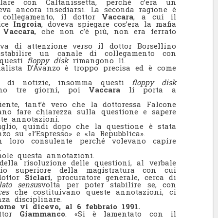
lare con Caltanissetta, perché c’era un
va ancora insediarsi. La seconda ragione è
 collegamento, il dottor
Vaccara
, a cui il
dice
Ingroia
, doveva spiegare cos’era la mafia
r
Vaccara
, che non c’è più, non era ferrato
va di attenzione verso il dottor Borsellino
tabilire un canale di collegamento con
 questi
floppy disk
rimangono lì.
nalista D’Avanzo è troppo precisa ed è come
 di notizie, insomma questi
floppy disk
nno tre giorni, poi
Vaccara
li porta a
ente, tant’è vero che la dottoressa Falcone
no fare chiarezza sulla questione e sapere
te annotazioni.
luglio, quindi dopo che la questione è stata
nzo su «l’Espresso» e «la Repubblica».
 loro consulente perché volevano capire
.
ole questa annotazioni.
ella risoluzione delle questioni, al verbale
io superiore della magistratura con cui
dottor
Siclari
, procuratore generale, cerca di
lato sensu
svolta per poter stabilire se, con
ces
che costituivano queste annotazioni, ci
anza disciplinare.
me vi dicevo, al 6 febbraio 1991.
ottor
Giammanco
. «Si è lamentato con il