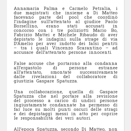
Annamaria Palma e Carmelo Petralia, i
due magistrati che insieme a Di Matteo
facevano parte del pool che coordinò
l’indagine sull’attentato al giudice Paolo
Borsellino, erano stati accusati in
concorso con i tre poliziotti Mario Bo,
Fabrizio Mattei e Michele Ribaudo di aver
depistato le indagini sulla strage di via
D’Amelio per aver indotto dei falsi pentiti
– tra i quali Vincenzo Scarantino – ad
accusare dell’attentato persone innocenti.
False accuse che portarono alla condanna
all’ergastolo di persone estranee
all’attentato, smontate successivamente
dalle rivelazioni del collaboratore di
giustizia Gaspare Spatuzza.
Una collaborazione, quella di Gaspare
Spatuzza che nel portare alla revisione
del processo a carico di undici persone
ingiustamente condannate ha permesso di
far luce su molti punti oscuri delle stragi
e dei depistaggi messi in atto per coprire
le responsabilità dei veri autori.
All’epoca Spatuzza, secondo Di Matteo, non