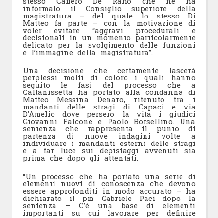
stesso Cafiero De Raho che ne ha
informato il Consiglio superiore della
magistratura – del quale lo stesso Di
Matteo fa parte – con la motivazione di
voler evitare “aggravi procedurali e
decisionali in un momento particolarmente
delicato per la svolgimento delle funzioni
e l’immagine della magistratura”.
Una decisione che certamente lascerà
perplessi molti di coloro i quali hanno
seguito le fasi del processo che a
Caltanissetta ha portato alla condanna di
Matteo Messina Denaro, ritenuto tra i
mandanti delle stragi di Capaci e via
D’Amelio dove persero la vita i giudici
Giovanni Falcone e Paolo Borsellino. Una
sentenza che rappresenta il punto di
partenza di nuove indagini volte a
individuare i mandanti esterni delle stragi
e a far luce sui depistaggi avvenuti sia
prima che dopo gli attentati.
“Un processo che ha portato una serie di
elementi nuovi di conoscenza che devono
essere approfonditi in modo accurato – ha
dichiarato il pm Gabriele Paci dopo la
sentenza – C’è una base di elementi
importanti su cui lavorare per definire