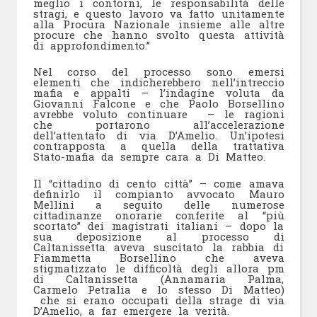
meglio i contorni, le responsabilità delle
stragi, e questo lavoro va fatto unitamente
alla Procura Nazionale insieme alle altre
procure che hanno svolto questa attività
di approfondimento.”
Nel corso del processo sono emersi
elementi che indicherebbero nell’intreccio
mafia e appalti – l’indagine voluta da
Giovanni Falcone e che Paolo Borsellino
avrebbe voluto continuare – le ragioni
che portarono all’accelerazione
dell’attentato di via D’Amelio. Un’ipotesi
contrapposta a quella della trattativa
Stato-mafia da sempre cara a Di Matteo.
Il “cittadino di cento città” – come amava
definirlo il compianto avvocato Mauro
Mellini a seguito delle numerose
cittadinanze onorarie conferite al “più
scortato” dei magistrati italiani – dopo la
sua deposizione al processo di
Caltanissetta aveva suscitato la rabbia di
Fiammetta Borsellino che aveva
stigmatizzato le difficoltà degli allora pm
di Caltanissetta (Annamaria Palma,
Carmelo Petralia e lo stesso Di Matteo)
che si erano occupati della strage di via
D’Amelio, a far emergere la verità.