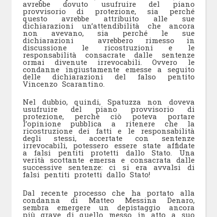
avrebbe dovuto usufruire del piano
provvisorio di protezione, sia perché
questo avrebbe attribuito alle sue
dichiarazioni un’attendibilità che ancora
non avevano, sia perché le sue
dichiarazioni avrebbero rimesso in
discussione le ricostruzioni e le
responsabilità consacrate dalle sentenze
ormai divenute irrevocabili. Ovvero le
condanne ingiustamente emesse a seguito
delle dichiarazioni del falso pentito
Vincenzo Scarantino.
Nel dubbio, quindi, Spatuzza non doveva
usufruire del piano provvisorio di
protezione, perchè ciò poteva portare
l’opinione pubblica a ritenere che la
ricostruzione dei fatti e le responsabilità
degli stessi, accertate con sentenze
irrevocabili, potessero essere state affidate
a falsi pentiti protetti dallo Stato. Una
verità scottante emersa e consacrata dalle
successive sentenze: ci si era avvalsi di
falsi pentiti protetti dallo Stato!
Dal recente processo che ha portato alla
condanna di Matteo Messina Denaro,
sembra emergere un depistaggio ancora
più grave di quello messo in atto a suo