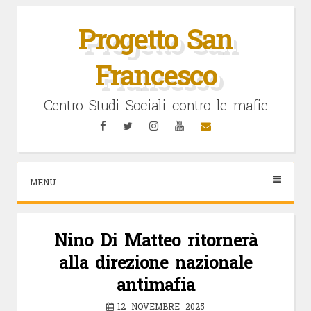
Vai
al
Progetto San
contenuto
Francesco
Centro Studi Sociali contro le mafie
Facebook
Twitter
Instagram
YouTube
Email
MENU
Nino Di Matteo ritornerà
alla direzione nazionale
antimafia
12 NOVEMBRE 2025