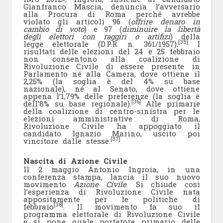
Gianfranco Mascia, denuncia l’avversario
alla Procura di Roma perché avrebbe
violato gli articoli 96 (
offrire denaro in
cambio di voto
) e 97 (
diminuire la libertà
degli elettori con raggiri o artifizi
) della
[35]
legge elettorale (D.P.R. n. 361/1957).
I
risultati delle elezioni del 24 e 25 febbraio
non consentono alla coalizione di
Rivoluzione Civile di essere presente in
Parlamento né alla Camera, dove ottiene il
2,25% (la soglia è del 4% su base
nazionale), né al Senato, dove ottiene
appena l’1,79% delle preferenze (la soglia è
[36]
dell’8% su base regionale).
Alle primarie
della coalizione di centro-sinistra per le
elezioni amministrative di Roma,
Rivoluzione Civile ha appoggiato il
candidato Ignazio Marino, uscito poi
[37]
vincitore dalle stesse.
Nascita di Azione Civile
Il 2 maggio Antonio Ingroia, in una
conferenza stampa, lancia il suo nuovo
movimento
Azione Civile
. Si chiude così
l’esperienza di Rivoluzione Civile nata
appositamente per le politiche di
[38]
febbraio
. Il movimento fa suo il
programma elettorale di Rivoluzione Civile
e si pone quale portatore primario delle