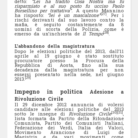
detto:
“Lei ha tradito Cosa Nostra ma fu
risparmiato e al suo posto fu ucciso Paolo
Borsellino per trattativa”.
A questo Mannino
[27]
ha risposto:
“lei è un mascalzone”
. Per i
rischi derivanti dal suo lavoro contro la
mafia, è seguito costantemente da 8
uomini di scorta della Polizia, come è
[28]
emerso da un’inchiesta de
Il Tempo
.
L’abbandono della magistratura
Dopo le elezioni politiche del 2013, dall’11
aprile al 19 giugno è stato sostituto
procuratore presso la Procura della
Repubblica di Aosta, fino alla sua
decadenza dalla magistratura per non
essersi presentato nella sede, nel giugno
[29]
2013.
Impegno in politica
Adesione a
Rivoluzione Civile
Il 29 dicembre 2012 annuncia di volersi
candidare alle elezioni politiche del 2013
[30]
[31]
sotto le insegne di
Rivoluzione Civile
,
lista formata da Partito della Rifondazione
Comunista, Partito dei Comunisti Italiani,
Federazione dei Verdi, Italia dei Valori,
Movimento Arancione di Luigi de
Magistris e da vari movimenti come