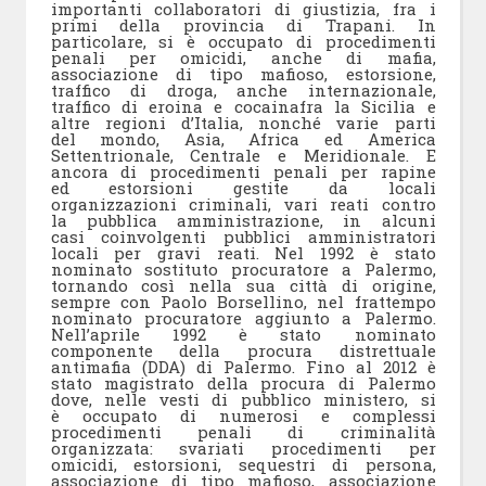
importanti collaboratori di giustizia, fra i
primi della provincia di Trapani. In
particolare, si è occupato di procedimenti
penali per omicidi, anche di mafia,
associazione di tipo mafioso, estorsione,
traffico di droga, anche internazionale,
traffico di eroina e cocainafra la Sicilia e
altre regioni d’Italia, nonché varie parti
del mondo, Asia, Africa ed America
Settentrionale, Centrale e Meridionale. E
ancora di procedimenti penali per rapine
ed estorsioni gestite da locali
organizzazioni criminali, vari reati contro
la pubblica amministrazione, in alcuni
casi coinvolgenti pubblici amministratori
locali per gravi reati. Nel 1992 è stato
nominato sostituto procuratore a Palermo,
tornando così nella sua città di origine,
sempre con Paolo Borsellino, nel frattempo
nominato procuratore aggiunto a Palermo.
Nell’aprile 1992 è stato nominato
componente della procura distrettuale
antimafia (DDA) di Palermo. Fino al 2012 è
stato magistrato della procura di Palermo
dove, nelle vesti di pubblico ministero, si
è occupato di numerosi e complessi
procedimenti penali di criminalità
organizzata: svariati procedimenti per
omicidi, estorsioni, sequestri di persona,
associazione di tipo mafioso, associazione