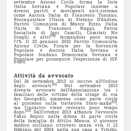
settembre Azione Civile forma la lista
Italia Sovrana e Popolare insieme a
diversi partiti e movimenti anti-sistema
come Ancora Italia di Francesco Toscano,
Riconquistare l’Italia di Stefano D’Andrea,
Partito Comunista di Marco Rizzo, Italia
Unita di Francesco Nappi, Patria
Socialista di Igor Camilli, Comitati No
[58]
Draghi e altri
fermandosi poco sopra
l’1%. Il 23 gennaio 2023 Partito Comunista,
Azione Civile, Fronte per la Sovranità
Popolare e Ancora Italia Sovrana e
Popolare fondano Democrazia Sovrana e
Popolare per proseguire l’esperienza di ISP.
[59]
[60]
Attività da avvocato
Dal 26 settembre 2013 si iscrive all’Ordine
[61]
degli avvocati.
Nel settembre 2013
diventa avvocato dell’Associazione tra i
familiari delle vittime della strage di via
dei Georgofili, ammessa come parte civile
[62]
al processo sulla trattativa Stato-mafia
,
ma l’incarico viene revocato poco tempo
[63]
dopo.
Dall’ottobre 2013 affianca l’avvocato
Fabio Repici nella difesa di parte civile
della famiglia di Attilio Manca, il giovane
medico siciliano ritrovato senza vita il 12
febbraio del 2004 nella sua casa a Viterbo,