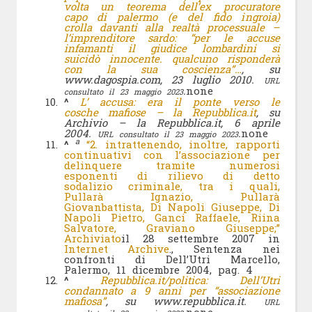
volta un teorema dell’ex procuratore
capo di palermo (e del fido ingroia)
crolla davanti alla realtà processuale –
l’imprenditore sardo: “per le accuse
infamanti il giudice lombardini si
suicidò innocente. qualcuno risponderà
con la sua coscienza”…
, su
www.dagospia.com, 23 luglio 2010.
URL
.
none
consultato il 23 maggio 2023
^
L’ accusa: era il ponte verso le
cosche mafiose – la Repubblica.it
, su
Archivio – la Repubblica.it, 6 aprile
2004.
.
none
URL consultato il 23 maggio 2023
a
^
“2. intrattenendo, inoltre, rapporti
continuativi con l’associazione per
delinquere tramite numerosi
esponenti di rilievo di detto
sodalizio criminale, tra i quali,
Pullarà Ignazio, Pullarà
Giovanbattista, Di Napoli Giuseppe, Di
Napoli Pietro, Ganci Raffaele, Riina
Salvatore, Graviano Giuseppe;”
Archiviato
il 28 settembre 2007 in
Internet Archive
., Sentenza nei
confronti di Dell’Utri Marcello,
Palermo, 11 dicembre 2004, pag. 4
^
Repubblica.it/politica: Dell’Utri
condannato a 9 anni per “associazione
mafiosa”
, su www.repubblica.it.
URL