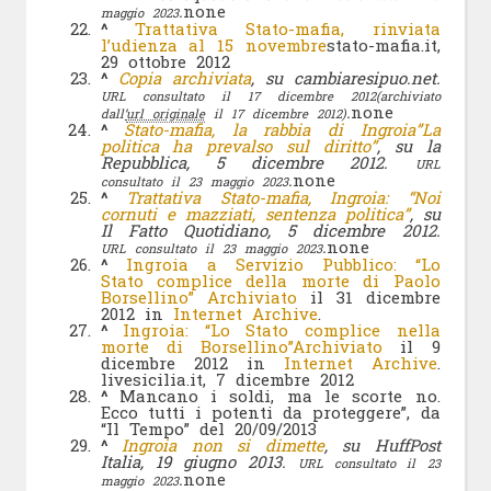
.
none
maggio 2023
^
Trattativa Stato-mafia, rinviata
l’udienza al 15 novembre
stato-mafia.it,
29 ottobre 2012
^
Copia archiviata
, su cambiaresipuo.net.
URL consultato il 17 dicembre 2012
(archiviato
.
none
dall’
url originale
il 17 dicembre 2012)
^
Stato-mafia, la rabbia di Ingroia”La
politica ha prevalso sul diritto”
, su la
Repubblica, 5 dicembre 2012.
URL
.
none
consultato il 23 maggio 2023
^
Trattativa Stato-mafia, Ingroia: “Noi
cornuti e mazziati, sentenza politica”
, su
Il Fatto Quotidiano, 5 dicembre 2012.
.
none
URL consultato il 23 maggio 2023
^
Ingroia a Servizio Pubblico: “Lo
Stato complice della morte di Paolo
Borsellino”
Archiviato
il 31 dicembre
2012 in
Internet Archive
.
^
Ingroia: “Lo Stato complice nella
morte di Borsellino”
Archiviato
il 9
dicembre 2012 in
Internet Archive
.
livesicilia.it, 7 dicembre 2012
^
Mancano i soldi, ma le scorte no.
Ecco tutti i potenti da proteggere”, da
“Il Tempo” del 20/09/2013
^
Ingroia non si dimette
, su HuffPost
Italia, 19 giugno 2013.
URL consultato il 23
.
none
maggio 2023