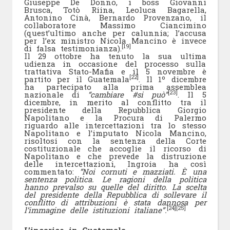
Giuseppe De Donno, i boss Giovanni
Brusca, Totò Riina, Leoluca Bagarella,
Antonino Cinà, Bernardo Provenzano, il
collaboratore Massimo Ciancimino
(quest’ultimo anche per calunnia; l’accusa
per l’ex ministro Nicola Mancino è invece
[19]
di falsa testimonianza).
Il 29 ottobre ha tenuto la sua ultima
udienza in occasione del processo sulla
trattativa Stato-Mafia e il 5 novembre è
[22]
partito per il Guatemala
. Il 1º dicembre
ha partecipato alla prima assemblea
[23]
nazionale di
“cambiare #si può”
. Il 5
dicembre, in merito al conflitto tra il
presidente della Repubblica Giorgio
Napolitano e la Procura di Palermo
riguardo alle intercettazioni tra lo stesso
Napolitano e l’imputato Nicola Mancino,
risoltosi con la sentenza della Corte
costituzionale che accoglie il ricorso di
Napolitano e che prevede la distruzione
delle intercettazioni, Ingroia ha così
commentato:
“Noi cornuti e mazziati. È una
sentenza politica. Le ragioni della politica
hanno prevalso su quelle del diritto. La scelta
del presidente della Repubblica di sollevare il
conflitto di attribuzioni è stata dannosa per
[24]
[25]
l’immagine delle istituzioni italiane”.