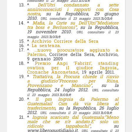
.
none
consultato il 23 maggio 2023
^
Dell’Utri condannato a sette
anniriconosciuti i rapporti con Cosa
nostra
, su la Repubblica, 29 giugno
2010.
.
none
URL consultato il 23 maggio 2023
^
Mafia, la Corte su Dell’Utri”Mediatore
tra boss e Berlusconi”
, su la Repubblica,
19 novembre 2010.
URL consultato il 23
.
none
maggio 2023
^
Archivio Corriere della Sera
^
La sentenza
.
^
…nuovo procuratore aggiunto a
Palermo
, Corriere della Sera, Archivio,
9 gennaio 2009
^
Premio Anpi ‘Fabrizi’, standing
ovation per il giudice Ingroia.
,
Cronache Anconetane
, 19 aprile 2011.
^
Trattativa, la Procura chiede il rinvio
a giudizio”Processo per Riina,
Provenzano e Mancino”
, su la
Repubblica, 24 luglio 2012.
URL consultato
.
none
il 23 maggio 2023
^
Il pm Ingroia da Palermo al
Guatemalail Csm dà via libera al
trasferimento
, su la Repubblica, 26 luglio
2012.
.
none
URL consultato il 23 maggio 2023
^
Ingroia scaricato dal Guatemala:”Meno
male che se n’è andato.E’ solo un
ridicolo tappabuchi”
, su
www.liberoquotidiano.it.
URL consultato il 23