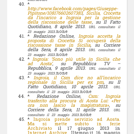
^
http://www.facebook.com/pages/Giuseppe-
Pipitone/108176602607383
,
Sicilia, Crocetta
dà l’incarico a Ingroia per la gestione
della riscossione delle tasse
, su Il Fatto
Quotidiano, 8 aprile 2013.
URL consultato il
.
none
23 maggio 2023
^
Redazione Online,
Ingroia accetta la
proposta di Crocetta Si occuperà della
riscossione tasse in Sicilia
, su Corriere
della Sera, 8 aprile 2013.
URL consultato il
.
none
23 maggio 2023
^
Ingroia: ‘Sono più utile in Sicilia che
ad Aosta’
, su Repubblica TV –
Repubblica, 9 aprile 2013.
URL consultato il
.
none
23 maggio 2023
^
Ingroia, il Csm dice no all’incarico
regionale in Sicilia per ex pm
, su Il
Fatto Quotidiano, 10 aprile 2013.
URL
.
none
consultato il 23 maggio 2023
^
Redazione Online,
Csm: Ingroia
trasferito alla procura di Aosta Lui: «Per
ora non lascio la magistratura»
, su
Corriere della Sera, 11 aprile 2013.
URL
.
none
consultato il 23 maggio 2023
^
Ingroia prende servizio ad Aosta.
Ma si mette subito in ferie
Archiviato
il 17 giugno 2013 in
Internet Archive
. Iltempo.it 16 maggio