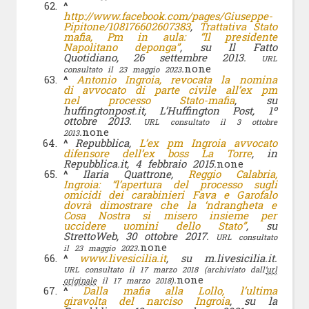
^
http://www.facebook.com/pages/Giuseppe-
Pipitone/108176602607383
,
Trattativa Stato
mafia, Pm in aula: “Il presidente
Napolitano deponga”
, su Il Fatto
Quotidiano, 26 settembre 2013.
URL
.
none
consultato il 23 maggio 2023
^
Antonio Ingroia, revocata la nomina
di avvocato di parte civile all’ex pm
nel processo Stato-mafia
, su
huffingtonpost.it, L’Huffington Post, 1º
ottobre 2013.
URL consultato il 3 ottobre
.
none
2013
^
Repubblica,
L’ex pm Ingroia avvocato
difensore dell’ex boss La Torre
, in
Repubblica.it, 4 febbraio 2015.
none
^
Ilaria Quattrone,
Reggio Calabria,
Ingroia: “l’apertura del processo sugli
omicidi dei carabinieri Fava e Garofalo
dovrà dimostrare che la ‘ndrangheta e
Cosa Nostra si misero insieme per
uccidere uomini dello Stato”
, su
StrettoWeb, 30 ottobre 2017.
URL consultato
.
none
il 23 maggio 2023
^
www.livesicilia.it
, su m.livesicilia.it.
URL consultato il 17 marzo 2018
(archiviato dall’
url
.
none
originale
il 17 marzo 2018)
^
Dalla mafia alla Lollo, l’ultima
giravolta del narciso Ingroia
, su la