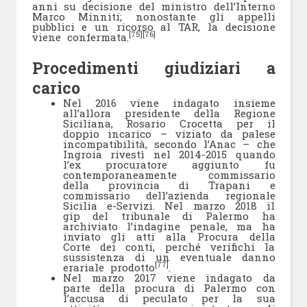
anni su decisione del ministro dell’Interno
Marco Minniti; nonostante gli appelli
pubblici e un ricorso al TAR, la decisione
[75]
[76]
viene confermata.
Procedimenti giudiziari a
carico
Nel 2016 viene indagato insieme
all’allora presidente della Regione
Siciliana, Rosario Crocetta per il
doppio incarico – viziato da palese
incompatibilità, secondo l’Anac – che
Ingroia rivestì nel 2014-2015 quando
l’ex procuratore aggiunto fu
contemporaneamente commissario
della provincia di Trapani e
commissario dell’azienda regionale
Sicilia e-Servizi. Nel marzo 2018 il
gip del tribunale di Palermo ha
archiviato l’indagine penale, ma ha
inviato gli atti alla Procura della
Corte dei conti, perché verifichi la
sussistenza di un eventuale danno
[77]
erariale prodotto
.
Nel marzo 2017 viene indagato da
parte della procura di Palermo con
l’accusa di peculato per la sua