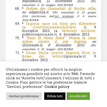
Repubblica, 12 novembre 2021.
URL
.
none
consultato il 23 maggio 2023
^
Ordine dei Giornalisti di Sicilia: Albo
,
su odgsicilia.it.
URL consultato il 23 giugno
2014
(archiviato dall’
url originale
il 6 marzo
.
none
2016)
^
Ingroia apre un blog per difendere
la Costituzione
Archiviato
il 9
dicembre 2012 in
Internet Archive
.
pubblicogiornale.it, 6 dicembre 2012
^
“Sono di Forza Italia”. Pronta la class
action contro il pm Ingroia
, su
ilGiornale.it, 8 dicembre 2012.
URL
.
none
consultato il 23 maggio 2023
^
Forza Italia contro Ingroia Ecco le
firme dei lettori
ilgiornale.it, 9
dicembre 2012
^
Ingroia va dal Pdci: «Io, pm
partigiano» E si apre un caso. Il Pdl:
Utilizziamo i cookie per offrirti la miglior
uno scandalo – Corriere della Sera
, su
esperienza possibile sul nostro sito Web. Facendo
www.corriere.it.
URL consultato il 23 maggio
.
none
click su “Accetta tutti”,consenti l'utilizzo di tutti i
2023
^
Csm: “Inopportuno” Ingroia al
Cookie. Puoi gestire le tue preferenze tramite
congresso comunista, il Pd Calvi vota
"Gestisci preferenze".
Cookie policy
con il Pdl
, su Il Fatto Quotidiano, 23
gennaio 2012.
URL consultato il 23 maggio
Gestisci preferenze
.
none
Rifiuta tutti
Accetta tutti
2023
^
Il Caso Ingroia e valutazioni del Csm-
Md – Magistratura Democratica
, su