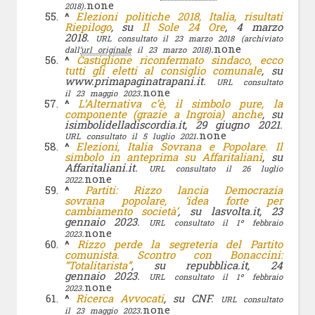
.
none
2018)
^
Elezioni politiche 2018, Italia, risultati
Riepilogo
, su
Il Sole 24 Ore
, 4 marzo
2018.
URL consultato il 23 marzo 2018
(archiviato
.
none
dall’
url originale
il 23 marzo 2018)
^
Castiglione riconfermato sindaco, ecco
tutti gli eletti al consiglio comunale
, su
www.primapaginatrapani.it.
URL consultato
.
none
il 23 maggio 2023
^
L’Alternativa c’è, il simbolo pure, la
componente (grazie a Ingroia) anche
, su
isimbolidelladiscordia.it, 29 giugno 2021.
.
none
URL consultato il 5 luglio 2021
^
Elezioni, Italia Sovrana e Popolare. Il
simbolo in anteprima su Affaritaliani
, su
Affaritaliani.it.
URL consultato il 26 luglio
.
none
2022
^
Partiti: Rizzo lancia Democrazia
sovrana popolare, ‘idea forte per
cambiamento società’
, su lasvolta.it, 23
gennaio 2023.
URL consultato il 1º febbraio
.
none
2023
^
Rizzo perde la segreteria del Partito
comunista. Scontro con Bonaccini:
“Totalitarista”
, su repubblica.it, 24
gennaio 2023.
URL consultato il 1º febbraio
.
none
2023
^
Ricerca Avvocati
, su CNF.
URL consultato
.
none
il 23 maggio 2023