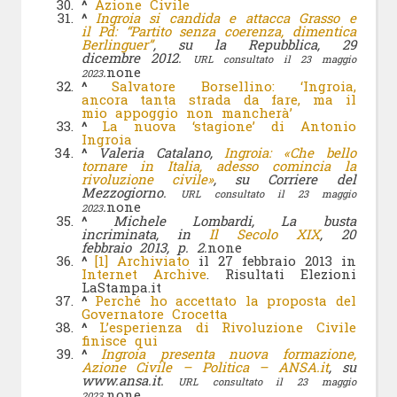
^
Azione Civile
^
Ingroia si candida e attacca Grasso e
il Pd: “Partito senza coerenza, dimentica
Berlinguer”
, su la Repubblica, 29
dicembre 2012.
URL consultato il 23 maggio
.
none
2023
^
Salvatore Borsellino: ‘Ingroia,
ancora tanta strada da fare, ma il
mio appoggio non mancherà’
^
La nuova ‘stagione’ di Antonio
Ingroia
^
Valeria Catalano,
Ingroia: «Che bello
tornare in Italia, adesso comincia la
rivoluzione civile»
, su Corriere del
Mezzogiorno.
URL consultato il 23 maggio
.
none
2023
^
Michele Lombardi, La busta
incriminata, in
Il Secolo XIX
, 20
febbraio 2013, p. 2.
none
^
[1]
Archiviato
il 27 febbraio 2013 in
Internet Archive
. Risultati Elezioni
LaStampa.it
^
Perché ho accettato la proposta del
Governatore Crocetta
^
L’esperienza di Rivoluzione Civile
finisce qui
^
Ingroia presenta nuova formazione,
Azione Civile – Politica – ANSA.it
, su
www.ansa.it.
URL consultato il 23 maggio
.
none
2023