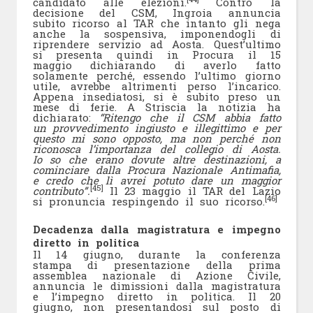
candidato alle elezioni.
Contro la
decisione del CSM, Ingroia annuncia
subito ricorso al TAR che intanto gli nega
anche la sospensiva, imponendogli di
riprendere servizio ad Aosta. Quest’ultimo
si presenta quindi in Procura il 15
maggio dichiarando di averlo fatto
solamente perché, essendo l’ultimo giorno
utile, avrebbe altrimenti perso l’incarico.
Appena insediatosi, si è subito preso un
mese di ferie. A Striscia la notizia ha
dichiarato:
“Ritengo che il CSM abbia fatto
un provvedimento ingiusto e illegittimo e per
questo mi sono opposto, ma non perché non
riconosca l’importanza del collegio di Aosta.
Io so che erano dovute altre destinazioni, a
cominciare dalla Procura Nazionale Antimafia,
e credo che lì avrei potuto dare un maggior
[45]
contributo”.
Il 23 maggio il TAR del Lazio
[46]
si pronuncia respingendo il suo ricorso.
Decadenza dalla magistratura e impegno
diretto in politica
Il 14 giugno, durante la conferenza
stampa di presentazione della prima
assemblea nazionale di Azione Civile,
annuncia le dimissioni dalla magistratura
e l’impegno diretto in politica. Il 20
giugno, non presentandosi sul posto di