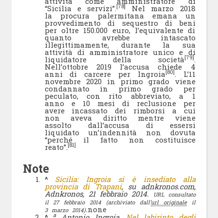
attività come amministratore di
[78]
“Sicilia e servizi”.
Nel marzo 2018
la procura palermitana emana un
provvedimento di sequestro di beni
per oltre 150.000 euro, l’equivalente di
quanto avrebbe intascato
illegittimamente, durante la sua
attività di amministratore unico e di
[79]
liquidatore della società
.
Nell’ottobre 2019 l’accusa chiede 4
[80]
anni di carcere per Ingroia
. L’11
novembre 2020 in primo grado viene
condannato in primo grado per
peculato, con rito abbreviato, a 1
anno e 10 mesi di reclusione per
avere incassato dei rimborsi a cui
non aveva diritto mentre viene
assolto dall’accusa di essersi
liquidato un’indennità non dovuta
“perché il fatto non costituisce
[81]
reato”.
Note
^
Sicilia: Ingroia si è insediato alla
provincia di Trapani
, su adnkronos.com,
Adnkronos, 21 febbraio 2014.
URL consultato
il 27 febbraio 2014
(archiviato dall’
url originale
il
.
none
3 marzo 2014)
a
^
Antonio Ingroia,
Nel labirinto degli