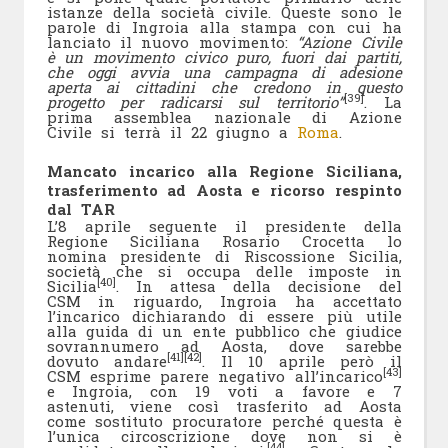
istanze della società civile. Queste sono le
parole di Ingroia alla stampa con cui ha
lanciato il nuovo movimento:
“Azione Civile
è un movimento civico puro, fuori dai partiti,
che oggi avvia una campagna di adesione
aperta ai cittadini che credono in questo
[39]
progetto per radicarsi sul territorio”
. La
prima assemblea nazionale di Azione
Civile si terrà il 22 giugno a
Roma
.
Mancato incarico alla Regione Siciliana,
trasferimento ad Aosta e ricorso respinto
dal TAR
L’8 aprile seguente il presidente della
Regione Siciliana Rosario Crocetta lo
nomina presidente di Riscossione Sicilia,
società che si occupa delle imposte in
[40]
Sicilia
. In attesa della decisione del
CSM in riguardo, Ingroia ha accettato
l’incarico dichiarando di essere più utile
alla guida di un ente pubblico che giudice
sovrannumero ad Aosta, dove sarebbe
[41]
[42]
dovuto andare
. Il 10 aprile però il
[43]
CSM esprime parere negativo all’incarico
e Ingroia, con 19 voti a favore e 7
astenuti, viene così trasferito ad Aosta
come sostituto procuratore perché questa è
l’unica circoscrizione dove non si è
[44]