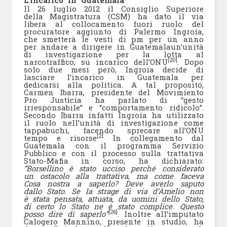
L’incarico in Guatemala
Il 26 luglio 2012 il Consiglio Superiore
della Magistratura (CSM) ha dato il via
libera al collocamento fuori ruolo del
procuratore aggiunto di Palermo Ingroia,
che smetterà le vesti di pm per un anno
per andare a dirigere in Guatemalaun’unità
di investigazione per la lotta al
[20]
narcotraffico, su incarico dell’ONU
. Dopo
solo due mesi però, Ingroia decide di
lasciare l’incarico in Guatemala per
dedicarsi alla politica. A tal proposito,
Carmen Ibarra, presidente del Movimiento
Pro Justicia ha parlato di “gesto
irresponsabile” e “comportamento ridicolo”.
Secondo Ibarra infatti Ingroia ha utilizzato
il ruolo nell’unità di investigazione come
tappabuchi, facendo sprecare all’ONU
[21
tempo e risorse
In collegamento dal
Guatemala con il programma Servizio
Pubblico e con il processo sulla trattativa
Stato-Mafia in corso, ha dichiarato:
“Borsellino è stato ucciso perché considerato
un ostacolo alla trattativa, ma come faceva
Cosa nostra a saperlo? Deve averlo saputo
dallo Stato. Se la strage di via d’Amelio non
è stata pensata, attuata, da uomini dello Stato,
di certo lo Stato ne è stato complice. Questo
[26]
posso dire di saperlo”
. Inoltre all’imputato
Calogero Mannino, presente in studio, ha