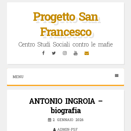
Vai
al
Progetto San
contenuto
Francesco
Centro Studi Sociali contro le mafie
Facebook
Twitter
Instagram
YouTube
Email
MENU
ANTONIO INGROIA –
biografia
2 GENNAIO 2026
ADMIN-PSF