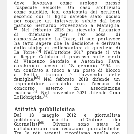
dove lavorava come urologo presso
l’ospedale Belcolle. Un caso archiviato
come suicidio, tesi contestata dai genitori,
secondo cui il figlio sarebbe stato ucciso
per coprire un intervento subito dal boss
mafioso Bernardo Provenzano a Marsiglia.
[2].
Nel febbraio 2015 ha ricevuto l’incarico
di difensore per l’ex boss di
camorraAugusto La Torre, il suo portavoce
ha fatto sapere che la decisione è derivata
dallo status di collaboratore di giustizia di
[64]
La Torre.
Nell’ottobre 2017 prende il via
a Reggio Calabria il processo sulle morti
di Vincenzo Garofalo e Antonino Fava,
carabinieri uccisi il 18 gennaio 1994 in
un conflitto a fuoco a un posto di blocco
a Scilla; Ingroia è l’avvocato delle
[65]
famiglie.
Nel febbraio 2018 difende un
imprenditore arrestato con l’accusa di
concorso esterno in associazione
[66]
mafiosa
. Nel novembre 2021 difende Gina
[67]
Lollobrigida.
Attività pubblicistica
Dal 18 maggio 2012 è giornalista
pubblicista, iscritto all’Ordine dei
[68]
Giornalisti
. Diverse sono state le
collaborazioni con redazioni giornalistiche.
Tra le più recenti, ricordiamo quella con