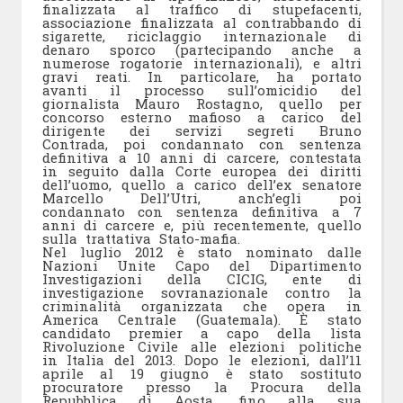
finalizzata al traffico di stupefacenti,
associazione finalizzata al contrabbando di
sigarette, riciclaggio internazionale di
denaro sporco (partecipando anche a
numerose rogatorie internazionali), e altri
gravi reati. In particolare, ha portato
avanti il processo sull’omicidio del
giornalista Mauro Rostagno, quello per
concorso esterno mafioso a carico del
dirigente dei servizi segreti Bruno
Contrada, poi condannato con sentenza
definitiva a 10 anni di carcere, contestata
in seguito dalla Corte europea dei diritti
dell’uomo, quello a carico dell’ex senatore
Marcello Dell’Utri, anch’egli poi
condannato con sentenza definitiva a 7
anni di carcere e, più recentemente, quello
sulla trattativa Stato-mafia.
Nel luglio 2012 è stato nominato dalle
Nazioni Unite Capo del Dipartimento
Investigazioni della CICIG, ente di
investigazione sovranazionale contro la
criminalità organizzata che opera in
America Centrale (Guatemala). È stato
candidato premier a capo della lista
Rivoluzione Civile alle elezioni politiche
in Italia del 2013. Dopo le elezioni, dall’11
aprile al 19 giugno è stato sostituto
procuratore presso la Procura della
Repubblica di Aosta, fino alla sua