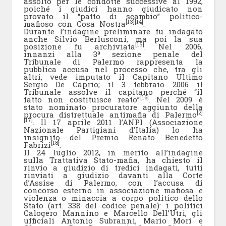
assolto per le condotte successive al 1992,
poiché i giudici hanno giudicato non
provato il “patto di scambio” politico-
[13]
[14]
mafioso con Cosa Nostra
.
Durante l’indagine preliminare fu indagato
anche Silvio Berlusconi, ma poi la sua
[15]
posizione fu archiviata
. Nel 2006,
innanzi alla 3ª sezione penale del
Tribunale di Palermo rappresenta la
pubblica accusa nel processo che, tra gli
altri, vede imputato il Capitano Ultimo
Sergio De Caprio; il 3 febbraio 2006 il
Tribunale assolve il capitano perché “il
[16]
fatto non costituisce reato”
. Nel 2009 è
stato nominato procuratore aggiunto della
[2]
procura distrettuale antimafia di Palermo
[17]
. Il 17 aprile 2011 l’ANPI (Associazione
Nazionale Partigiani d’Italia) lo ha
insignito del Premio Renato Benedetto
[18]
Fabrizi
.
Il 24 luglio 2012, in merito all’indagine
sulla Trattativa Stato-mafia, ha chiesto il
rinvio a giudizio di tredici indagati, tutti
rinviati a giudizio davanti alla Corte
d’Assise di Palermo, con l’accusa di
concorso esterno in associazione mafiosa e
violenza o minaccia a corpo politico dello
Stato (art. 338 del codice penale): i politici
Calogero Mannino e Marcello Dell’Utri, gli
ufficiali Antonio Subranni, Mario Mori e