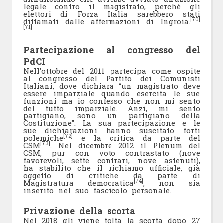
legale contro il magistrato, perché gli
elettori di Forza Italia sarebbero stati
[70]
diffamati dalle affermazioni di Ingroia.
[71]
Partecipazione al congresso del
PdCI
Nell’ottobre del 2011 partecipa come ospite
al congresso del Partito dei Comunisti
Italiani, dove dichiara “un magistrato deve
essere imparziale quando esercita le sue
funzioni ma io confesso che non mi sento
del tutto imparziale. Anzi, mi sento
partigiano, sono un partigiano della
Costituzione”. La sua partecipazione e le
sue dichiarazioni hanno suscitato forti
[72]
polemiche
e la critica da parte del
[73]
CSM
. Nel dicembre 2012 il Plenum del
CSM, pur con voto contrastato (nove
favorevoli, sette contrari, nove astenuti),
ha stabilito che il richiamo ufficiale, già
oggetto di critiche da parte di
[74]
Magistratura democratica
, non sia
inserito nel suo fascicolo personale.
Privazione della scorta
Nel 2018 gli viene tolta la scorta dopo 27