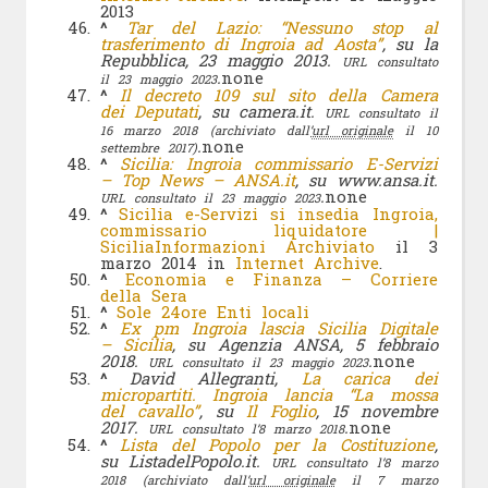
2013
^
Tar del Lazio: “Nessuno stop al
trasferimento di Ingroia ad Aosta”
, su la
Repubblica, 23 maggio 2013.
URL consultato
.
none
il 23 maggio 2023
^
Il decreto 109 sul sito della Camera
dei Deputati
, su camera.it.
URL consultato il
16 marzo 2018
(archiviato dall’
url originale
il 10
.
none
settembre 2017)
^
Sicilia: Ingroia commissario E-Servizi
– Top News – ANSA.it
, su www.ansa.it.
.
none
URL consultato il 23 maggio 2023
^
Sicilia e-Servizi si insedia Ingroia,
commissario liquidatore |
SiciliaInformazioni
Archiviato
il 3
marzo 2014 in
Internet Archive
.
^
Economia e Finanza – Corriere
della Sera
^
Sole 24ore Enti locali
^
Ex pm Ingroia lascia Sicilia Digitale
– Sicilia
, su Agenzia ANSA, 5 febbraio
2018.
.
none
URL consultato il 23 maggio 2023
^
David Allegranti,
La carica dei
micropartiti. Ingroia lancia “La mossa
del cavallo”
, su
Il Foglio
, 15 novembre
2017.
.
none
URL consultato l’8 marzo 2018
^
Lista del Popolo per la Costituzione
,
su ListadelPopolo.it.
URL consultato l’8 marzo
2018
(archiviato dall’
url originale
il 7 marzo