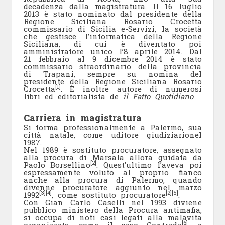
decadenza dalla magistratura. Il 16 luglio
2013 è stato nominato dal presidente della
Regione Siciliana Rosario Crocetta
commissario di Sicilia e-Servizi, la società
che gestisce l’informatica della Regione
Siciliana, di cui è diventato poi
amministratore unico l’8 aprile 2014. Dal
21 febbraio al 9 dicembre 2014 è stato
commissario straordinario della provincia
di Trapani, sempre su nomina del
presidente della Regione Siciliana Rosario
[1]
Crocetta
. È inoltre autore di numerosi
libri ed editorialista de
il Fatto Quotidiano
.
Carriera in magistratura
Si forma professionalmente a Palermo, sua
città natale, come uditore giudiziarionel
1987.
Nel 1989 è sostituto procuratore, assegnato
alla procura di Marsala allora guidata da
[2]
Paolo Borsellino
. Quest’ultimo l’aveva poi
espressamente voluto al proprio fianco
anche alla procura di Palermo, quando
divenne procuratore aggiunto nel marzo
[3]
[4]
[2]
[5]
1992
, come sostituto procuratore
.
Con Gian Carlo Caselli nel 1993 diviene
pubblico ministero della Procura antimafia,
si occupa di noti casi legati alla malavita
[6]
organizzata, come il caso Contrada
, e