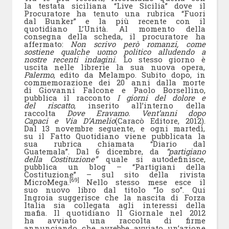
la testata siciliana “Live Sicilia” dove il
Procuratore ha tenuto una rubrica “Fuori
dal Bunker” e la più recente con il
quotidiano L’Unità. Al momento della
consegna della scheda, il procuratore ha
affermato:
Non scrivo però romanzi, come
sostiene qualche uomo politico alludendo a
nostre recenti indagini
. Lo stesso giorno è
uscita nelle librerie la sua nuova opera,
Palermo
, edito da Melampo. Subito dopo, in
commemorazione dei 20 anni dalla morte
di Giovanni Falcone e Paolo Borsellino,
pubblica il racconto
I giorni del dolore e
del riscatto
, inserito all’interno della
raccolta
Dove Eravamo. Vent’anni dopo
Capaci e Via D’Amelio
(Caracò Editore, 2012).
Dal 13 novembre seguente, e ogni martedì,
su il Fatto Quotidiano viene pubblicata la
sua rubrica chiamata “Diario dal
Guatemala”. Dal 6 dicembre, da
“partigiano
della Costituzione”
quale si autodefinisce,
pubblica un blog – “Partigiani della
Costituzione” – sul sito della rivista
[69]
MicroMega.
Nello stesso mese esce il
suo nuovo libro dal titolo “Io so”. Qui
Ingroia suggerisce che la nascita di Forza
Italia sia collegata agli interessi della
mafia. Il quotidiano Il Giornale nel 2012
ha avviato una raccolta di firme
annunciando che avrebbe avviato un’azione