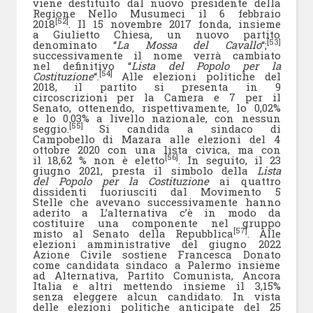
viene destituito dal nuovo presidente della
Regione Nello Musumeci il 6 febbraio
[52]
2018
. Il 15 novembre 2017 fonda, insieme
a Giulietto Chiesa, un nuovo partito
[53]
denominato “
La Mossa del Cavallo
“;
successivamente il nome verrà cambiato
nel definitivo “
Lista del Popolo per la
[54]
Costituzione
“.
Alle elezioni politiche del
2018, il partito si presenta in 9
circoscrizioni per la Camera e 7 per il
Senato, ottenendo, rispettivamente, lo 0,02%
e lo 0.03% a livello nazionale, con nessun
[55]
seggio.
Si candida a sindaco di
Campobello di Mazara alle elezioni del 4
ottobre 2020 con una lista civica, ma con
[56]
il 18,62 % non è eletto
. In seguito, il 23
giugno 2021, presta il simbolo della
Lista
del Popolo per la Costituzione
ai quattro
dissidenti fuoriusciti dal Movimento 5
Stelle che avevano successivamente hanno
aderito a L’alternativa c’è in modo da
costituire una componente nel gruppo
[57]
misto al Senato della Repubblica
. Alle
elezioni amministrative del giugno 2022
Azione Civile sostiene Francesca Donato
come candidata sindaco a Palermo insieme
ad Alternativa, Partito Comunista, Ancora
Italia e altri mettendo insieme il 3,15%
senza eleggere alcun candidato. In vista
delle elezioni politiche anticipate del 25