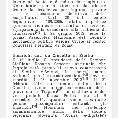
lavoro ad Aosta, è decaduto da magistrato.
Nonostante quanto riportato da alcune
testate, la decadenza per Ingroia equivale
a un abbandono definitivo della
magistratura. L’art. 28 del decreto
legislativo n. 109/2006, infatti, impedisce
qualsiasi richiesta di rientro in servizio
equiparando la decadenza alla richiesta di
[47]
dimissioni.
Il 22 giugno 2013 tiene la
prima Assemblea Nazionale del neonato
movimento politico Azione Civile al centro
Congressi Frentani di Roma.
Incarichi dati da Crocetta in Sicilia
Il 16 luglio il presidente della Regione
Siciliana Rosario Crocetta annuncia che
Ingroia sarà presto il nuovo commissario
di Sicilia e-Servizi, la società mista
[48]
regionale per l’informatizzazione,
dove si
[49]
insedia il 25 novembre 2013.
. Il 21
febbraio 2014 su nomina dello stesso
Crocetta diviene anche commissario della
[50]
provincia di Trapani
in sostituzione del
vice prefetto Darco Pellos fino al 9
dicembre 2014, quando viene sostituito
perché incompatibili entrambi gli
[51]
incarichi.
Nominato nel frattempo
amministratore unico della società
regionale (divenuta “Sicilia e-digitale”)