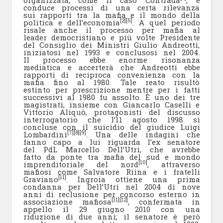
conduce processi di una certa rilevanza
sui rapporti tra la mafia e il mondo della
[2]
[5]
politica e dell’economia
. A quel periodo
risale anche il processo per mafia al
leader democristiano e più volte Presidente
del Consiglio dei Ministri Giulio Andreotti,
iniziatosi nel 1993 e conclusosi nel 2004.
Il processo ebbe enorme risonanza
mediatica e accerterà che Andreotti ebbe
rapporti di reciproca convenienza con la
mafia fino al 1980. Tale reato risultò
estinto per prescrizione mentre per i fatti
successivi al 1980 fu assolto. È uno dei tre
magistrati, insieme con Giancarlo Caselli e
Vittorio Aliquò, protagonisti del discusso
interrogatorio che l’11 agosto 1998 si
concluse con il suicidio del giudice Luigi
[7]
[8]
[9]
Lombardini
. Una delle indagini che
fanno capo a lui riguarda l’ex senatore
del PdL Marcello Dell’Utri, che avrebbe
fatto da ponte tra mafia del sud e mondo
[10]
imprenditoriale del nord
, attraverso
mafiosi come Salvatore Riina e i fratelli
[11]
Graviano
. Ingroia ottiene una prima
condanna per Dell’Utri nel 2004 di nove
anni di reclusione per concorso esterno in
[11]
[12]
associazione mafiosa
, confermata in
appello il 29 giugno 2010 con una
riduzione di due anni; il senatore è però