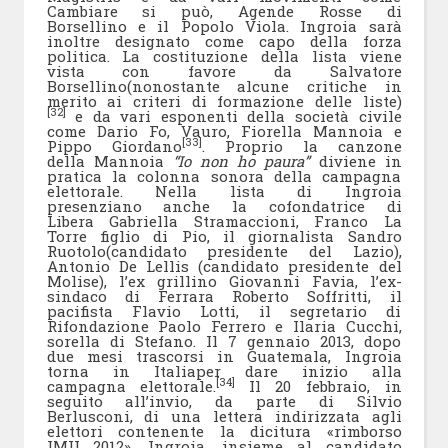
Cambiare si può, Agende Rosse di
Borsellino e il Popolo Viola. Ingroia sarà
inoltre designato come capo della forza
politica. La costituzione della lista viene
vista con favore da Salvatore
Borsellino(nonostante alcune critiche in
merito ai criteri di formazione delle liste)
[32]
e da vari esponenti della società civile
come Dario Fo, Vauro, Fiorella Mannoia e
[33]
Pippo Giordano
. Proprio la canzone
della Mannoia
“Io non ho paura”
diviene in
pratica la colonna sonora della campagna
elettorale. Nella lista di Ingroia
presenziano anche la cofondatrice di
Libera Gabriella Stramaccioni, Franco La
Torre figlio di Pio, il giornalista Sandro
Ruotolo(candidato presidente del Lazio),
Antonio De Lellis (candidato presidente del
Molise), l’ex grillino Giovanni Favia, l’ex-
sindaco di Ferrara Roberto Soffritti, il
pacifista Flavio Lotti, il segretario di
Rifondazione Paolo Ferrero e Ilaria Cucchi,
sorella di Stefano. Il 7 gennaio 2013, dopo
due mesi trascorsi in Guatemala, Ingroia
torna in Italiaper dare inizio alla
[34]
campagna elettorale.
Il 20 febbraio, in
seguito all’invio, da parte di Silvio
Berlusconi, di una lettera indirizzata agli
elettori contenente la dicitura «rimborso
IMU 2012», Ingroia, insieme al candidato