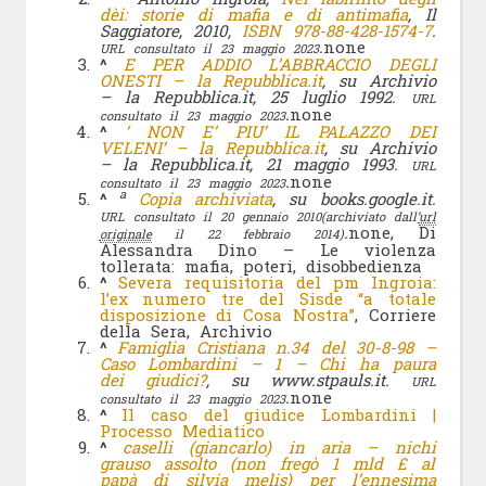
dèi: storie di mafia e di antimafia
, Il
Saggiatore, 2010,
ISBN
978-88-428-1574-7
.
.
none
URL consultato il 23 maggio 2023
^
E PER ADDIO L’ABBRACCIO DEGLI
ONESTI – la Repubblica.it
, su Archivio
– la Repubblica.it, 25 luglio 1992.
URL
.
none
consultato il 23 maggio 2023
^
‘ NON E’ PIU’ IL PALAZZO DEI
VELENI’ – la Repubblica.it
, su Archivio
– la Repubblica.it, 21 maggio 1993.
URL
.
none
consultato il 23 maggio 2023
a
^
Copia archiviata
, su books.google.it.
URL consultato il 20 gennaio 2010
(archiviato dall’
url
.
none, Di
originale
il 22 febbraio 2014)
Alessandra Dino – Le violenza
tollerata: mafia, poteri, disobbedienza
^
Severa requisitoria del pm Ingroia:
l’ex numero tre del Sisde “a totale
disposizione di Cosa Nostra”
, Corriere
della Sera, Archivio
^
Famiglia Cristiana n.34 del 30-8-98 –
Caso Lombardini – 1 – Chi ha paura
dei giudici?
, su www.stpauls.it.
URL
.
none
consultato il 23 maggio 2023
^
Il caso del giudice Lombardini |
Processo Mediatico
^
caselli (giancarlo) in aria – nichi
grauso assolto (non fregò 1 mld £ al
papà di silvia melis) per l’ennesima