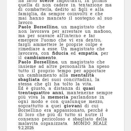
ha fatto
scelte
importanti, in primis
quella di non cadere in tentazione ma
di combatterla, dedito ai figli e alla
famiglia, da sempre coinvolti e che
mai hanno mancato il sostegno al suo
lavoro.
Paolo Borsellino
, un magistrato che
non lavorava per arrestare un mafioso,
ma per scavare all’interno e far
emergere l’uomo che vi era dentro,
fargli ammettere le proprie colpe e
rimediare a esse. Un magistrato che
lavorava, con
fiducia
ed
empatia
, per
il
cambiamento
.
Paolo Borsellino
, un magistrato che
insieme ad altre personalità ha speso
tutto il proprio tempo per apportare
un cambiamento alla
mentalità
sbagliata
dei suoi concittadini, la
stessa che gli ha tolto la vita.
Ed è giusto, a distanza di
quasi
trentaquattro anni
, mantenerne sempre
più viva la
memoria
parlandone in
ogni modo e con qualunque mezzo,
soprattutto a quei
giovani
di cui
Borsellino era appassionato, perché è
di loro che più di tutto si nutre il
consenso pericoloso e sbagliato della
malavita organizzata. MONDO REALE
9.2.2026