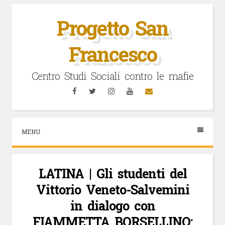
Vai
al
Progetto San
contenuto
Francesco
Centro Studi Sociali contro le mafie
Facebook
Twitter
Instagram
YouTube
Email
MENU
LATINA | Gli studenti del
Vittorio Veneto-Salvemini
in dialogo con
FIAMMETTA BORSELLINO: