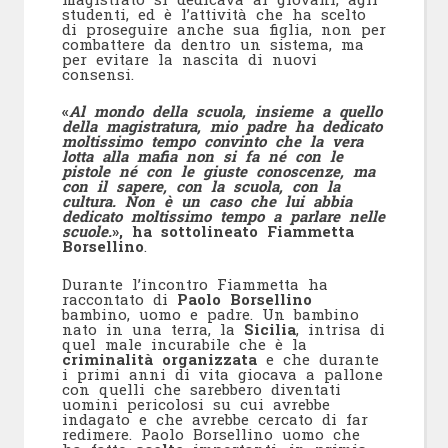
studenti, ed è l’attività che ha scelto
di proseguire anche sua figlia, non per
combattere da dentro un sistema, ma
per evitare la nascita di nuovi
consensi.
«
Al mondo della scuola, insieme a quello
della magistratura, mio padre ha dedicato
moltissimo tempo convinto che la vera
lotta alla mafia non si fa né con le
pistole né con le giuste conoscenze, ma
con il sapere, con la scuola, con la
cultura. Non è un caso che lui abbia
dedicato moltissimo tempo a parlare nelle
scuole.
», ha sottolineato Fiammetta
Borsellino
.
Durante l’incontro Fiammetta ha
raccontato di
Paolo Borsellino
bambino, uomo e padre. Un bambino
nato in una terra, la
Sicilia
, intrisa di
quel male incurabile che è la
criminalità organizzata
e che durante
i primi anni di vita giocava a pallone
con quelli che sarebbero diventati
uomini pericolosi su cui avrebbe
indagato e che avrebbe cercato di far
redimere. Paolo Borsellino uomo che