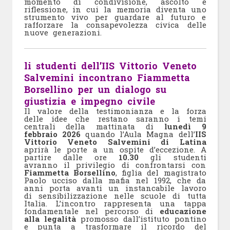
momento di condivisione, ascolto e
riflessione, in cui la memoria diventa uno
strumento vivo per guardare al futuro e
rafforzare la consapevolezza civica delle
nuove generazioni.
li studenti dell’IIS Vittorio Veneto
Salvemini incontrano Fiammetta
Borsellino per un dialogo su
giustizia e impegno civile
Il valore della testimonianza e la forza
delle idee che restano saranno i temi
centrali della mattinata di
lunedì 9
febbraio 2026
quando l’Aula Magna dell’
IIS
Vittorio Veneto Salvemini di Latina
aprirà le porte a un ospite d’eccezione. A
partire dalle ore
10.30
gli studenti
avranno il privilegio di confrontarsi con
Fiammetta Borsellino
, figlia del magistrato
Paolo ucciso dalla mafia nel 1992, che da
anni porta avanti un instancabile lavoro
di sensibilizzazione nelle scuole di tutta
Italia. L’incontro rappresenta una tappa
fondamentale nel percorso di
educazione
alla legalità
promosso dall’istituto pontino
e punta a trasformare il ricordo del