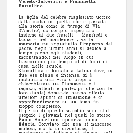
Veneto-Salvemini
e
Fiammetta
Borsellino
.
La figlia del celebre magistrato ucciso
dalla mafia in quella che è passata
alla storia come la “strage di Via
D’Amelio”, da sempre impegnata
insieme ai due fratelli – Manfredi e
Lucia – nel mantenere viva la
memoria
ma soprattutto l’
impegno
del
padre, negli ultimi anni si dedica a
tempo pieno agli studenti,
incontrandoli nel luogo in cui
trascorrono più tempo al di fuori di
casa, nelle
scuole
.
Stamattina è tornata a Latina dove, in
due ore piene e intense
, si è
instaurata una vera e propria
chiacchierata tra Fiammetta e i
ragazzi, attenti e partecipi, che con le
loro (tante) domande hanno offerto
ulteriori spunti di
riflessione
e di
approfondimento
su un tema fin
troppo complesso.
Il perno di questo scambio sono stati
proprio i
giovani
, nei quali lo stesso
Paolo Borsellino
riponeva piena
fiducia
. Convinto che non si nascesse
mafiosi, ma lo si diventasse, il
magistrato si dedicava ai giovani, agli