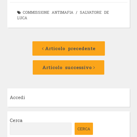
COMMISSIONE ANTIMAFIA
/
SALVATORE DE
LUCA
Navigazione
Articolo
precedente:
Articolo precedente
articolo
Articolo
successivo:
Articolo successivo
Accedi
Cerca
CERCA