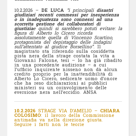
10.2.2026 –
DE LUCA
“i principali
disastri
giudiziari recenti commessi per inesperienza
o in inadeguatezza sono connessi ad una
scorretta gestione dei collaboratori di
giustizia
e quindi si sarebbero potuti evitare: la
figura di Alberto lo Cicero ricorda
assolutamente quella di Vincenzo Scartino,
protagonista del depistaggio delle indagini
sull’attentato al giudice Borsellino”
. Il
magistrato sta riferendo sulla cosiddetta
pista nera della strage costata la vita a
Giovanni Falcone, tesi – lo ha già ribadito
in una precedente audizione – a cui
l’ufficio inquirente nisseno non dà alcun
credito proprio per la inattendibilità di
Alberto Lo Cicero, sedicente uomo d’onore
che ha reso dichiarazioni ai pubblici
ministeri su un coinvolgimento delle
eversione nera nell’eccidio. ANSA
10.2.2026
STRAGE VIA D’AMELIO –
CHIARA
COLOSIMO
: il lavoro della Commissione
antimafia va nella direzione giusta.
Seguire i fatti non le teorie