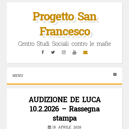
Vai
al
Progetto San
contenuto
Francesco
Centro Studi Sociali contro le mafie
Facebook
Twitter
Instagram
YouTube
Email
MENU
AUDIZIONE DE LUCA
10.2.2026 – Rassegna
stampa
18 APRILE 2026