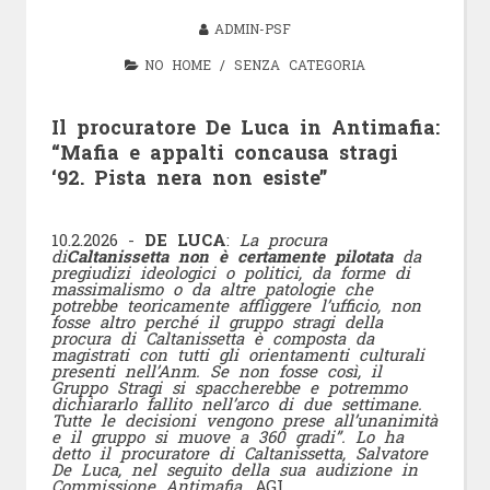
ADMIN-PSF
NO HOME
/
SENZA CATEGORIA
Il procuratore De Luca in Antimafia:
“Mafia e appalti concausa stragi
‘92. Pista nera non esiste”
10.2.2026 ​-
DE LUCA
:
La
procura
di
Caltanissetta non è certamente pilotata
da
pregiudizi ideologici o politici, da forme di
massimalismo o da altre patologie che
potrebbe teoricamente affliggere l’ufficio, non
fosse altro perché il gruppo stragi della
procura di Caltanissetta è composta da
magistrati con tutti gli orientamenti culturali
presenti nell’Anm. Se non fosse così, il
Gruppo Stragi si spaccherebbe e potremmo
dichiararlo fallito nell’arco di due settimane.
Tutte le decisioni vengono prese all’unanimità
e il gruppo si muove a 360 gradi”. Lo ha
detto il procuratore di Caltanissetta, Salvatore
De Luca, nel seguito della sua audizione in
Commissione Antimafia
. AGI