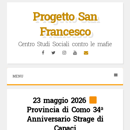
Vai
al
Progetto San
contenuto
Francesco
Centro Studi Sociali contro le mafie
Facebook
Twitter
Instagram
YouTube
Email
MENU
23 maggio 2026
Provincia di Como 34ª
Anniversario Strage di
Capaci