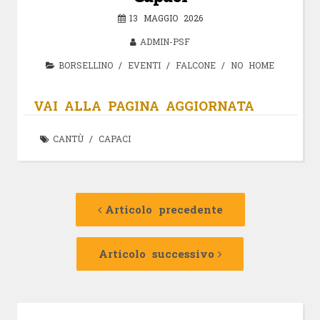
13 MAGGIO 2026
ADMIN-PSF
BORSELLINO
/
EVENTI
/
FALCONE
/
NO HOME
VAI ALLA PAGINA AGGIORNATA
CANTÙ
/
CAPACI
Navigazione
Articolo
precedente:
Articolo precedente
articolo
Articolo
successivo:
Articolo successivo