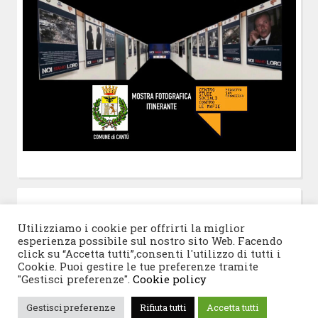
POST-IT
di Claudio Ramaccini
Utilizziamo i cookie per offrirti la miglior
esperienza possibile sul nostro sito Web. Facendo
click su “Accetta tutti”,consenti l'utilizzo di tutti i
Cookie. Puoi gestire le tue preferenze tramite
"Gestisci preferenze".
Cookie policy
© 2026 Progetto San Francesco
|
Tema WordPress:
Gestisci preferenze
Rifiuta tutti
Accetta tutti
Blogghiamo
di CrestaProject.