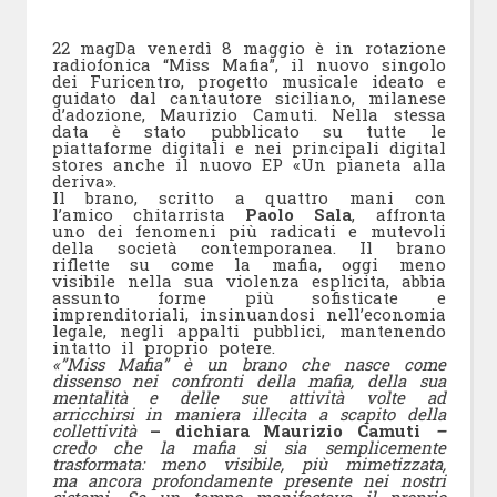
22 magDa venerdì 8 maggio è in rotazione
radiofonica “Miss Mafia”, il nuovo singolo
dei Furicentro, progetto musicale ideato e
guidato dal cantautore siciliano, milanese
d’adozione, Maurizio Camuti. Nella stessa
data è stato pubblicato su tutte le
piattaforme digitali e nei principali digital
stores anche il nuovo EP «Un pianeta alla
deriva».
Il brano, scritto a quattro mani con
l’amico chitarrista
Paolo Sala
, affronta
uno dei fenomeni più radicati e mutevoli
della società contemporanea. Il brano
riflette su come la mafia, oggi meno
visibile nella sua violenza esplicita, abbia
assunto forme più sofisticate e
imprenditoriali, insinuandosi nell’economia
legale, negli appalti pubblici, mantenendo
intatto il proprio potere.
«”Miss Mafia” è un brano che nasce come
dissenso nei confronti della mafia, della sua
mentalità e delle sue attività volte ad
arricchirsi in maniera illecita a scapito della
collettività
– dichiara Maurizio Camuti
–
credo che la mafia si sia semplicemente
trasformata: meno visibile, più mimetizzata,
ma ancora profondamente presente nei nostri
sistemi. Se un tempo manifestava il proprio