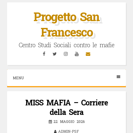
Vai
al
Progetto San
contenuto
Francesco
Centro Studi Sociali contro le mafie
Facebook
Twitter
Instagram
YouTube
Email
MENU
MISS MAFIA – Corriere
della Sera
22 MAGGIO 2026
ADMIN-PSF