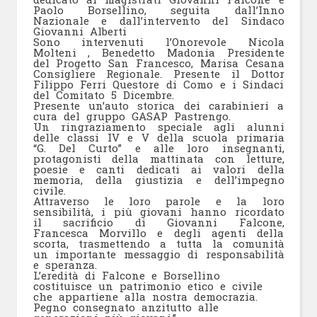
Paolo Borsellino, seguita dall’Inno
Nazionale e dall’intervento del Sindaco
Giovanni Alberti
Sono intervenuti l’Onorevole
Nicola
Molteni
, Benedetto Madonia Presidente
del
Progetto San Francesco
,
Marisa Cesana
Consigliere Regionale. Presente il Dottor
Filippo Ferri Questore di Como e i Sindaci
del
Comitato 5 Dicembre
.
Presente un’auto storica dei carabinieri a
cura del gruppo GASAP Pastrengo.
Un ringraziamento speciale agli alunni
delle classi IV e V della scuola primaria
“G. Del Curto” e alle loro insegnanti,
protagonisti della mattinata con letture,
poesie e canti dedicati ai valori della
memoria, della giustizia e dell’impegno
civile.
Attraverso le loro parole e la loro
sensibilità, i più giovani hanno ricordato
il sacrificio di Giovanni Falcone,
Francesca Morvillo e degli agenti della
scorta, trasmettendo a tutta la comunità
un importante messaggio di responsabilità
e speranza.
L’eredità di Falcone e Borsellino
costituisce un patrimonio etico e civile
che appartiene alla nostra democrazia.
Pegno consegnato anzitutto alle