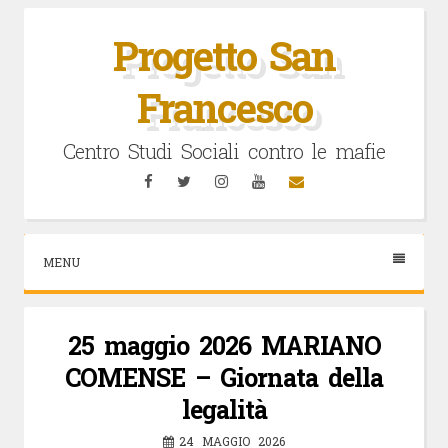
Vai
al
Progetto San
contenuto
Francesco
Centro Studi Sociali contro le mafie
Facebook
Twitter
Instagram
YouTube
Email
MENU
25 maggio 2026 MARIANO
COMENSE – Giornata della
legalità
24 MAGGIO 2026