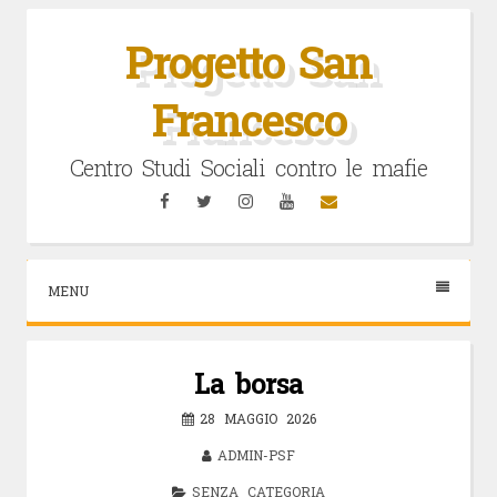
Vai
al
Progetto San
contenuto
Francesco
Centro Studi Sociali contro le mafie
Facebook
Twitter
Instagram
YouTube
Email
MENU
La borsa
28 MAGGIO 2026
ADMIN-PSF
SENZA CATEGORIA