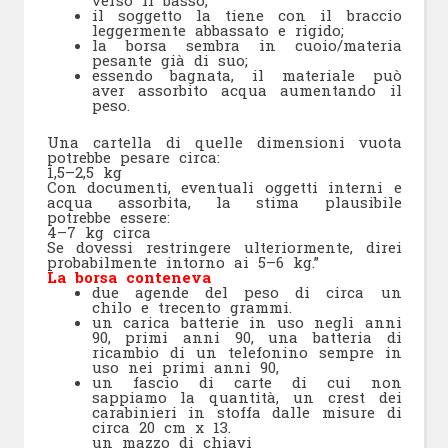
il soggetto la tiene con il braccio
leggermente abbassato e rigido;
la borsa sembra in cuoio/materia
pesante già di suo;
essendo bagnata, il materiale può
aver assorbito acqua aumentando il
peso.
Una cartella di quelle dimensioni vuota
potrebbe pesare circa:
1,5–2,5 kg
Con documenti, eventuali oggetti interni e
acqua assorbita, la stima plausibile
potrebbe essere:
4–7 kg circa
Se dovessi restringere ulteriormente, direi
probabilmente intorno ai 5–6 kg.”
La borsa conteneva
due agende del peso di circa un
chilo e trecento grammi.
un carica batterie in uso negli anni
90, primi anni 90, una batteria di
ricambio di un telefonino sempre in
uso nei primi anni 90,
un fascio di carte di cui non
sappiamo la quantità, un crest dei
carabinieri in stoffa dalle misure di
circa 20 cm x 13.
un mazzo di chiavi