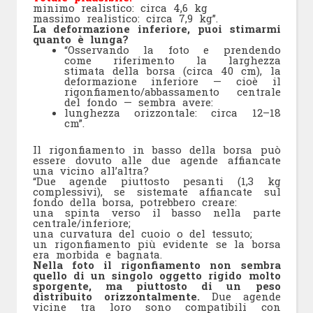
minimo realistico: circa 4,6 kg
massimo realistico: circa 7,9 kg”.
La deformazione inferiore, puoi stimarmi
quanto è lunga?
“Osservando la foto e prendendo
come riferimento la larghezza
stimata della borsa (circa 40 cm), la
deformazione inferiore — cioè il
rigonfiamento/abbassamento centrale
del fondo — sembra avere:
lunghezza orizzontale: circa 12–18
cm”.
Il rigonfiamento in basso della borsa può
essere dovuto alle due agende affiancate
una vicino all’altra?
“Due agende piuttosto pesanti (1,3 kg
complessivi), se sistemate affiancate sul
fondo della borsa, potrebbero creare:
una spinta verso il basso nella parte
centrale/inferiore;
una curvatura del cuoio o del tessuto;
un rigonfiamento più evidente se la borsa
era morbida e bagnata.
Nella foto il rigonfiamento non sembra
quello di un singolo oggetto rigido molto
sporgente, ma piuttosto di un peso
distribuito orizzontalmente.
Due agende
vicine tra loro sono compatibili con