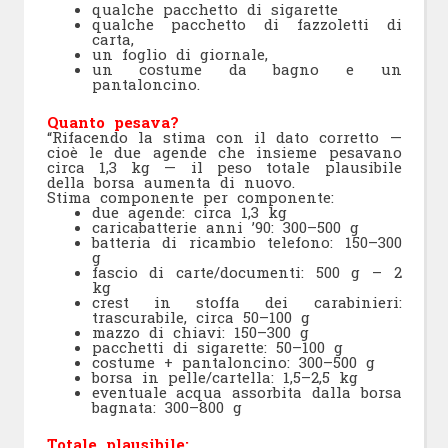
qualche pacchetto di sigarette
qualche pacchetto di fazzoletti di
carta,
un foglio di giornale,
un costume da bagno e un
pantaloncino.
Quanto pesava?
“Rifacendo la stima con il dato corretto —
cioè le due agende che insieme pesavano
circa 1,3 kg — il peso totale plausibile
della borsa aumenta di nuovo.
Stima componente per componente:
due agende: circa 1,3 kg
caricabatterie anni ’90: 300–500 g
batteria di ricambio telefono: 150–300
g
fascio di carte/documenti: 500 g – 2
kg
crest in stoffa dei carabinieri:
trascurabile, circa 50–100 g
mazzo di chiavi: 150–300 g
pacchetti di sigarette: 50–100 g
costume + pantaloncino: 300–500 g
borsa in pelle/cartella: 1,5–2,5 kg
eventuale acqua assorbita dalla borsa
bagnata: 300–800 g
Totale plausibile: