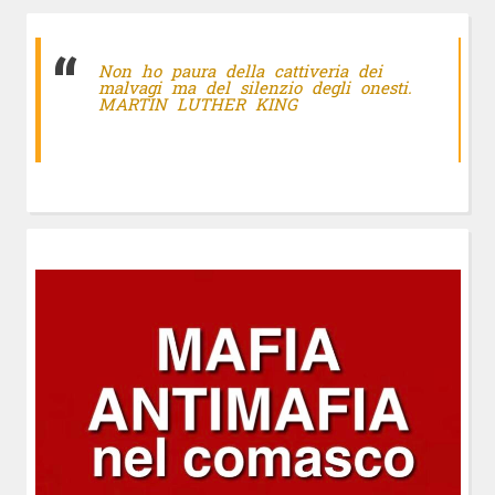
Non ho paura della cattiveria dei
malvagi ma del silenzio degli onesti.
MARTIN LUTHER KING