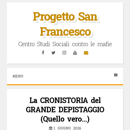
Vai
al
Progetto San
contenuto
Francesco
Centro Studi Sociali contro le mafie
Facebook
Twitter
Instagram
YouTube
Email
MENU
La CRONISTORIA del
GRANDE DEPISTAGGIO
(Quello vero…)
1 GIUGNO 2026