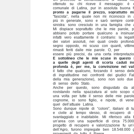
ottenuto su chi riceve il messaggio: è 
comunale di Latina, pur in assoluta buona 
pronto a pagarne il prezzo, soprattutto m
“fascista”, nella quale non mi riconosco i
più in generale, sono e sarò sempre contro 
sinistra: sono cresciuto in una famiglia che 
Mi dispiace soprattutto che le mie parole, per
abbiano potuto portare qualcuno a insinua
infatti vero esattamente il contrario: la lega
dei valori assoluti, nei quali credo profo
segno opposto, mi scuso con quanti, vittim
rimasti feriti dalle mie parole. O, per
essere più precisi, da una certa interpretaz
E sottolineo che le mie scuse in questo se
a quelle degli agenti di scorta caduti i
profonda è, per me, la convinzione nel valo
il fatto che qualcuno, forzando il senso de
di ingratitudine nei confronti dei giudici 
della mia generazione), sono non solo due 
di senso dello Stato.
Anche per questo, sono disgustato da al
rovistando nella spazzatura al solo scopo d
una volta per tutte il senso delle mie paro
cognome, io sono figlio, e nipote, di venet
quel dell’attuale Latina.
Sono dunque nipote di “coloni”, italiani di 
e civile al tempo stesso, di recupero di 
svantaggiato e inabitabile. Mi riferisco all
un’area con una superficie di circa 75.000 
progetto di recupero e valorizzazione fu un
dell’Agro, furono impiegate ben 18.548.000 g
provenienti da tutto il Paese.