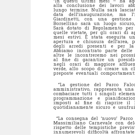
“In questi ultimi mesi – ha ag
alla conclusione dei lavori ab
lungo termine. Nulla sarà lascia
data dell’inaugurazione, ma 
Giardinetti, con una gestione
Borsellino sarà un luogo sicuro,
Sarà dotato di Regolamento per l
quelle vietate, per gli orari di
mesi estivi. È stata eseguita u
apertura e chiusura dell’area,
degli arredi presenti e per la
Abbiamo incontrato parte delle
altre le incontreremo nei pross
al fine di garantire un presidi
negli orari di maggiore affluen
verde, allo scopo di creare un c
preposte eventuali comportamenti 
“La gestione del Parco Falc
amministrativo, rappresenta una 
combaciare tutti i singoli elemen
programmazione e pianificazi
imposti al fine di riaprire il P
quotidianamente sicuro e usufruib
“La consegna del ‘nuovo’ Parco a
Massimiliano Carnevale con del
rispetto delle tempistiche previ
innumerevoli difficoltà affrontat