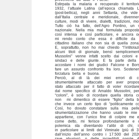
Estirpata la malaria e recuperato il territo
1932, l’attuale Latina (all’epoca chiamata 
(post-bellica), negli anni Settanta, che vide
dall’Italia centrale e meridionale, divenn
culture, modi di vivere, dialetti, tradizioni, mol
Tutto ciò ha fatto, dell’Agro Pontino, un
nazionale. Nella mia mal formulata propost
così intensa e così particolare, e ancora 
mi rendo conto che essa è difficile da co
cittadino italiano che non sia di quella zona
E, soprattutto, non ho mai chiesto “l’intitola
alcuni titoli di giornale, bensì sempliceme
Mussolini” venne infatti scelto dai coloni 
sindaci e delle giunte. E fa parte dell
accostare i nomi dei giudici Falcone e Bors
fare un assurdo confronto fra loro. Sostene
forzatura bella e buona.
Perciò, al di là dei miei errori di co
strumentalmente attaccato per aver prop
stato attaccato per il fatto di voler ricorda
dal nome specifico di Arnaldo Mussolini, 
“coloni”, è solo di ricordare quella storia 
non mi dimentico di essere “figlio” della bo
che invece un certo tipo di “politicamente c
Così, ho dovuto constatare sulla mia pell
strumentalizzazione che hanno usato le mie p
appartiene, con l’unico fine di colpire me e
come detto, mi ferisce profondamente e 
polemica sta diventando l’alibi di chi, i
in particolare ai limiti del Viminale (più di 
dall’inizio dell’anno contro i 17.500 del 2
rave abusivo), o delle incredibili parole