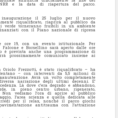
munale annuncia ufficialmente la fine dei
PNRR e la data di riapertura del parco.
: inaugurazione il 25 luglio per il nuovo
amente riqualificato, riaprirà al pubblico da
di verde torneranno fruibili in un ambiente
 finanziati con il Piano nazionale di ripresa
e ore 19, con un evento istituzionale. Per
co Falcone e Borsellino sarà aperto dalle ore
odo è prevista anche una programmazione di
verrà prossimamente comunicato insieme ai
 Oriolo Frezzotti, è stato riqualificato – ha
lentano – con interventi da 5,5 milioni di
manutenzione. Avrà un volto completamente
iversa narrazione degli ultimi decenni. E’
cedenza. Là dove c’era degrado e abbandono,
e, in pieno centro urbano, rigenerato,
i. Non vediamo l’ora di aprire al pubblico
naggio, l’area scienza e quella dedicata alle
rredi per il relax, nonché il parco giochi
pavimentazione antitrauma con l’attrazione