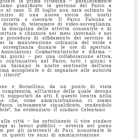
giunto la prima cittadina – parallelamente
biamo pianificato la gestione del Parco a
to al caso. Il 25 luglio non sarà soltanto la
l’inizio di una nuova storia dei nostri
 corretta e coerente. Il Parco Falcone e
 dotato di telecamere di video-sorveglianza.
a disciplina delle attività consentite e di
 apertura e chiusura nei mesi invernali e nei
na procedura di affidamento del servizio di
 per la manutenzione ordinaria del verde e
 sorveglianza durante le ore di apertura.
 Associazioni Combattentistiche e d’Arma –
imi giorni – per una collaborazione attiva,
o continuativo nel Parco, tutti i giorni e
za. Saranno le nostre sentinelle dell’area
lima accogliente e di segnalare alle autorità
illeciti”.
one e Borsellino, da un punto di vista
complessità, all’interno della quale devono
ti, supportati da atti. E questo rientra nella
one che, come amministrazione, ci siamo
arco, interamente riqualificato, rendendolo
ile”, ha evidenziato il sindaco Celentano.
lla città – ha sottolineato il vice sindaco
ega ai lavori pubblici – avverrà nel pieno
ste per gli interventi di Pnrr, nonostante le
e in questi tre anni di amministrazione.