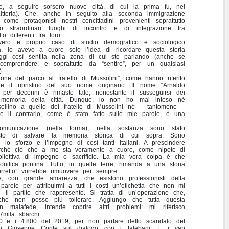
rio, a seguire sorsero nuove città, di cui la prima fu, nel
Littoria). Che, anche in seguito alla seconda immigrazione
 come protagonisti nostri concittadini provenienti soprattutto
ero straordinari luoghi di incontro e di integrazione fra
to differenti fra loro.
 vero e proprio caso di studio demografico e sociologico
a, io avevo a cuore solo l’idea di ricordare questa storia
oggi così sentita nella zona di cui sto parlando (anche se
mprendere, e soprattutto da “sentire”, per un qualsiasi
).
zione del parco al fratello di Mussolini”, come hanno riferito
nte il ripristino del suo nome originario. Il nome “Arnaldo
e per decenni è rimasto tale, nonostante il susseguirsi dei
a memoria della città. Dunque, io non ho mai inteso né
ellino a quello del fratello di Mussolini né – tantomeno –
re il contrario, come è stato fatto sulle mie parole, è una
municazione (nella forma), nella sostanza sono stato
osto di salvare la memoria storica di cui sopra. Sono
re lo sforzo e l’impegno di così tanti italiani. A prescindere
perché ciò che a me sta veramente a cuore, come nipote di
collettiva di impegno e sacrificio. La mia vera colpa è che
nifica pontina. Tutto, in quelle terre, rimanda a una storia
orretto” vorrebbe rimuovere per sempre.
e, con grande amarezza, che esistono professionisti della
arole per attribuirmi a tutti i costi un’etichetta che non mi
 il partito che rappresento. Si tratta di un’operazione che,
che non posso più tollerare. Aggiungo che tutta questa
n malafede, intende coprire altri problemi: mi riferisco
37mila sbarchi
020 e i 4.800 del 2019, per non parlare dello scandalo del
 di Giuseppe Conte sul dialogo con i talebani. E i vari