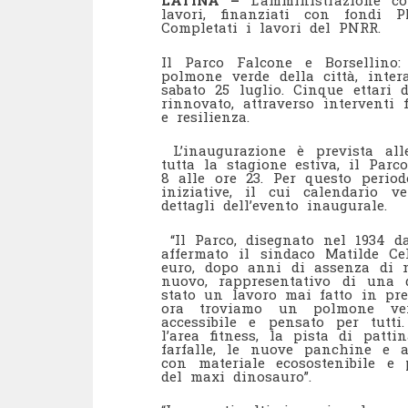
LATINA –
L’amministrazione co
lavori, finanziati con fondi 
Completati i lavori del PNRR.
Il Parco Falcone e Borsellino
polmone verde della città, inter
sabato 25 luglio. Cinque ettari 
rinnovato, attraverso interventi
e resilienza.
L’inaugurazione è prevista all
tutta la stagione estiva, il Par
8 alle ore 23. Per questo peri
iniziative, il cui calendario 
dettagli dell’evento inaugurale.
“Il Parco, disegnato nel 1934 da
affermato il sindaco Matilde Ce
euro, dopo anni di assenza di 
nuovo, rappresentativo di una d
stato un lavoro mai fatto in pre
ora troviamo un polmone verd
accessibile e pensato per tutt
l’area fitness, la pista di patti
farfalle, le nuove panchine e a
con materiale ecosostenibile e 
del maxi dinosauro”.