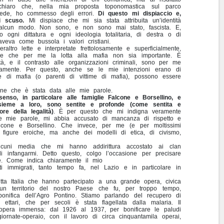
chiaro che, nella mia proposta toponomastica sul parco
fede, ho commesso degli errori.
Di questo mi dispiaccio e,
i scuso.
Mi dispiace che mi sia stata attribuita un’identità
n alcun modo. Non sono, e non sono mai stato, fascista. E,
ogni dittatura e ogni ideologia totalitaria, di destra o di
aveva come bussola i valori cristiani.
altro lette e interpretate frettolosamente e superficialmente,
re che per me la lotta alla mafia non sia importante. È
lità, e il contrasto alle organizzazioni criminali, sono per me
ndamente. Per questo, anche se le mie intenzioni erano di
e di mafia (o parenti di vittime di mafia), possono essere
ione che è stata data alle mie parole.
nso, in particolare alle famiglie Falcone e Borsellino, e
nsieme a loro, sono sentite e profonde (come sentita e
re della legalità)
. È per questo che mi indigna veramente
lle mie parole, mi abbia accusato di mancanza di rispetto e
Falcone e Borsellino. Che invece, per me (e per moltissimi
figure eroiche, ma anche dei modelli di etica, di civismo,
cuni media che mi hanno addirittura accostato ai clan
i infangarmi. Detto questo, colgo l’occasione per precisare
le. Come indica chiaramente il mio
i immigrati, tanto tempo fa, nel Lazio e in particolare in
tutta Italia che hanno partecipato a una grande opera, civica
un territorio del nostro Paese che fu, per troppo tempo,
a bonifica dell’Agro Pontino. Stiamo parlando del recupero di
ettari, che per secoli è stata flagellata dalla malaria. Il
’opera immensa: dal 1926 al 1937, per bonificare le paludi
iornate-operaio, con il lavoro di circa cinquantamila operai,