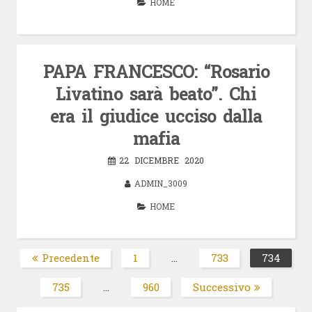
HOME
PAPA FRANCESCO: “Rosario
Livatino sarà beato”. Chi
era il giudice ucciso dalla
mafia
22 DICEMBRE 2020
ADMIN_3009
HOME
Paginazione
Precedente
1
…
733
734
Pagina
Pagina
Pagin
degli
735
…
960
Successivo
Pagina
Pagina
articoli