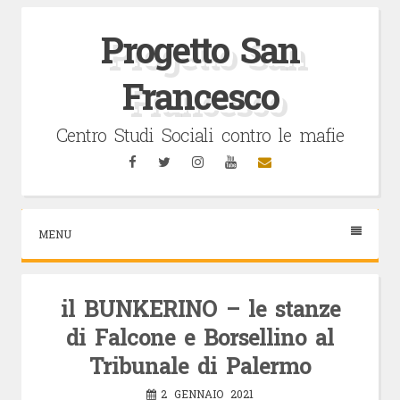
Vai
al
Progetto San
contenuto
Francesco
Centro Studi Sociali contro le mafie
Facebook
Twitter
Instagram
YouTube
Email
MENU
il BUNKERINO – le stanze
di Falcone e Borsellino al
Tribunale di Palermo
2 GENNAIO 2021