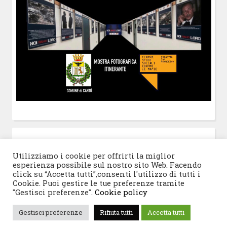
POST-IT
di Claudio Ramaccini
Utilizziamo i cookie per offrirti la miglior
esperienza possibile sul nostro sito Web. Facendo
click su “Accetta tutti”,consenti l'utilizzo di tutti i
Cookie. Puoi gestire le tue preferenze tramite
"Gestisci preferenze".
Cookie policy
© 2026 Progetto San Francesco
|
Tema WordPress:
Gestisci preferenze
Rifiuta tutti
Accetta tutti
Blogghiamo
di CrestaProject.