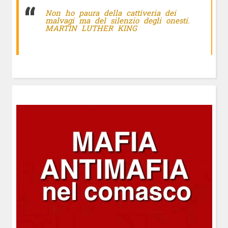
Non ho paura della cattiveria dei
malvagi ma del silenzio degli onesti.
MARTIN LUTHER KING