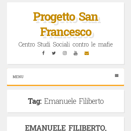
Vai
al
Progetto San
contenuto
Francesco
Centro Studi Sociali contro le mafie
Facebook
Twitter
Instagram
YouTube
Email
MENU
Tag:
Emanuele Filiberto
EMANUELE FILIBERTO,