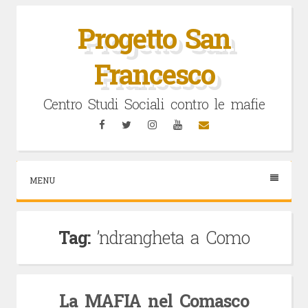
Vai
al
Progetto San
contenuto
Francesco
Centro Studi Sociali contro le mafie
Facebook
Twitter
Instagram
YouTube
Email
MENU
Tag:
’ndrangheta a Como
La MAFIA nel Comasco