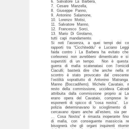
6. Salvatore La Barbera,
7. Cesare Manzella,
8. Giuseppe Panno,
9. Antonino Salamone,
10. Lorenzo Motisi,
11. Salvatore Manno,
12. Francesco Sorci,
13. Mario Di Girolamo,
tutti capi mandamento.
Si noti l’assenza, a quei tempi dei corle
rapporti tra “Cicchiteddu” e Luciano Legg
faida contro i La Barbera ha evitato che 
corleonesi non avrebbero dimenticato e si
superstiti di un tempo.
Non è questa 
guerra di mafia scatenatasi con l’omici
Ciaculli; basterà dire che anche nella m
scontro è stato provocato dal crescen
l’ostilità soprattutto di Antonino Matran
Manno (Boccadiferro). Michele Cavataio, 
resto della commissione, uccideva Calce
attribuita dalla commissione proprio ai L
erano opera del Cavataio, comprese le 
esponenti di spicco di “cosa nostra”.
Lo
polizia determinavano lo scioglimento di 
cercavano riparo anche all’estero, sia per
… Cosa Nostra” è rimasta inoperante fino 
di mafia, con conseguente massiccia rem
bisognerà che gli organi inquirenti ritor