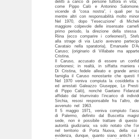
delitti a carico di persone tuttora in vit
come Pippo Calò e Antonino Salomone, p
vicende di “cosa nostra”, i quali per tu
mentre altri con responsabilità molto mino
Nel 1970, dopo “l’esecuzione” di Michel
maggiore colpevole delle insensate carnef
primo periodo, la direzione della stessa
Riina (ecco comparire i corleonesi!), St
alla strage di via Lazio avevano partecip
Cavataio nella sparatoria), Emanuele D’
Caruso; (originario di Villabate ma appar
Cristina.
Il Caruso, accusato di essere un confide
corleonesi; in realtà, in siffatta manier
Di Cristina, fedele alleato e grande amic
famiglia il Caruso nonostante che questi f
Nel 1970 veniva compiuta la cosiddetta sp
ed arrestati Galeazzo Giuseppe, Lo Presti 
di Pippo Calò), nonché Gaetano Fidanzat
affidato dal triumvirato l’incarico di ind
Sirchia, resosi responsabile fra l’altro, 
avvenuto nel 1963.
Il 5 maggio 1971, veniva compiuto l’assas
di Palermo, definito dal Buscetta magis
sede, non è possibile trattare di questo
autorità giudiziaria; va solo notato che l’o
nel territorio di Porta Nuova, della cu
evidenza, dunque, quanto siano antichi i r