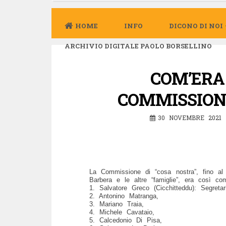
HOME
INFO
DICONO DI NOI
ARCHIVIO DIGITALE PAOLO BORSELLINO
COM’ERA
COMMISSION
30 NOVEMBRE 2021
La Commissione di “cosa nostra”, fino al 
Barbera e le altre “famiglie”, era così co
1. Salvatore Greco (Cicchitteddu): Segretar
2. Antonino Matranga,
3. Mariano Traia,
4. Michele Cavataio,
5. Calcedonio Di Pisa,