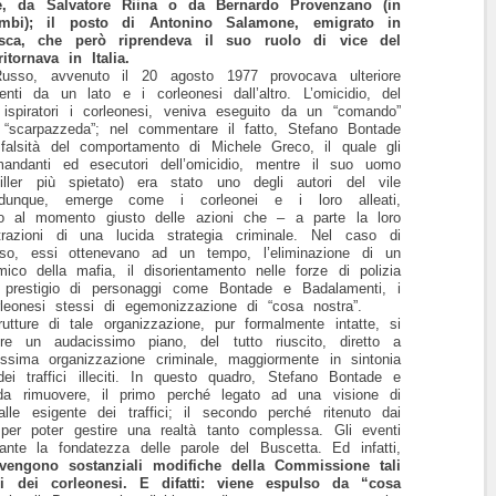
e, da Salvatore Riina o da Bernardo Provenzano (in
ambi); il posto di Antonino Salamone, emigrato in
sca, che però riprendeva il suo ruolo di vice del
itornava in Italia.
Russo, avvenuto il 20 agosto 1977 provocava ulteriore
nti da un lato e i corleonesi dall’altro. L’omicidio, del
 ispiratori i corleonesi, veniva eseguito da un “comando”
“scarpazzeda”; nel commentare il fatto, Stefano Bontade
 falsità del comportamento di Michele Greco, il quale gli
andanti ed esecutori dell’omicidio, mentre il suo uomo
ller più spietato) era stato uno degli autori del vile
 dunque, emerge come i corleonei e i loro alleati,
o al momento giusto delle azioni che – a parte la loro
razioni di una lucida strategia criminale. Nel caso di
sso, essi ottenevano ad un tempo, l’eliminazione di un
ico della mafia, il disorientamento nelle forze di polizia
i prestigio di personaggi come Bontade e Badalamenti, i
rleonesi stessi di egemonizzazione di “cosa nostra”.
utture di tale organizzazione, pur formalmente intatte, si
re un audacissimo piano, del tutto riuscito, diretto a
issima organizzazione criminale, maggiormente in sintonia
 traffici illeciti. In questo quadro, Stefano Bontade e
a rimuovere, il primo perché legato ad una visione di
lle esigente dei traffici; il secondo perché ritenuto dai
li per poter gestire una realtà tanto complessa. Gli eventi
nte la fondatezza delle parole del Buscetta. Ed infatti,
vvengono sostanziali modifiche della Commissione tali
i dei corleonesi. E difatti: viene espulso da “cosa