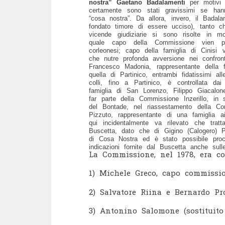
nostra” Gaetano Badalamenti
per motivi
certamente sono stati gravissimi se han
“cosa nostra”. Da allora, invero, il Badal
fondato timore di essere ucciso), tanto
vicende giudiziarie si sono risolte in 
quale capo della Commissione vien p
corleonesi; capo della famiglia di Cinisi
che nutre profonda avversione nei confron
Francesco Madonia, rappresentante della 
quella di Partinico, entrambi fidatissimi al
colli, fino a Partinico, è controllata d
famiglia di San Lorenzo, Filippo Giacalone
far parte della Commissione Inzerillo, in
del Bontade, nel riassestamento della 
Pizzuto, rappresentante di una famiglia a
qui incidentalmente va rilevato che tratta
Buscetta, dato che di Gigino (Calogero) Pi
di Cosa Nostra ed è stato possibile proce
indicazioni fornite dal Buscetta anche sul
La Commissione, nel 1978, era co
1) Michele Greco, capo commissio
2) Salvatore Riina e Bernardo Pr
3) Antonino Salomone (sostituito