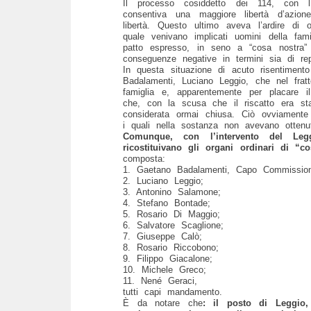
Il processo cosiddetto dei 114, con l
consentiva una maggiore libertà d’azion
libertà. Questo ultimo aveva l’ardire di 
quale venivano implicati uomini della fa
patto espresso, in seno a “cosa nostra” 
conseguenze negative in termini sia di re
In questa situazione di acuto risentimento
Badalamenti, Luciano Leggio, che nel frat
famiglia e, apparentemente per placare i
che, con la scusa che il riscatto era sta
considerata ormai chiusa. Ciò ovviament
i quali nella sostanza non avevano ottenu
Comunque, con l’intervento del Leg
ricostituivano gli organi ordinari di “co
composta:
1. Gaetano Badalamenti, Capo Commissio
2. Luciano Leggio;
3. Antonino Salamone;
4. Stefano Bontade;
5. Rosario Di Maggio;
6. Salvatore Scaglione;
7. Giuseppe Calò;
8. Rosario Riccobono;
9. Filippo Giacalone;
10. Michele Greco;
11. Nené Geraci,
tutti capi mandamento.
È da notare che
: il posto di Leggio