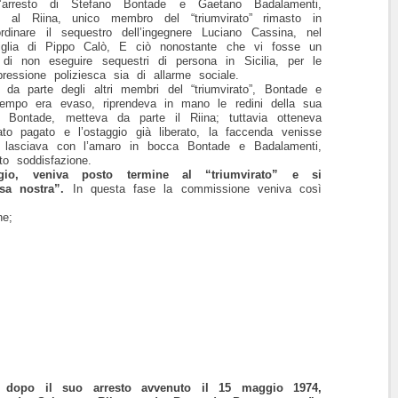
’arresto di Stefano Bontade e Gaetano Badalamenti,
e al Riina, unico membro del “triumvirato” rimasto in
ordinare il sequestro dell’ingegnere Luciano Cassina, nel
miglia di Pippo Calò, E ciò nonostante che vi fosse un
di non eseguire sequestri di persona in Sicilia, per le
pressione poliziesca sia di allarme sociale.
 da parte degli altri membri del “triumvirato”, Bontade e
tempo era evaso, riprendeva in mano le redini della sua
l Bontade, metteva da parte il Riina; tuttavia otteneva
to pagato e l’ostaggio già liberato, la faccenda venisse
e lasciava con l’amaro in bocca Bontade e Badalamenti,
to soddisfazione.
gio, veniva posto termine al “triumvirato” e si
sa nostra”.
In questa fase la commissione veniva così
ne;
, dopo il suo arresto avvenuto il 15 maggio 1974,