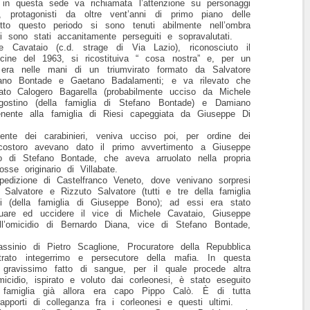
a; in questa sede va richiamata l’attenzione su personaggi
rotagonisti da oltre vent’anni di primo piano delle
tto questo periodo si sono tenuti abilmente nell’ombra
ri sono stati accanitamente perseguiti e sopravalutati.
e Cavataio (c.d. strage di Via Lazio), riconosciuto il
icine del 1963, si ricostituiva “ cosa nostra” e, per un
 era nelle mani di un triumvirato formato da Salvatore
efano Bontade e Gaetano Badalamenti; e va rilevato che
ato Calogero Bagarella (probabilmente ucciso da Michele
Agostino (della famiglia di Stefano Bontade) e Damiano
tenente alla famiglia di Riesi capeggiata da Giuseppe Di
nte dei carabinieri, veniva ucciso poi, per ordine dei
a costoro avevano dato il primo avvertimento a Giuseppe
o di Stefano Bontade, che aveva arruolato nella propria
osse originario di Villabate.
edizione di Castelfranco Veneto, dove venivano sorpresi
Salvatore e Rizzuto Salvatore (tutti e tre della famiglia
i (della famiglia di Giuseppe Bono); ad essi era stato
ividuare ed uccidere il vice di Michele Cavataio, Giuseppe
dell’omicidio di Bernardo Diana, vice di Stefano Bontade,
sinio di Pietro Scaglione, Procuratore della Repubblica
trato integerrimo e persecutore della mafia. In questa
 gravissimo fatto di sangue, per il quale procede altra
micidio, ispirato e voluto dai corleonesi, è stato eseguito
i famiglia già allora era capo Pippo Calò. È di tutta
apporti di colleganza fra i corleonesi e questi ultimi.