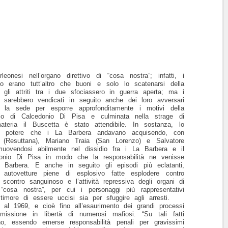
onesi nell’organo direttivo di “cosa nostra”; infatti, i
io erano tutt’altro che buoni e solo lo scatenarsi della
gli attriti tra i due sfociassero in guerra aperta; ma i
 sarebbero vendicati in seguito anche dei loro avversari
la sede per esporre approfonditamente i motivi della
dio di Calcedonio Di Pisa e culminata nella strage di
ateria il Buscetta è stato attendibile. In sostanza, lo
te potere che i La Barbera andavano acquisendo, con
ga (Resuttana), Mariano Traia (San Lorenzo) e Salvatore
muovendosi abilmente nel dissidio fra i La Barbera e il
donio Di Pisa in modo che la responsabilità ne venisse
a Barbera. E anche in seguito gli episodi più eclatanti,
autovetture piene di esplosivo fatte esplodere contro
 scontro sanguinoso e l’attività repressiva degli organi di
“cosa nostra”, per cui i personaggi più rappresentativi
 timore di essere uccisi sia per sfuggire agli arresti.
al 1969, e cioè fino all’esaurimento dei grandi processi
issione in libertà di numerosi mafiosi. “Su tali fatti
nino, essendo emerse responsabilità penali per gravissimi