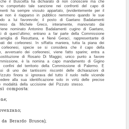
 che il Buscetta ha dichiarato di non conoscere ma che
no comportato tale sanzione nei confronti del capo di
amenti ha sempre vissuto appartato, (evidentemente per il
 che non è riapparso in pubblico nemmeno quando le sue
modo a lui favorevole; il posto di Gaetano Badalamenti
reso da Michele Greco, interamente, manovrato dai
 viene nominato Antonino Badalamenti cugino di Gaetano,
ti di quest’ultimo; entrano a far parte della Commissione
famiglia di Resuttana, e Nené Geraci, rappresentante di
leati dei corleonesi. In siffatta maniera, tutta la piana dei
ai corleonesi, specie se si considera che il capo della
, avversario dei corleonesi, viene fatto sparire; entra a
 sostituzione di Rosario Di Maggio; unico punto a favore
Commissione, è la nomina a capo mandamento di Gigino
i confini del territorio della Commissione di Palermo. E
si di uno dei tantissimi riscontri delle dichiarazioni di
zzuto finora si ignorava del tutto il ruolo nelle vicende
dere alla sua identificazione solo in virtù delle precise
le modalità della uccisione del Pizzuto stesso.
sì composta:
ne;
ovenzano;
 da Berardo Brusca);