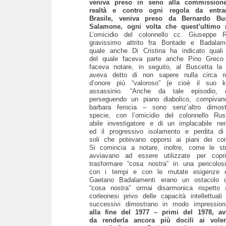
veniva preso in seno alla commission
realtà e contro ogni regola da entr
Brasile, veniva preso da Bernardo Bu
Salamone, ogni volta che quest’ultimo r
L’omicidio del colonnello cc. Giuseppe 
gravissimo attrito fra Bontade e Badalame
quale anche Di Cristina ha indicato quali
del quale faceva parte anche Pino Greco 
faceva notare, in seguito, al Buscetta la
aveva detto di non sapere nulla circa m
d’onore più “valoroso” (e cioè il suo ki
assassinio. “Anche da tale episodio,
perseguendo un piano diabolico, compivan
barbara ferocia – sono senz’altro dimost
specie, con l’omicidio del colonnello Ru
abile investigatore e di un implacabile nem
ed il progressivo isolamento e perdita d
soli che potevano opporsi ai piani dei co
Si comincia a notare, inoltre, come le str
avviavano ad essere utilizzate per copri
trasformare “cosa nostra” in una pericolos
con i tempi e con le mutate esigenze dei
Gaetano Badalamenti erano un ostacolo d
“cosa nostra” ormai disarmonica rispetto a
corleonesi privo delle capacità intellettua
successivi dimostrano in modo impressiona
alla fine del 1977 – primi del 1978, a
da renderla ancora più docili ai voler