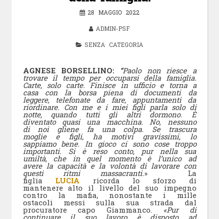
28 MAGGIO 2022
ADMIN-PSF
SENZA CATEGORIA
AGNESE BORSELLINO:
“
Paolo non riesce a
trovare il tempo per occuparsi della famiglia.
Carte, solo carte. Finisce in ufficio e torna a
casa con la borsa piena di documenti da
leggere, telefonate da fare, appuntamenti da
riordinare. Con me e i miei figli parla solo di
notte, quando tutti gli altri dormono. È
diventato quasi una macchina. No, nessuno
di noi gliene fa una colpa. Se trascura
moglie e figli, ha motivi gravissimi, lo
sappiamo bene. In gioco ci sono cose troppo
importanti. Si è reso conto, pur nella sua
umiltà, che in quel momento è l’unico ad
avere la capacità e la volontà di lavorare con
questi ritmi massacranti.
» La
figlia
LUCIA
ricorda lo sforzo di
mantenere alto il livello del suo impegno
contro la mafia, nonostante i mille
ostacoli messi sulla sua strada dal
procuratore capo Giammanco.
«Pur di
continuare il suo lavoro è disposto ad