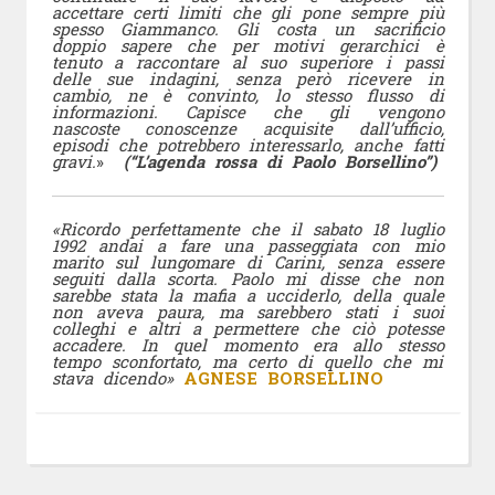
accettare certi limiti che gli pone sempre più
spesso Giammanco. Gli costa un sacrificio
doppio sapere che per motivi gerarchici è
tenuto a raccontare al suo superiore i passi
delle sue indagini, senza però ricevere in
cambio, ne è convinto, lo stesso flusso di
informazioni. Capisce che gli vengono
nascoste conoscenze acquisite dall’ufficio,
episodi che potrebbero interessarlo, anche fatti
gravi.
»
(“L’agenda rossa di Paolo Borsellino”)
«Ricordo perfettamente che il sabato 18 luglio
1992 andai a fare una passeggiata con mio
marito sul lungomare di Carini, senza essere
seguiti dalla scorta. Paolo mi disse che non
sarebbe stata la mafia a ucciderlo, della quale
non aveva paura, ma sarebbero stati i suoi
colleghi e altri a permettere che ciò potesse
accadere. In quel momento era allo stesso
tempo sconfortato, ma certo di quello che mi
stava dicendo»
AGNESE BORSELLINO