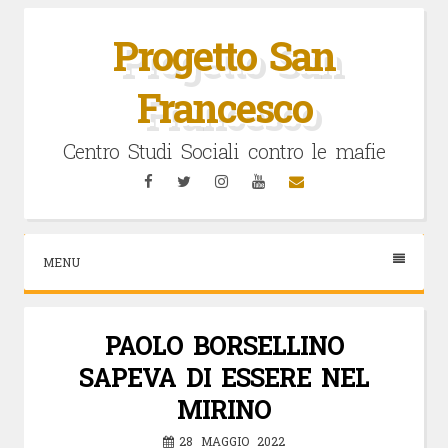
Vai
al
Progetto San
contenuto
Francesco
Centro Studi Sociali contro le mafie
Facebook
Twitter
Instagram
YouTube
Email
MENU
PAOLO BORSELLINO
SAPEVA DI ESSERE NEL
MIRINO
28 MAGGIO 2022