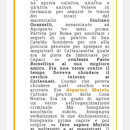
ne apriva un’altra, un’altra e
un’altra ancora. Volava in
Germania per seguire le tracce
dei sicari del
maresciallo
Giuliano
Guazzelli,
assassinato ad
Agrigento tre mesi prima.
Partiva per Roma per ascoltare i
segreti di un pentito di San
Cataldo. Scendeva per ore alla
procura generale per spiegare ai
magistrati di Caltanissetta quale
era la pista da imboccare per
Capaci.
<> confessò Paolo
Borsellino al suo migliore
amico. Era una corsa contro il
tempo. Doveva chiudere il
cerchio intorno ai
Corleonesi.
L’uomo che poteva
chiudere quel cerchio era
arrivato. Era
Asparino Mutolo
,
l’ultimo pentito della Cosa
Nostra. Era in grado di aprire
un varco nell’organizzazione
criminale. Ma bisognava
ascoltarlo subito, bisognava
verbalizzare le sue dichiarazioni,
bisognava prima capire e poi
colpire.
<> fece sapere Mutolo
ai poliziotti e ai magistrati.
Il