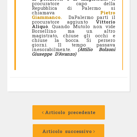
procuratore capo della
Repubblica di Palermo si
chiamava
Pietro
Giammanco.
DaPalermo partì il
procuratore aggiunto
Vittorio
Aliquò
. Quando Mutolo non vide
Borsellino ma un altro
magistrato, chiuse gli occhi e
chiuse la bocca. Si persero
giorni. Il tempo passava
inesorabilmente.
(Attilio Bolzoni
Giuseppe D’Avanzo)
Navigazione
Articolo
precedente:
Articolo precedente
articolo
Articolo
successivo:
Articolo successivo