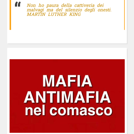
Non ho paura della cattiveria dei
malvagi ma del silenzio degli onesti.
MARTIN LUTHER KING