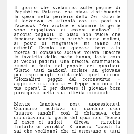
Il giorno che svelammo, sulle pagine di
Repubblica Palermo, che stava distribuendo
la spesa nella periferia dello Zen durante
il lockdown, ci affrontò con un post su
Facebook: “Per aiutare e sfamare la gente
sono orgoglioso di essere mafioso”. E
ancora: “Signori, lo Stato non vuole che
facciamo beneficenza perché siamo mafiosi,
al posto di ringraziare mi fanno sti
articoli”. Eccolo un giovane boss alla
ricerca di consenso sociale: voleva ribadire
la favoletta della mafia buona, tanto cara
ai vecchi padrini. Una breccia, drammatica,
riuscì a farla nel popolo dei quartieri:
“Siamo tutti mafiosi”, scrisse un giovane
per esprimergli solidarietà, quel giorno.
“Giornalisti peggio del coronavirus –
aggiunse una donna – Peppe continua la
tua opera”. E per davvero il giovane boss
proseguiva nella sua attività criminale.
Mentre lanciava post appassionati,
Cusimano meditava di uccidere quei
“quattro fanghi”, così li chiamava, che
disturbavano la gente del quartiere. “Senza
il casco ci andrei – diceva – minchia
l’infarto ci verrebbe”. E ancora: “Questi lo
sai che vogliono? che ci arrestano a tutti