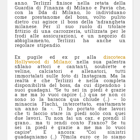
anno. Terlizzi finisce nella retata della
Guardia di Finanza di Milano e Pavia che,
con la Dda di Milano, lo individuano
come prestanome del boss, volto pulito
dietro cui agisce il boss della ‘ndrangheta
milanese. Per il suo ruolo di titolare
fittizio di una carrozzeria, utilizzata per le
frodi alle assicurazioni, e un negozio di
abbigliamento, Terlizzi ha anche un
regolare stipendio.
Ex pugile ed ex pr alla
discoteca
Hollywood di Milano
: nella sua palestra
sfilano attori e cantanti, soubrette e
veline, calciatori e allenatori, tutti
immortalati sulle foto di Instagram. Ma la
realtà è che Terlizzi è nella completa
disponibilità del boss, da cui dipendono i
suoi guadagni. “Se tu sei in piedi è grazie
a me ma lo vuoi capire (…) qua se non ci
sono io la baracca qua chiude (…) – lo
minaccia Flachi, intercettato, esattamente
un anno fa -. Ti ho portato due lavori
che ti faccio stare in piedi solo con quei
due lavori.. Tu non fai un caz.. e prendi il
grano… ma ti rendi conto Franco? Se tu
sei in piedi è grazie a me ma lo vuoi
capire”. E ancora: “Coi sinistri
guadagniamo (…) 70mila euro ce lo siamo