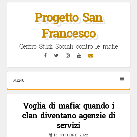
Vai
al
Progetto San
contenuto
Francesco
Centro Studi Sociali contro le mafie
Facebook
Twitter
Instagram
YouTube
Email
MENU
Voglia di mafia: quando i
clan diventano agenzie di
servizi
16 OTTOBRE 2022