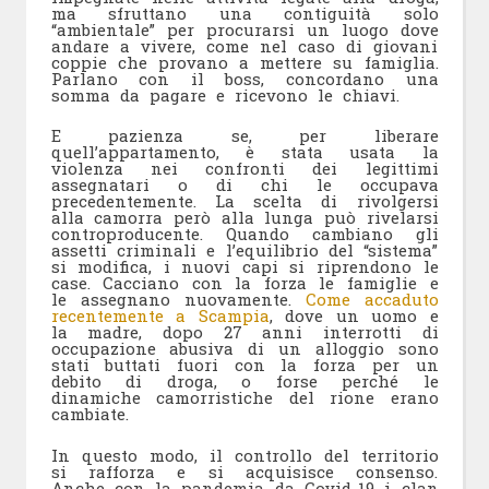
ma sfruttano una contiguità solo
“ambientale” per procurarsi un luogo dove
andare a vivere, come nel caso di giovani
coppie che provano a mettere su famiglia.
Parlano con il boss, concordano una
somma da pagare e ricevono le chiavi.
E pazienza se, per liberare
quell’appartamento, è stata usata la
violenza nei confronti dei legittimi
assegnatari o di chi le occupava
precedentemente. La scelta di rivolgersi
alla camorra però alla lunga può rivelarsi
controproducente. Quando cambiano gli
assetti criminali e l’equilibrio del “sistema”
si modifica, i nuovi capi si riprendono le
case. Cacciano con la forza le famiglie e
le assegnano nuovamente.
Come accaduto
recentemente a Scampia
, dove un uomo e
la madre, dopo 27 anni interrotti di
occupazione abusiva di un alloggio sono
stati buttati fuori con la forza per un
debito di droga, o forse perché le
dinamiche camorristiche del rione erano
cambiate.
In questo modo, il controllo del territorio
si rafforza e si acquisisce consenso.
Anche con la pandemia da Covid-19 i clan