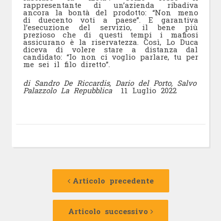
rappresentante di un’azienda ribadiva
ancora la bontà del prodotto: “Non meno
di duecento voti a paese”. E garantiva
l’esecuzione del servizio, il bene più
prezioso che di questi tempi i mafiosi
assicurano è la riservatezza. Così, Lo Duca
diceva di volere stare a distanza dal
candidato: “Io non ci voglio parlare, tu per
me sei il filo diretto”.
di Sandro De Riccardis, Dario del Porto, Salvo
Palazzolo La Repubblica
11 Luglio 2022
Navigazione
Articolo
precedente:
Articolo precedente
articolo
Articolo
successivo:
Articolo successivo