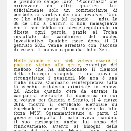
e prendono campo loro”. “Picciuttazzi” che
arrivavano da altri quartieri. Lui,
ufficialmente solo un commerciante di
bombole, si vantava dei suoi revolver: “Uno
ce l’ho alla putia (al negozio – ndr). La
38 ce l’ho a Carini”. E non immaginava
che il suo telefonino stesse registrando in
diretta ogni parola, grazie al Trojan
installato dai carabinieri del nucleo
Investigativo. Qualche mese dopo, il 21
gennaio 2021, venne arrestato con l’accusa
di essere il nuovo capomafia dello Zen.
Nelle strade e sul web voleva essere il
padrino vicino alla gente
, prototipo del
mafioso che ha abbandonato il clamore
della strategia stragista e ora prova a
riconquistare i quartieri. Ma non è una
mafia nuova. Cusimano reinterpretava tutta
la vecchia mitologia criminale in chiave
2.0. Anche quando c’era da entrare in
campagna elettorale. La domenica in cui
si votava per Camera e Senato, il 4 marzo
2018, mostrò il certificato elettorale su
Facebook e scrisse: “Il mio dovere lo fatto
forza M5S”. Sgrammaticature a parte, il
giovane rampollo di mafia aveva mandato
il suo messaggio: anche lui uomo del
rinnovamento, attento ai bisogni della
gente del quartiere. Magari, non aveva