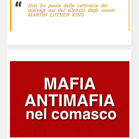
Non ho paura della cattiveria dei
malvagi ma del silenzio degli onesti.
MARTIN LUTHER KING