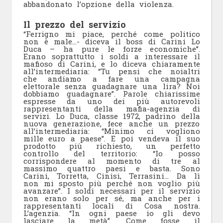
abbandonato l’opzione della violenza.
Il prezzo del servizio
“Ferrigno mi piace, perché come politico
non è male…- diceva il boss di Carini Lo
Duca – ha pure le forze economiche”.
Erano soprattutto i soldi a interessare il
mafioso di Carini, e lo diceva chiaramente
all’intermediaria: “Tu pensi che noialtri
che andiamo a fare una campagna
elettorale senza guadagnare una lira? Noi
dobbiamo guadagnare”. Parole chiarissime
espresse da uno dei più autorevoli
rappresentanti della mafia-agenzia di
servizi. Lo Duca, classe 1972, padrino della
nuova generazione, fece anche un prezzo
all’intermediaria: “Minimo ci vogliono
mille euro a paese”. E poi vendeva il suo
prodotto più richiesto, un perfetto
controllo del territorio: “Io posso
corrispondere al momento di tre al
massimo quattro paesi e basta. Sono
Carini, Torretta, Cinisi, Terrasini… Da lì
non mi sposto più perché non voglio più
avanzare”. I soldi necessari per il servizio
non erano solo per sé, ma anche per i
rappresentanti locali di Cosa nostra.
L’agenzia. “In ogni paese io gli devo
lasciare la metà”. Come fosse il