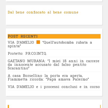
Dal bene confiscato al bene comune
POST RECENTI
VIA D’AMELIO
“Quell’autobomba rubata a
spinta”
Protetto: P.R.CO.INT.Q.
GAETANO MURANA: “I miei 18 anni in carcere
da innocente accusato dal falso pentito
Scarantino”
A casa Borsellino la porta era aperta,
Fiammetta ricorda: “Papà amava Palermo”
VIA D’AMELIO e i processi conclusi e in corso