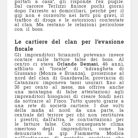
portati a casa”, gli risponde l’ex pugile.
Dal carcere Terlizzi finisce pochi giorni
dopo l’arresto ai domiciliari, perché per il
gip non è coinvolto nei fatti più gravi, il
traffico di droga e le estorsioni contestate
al clan. Ma restano le relazioni pericolose
con il boss.
Le cartiere del clan per l’evasione
fiscale
Gli imprenditori brianzoli potevano invece
contare sulle fatture false dei boss. Al
centro ci stava
Orlando Demasi
, 46 anni,
affiliato al “locale” di ‘ndrangheta di
Giussano (Monza e Brianza), proiezione al
nord del clan di Guardavalle, provincia di
Catanzaro: imponeva tassi usurari fino al
30 per cento al mese, ma offriva anche
una montagna di false attestazioni agli
imprenditori bisognosi di creare fondi neri
da sottrarre al Fisco. Tutto questo grazie a
una rete di società cartiere. I due volti
della mafia al nord: da una parte, la
centrale del terrore per chi non restituiva
i prestiti; dall’altra, le contrattazioni per
le fatture false. Con conseguente clima
omertoso degli imprenditori, come ha
denunciato la gip Fiammetta Modica
nell’ordinanza di custodia cautelare che