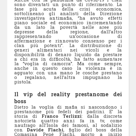
sono diventati un punto di riferimento. La
fase più acuta della crisi economica,
sottolineano gli analisti della Direzione
investigativa antimafia, “ha avuto effetti
piano sociale ed economico incrementando
da un lato la povertà nelle aree più
depresse della regione, dall’altro
rappresentando un’occasione di
affermazione e rinnovato consenso per i
clan più potenti”. La distribuzione di
generi alimentari nei vicoli e la
disponibilità di denaro liquido da prestare
a chi era in difficoltà, ha fatto aumentare
la “voglia di camorra”. Ma come sempre,
anche in questo caso la violenza è in
agguato: con una mano le cosche prestano
o regalano, nell’altra impugnano la
pistola.
Il vip del reality prestanome dei
boss
Dietro la voglia di mafia si nascondono i
prestanome più fedeli dei padrini. E’ la
storia di
Franco Terlizzi
: dalla discreta
notorietà quattro anni fa in tv, come
naufrago all’Isola dei famosi, al sodalizio
con
Davide Flachi
, figlio del boss della
Comasina Pepè Flachi, morto a inizio