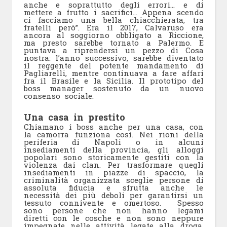
anche e soprattutto degli errori… e di
mettere a frutto i sacrifici… Appena scendo
ci facciamo una bella chiacchierata, tra
fratelli però”. Era il 2017, Calvaruso era
ancora al soggiorno obbligato a Riccione,
ma presto sarebbe tornato a Palermo. E
puntava a riprendersi un pezzo di Cosa
nostra: l’anno successivo, sarebbe diventato
il reggente del potente mandamento di
Pagliarelli, mentre continuava a fare affari
fra il Brasile e la Sicilia. Il prototipo del
boss manager sostenuto da un nuovo
consenso sociale.
Una casa in prestito
Chiamano i boss anche per una casa, con
la camorra funziona così. Nei rioni della
periferia di Napoli o in alcuni
insediamenti della provincia, gli alloggi
popolari sono storicamente gestiti con la
violenza dai clan. Per trasformare quegli
insediamenti in piazze di spaccio, la
criminalità organizzata sceglie persone di
assoluta fiducia e sfrutta anche le
necessità dei più deboli per garantirsi un
tessuto connivente e omertoso. Spesso
sono persone che non hanno legami
diretti con le cosche e non sono neppure
impegnate nelle attività legate alla droga,