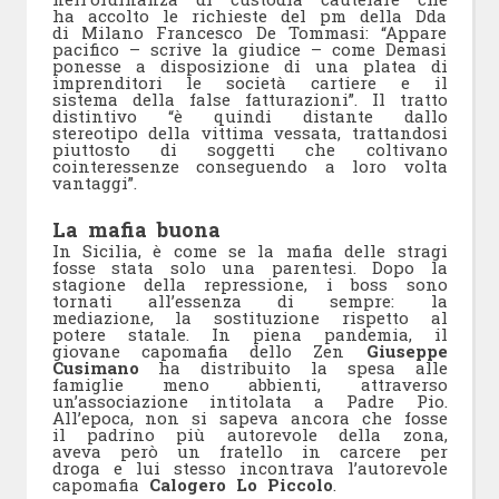
ha accolto le richieste del pm della Dda
di Milano Francesco De Tommasi: “Appare
pacifico – scrive la giudice – come Demasi
ponesse a disposizione di una platea di
imprenditori le società cartiere e il
sistema della false fatturazioni”. Il tratto
distintivo “è quindi distante dallo
stereotipo della vittima vessata, trattandosi
piuttosto di soggetti che coltivano
cointeressenze conseguendo a loro volta
vantaggi”.
La mafia buona
In Sicilia, è come se la mafia delle stragi
fosse stata solo una parentesi. Dopo la
stagione della repressione, i boss sono
tornati all’essenza di sempre: la
mediazione, la sostituzione rispetto al
potere statale. In piena pandemia, il
giovane capomafia dello Zen
Giuseppe
Cusimano
ha distribuito la spesa alle
famiglie meno abbienti, attraverso
un’associazione intitolata a Padre Pio.
All’epoca, non si sapeva ancora che fosse
il padrino più autorevole della zona,
aveva però un fratello in carcere per
droga e lui stesso incontrava l’autorevole
capomafia
Calogero Lo Piccolo
.