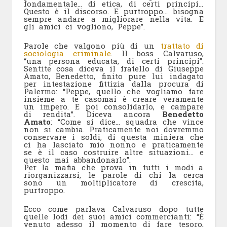
fondamentale… di etica, di certi principi…
Questo è il discorso. E purtroppo… bisogna
sempre andare a migliorare nella vita. E
gli amici ci vogliono, Peppe”.
Parole che valgono più di un
trattato di
sociologia criminale
. Il boss Calvaruso,
“una persona educata, di certi principi”.
Sentite cosa diceva il fratello di Giuseppe
Amato, Benedetto, finito pure lui indagato
per intestazione fittizia dalla procura di
Palermo: “Peppe, quello che vogliamo fare
insieme a te casomai è creare veramente
un impero. E poi consolidarlo, e campare
di rendita”. Diceva ancora
Benedetto
Amato
: “Come si dice… squadra che vince
non si cambia. Praticamente noi dovremmo
conservare i soldi, di questa miniera che
ci ha lasciato mio nonno e praticamente
se è il caso costruire altre situazioni… e
questo mai abbandonarlo”.
Per la mafia che prova in tutti i modi a
riorganizzarsi, le parole di chi la cerca
sono un moltiplicatore di crescita,
purtroppo.
Ecco come parlava Calvaruso dopo tutte
quelle lodi dei suoi amici commercianti: “È
venuto adesso il momento di fare tesoro,