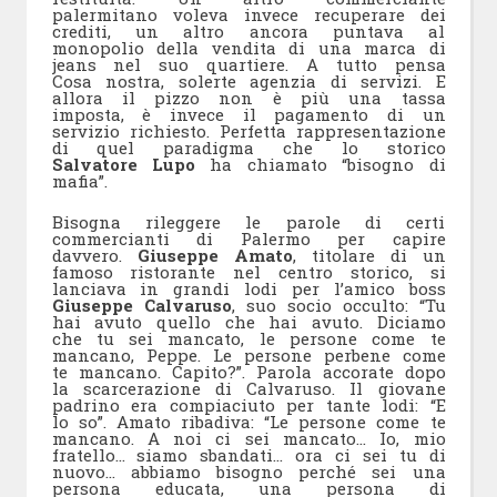
palermitano voleva invece recuperare dei
crediti, un altro ancora puntava al
monopolio della vendita di una marca di
jeans nel suo quartiere. A tutto pensa
Cosa nostra, solerte agenzia di servizi. E
allora il pizzo non è più una tassa
imposta, è invece il pagamento di un
servizio richiesto. Perfetta rappresentazione
di quel paradigma che lo storico
Salvatore Lupo
ha chiamato “bisogno di
mafia”.
Bisogna rileggere le parole di certi
commercianti di Palermo per capire
davvero.
Giuseppe Amato
, titolare di un
famoso ristorante nel centro storico, si
lanciava in grandi lodi per l’amico boss
Giuseppe Calvaruso
, suo socio occulto: “Tu
hai avuto quello che hai avuto. Diciamo
che tu sei mancato, le persone come te
mancano, Peppe. Le persone perbene come
te mancano. Capito?”. Parola accorate dopo
la scarcerazione di Calvaruso. Il giovane
padrino era compiaciuto per tante lodi: “E
lo so”. Amato ribadiva: “Le persone come te
mancano. A noi ci sei mancato… Io, mio
fratello… siamo sbandati… ora ci sei tu di
nuovo… abbiamo bisogno perché sei una
persona educata, una persona di