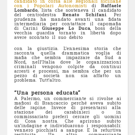
candidato in corsa alle Regionali siciliane
con i Popolari Autonomisti
di
Raffaele
Lombardo
, lista che sosteneva il candidato
del centrodestra
Renato Schifani
. Per
prudenza ha mandato avanti una fidata
intermediaria per contattare il capomafia
di Carini
Giuseppe Lo Duca
, boss della
vecchia guardia tornato in libertà dopo
avere scontato il suo debito
con la giustizia. L’ennesima storia che
racconta quella drammatica voglia di
mafia che sembra impazzare da Sud a
Nord, nell’Italia dove le organizzazioni
criminali vengono colpite da continui
arresti e processi, ma sembra che per un
pezzo di società non sia affatto un
problema. Tutt’altro.
“Una persona educata”
A Palermo, un commerciante si rivolse ai
mafiosi di Brancaccio perché aveva subito
delle rapine. Invece di presentarsi alla
stazione dei carabinieri o in
commissariato preferì cercare gli uomini
di Cosa nostra. Che aprirono subito
un’indagine e individuarono i responsabili:
vennero picchiati a sangue. E la refurtiva
restituita. Un altro commerciante