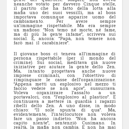
neanche votato per davvero Cinque stelle,
il partito che ha fatto della lotta alla
mafia uno dei suoi vessilli, ma al boss
importava comunque apparire uomo del
cambiamento. Per avere sempre
un’immagine rispettabile. Ma era sempre
un mafioso: “Non temo né morte, né fame,
ma di più la gente infame”, scriveva sui
social. E, ancora: “Papà, non temere non
farò mai il carabiniere”.
Il giovane boss ci teneva all’immagine di
persona rispettabile (per il mondo del
crimine). Sui social, meditava già nuove
iniziative per aiutare la gente dello Zen.
Ma, intanto progettava anche nuove
imprese criminali, con l’obiettivo di
rimpinguare le casse dell’organizzazione.
“Appena metti un esplosivo nel mezzo ti
faccio vedere se non apre”, sussurrava.
Voleva organizzare l’assalto a un
portavalori, con “l’esplosivo al plastico”. E
continuava a mettere in guardia i ragazzi
ribelli dello Zen. A uno disse, in modo
chiaro: “Il sole spunta di qua”. Ma,
evidentemente, l’interlocutore non voleva
fare un passo indietro. “Non ha ancora
capito niente”, sentenziò Cusimano. In
realtà, la mafia non cambia. E non ha mai