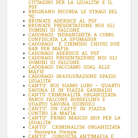
CITTADINI PER LA LEGALITA’ E IL
PSF
BREGNANO RICORDA LE STRAGI DEL
‘92
BRUNATE ADERISCE AL PSF
BRUNATE PRESENTAZIONE NOI GLI
UOMINI DI FALCONE
CADORAGO: ‘NDRANGHETA A COMO,
CONFISCATA LA SPUMADOR
CADORAGO E CIRIMIDO: CHIUSI DUE
BAR PER MAFIA
CADORAGO ADERISCE AL PSF
CADORAGO PRESENTAZIONE NOI GLI
UOMINI DI FALCONE
CADORAGO FACCIAMO GOAL ALLE
MAFIE
CADORAGO INAUGURAZIONE SPAZIO
LEGALITA’
CANTU’: NOI SIAMO LORO – QUARTO
SAVONA 15 IN PIAZZA GARIBALDI
CANTÙ CRIMINALITÀ ORGANIZZATA
:
PARCO FALCONE BORSELLINO E
QUARTO SAVONA QUINDICI
CANTU’: UN CAFFE’ IN PIAZZA
CONTRO LA MAFIA
CANTU’: PRIMO MAGGIO 2019 PER LA
LEGALITA’
CANTU’ CRIMINALITA’ ORGANIZZATA
– Rassegna Stampa
CANTU’ CONSULTA ANTIMAFIA E