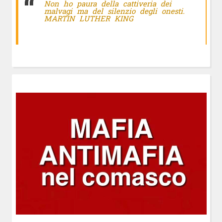
Non ho paura della cattiveria dei
malvagi ma del silenzio degli onesti.
MARTIN LUTHER KING