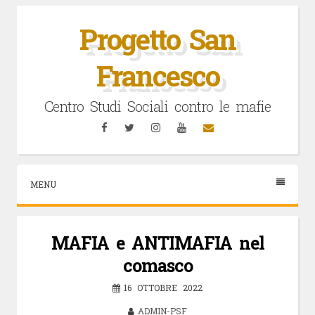
Vai
al
Progetto San
contenuto
Francesco
Centro Studi Sociali contro le mafie
Facebook
Twitter
Instagram
YouTube
Email
MENU
MAFIA e ANTIMAFIA nel
comasco
16 OTTOBRE 2022
ADMIN-PSF