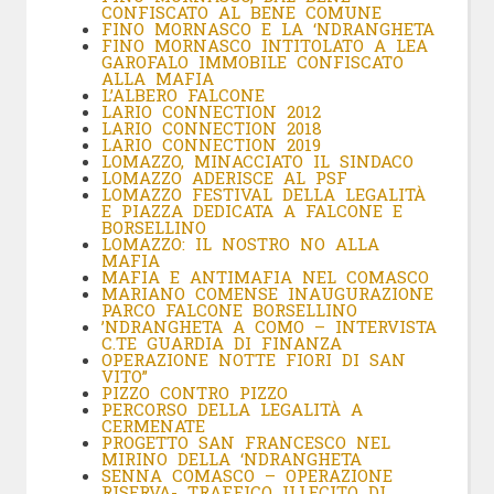
CONFISCATO AL BENE COMUNE
FINO MORNASCO E LA ‘NDRANGHETA
FINO MORNASCO INTITOLATO A LEA
GAROFALO IMMOBILE CONFISCATO
ALLA MAFIA
L’ALBERO FALCONE
LARIO CONNECTION 2012
LARIO CONNECTION 2018
LARIO CONNECTION 2019
LOMAZZO, MINACCIATO IL SINDACO
LOMAZZO ADERISCE AL PSF
LOMAZZO FESTIVAL DELLA LEGALITÀ
E PIAZZA DEDICATA A FALCONE E
BORSELLINO
LOMAZZO: IL NOSTRO NO ALLA
MAFIA
MAFIA E ANTIMAFIA NEL COMASCO
MARIANO COMENSE INAUGURAZIONE
PARCO FALCONE BORSELLINO
’NDRANGHETA A COMO – INTERVISTA
C.TE GUARDIA DI FINANZA
OPERAZIONE NOTTE FIORI DI SAN
VITO”
PIZZO CONTRO PIZZO
PERCORSO DELLA LEGALITÀ A
CERMENATE
PROGETTO SAN FRANCESCO NEL
MIRINO DELLA ‘NDRANGHETA
SENNA COMASCO – OPERAZIONE
RISERVA- TRAFFICO ILLECITO DI