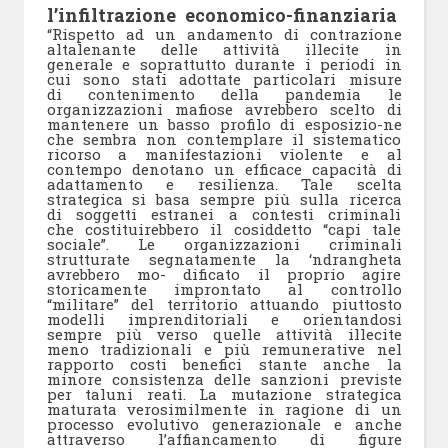
l’infiltrazione economico-finanziaria
“Rispetto ad un andamento di contrazione
altalenante delle attività illecite in
generale e soprattutto durante i periodi in
cui sono stati adottate particolari misure
di contenimento della pandemia le
organizzazioni mafiose avrebbero scelto di
mantenere un basso profilo di esposizio-ne
che sembra non contemplare il sistematico
ricorso a manifestazioni violente e al
contempo denotano un efficace capacità di
adattamento e resilienza. Tale scelta
strategica si basa sempre più sulla ricerca
di soggetti estranei a contesti criminali
che costituirebbero il cosiddetto “capi tale
sociale”. Le organizzazioni criminali
strutturate segnatamente la ‘ndrangheta
avrebbero mo- dificato il proprio agire
storicamente improntato al controllo
“militare” del territorio attuando piuttosto
modelli imprenditoriali e orientandosi
sempre più verso quelle attività illecite
meno tradizionali e più remunerative nel
rapporto costi benefici stante anche la
minore consistenza delle sanzioni previste
per taluni reati. La mutazione strategica
maturata verosimilmente in ragione di un
processo evolutivo generazionale e anche
attraverso l’affiancamento di figure