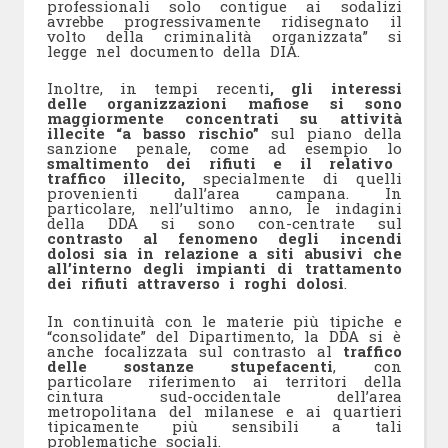
professionali solo contigue ai sodalizi
avrebbe progressivamente ridisegnato il
volto della criminalità organizzata” si
legge nel documento della DIA.
Inoltre, in tempi recenti
, gli interessi
delle organizzazioni mafiose si sono
maggiormente concentrati su attività
illecite “a basso rischio”
sul piano della
sanzione penale, come ad esempio lo
smaltimento dei rifiuti e il relativo
traffico illecito,
specialmente di quelli
provenienti dall’area campana. In
particolare, nell’ultimo anno, le indagini
della DDA si sono con-centrate sul
contrasto al fenomeno degli incendi
dolosi sia in relazione a siti abusivi che
all’interno degli
impianti di trattamento
dei rifiuti attraverso i roghi dolosi
.
In continuità con le materie più tipiche e
“consolidate” del Dipartimento, la DDA si è
anche focalizzata sul contrasto al
traffico
delle sostanze stupefacenti
, con
particolare riferimento ai territori della
cintura sud-occidentale dell’area
metropolitana del milanese e ai quartieri
tipicamente più sensibili a tali
problematiche sociali.