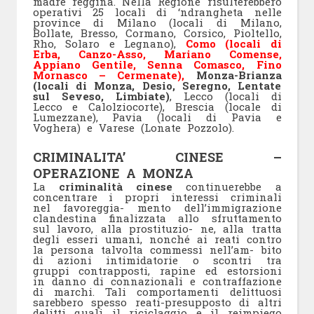
madre reggina. Nella Regione risulterebbero
operativi 25 locali di ‘ndrangheta nelle
province di Milano (locali di Milano,
Bollate, Bresso, Cormano, Corsico, Pioltello,
Rho, Solaro e Legnano),
Como (locali di
Erba, Canzo-Asso, Mariano Comense,
Appiano Gentile, Senna Comasco, Fino
Mornasco – Cermenate),
Monza-Brianza
(locali di Monza, Desio, Seregno, Lentate
sul Seveso, Limbiate)
, Lecco (locali di
Lecco e Calolziocorte), Brescia (locale di
Lumezzane), Pavia (locali di Pavia e
Voghera) e Varese (Lonate Pozzolo).
CRIMINALITA’ CINESE –
OPERAZIONE A MONZA
La
criminalità cinese
continuerebbe a
concentrare i propri interessi criminali
nel favoreggia- mento dell’immigrazione
clandestina finalizzata allo sfruttamento
sul lavoro, alla prostituzio- ne, alla tratta
degli esseri umani, nonché ai reati contro
la persona talvolta commessi nell’am- bito
di azioni intimidatorie o scontri tra
gruppi contrapposti, rapine ed estorsioni
in danno di connazionali e contraffazione
di marchi. Tali comportamenti delittuosi
sarebbero spesso reati-presupposto di altri
delitti quali il riciclaggio e il reimpiego