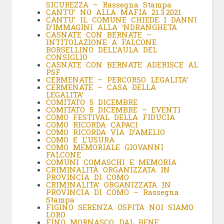
SICUREZZA – Rassegna Stampa
CANTU’ NO ALLA MAFIA 21.3.2021
CANTU’ IL COMUNE CHIEDE I DANNI
D’IMMAGINI ALLA ‘NDRANGHETA
CASNATE CON BERNATE –
INTITOLAZIONE A FALCONE
BORSELLINO
DELL’AULA DEL
CONSIGLIO
CASNATE CON BERNATE ADERISCE AL
PSF
CERMENATE – PERCORSO LEGALITA’
CERMENATE – CASA DELLA
LEGALITA’
COMITATO 5 DICEMBRE
COMITATO 5 DICEMBRE – EVENTI
COMO FESTIVAL DELLA FIDUCIA
COMO RICORDA CAPACI
COMO RICORDA VIA D’AMELIO
COMO E L’USURA
COMO MEMORIALE GIOVANNI
FALCONE
COMUNI COMASCHI E MEMORIA
CRIMINALITÀ ORGANIZZATA IN
PROVINCIA DI COMO
CRIMINALITA’ ORGANIZZATA IN
PROVINCIA DI COMO – Rassegna
Stampa
FIGINO SERENZA OSPITA NOI SIAMO
LORO
FINO MORNASCO, DAL BENE