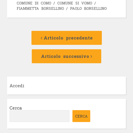
COMUNE DI COMO
/
COMUNE SI VOMO
/
FIAMMETTA BORSELLINO
/
PAOLO BORSELLINO
Navigazione
Articolo
precedente:
Articolo precedente
articolo
Articolo
successivo:
Articolo successivo
Accedi
Cerca
CERCA