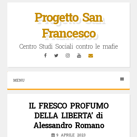
Vai
al
Progetto San
contenuto
Francesco
Centro Studi Sociali contro le mafie
Facebook
Twitter
Instagram
YouTube
Email
MENU
IL FRESCO PROFUMO
DELLA LIBERTA’ di
Alessandro Romano
9 APRILE 2023