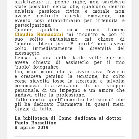
sintetizzare in poche righe, non sarebbero
state possibili senza che, qualcuno, dentro
un’altra passione civica e morale non
avesse costruito questa emozione, un
evento così straordinario per intensità e
partecipazione.
Quando, qualche mese prima, l’amico
Claudio Ramaccini
mi incontrò e, con il
suo solito entusiasmo, mi chiese di
“tenermi libero per l’8 aprile” non avevo
colto immediatamente la diversità del
messaggio.
Pensai a una delle tante volte che mi
aveva chiesto di assisterlo per il mio
“ruolo” fotografico.
Poi, man mano che si avvicinava l’evento
e cresceva persino la tensione, ho colto
come stavolta fosse la ricercata e talvolta
commossa finalizzazione di un viaggio
personale, di un impegno e un amore che
andava oltre la professione.
Tutto dentro quell’“incontro bellissimo” che
gli ha dedicato Fiammetta in questi mesi.
Grazie di tutto.
La biblioteca di Como dedicata al dottor
Paolo Borsellino
8 aprile 2019