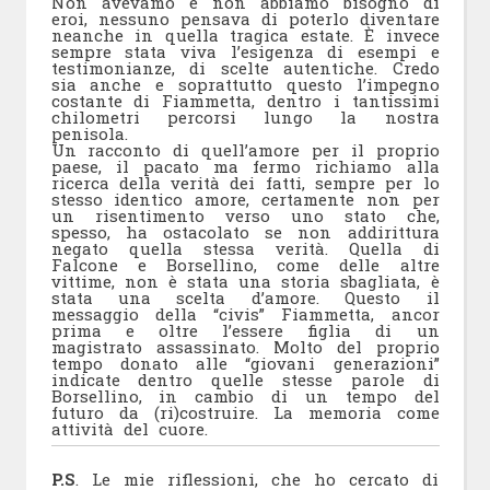
Non avevamo e non abbiamo bisogno di
eroi, nessuno pensava di poterlo diventare
neanche in quella tragica estate. È invece
sempre stata viva l’esigenza di esempi e
testimonianze, di scelte autentiche. Credo
sia anche e soprattutto questo l’impegno
costante di Fiammetta, dentro i tantissimi
chilometri percorsi lungo la nostra
penisola.
Un racconto di quell’amore per il proprio
paese, il pacato ma fermo richiamo alla
ricerca della verità dei fatti, sempre per lo
stesso identico amore, certamente non per
un risentimento verso uno stato che,
spesso, ha ostacolato se non addirittura
negato quella stessa verità. Quella di
Falcone e Borsellino, come delle altre
vittime, non è stata una storia sbagliata, è
stata una scelta d’amore. Questo il
messaggio della “civis” Fiammetta, ancor
prima e oltre l’essere figlia di un
magistrato assassinato. Molto del proprio
tempo donato alle “giovani generazioni”
indicate dentro quelle stesse parole di
Borsellino, in cambio di un tempo del
futuro da (ri)costruire. La memoria come
attività del cuore.
P.S
. Le mie riflessioni, che ho cercato di