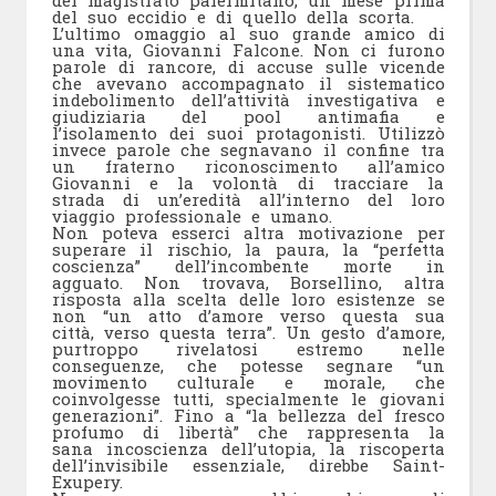
del suo eccidio e di quello della scorta.
L’ultimo omaggio al suo grande amico di
una vita, Giovanni Falcone. Non ci furono
parole di rancore, di accuse sulle vicende
che avevano accompagnato il sistematico
indebolimento dell’attività investigativa e
giudiziaria del pool antimafia e
l’isolamento dei suoi protagonisti. Utilizzò
invece parole che segnavano il confine tra
un fraterno riconoscimento all’amico
Giovanni e la volontà di tracciare la
strada di un’eredità all’interno del loro
viaggio professionale e umano.
Non poteva esserci altra motivazione per
superare il rischio, la paura, la “perfetta
coscienza” dell’incombente morte in
agguato. Non trovava, Borsellino, altra
risposta alla scelta delle loro esistenze se
non “un atto d’amore verso questa sua
città, verso questa terra”. Un gesto d’amore,
purtroppo rivelatosi estremo nelle
conseguenze, che potesse segnare “un
movimento culturale e morale, che
coinvolgesse tutti, specialmente le giovani
generazioni”. Fino a “la bellezza del fresco
profumo di libertà” che rappresenta la
sana incoscienza dell’utopia, la riscoperta
dell’invisibile essenziale, direbbe Saint-
Exupery.