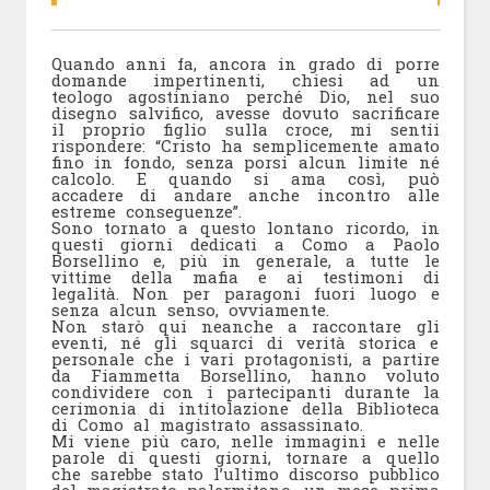
Quando anni fa, ancora in grado di porre
domande impertinenti, chiesi ad un
teologo agostiniano perché Dio, nel suo
disegno salvifico, avesse dovuto sacrificare
il proprio figlio sulla croce, mi sentii
rispondere: “Cristo ha semplicemente amato
fino in fondo, senza porsi alcun limite né
calcolo. E quando si ama così, può
accadere di andare anche incontro alle
estreme conseguenze”.
Sono tornato a questo lontano ricordo, in
questi giorni dedicati a Como a Paolo
Borsellino e, più in generale, a tutte le
vittime della mafia e ai testimoni di
legalità. Non per paragoni fuori luogo e
senza alcun senso, ovviamente.
Non starò qui neanche a raccontare gli
eventi, né gli squarci di verità storica e
personale che i vari protagonisti, a partire
da Fiammetta Borsellino, hanno voluto
condividere con i partecipanti durante la
cerimonia di intitolazione della Biblioteca
di Como al magistrato assassinato.
Mi viene più caro, nelle immagini e nelle
parole di questi giorni, tornare a quello
che sarebbe stato l’ultimo discorso pubblico
del magistrato palermitano, un mese prima