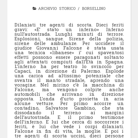
ARCHIVIO STORICO
/
BORSELLINO
Dilaniati tre agenti di scorta. Dieci feriti
gravi: «E’ stato un inferno» Inferno
sull’autostrada. Lunghi minuti di terrore.
Esplosioni, sangue. Sirene della polizia,
sirene delle ambulanze. Per uccidere il
giudice Giovanni Falcone è stata usata
una tecnica «libanese» i’ cui spaventosi
effetti possono essere paragonati soltanto
agli attentati compiuti dall’Età in Spagna.
L’inferno ha per teatro lo svincolo per
Capaci, in direzione di Palermo. Esplode
una carica ad altissimo potenziale che
sventra il manto stradale, aprendo una
voragine. Nel mirino c’è la macchina di
Falcone, ma vengono colpite anche
automobili che arrivano in direzione
opposta. L’onda d’urto proietta in aria
alcune vetture. Per primo accorre un
contadino, Salvatore Gambino, che sta
dissodando il terreno ai margini
dell’autostrada. E il primo testimone
dell’inferno. E lui che cerca di soccorrere i
feriti, è lui che vede i corpi dilaniati.
Falcone in fin di vita, la moglie. E poi i
tre agenti di scorta uccisi, dieci persone