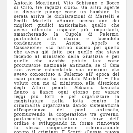
Antonio Montinari, Vito Schisano e Rocco
di Cillo, tre ragazzi d’oro». Un altro agente
in disparte piange come un bambino. In
serata arriva le dichiarazioni di Martelli e
Scotti. Martelli: «Hanno ucciso uno dei
migliori giudici anticrimine, quello che
aveva ottenuto risposte più importanti,
smascherando la Cupola di Palermo,
portandola alla sbarra e facendola
condannare in Assise, Appelb e
Cassazione». «Lo hanno ucciso per quello
che aveva già fatto, per quello che stava
facendo al ministero della Giustizia e per
quello che avrebbe potuto fare come
procuratore nazionale antimafia, se il Csm
non avesse ostacolatola sua nomina». «Lo
avevo conosciuto a Palermo all’ epoca del
maxi processo ha ricordato Martelli – l’ho
voluto con me al ministero, alla direzione
degli Affari penali. Abbiamo lavorato
fianco a fianco ogni giorno per varare
leggi più forti e per organizzare la
magistratura nella lotta contro la
criminalità organizzata dando sistematicità
all’esperienza del pool antimafia,
promuovendo la cooperazione tra governo,
parlamento, magistratura e forze dell’
ordine e sviluppando in forme rinnovate
la stessa cooperazione internazionale
contro il crimine». E Scotti: «Questa nuova