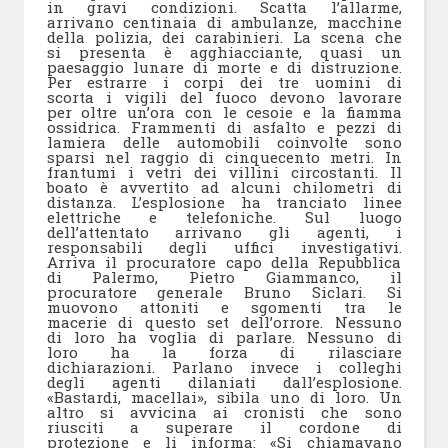
in gravi condizioni. Scatta l’allarme,
arrivano centinaia di ambulanze, macchine
della polizia, dei carabinieri. La scena che
si presenta è agghiacciante, quasi un
paesaggio lunare di morte e di distruzione.
Per estrarre i corpi dei tre uomini di
scorta i vigili del fuoco devono lavorare
per oltre un’ora con le cesoie e la fiamma
ossidrica. Frammenti di asfalto e pezzi di
lamiera delle automobili coinvolte sono
sparsi nel raggio di cinquecento metri. In
frantumi i vetri dei villini circostanti. Il
boato è avvertito ad alcuni chilometri di
distanza. L’esplosione ha tranciato linee
elettriche e telefoniche. Sul luogo
dell’attentato arrivano gli agenti, i
responsabili degli uffici investigativi.
Arriva il procuratore capo della Repubblica
di Palermo, Pietro Giammanco, il
procuratore generale Bruno Siclari. Si
muovono attoniti e sgomenti tra le
macerie di questo set dell’orrore. Nessuno
di loro ha voglia di parlare. Nessuno di
loro ha la forza di rilasciare
dichiarazioni. Parlano invece i colleghi
degli agenti dilaniati dall’esplosione.
«Bastardi, macellai», sibila uno di loro. Un
altro si avvicina ai cronisti che sono
riusciti a superare il cordone di
protezione e li informa: «Si chiamavano