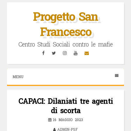
Vai
al
Progetto San
contenuto
Francesco
Centro Studi Sociali contro le mafie
Facebook
Twitter
Instagram
YouTube
Email
MENU
CAPACI: Dilaniati tre agenti
di scorta
16 MAGGIO 2023
ADMIN-PSF